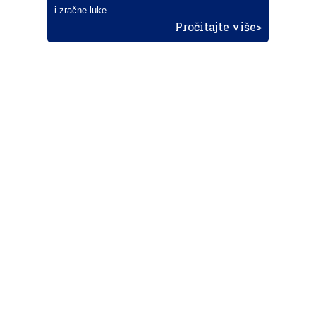
i zračne luke
Pročitajte više>
POŠALJITE NOVOST
Budite i vi novinar
zama
aero
!
Ako pošaljete 10 novosti koje objavimo
možete postati honorarni suradnik
i pisati za novac!
Info
Pretplata na dnevne biltene
Update
O nama