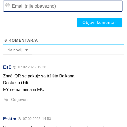
Em
(n
(n
ob
ob
6
KOMENTAR/A
Najnoviji
EsE
07.02.2025. 19:28
Znači QR se pakuje sa tržišta Balkana.
Dosta su i bili.
EY nema, nima ni EK.
Odgovori
Eskim
07.02.2025. 14:53