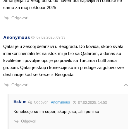
Smanjenja za Beograd su od novembra najavljena i odnose se
samo za maj i oktobar 2025
Odgovori
Anonymous
07.02.2025. 09:33
Qatar je u zescoj defanzivi u Beogradu. Do kovida, skoro svaki
interkontinentalni let na istok mi je bio sa Qatarom, a danas su
kvalitetne i povoljne opcije po pravilu sa Turcima i Lufthansa
grupom. Qatar je skup i konekcije su im preduge za gotovo sve
destinacije kad se krece iz Beograda.
Odgovori
Eskim
Odgovori
Anonymous
07.02.2025. 14:53
Konekcoje su im super, skupi jesu, ali i puni su
Odgovori