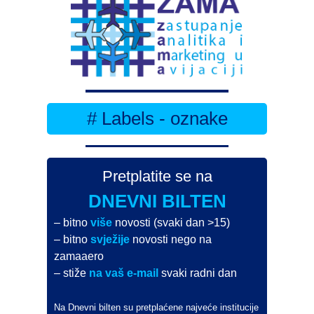
# Labels - oznake
Pretplatite se na
DNEVNI BILTEN
– bitno
više
novosti (svaki dan >15)
– bitno
svježije
novosti nego na
zamaaero
– stiže
na vaš e-mail
svaki radni dan
Na Dnevni bilten su pretplaćene najveće institucije