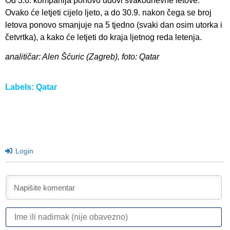
Od 3.6. kompanija ponovo udovi svakodnevne letove.
Ovako će letjeti cijelo ljeto, a do 30.9. nakon čega se broj
letova ponovo smanjuje na 5 tjedno (svaki dan osim utorka i
četvrtka), a kako će letjeti do kraja ljetnog reda letenja.
analitičar: Alen Šćuric (Zagreb), foto: Qatar
Labels:
Qatar
Login
I
ili
n