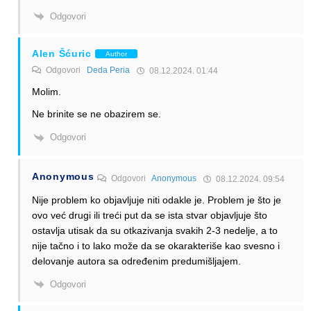
Odgovori
Alen Šćuric
Author
Odgovori
Deda Peria
08.12.2024. 01:44
Molim.
Ne brinite se ne obazirem se.
Odgovori
Anonymous
Odgovori
Anonymous
08.12.2024. 09:54
Nije problem ko objavljuje niti odakle je. Problem je što je
ovo već drugi ili treći put da se ista stvar objavljuje što
ostavlja utisak da su otkazivanja svakih 2-3 nedelje, a to
nije tačno i to lako može da se okarakteriše kao svesno i
delovanje autora sa određenim predumišljajem.
Odgovori