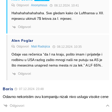
Odgovori
Anonymous
08.12.2024. 10:41
Hahahahahahahaha. Sve gledam kako će Lufthansa u XII.
mjesecu ukinuti 7$ letova za I. mjesec.
Odgovori
Alen Foglar
Odgovori
Mali Radojica
08.12.2024. 10:35
Odaje vas rečenica “da I na kraju, pošto imam i prijatelje i
rodbinu u USA razlog zašto mnogi naši ne putuju sa AS je
što mesecima unapred nema mesta ni za lek.” A LF 65%..
Odgovori
Boris
07.12.2024. 23:48
Odavno nekoristim ovu kompaniju nizak nivo usluga visoke cene
Odgovori