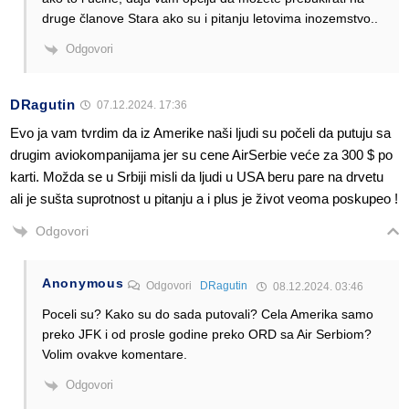
druge članove Stara ako su i pitanju letovima inozemstvo..
Odgovori
DRagutin
07.12.2024. 17:36
Evo ja vam tvrdim da iz Amerike naši ljudi su počeli da putuju sa
drugim aviokompanijama jer su cene AirSerbie veće za 300 $ po
karti. Možda se u Srbiji misli da ljudi u USA beru pare na drvetu
ali je sušta suprotnost u pitanju a i plus je život veoma poskupeo !
Odgovori
Anonymous
Odgovori
DRagutin
08.12.2024. 03:46
Poceli su? Kako su do sada putovali? Cela Amerika samo
preko JFK i od prosle godine preko ORD sa Air Serbiom?
Volim ovakve komentare.
Odgovori