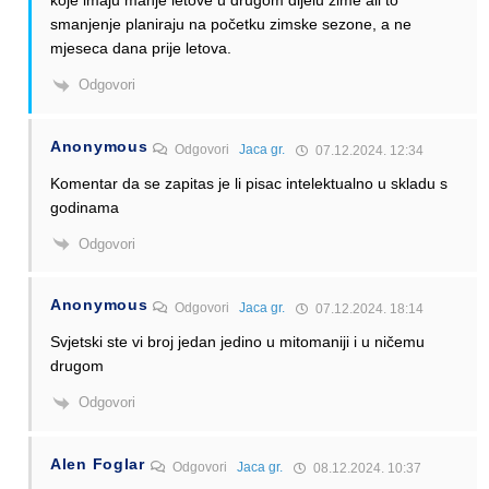
smanjenje planiraju na početku zimske sezone, a ne
mjeseca dana prije letova.
Odgovori
Anonymous
Odgovori
Jaca gr.
07.12.2024. 12:34
Komentar da se zapitas je li pisac intelektualno u skladu s
godinama
Odgovori
Anonymous
Odgovori
Jaca gr.
07.12.2024. 18:14
Svjetski ste vi broj jedan jedino u mitomaniji i u ničemu
drugom
Odgovori
Alen Foglar
Odgovori
Jaca gr.
08.12.2024. 10:37