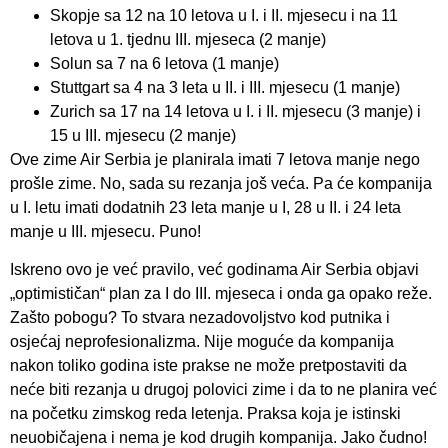
Skopje sa 12 na 10 letova u I. i II. mjesecu i na 11
letova u 1. tjednu III. mjeseca (2 manje)
Solun sa 7 na 6 letova (1 manje)
Stuttgart sa 4 na 3 leta u II. i III. mjesecu (1 manje)
Zurich sa 17 na 14 letova u I. i II. mjesecu (3 manje) i
15 u III. mjesecu (2 manje)
Ove zime Air Serbia je planirala imati 7 letova manje nego
prošle zime. No, sada su rezanja još veća. Pa će kompanija
u I. letu imati dodatnih 23 leta manje u I, 28 u II. i 24 leta
manje u III. mjesecu. Puno!
Iskreno ovo je već pravilo, već godinama Air Serbia objavi
„optimističan“ plan za I do III. mjeseca i onda ga opako reže.
Zašto pobogu? To stvara nezadovoljstvo kod putnika i
osjećaj neprofesionalizma. Nije moguće da kompanija
nakon toliko godina iste prakse ne može pretpostaviti da
neće biti rezanja u drugoj polovici zime i da to ne planira već
na početku zimskog reda letenja. Praksa koja je istinski
neuobičajena i nema je kod drugih kompanija. Jako čudno!