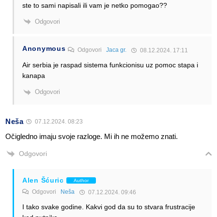
ste to sami napisali ili vam je netko pomogao??
Odgovori
Anonymous
Odgovori
Jaca gr.
08.12.2024. 17:11
Air serbia je raspad sistema funkcionisu uz pomoc stapa i
kanapa
Odgovori
Neša
07.12.2024. 08:23
Očigledno imaju svoje razloge. Mi ih ne možemo znati.
Odgovori
Alen Šćuric
Author
Odgovori
Neša
07.12.2024. 09:46
I tako svake godine. Kakvi god da su to stvara frustracije