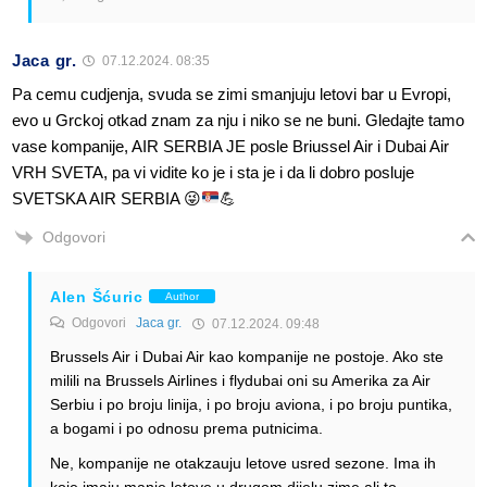
Jaca gr.
07.12.2024. 08:35
Pa cemu cudjenja, svuda se zimi smanjuju letovi bar u Evropi,
evo u Grckoj otkad znam za nju i niko se ne buni. Gledajte tamo
vase kompanije, AIR SERBIA JE posle Briussel Air i Dubai Air
VRH SVETA, pa vi vidite ko je i sta je i da li dobro posluje
SVETSKA AIR SERBIA
😜
💪
Odgovori
Alen Šćuric
Author
Odgovori
Jaca gr.
07.12.2024. 09:48
Brussels Air i Dubai Air kao kompanije ne postoje. Ako ste
milili na Brussels Airlines i flydubai oni su Amerika za Air
Serbiu i po broju linija, i po broju aviona, i po broju puntika,
a bogami i po odnosu prema putnicima.
Ne, kompanije ne otakzauju letove usred sezone. Ima ih
koje imaju manje letove u drugom dijelu zime ali to