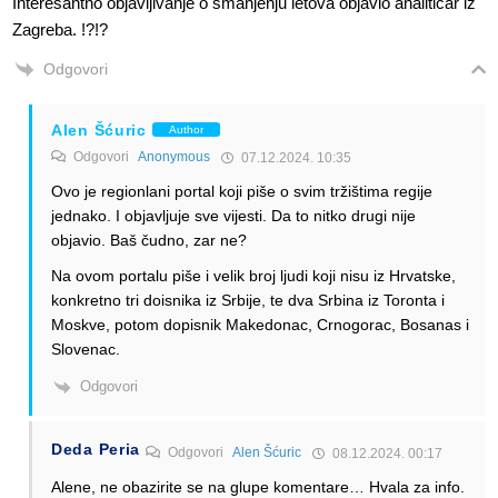
Interesantno objavljivanje o smanjenju letova objavio analiticar iz
Zagreba. !?!?
Odgovori
Alen Šćuric
Author
Odgovori
Anonymous
07.12.2024. 10:35
Ovo je regionlani portal koji piše o svim tržištima regije
jednako. I objavljuje sve vijesti. Da to nitko drugi nije
objavio. Baš čudno, zar ne?
Na ovom portalu piše i velik broj ljudi koji nisu iz Hrvatske,
konkretno tri doisnika iz Srbije, te dva Srbina iz Toronta i
Moskve, potom dopisnik Makedonac, Crnogorac, Bosanas i
Slovenac.
Odgovori
Deda Peria
Odgovori
Alen Šćuric
08.12.2024. 00:17
Alene, ne obazirite se na glupe komentare… Hvala za info.