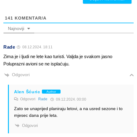
141
KOMENTAR/A
Najnoviji
Rade
08.12.2024. 18:11
Zima je i ljudi ne lete kao turisti. Valjda je svakom jasno
Poluprazni avioni se ne isplaćuju.
Odgovori
Alen Šćuric
Author
Odgovori
Rade
09.12.2024. 00:00
Zato se unaprijed planiraju letovi, a na usred sezone i to
mjesec dana prije leta.
Odgovori