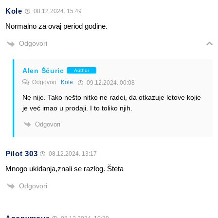
Kole
08.12.2024. 15:49
Normalno za ovaj period godine.
Odgovori
Alen Šćuric
Author
Odgovori
Kole
09.12.2024. 00:08
Ne nije. Tako nešto nitko ne radei, da otkazuje letove kojie
je već imao u prodaji. I to toliko njih.
Odgovori
Pilot 303
08.12.2024. 13:17
Mnogo ukidanja,znali se razlog. Šteta
Odgovori