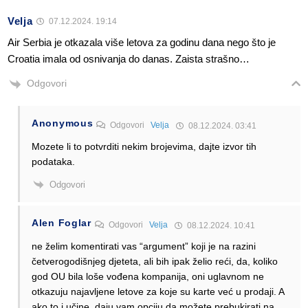
Velja
07.12.2024. 19:14
Air Serbia je otkazala više letova za godinu dana nego što je
Croatia imala od osnivanja do danas. Zaista strašno…
Odgovori
Anonymous
Odgovori
Velja
08.12.2024. 03:41
Mozete li to potvrditi nekim brojevima, dajte izvor tih
podataka.
Odgovori
Alen Foglar
Odgovori
Velja
08.12.2024. 10:41
ne želim komentirati vas “argument” koji je na razini
četverogodišnjeg djeteta, ali bih ipak želio reći, da, koliko
god OU bila loše vođena kompanija, oni uglavnom ne
otkazuju najavljene letove za koje su karte već u prodaji. A
ako to i učine, daju vam opciju da možete prebukirati na