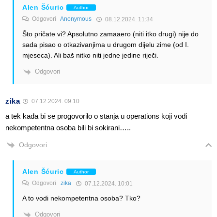
Alen Šćuric
Author
Odgovori
Anonymous
08.12.2024. 11:34
Što pričate vi? Apsolutno zamaaero (niti itko drugi) nije do
sada pisao o otkazivanjima u drugom dijelu zime (od I.
mjeseca). Ali baš nitko niti jedne jedine riječi.
Odgovori
zika
07.12.2024. 09:10
a tek kada bi se progovorilo o stanja u operations koji vodi
nekompetentna osoba bili bi sokirani…..
Odgovori
Alen Šćuric
Author
Odgovori
zika
07.12.2024. 10:01
A to vodi nekompetentna osoba? Tko?
Odgovori