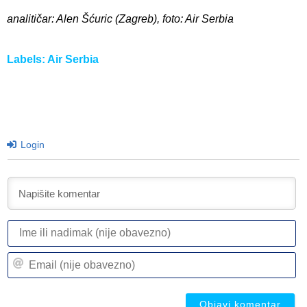
analitičar: Alen Šćuric (Zagreb), foto: Air Serbia
Labels:
Air Serbia
Login
I
ili
n
Em
(n
(n
ob
ob