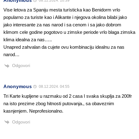
Anonymous
08.12.2024. 10:39
Vise letova za Spaniju mesta turísticka kao Benidorm vrlo
popularno za turiste kao i Alikante i njegova okolina bilabi jako
jako interesante za nas narod i sa cenom i sa jako dobrom
klimom cele godine pogotovo u zimske periode vrlo blaga zimska
klima idealna za nas…..
Unapred zahvalan da cujete ovu kombinaciju idealnu za nas
narod…
Odgovori
Anonymous
08.12.2024. 04:55
Tri Karte kupljene u razmaku od 2 casa I svaka skuplja za 200fr
na isto prezime zbog hitnosti putovanja., sa obaveznim
kasnjenjem. Neprofesionalno.
Odgovori