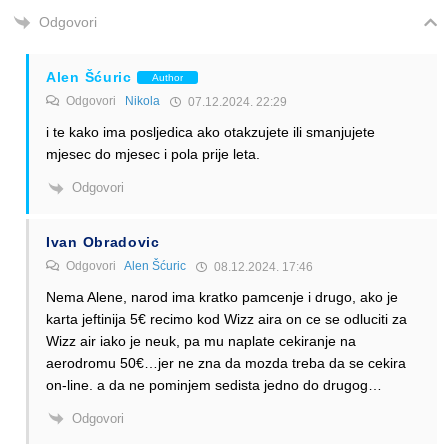
Odgovori
Alen Šćuric
Author
Odgovori
Nikola
07.12.2024. 22:29
i te kako ima posljedica ako otakzujete ili smanjujete
mjesec do mjesec i pola prije leta.
Odgovori
Ivan Obradovic
Odgovori
Alen Šćuric
08.12.2024. 17:46
Nema Alene, narod ima kratko pamcenje i drugo, ako je
karta jeftinija 5€ recimo kod Wizz aira on ce se odluciti za
Wizz air iako je neuk, pa mu naplate cekiranje na
aerodromu 50€…jer ne zna da mozda treba da se cekira
on-line. a da ne pominjem sedista jedno do drugog…
Odgovori