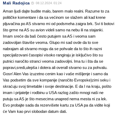
Mali Radojica
08.12.2024. 01:24
Aman ljudi dajte budite malo, barem malo realni. Razume to za
političke komentare i da sa većinom se slažem ali kad krene
pljuvačina po AS stvarno mi od podsmeha zaigra brk. Svi ti botovi
što grme na AS su avion videli samo na nebu ili na stajanki.
Imam sreće da baš često putujem sa AS i veoma sam
zadovoljan štaviše veoma. Glupo mi sad ovde da to sve
nabrajam ali stvarno mogu da se pohvale da to što ih razni
specijalizovani časopisi visoko rangiraju je isključivo što su
putnici naročito stranci veoma zadovoljni. Ima tu i šta da se
popravi,sredi,ulepša i dotera ali overall stvarno su za pohvalu.
Gosn’ Alen Vas izuzetno cenim kao i vaše mišljenje i samo da
Vas podsetim da sve kompanije (naročito Evropske)zimi seku i
skraćuju svoj timetable i svoje destinacije. E da I na kraju, pošto
imam i prijatelje i rodbinu u USA razlog zašto mnogi naši ne
putuju sa AS je što mesecima unapred nema mesta ni za lek.
Evo probajte sada da rezervišete kartu za USA pa da vidite koji
će Vam kao prvi slobodan datum dati.