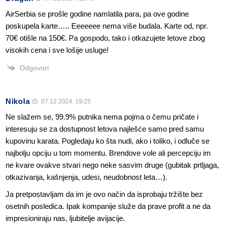
AirSerbia se prošle godine namlatila para, pa ove godine
poskupela karte….. Eeeeeee nema više budala. Karte od, npr.
70€ otišle na 150€. Pa gospodo, tako i otkazujete letove zbog
visokih cena i sve lošije usluge!
Odgovori
Nikola
07.12.2024. 19:25
Ne slažem se, 99.9% putnika nema pojma o čemu pričate i
interesuju se za dostupnost letova najlešće samo pred samu
kupovinu karata. Pogledaju ko šta nudi, ako i toliko, i odluče se
najbolju opciju u tom momentu. Brendove vole ali percepciju im
ne kvare ovakve stvari nego neke sasvim druge (gubitak prtljaga,
otkazivanja, kašnjenja, udesi, neudobnost leta…).
Ja pretpostavljam da im je ovo način da isprobaju tržište bez
osetnih posledica. Ipak kompanije služe da prave profit a ne da
impresioniraju nas, ljubitelje avijacije.