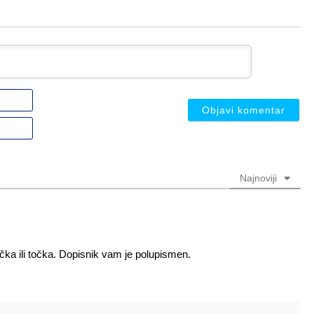
Ime
ili
nadimak
Email
(nije
(nije
obavezno)
obavezno)
Najnoviji
ačka ili točka. Dopisnik vam je polupismen.