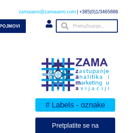
zamaaero@zamaaero.com
| +385(0)1/3465886
 POJMOVI
# Labels - oznake
Pretplatite se na