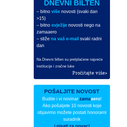
DNEVNI BILTEN
– bitno
više
novosti (svaki dan
>15)
– bitno
svježije
novosti nego na
zamaaero
– stiže
na vaš e-mail
svaki radni
dan
Na Dnevni bilten su pretplaćene najveće
institucije i zračne luke
Pročitajte više>
POŠALJITE NOVOST
Budite i vi novinar
zama
aero
!
Ako pošaljete 10 novosti koje
objavimo možete postati honorarni
suradnik
i pisati za novac!