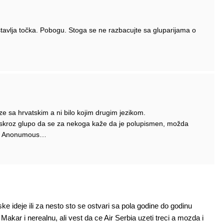
stavlja točka. Pobogu. Stoga se ne razbacujte sa gluparijama o
e sa hrvatskim a ni bilo kojim drugim jezikom.
e skroz glupo da se za nekoga kaže da je polupismen, možda
ine Anonumous…
 ideje ili za nesto sto se ostvari sa pola godine do godinu
akar i nerealnu, ali vest da ce Air Serbia uzeti treci a mozda i