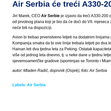
Air Serbia će treći A330-20
Jiri Marek, CEO
Air Serbie
je izjavio da treći A330-200 
od prvotnog plana koji je bio da će doći do VII. mjeseca 
neće biti na dispoziciji.
Avion bi trebao prvenstveno letjeti na dodatnim linijam
Kompanija smatra da bi ove linije trebala letjeti po dva l
Hainan leti dva tjedna leta za Peking. Ostatak kapacitet
više od jednog leta dnevno, tj. u neke dane u tjednu let
sjevernoameričke gradove (spominjao se Toronto i Miami
autor: Mladen Radić, dopisnik (Osijek), foto: Air Serbia
Labels:
Air Serbia