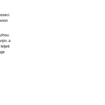
jeseci
avion
gzhou.
njin, a
etjeti
uge