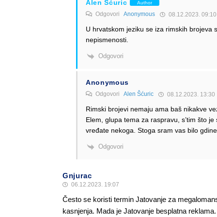
Alen Šćuric
Author
Odgovori
Anonymous
08.12.2023. 09:10
U hrvatskom jeziku se iza rimskih brojeva 
nepismenosti.
Odgovori
Anonymous
Odgovori
Alen Šćuric
08.12.2023. 13:30
Rimski brojevi nemaju ama baš nikakve vez
Elem, glupa tema za raspravu, s’tim što j
vređate nekoga. Stoga sram vas bilo gd
Odgovori
Gnjurac
06.12.2023. 19:07
Često se koristi termin Jatovanje za megalomanske
kasnjenja. Mada je Jatovanje besplatna reklama. M