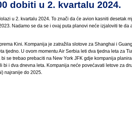
0 dobiti u 2. kvartalu 2024.
dolazi u 2. kvartalu 2024. To znači da će avion kasniti desetak m
2023. Nadamo se da se i ovaj puta planovi neće izjaloviti te da 
a prema Kini. Kompanija je zatražila slotove za Shanghai i Guan
eta tjedno. U ovom momentu Air Serbia leti dva tjedna leta za Tia
a bi se trebao prebaciti na New York JFK gdje kompanija planira l
jeli bi i dva dnevna leta. Kompanija neće povećavati letove za dr
) najranije do 2025.