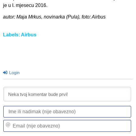
je u I. mjesecu 2016.
autor: Maja Mrkus, novinarka (Pula), foto: Airbus
Labels:
Airbus
Login
I
ili
n
Em
(n
(n
ob
ob