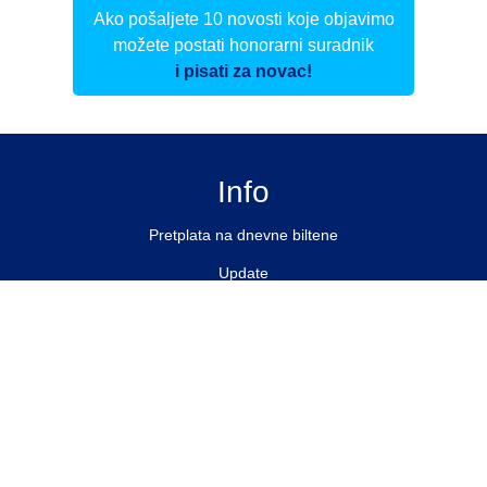
Ako pošaljete 10 novosti koje objavimo
možete postati honorarni suradnik
i pisati za novac!
Info
Pretplata na dnevne biltene
Update
O nama
Kontakt
Impressum
Privacy Policy