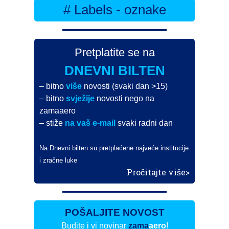
# Labels - oznake
Pretplatite se na
DNEVNI BILTEN
– bitno
više
novosti (svaki dan >15)
– bitno
svježije
novosti nego na
zamaaero
– stiže
na vaš e-mail
svaki radni dan
Na Dnevni bilten su pretplaćene najveće institucije
i zračne luke
Pročitajte više>
POŠALJITE NOVOST
Budite i vi novinar
zama
aero
!