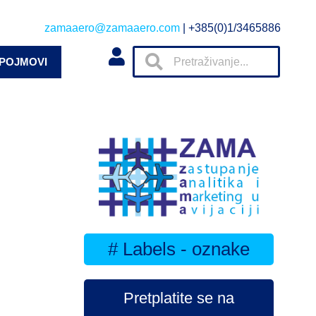
zamaaero@zamaaero.com
| +385(0)1/3465886
 POJMOVI
# Labels - oznake
Pretplatite se na