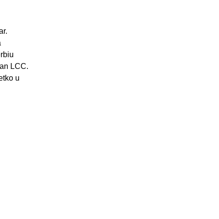
ar.
a
rbiu
edan LCC.
etko u