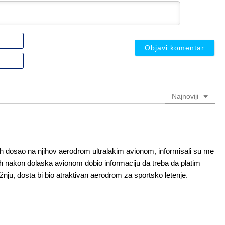
Ime
ili
nadimak
Email
(nije
(nije
obavezno)
obavezno)
Najnoviji
h dosao na njihov aerodrom ultralakim avionom, informisali su me
ih nakon dolaska avionom dobio informaciju da treba da platim
žnju, dosta bi bio atraktivan aerodrom za sportsko letenje.