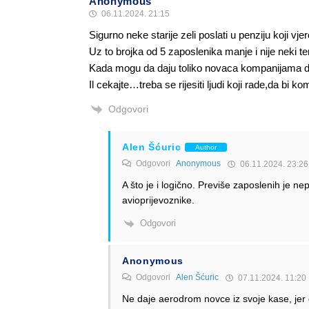
Anonymous
06.11.2024. 21:15
Sigurno neke starije zeli poslati u penziju koji v
Uz to brojka od 5 zaposlenika manje i nije neki ter
Kada mogu da daju toliko novaca kompanijama da 
Il cekajte…treba se rijesiti ljudi koji rade,da bi 
Odgovori
Alen Šćuric
Author
Odgovori
Anonymous
06.11.2024. 23:26
A što je i logično. Previše zaposlenih je n
avioprijevoznike.
Odgovori
Anonymous
Odgovori
Alen Šćuric
07.11.2024. 11:20
Ne daje aerodrom novce iz svoje kase, je