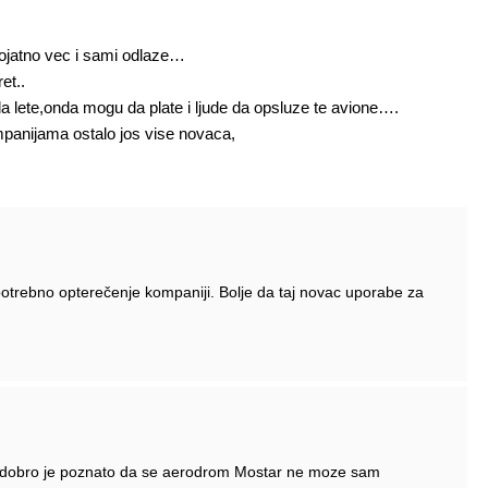
jerojatno vec i sami odlaze…
et..
lete,onda mogu da plate i ljude da opsluze te avione….
kompanijama ostalo jos vise novaca,
epotrebno opterečenje kompaniji. Bolje da taj novac uporabe za
r dobro je poznato da se aerodrom Mostar ne moze sam