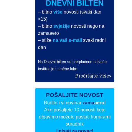
DNEVNI BILTEN
– bitno
više
novosti (svaki dan
>15)
– bitno
svježije
novosti nego na
zamaaero
– stiže
na vaš e-mail
svaki radni
dan
Na Dnevni bilten su pretplaćene najveće
institucije i zračne luke
Pročitajte više>
POŠALJITE NOVOST
Budite i vi novinar
zama
aero
!
Ako pošaljete 10 novosti koje
objavimo možete postati honorarni
suradnik
i pisati za novac!