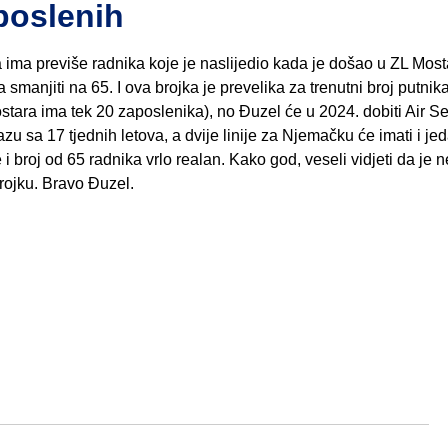
poslenih
 ima previše radnika koje je naslijedio kada je došao u ZL Most
smanjiti na 65. I ova brojka je prevelika za trenutni broj putnik
stara ima tek 20 zaposlenika), no Đuzel će u 2024. dobiti Air Se
bazu sa 17 tjednih letova, a dvije linije za Njemačku će imati i j
i broj od 65 radnika vrlo realan. Kako god, veseli vidjeti da je n
 brojku. Bravo Đuzel.