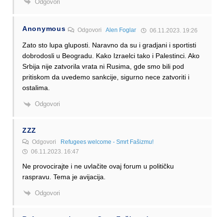
Odgovori
Anonymous
Odgovori
Alen Foglar
06.11.2023. 19:26
Zato sto lupa gluposti. Naravno da su i gradjani i sportisti
dobrodosli u Beogradu. Kako Izraelci tako i Palestinci. Ako
Srbija nije zatvorila vrata ni Rusima, gde smo bili pod
pritiskom da uvedemo sankcije, sigurno nece zatvoriti i
ostalima.
Odgovori
ZZZ
Odgovori
Refugees welcome - Smrt Fašizmu!
06.11.2023. 16:47
Ne provocirajte i ne uvlačite ovaj forum u političku
raspravu. Tema je avijacija.
Odgovori