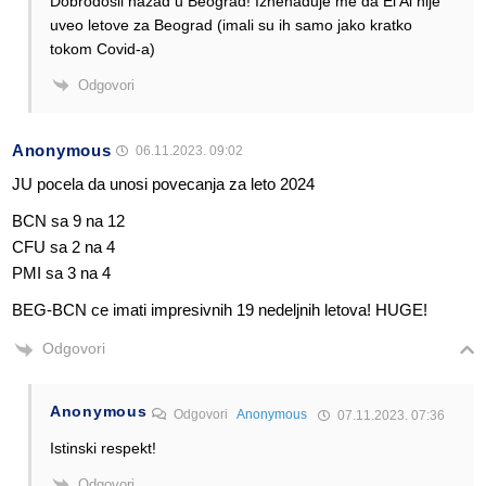
Dobrodošli nazad u Beograd! Iznenađuje me da El Al nije
uveo letove za Beograd (imali su ih samo jako kratko
tokom Covid-a)
Odgovori
Anonymous
06.11.2023. 09:02
JU pocela da unosi povecanja za leto 2024
BCN sa 9 na 12
CFU sa 2 na 4
PMI sa 3 na 4
BEG-BCN ce imati impresivnih 19 nedeljnih letova! HUGE!
Odgovori
Anonymous
Odgovori
Anonymous
07.11.2023. 07:36
Istinski respekt!
Odgovori