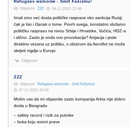
Refugees welcome - Smrt Fašizmu!
Odgovori
ZZZ
06.11.2023. 21:46
Imali smo već dosta političke rasprave oko sankcija Rusiji,
čak je bio i članak o tome. Povrh svega, konstatno slušamo
političku raspravu na nivou Srbije i Hrvatske, Vučića, HDZ-a
i slično. Zasto je onda ovo provokacija? Avijacija i jeste
direktno vezana uz politiku, s obizirom da Aeroflot ne može
sletjeti nigdje u Europi.
Odgovori
ZZZ
Odgovori
Refugees welcome - Smrt Fašizmu!
07.11.2023. 00:36
Molim vas da mi objasnite zasto kompanija Arkia nije dobro
dosla u Beogradu
– safety record i rizik za putnike
– buka koju avioni prave
– customer service