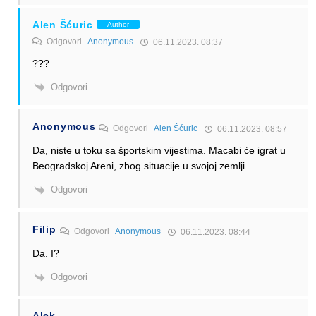
Alen Šćuric
Author
Odgovori
Anonymous
06.11.2023. 08:37
???
Odgovori
Anonymous
Odgovori
Alen Šćuric
06.11.2023. 08:57
Da, niste u toku sa športskim vijestima. Macabi će igrat u
Beogradskoj Areni, zbog situacije u svojoj zemlji.
Odgovori
Filip
Odgovori
Anonymous
06.11.2023. 08:44
Da. I?
Odgovori
Alek