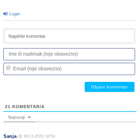
Login
I
ili
n
Em
(n
(n
ob
ob
21
KOMENTAR/A
Najnoviji
Sanja
06.11.2023. 10:53