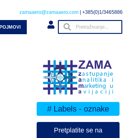
zamaaero@zamaaero.com
| +385(0)1/3465886
 POJMOVI
# Labels - oznake
Pretplatite se na