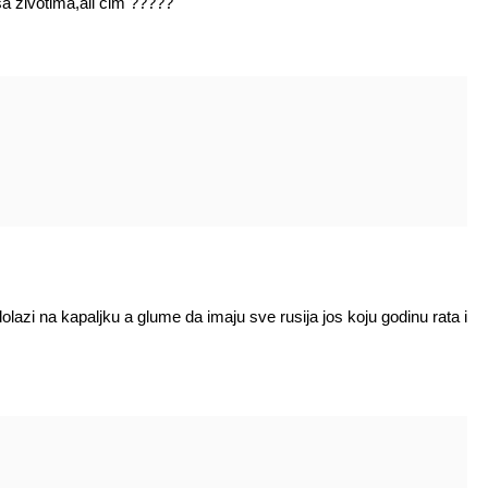
a,sa životima,ali čim ?????
azi na kapaljku a glume da imaju sve rusija jos koju godinu rata i