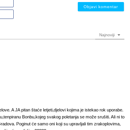
Ime
ili
nadimak
Email
(nije
(nije
obavezno)
obavezno)
Najnoviji
ove. A JA pitan štaće letjeti,djelovi kojima je istekao rok uporabe.
tenpiranu Bonbu,kojeg svakog poletanja se može srušiti. Ali ni to
Gradova. Poginut će samo oni koji su upravljali tim zrakoplovima,