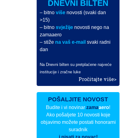
DNEVNI BILTEN
– bitno
više
novosti (svaki dan
>15)
– bitno
svježije
novosti nego na
zamaaero
– stiže
na vaš e-mail
svaki radni
dan
Na Dnevni bilten su pretplaćene najveće
institucije i zračne luke
Pročitajte više>
POŠALJITE NOVOST
Budite i vi novinar
zama
aero
!
Ako pošaljete 10 novosti koje
objavimo možete postati honorarni
suradnik
i pisati za novac!