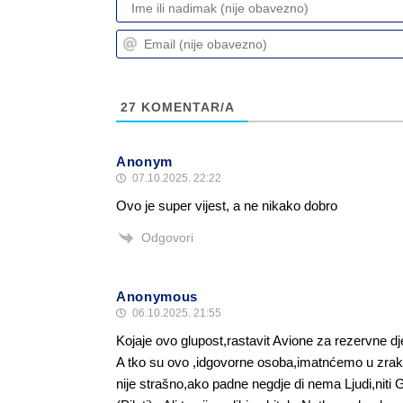
27
KOMENTAR/A
Anonym
07.10.2025. 22:22
Ovo je super vijest, a ne nikako dobro
Odgovori
Anonymous
06.10.2025. 21:55
Kojaje ovo glupost,rastavit Avione za rezervne djel
A tko su ovo ,idgovorne osoba,imatnćemo u zraku,
nije strašno,ako padne negdje di nema Ljudi,niti 