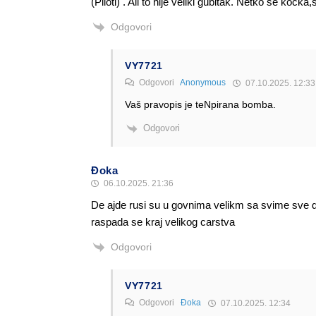
(Piloti) . Ali to nije veliki gubitak. Netko se kock
Odgovori
VY7721
Odgovori
Anonymous
07.10.2025. 12:33
Vaš pravopis je teNpirana bomba.
Odgovori
Đoka
06.10.2025. 21:36
De ajde rusi su u govnima velikm sa svime sve dol
raspada se kraj velikog carstva
Odgovori
VY7721
Odgovori
Đoka
07.10.2025. 12:34