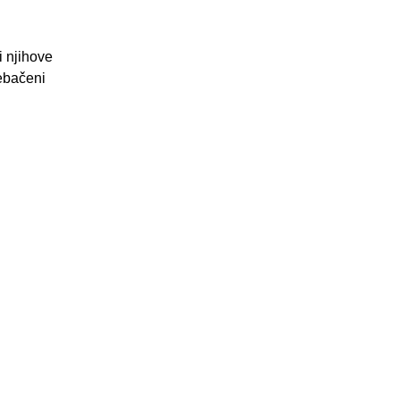
i njihove
rebačeni