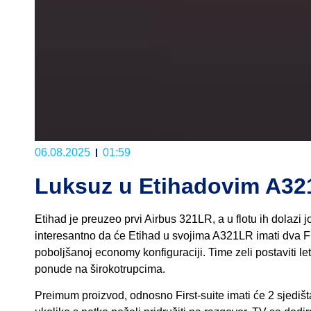
06.08.2025
01:59
Luksuz u Etihadovim A3
Etihad je preuzeo prvi Airbus 321LR, a u flotu ih dolazi j
interesantno da će Etihad u svojima A321LR imati dva Fir
poboljšanoj economy konfiguraciji. Time zeli postaviti let
ponude na širokotrupcima.
Preimum proizvod, odnosno First-suite imati će 2 sjedišt