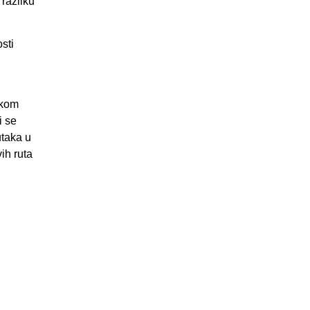
 razliku
sti
akom
i se
utaka u
vih ruta