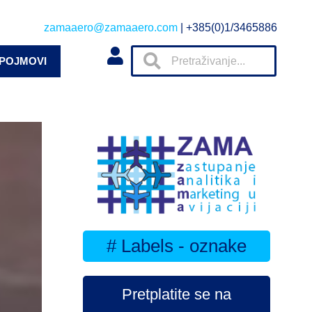
zamaaero@zamaaero.com
| +385(0)1/3465886
 POJMOVI
# Labels - oznake
Pretplatite se na