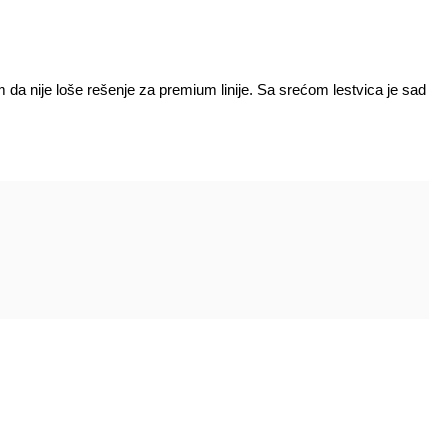
 da nije loše rešenje za premium linije. Sa srećom lestvica je sad
 sa business sjedalima i prvom klasom.
o sjedalo, a ovo nisu avioni takvog dometa.