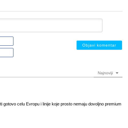
Ime
ili
nadimak
Email
(nije
(nije
obavezno)
obavezno)
Najnoviji
ti gotovo celu Evropu i linije koje prosto nemaju dovoljno premium