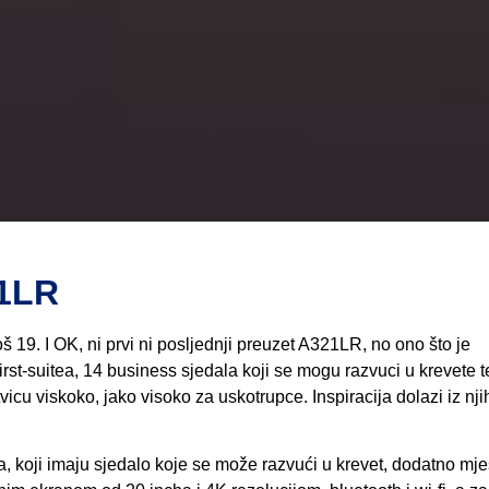
21LR
oš 19. I OK, ni prvi ni posljednji preuzet A321LR, no ono što je
st-suitea, 14 business sjedala koji se mogu razvuci u krevete t
vicu viskoko, jako visoko za uskotrupce. Inspiracija dolazi iz nj
a, koji imaju sjedalo koje se može razvući u krevet, dodatno mje