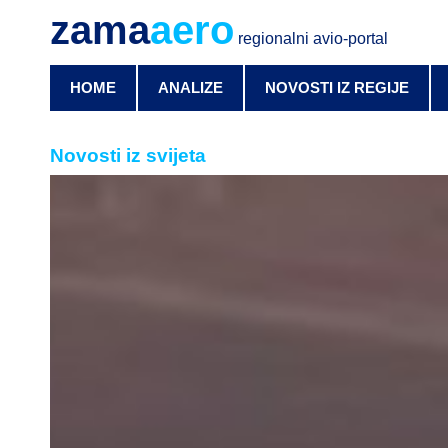
zama
aero
regionalni avio-portal
HOME
ANALIZE
NOVOSTI IZ REGIJE
Novosti iz svijeta