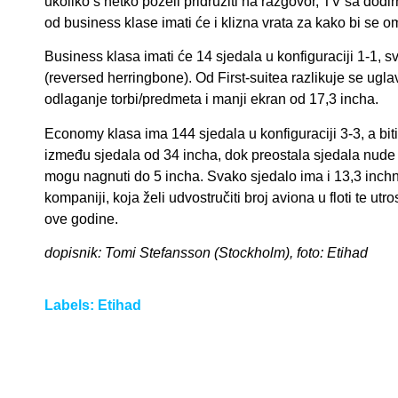
ukoliko s netko poželi pridružiti na razgovor, TV sa dodir
od business klase imati će i klizna vrata za kako bi se 
Business klasa imati će 14 sjedala u konfiguraciji 1-1, sv
(reversed herringbone). Od First-suitea razlikuje se ugl
odlaganje torbi/predmeta i manji ekran od 17,3 incha.
Economy klasa ima 144 sjedala u konfiguraciji 3-3, a bi
između sjedala od 34 incha, dok preostala sjedala nude 
mogu nagnuti do 5 incha. Svako sjedalo ima i 13,3 inchni
kompaniji, koja želi udvostručiti broj aviona u floti te utro
ove godine.
dopisnik: Tomi Stefansson (Stockholm), foto: Etihad
Labels:
Etihad