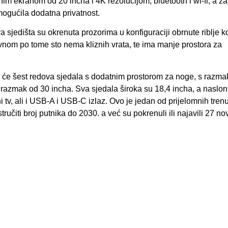
nim ekranom od 20 incha i 4K rezolucijom, bluetooth i wi-fi, a za
omogućila dodatna privatnost.
a sjedišta su okrenuta prozorima u konfiguraciji obrnute riblje ko
avnom po tome sto nema kliznih vrata, te ima manje prostora za
ti će šest redova sjedala s dodatnim prostorom za noge, s razm
razmak od 30 incha. Sva sjedala široka su 18,4 incha, a naslon
 tv, ali i USB-A i USB-C izlaz. Ovo je jedan od prijelomnih tren
stručiti broj putnika do 2030. a već su pokrenuli ili najavili 27 no