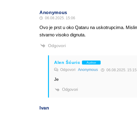
Anonymous
06.08.2025. 15:06
Ovo je prst u oko Qataru na uskotrupcima. Mislim
stvarno visoko dignuta.
Odgovori
Alen Šćuric
Author
Odgovori
Anonymous
06.08.2025. 15:15
Je
Odgovori
Ivan
06.08.2025. 12:06
Emiratesov modus operandi. Isplate letove samo
No, to se isplati na letovima od 8+h kupovat takv