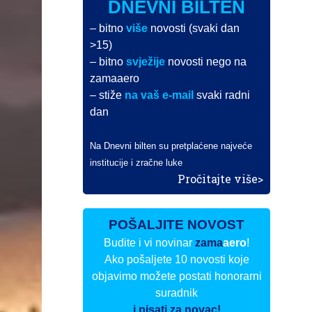
DNEVNI BILTEN
– bitno
više
novosti (svaki dan
>15)
– bitno
svježije
novosti nego na
zamaaero
– stiže
na vaš e-mail
svaki radni
dan
Na Dnevni bilten su pretplaćene najveće
institucije i zračne luke
Pročitajte više>
POŠALJITE NOVOST
Budite i vi novinar
zama
aero
!
Ako pošaljete 10 novosti koje
objavimo možete postati honorarni
suradnik
i pisati za novac!