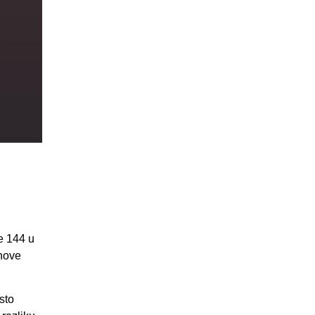
e 144 u
ihove
sto