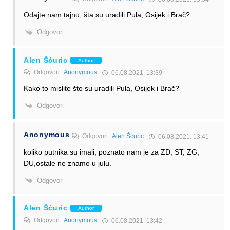
Odajte nam tajnu, šta su uradili Pula, Osijek i Brač?
Odgovori
Alen Šćuric
Author
Odgovori
Anonymous
06.08.2021. 13:39
Kako to mislite što su uradili Pula, Osijek i Brač?
Odgovori
Anonymous
Odgovori
Alen Šćuric
06.08.2021. 13:41
koliko putnika su imali, poznato nam je za ZD, ST, ZG,
DU,ostale ne znamo u julu.
Odgovori
Alen Šćuric
Author
Odgovori
Anonymous
06.08.2021. 13:42