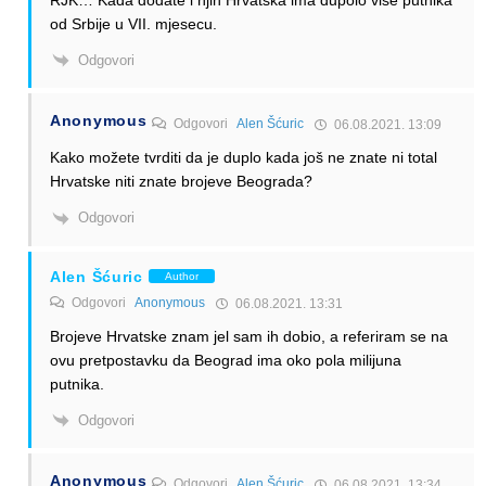
od Srbije u VII. mjesecu.
Odgovori
Anonymous
Odgovori
Alen Šćuric
06.08.2021. 13:09
Kako možete tvrditi da je duplo kada još ne znate ni total
Hrvatske niti znate brojeve Beograda?
Odgovori
Alen Šćuric
Author
Odgovori
Anonymous
06.08.2021. 13:31
Brojeve Hrvatske znam jel sam ih dobio, a referiram se na
ovu pretpostavku da Beograd ima oko pola milijuna
putnika.
Odgovori
Anonymous
Odgovori
Alen Šćuric
06.08.2021. 13:34