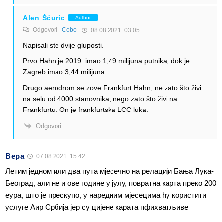
Alen Šćuric
Author
Odgovori
Cobo
08.08.2021. 03:05
Napisali ste dvije gluposti.
Prvo Hahn je 2019. imao 1,49 milijuna putnika, dok je
Zagreb imao 3,44 milijuna.
Drugo aerodrom se zove Frankfurt Hahn, ne zato što živi
na selu od 4000 stanovnika, nego zato što živi na
Frankfurtu. On je frankfurtska LCC luka.
Odgovori
Вера
07.08.2021. 15:42
Летим једном или два пута мјесечно на релацији Бања Лука-
Београд, али не и ове године у јулу, повратна карта преко 200
еура, што је прескупо, у наредним мјесецима ћу користити
услуге Аир Србија јер су цијене карата пфихватљиве