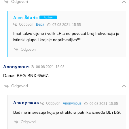
Odgovori
Alen Šćuric
Author
Odgovori
Вера
07.08.2021. 15:55
Imat takve cijene i velik LF a ne povecat broj frekvencija je
istinski glupo i krajnje neprihvatljivo!!!!
Odgovori
Anonymous
06.08.2021. 15:03
Danas BEG-BNX 65/67.
Odgovori
Anonymous
Odgovori
Anonymous
06.08.2021. 15:05
Baš me interesuje koja je struktura putnika između BL i BG.
Odgovori