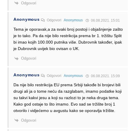
Odgovori
Anonymous
Odgovori
Anonymous
06.08.2021. 15:01
Tema je oporavak,a za svaki broj postoji i objašnjenje zašto
je to tako. Pa da nije bilo restrikcija prema br 1. tržištu Split
bi imao kojih 100.000 putnika više. Dubrovnik također, ipak
je Dubrovnik uvijek bio ovisan o UK.
Odgovori
Anonymous
Odgovori
Anonymous
06.08.2021. 15:09
Da nije bilo restrikcija EU prema Srbiji takođe bi brojevi bili
drugi ali ja o tome neću da razglabam, imamo podatke koji
su takvi kakvi jesu a koji su razlozi to je neka druga tema.
Kako god ostaje to što imamo. Evo sad se tržište broj 1
otvorilo i vidjećemo u avgustu kako se oporavlja tržište.
Odgovori