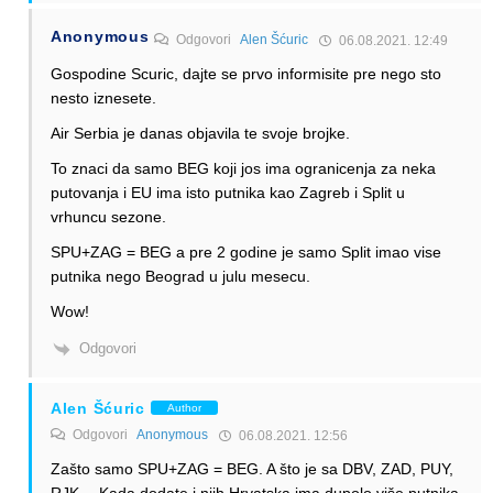
Anonymous
Odgovori
Alen Šćuric
06.08.2021. 12:49
Gospodine Scuric, dajte se prvo informisite pre nego sto
nesto iznesete.
Air Serbia je danas objavila te svoje brojke.
To znaci da samo BEG koji jos ima ogranicenja za neka
putovanja i EU ima isto putnika kao Zagreb i Split u
vrhuncu sezone.
SPU+ZAG = BEG a pre 2 godine je samo Split imao vise
putnika nego Beograd u julu mesecu.
Wow!
Odgovori
Alen Šćuric
Author
Odgovori
Anonymous
06.08.2021. 12:56
Zašto samo SPU+ZAG = BEG. A što je sa DBV, ZAD, PUY,
RJK… Kada dodate i njih Hrvatska ima dupolo više putnika