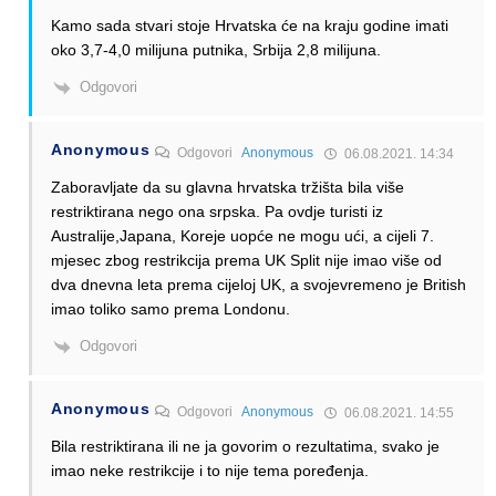
Kamo sada stvari stoje Hrvatska će na kraju godine imati
oko 3,7-4,0 milijuna putnika, Srbija 2,8 milijuna.
Odgovori
Anonymous
Odgovori
Anonymous
06.08.2021. 14:34
Zaboravljate da su glavna hrvatska tržišta bila više
restriktirana nego ona srpska. Pa ovdje turisti iz
Australije,Japana, Koreje uopće ne mogu ući, a cijeli 7.
mjesec zbog restrikcija prema UK Split nije imao više od
dva dnevna leta prema cijeloj UK, a svojevremeno je British
imao toliko samo prema Londonu.
Odgovori
Anonymous
Odgovori
Anonymous
06.08.2021. 14:55
Bila restriktirana ili ne ja govorim o rezultatima, svako je
imao neke restrikcije i to nije tema poređenja.