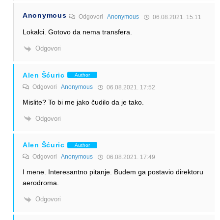
Anonymous
Odgovori
Anonymous
06.08.2021. 15:11
Lokalci. Gotovo da nema transfera.
Odgovori
Alen Šćuric
Author
Odgovori
Anonymous
06.08.2021. 17:52
Mislite? To bi me jako čudilo da je tako.
Odgovori
Alen Šćuric
Author
Odgovori
Anonymous
06.08.2021. 17:49
I mene. Interesantno pitanje. Budem ga postavio direktoru
aerodroma.
Odgovori