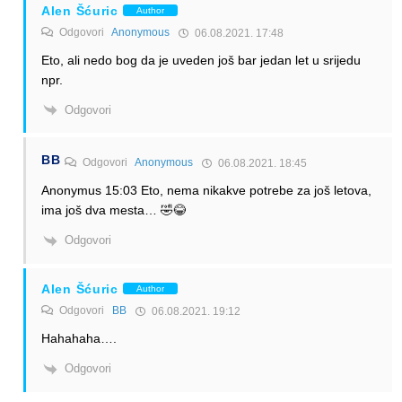
Alen Šćuric
Author
Odgovori
Anonymous
06.08.2021. 17:48
Eto, ali nedo bog da je uveden još bar jedan let u srijedu
npr.
Odgovori
BB
Odgovori
Anonymous
06.08.2021. 18:45
Anonymus 15:03 Eto, nema nikakve potrebe za još letova,
ima još dva mesta… 🤣😂
Odgovori
Alen Šćuric
Author
Odgovori
BB
06.08.2021. 19:12
Hahahaha….
Odgovori