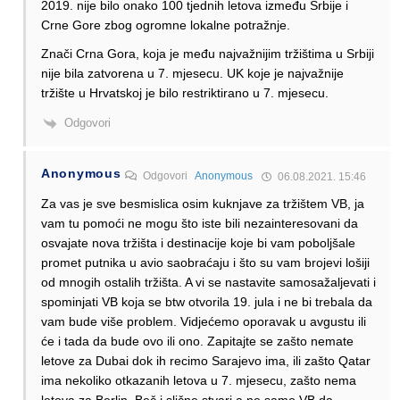
2019. nije bilo onako 100 tjednih letova između Srbije i
Crne Gore zbog ogromne lokalne potražnje.
Znači Crna Gora, koja je među najvažnijim tržištima u Srbiji
nije bila zatvorena u 7. mjesecu. UK koje je najvažnije
tržište u Hrvatskoj je bilo restriktirano u 7. mjesecu.
Odgovori
Anonymous
Odgovori
Anonymous
06.08.2021. 15:46
Za vas je sve besmislica osim kuknjave za tržištem VB, ja
vam tu pomoći ne mogu što iste bili nezainteresovani da
osvajate nova tržišta i destinacije koje bi vam poboljšale
promet putnika u avio saobraćaju i što su vam brojevi lošiji
od mnogih ostalih tržišta. A vi se nastavite samosažaljevati i
spominjati VB koja se btw otvorila 19. jula i ne bi trebala da
vam bude više problem. Vidjećemo oporavak u avgustu ili
će i tada da bude ovo ili ono. Zapitajte se zašto nemate
letove za Dubai dok ih recimo Sarajevo ima, ili zašto Qatar
ima nekoliko otkazanih letova u 7. mjesecu, zašto nema
letova za Berlin, Beč i slične stvari a ne samo VB da