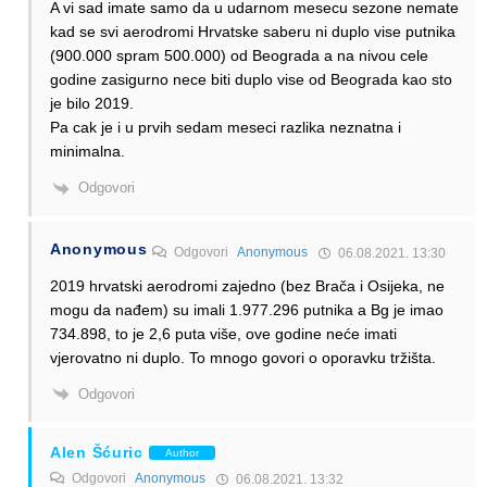
A vi sad imate samo da u udarnom mesecu sezone nemate
kad se svi aerodromi Hrvatske saberu ni duplo vise putnika
(900.000 spram 500.000) od Beograda a na nivou cele
godine zasigurno nece biti duplo vise od Beograda kao sto
je bilo 2019.
Pa cak je i u prvih sedam meseci razlika neznatna i
minimalna.
Odgovori
Anonymous
Odgovori
Anonymous
06.08.2021. 13:30
2019 hrvatski aerodromi zajedno (bez Brača i Osijeka, ne
mogu da nađem) su imali 1.977.296 putnika a Bg je imao
734.898, to je 2,6 puta više, ove godine neće imati
vjerovatno ni duplo. To mnogo govori o oporavku tržišta.
Odgovori
Alen Šćuric
Author
Odgovori
Anonymous
06.08.2021. 13:32