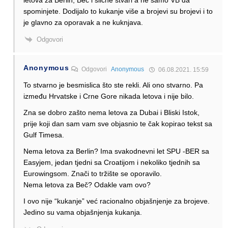
spominjete. Dodijalo to kukanje više a brojevi su brojevi i to
je glavno za oporavak a ne kuknjava.
Odgovori
Anonymous
Odgovori
Anonymous
06.08.2021. 15:59
To stvarno je besmislica što ste rekli. Ali ono stvarno. Pa
između Hrvatske i Crne Gore nikada letova i nije bilo.
Zna se dobro zašto nema letova za Dubai i Bliski Istok,
prije koji dan sam vam sve objasnio te čak kopirao tekst sa
Gulf Timesa.
Nema letova za Berlin? Ima svakodnevni let SPU -BER sa
Easyjem, jedan tjedni sa Croatijom i nekoliko tjednih sa
Eurowingsom. Znači to tržište se oporavilo.
Nema letova za Beč? Odakle vam ovo?
I ovo nije “kukanje” već racionalno objašnjenje za brojeve.
Jedino su vama objašnjenja kukanja.