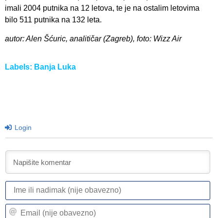
imali 2004 putnika na 12 letova, te je na ostalim letovima
bilo 511 putnika na 132 leta.
autor: Alen Šćuric, analitičar (Zagreb), foto: Wizz Air
Labels:
Banja Luka
Login
I
ili
n
Em
(n
(n