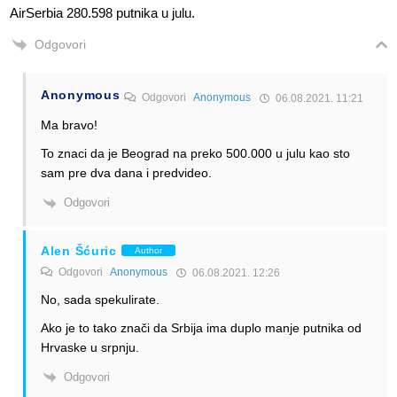
AirSerbia 280.598 putnika u julu.
Odgovori
Anonymous
Odgovori
Anonymous
06.08.2021. 11:21
Ma bravo!
To znaci da je Beograd na preko 500.000 u julu kao sto
sam pre dva dana i predvideo.
Odgovori
Alen Šćuric
Author
Odgovori
Anonymous
06.08.2021. 12:26
No, sada spekulirate.
Ako je to tako znači da Srbija ima duplo manje putnika od
Hrvaske u srpnju.
Odgovori