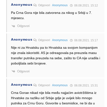
Anonymous
Odgovori
Anonymous
06.08.2021. 15:12
Pa Crna Gora nije bila zatvorena za nikog u Srbiji u 7.
mjesecu.
Odgovori
Anonymous
Odgovori
Anonymous
06.08.2021. 15:17
Nije ni za Hrvatsku pa to Hrvatska sa svojom kompanijom
nije znala iskoristiti. AS je odreagovala pa preuzela masu
transfer putnika preuzela na sebe, zašto to CA nije uradila i
poboljšala sebi brojeve.
Odgovori
Anonymous
Odgovori
Anonymous
06.08.2021. 15:31
Crna Gorae nikad nije bila među najjaćim aviotržištima iz
Hrvatske za razliku od Srbije gdje je uvijek bilo mnogo
putnika za Crnu Goru. Govorite u besmislice, ne bi da u