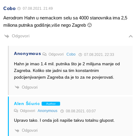
Cobo
07.08.2021. 21:49
Aerodrom Hahn u nemackom selu sa 4000 stanovnika ima 2,5
miliona putnika godišnje,više nego Zagreb 🙂
Odgovori
Anonymous
Odgovori
Cobo
07.08.2021. 22:33
Hahn je imao 1.4 mil. putnika što je 2 milijuna manje od
Zagreba. Koliko ste jadni sa tim konstantnim
podcijenjivanjem Zagreba da je to za ne povjerovati.
Odgovori
Alen Šćuric
Author
Odgovori
Anonymous
08.08.2021. 03:07
Upravo tako. I onda još napiše takvu totalnu glupost.
Odgovori