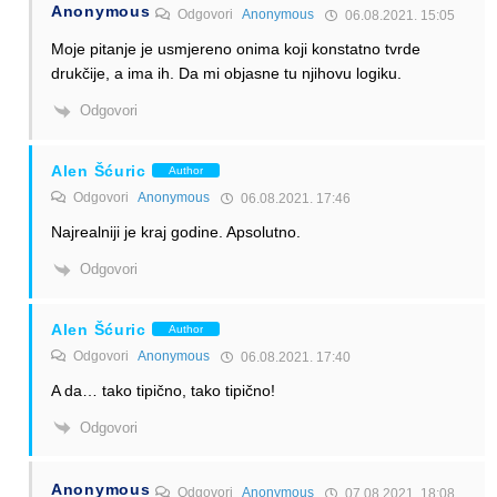
Anonymous
Odgovori
Anonymous
06.08.2021. 15:05
Moje pitanje je usmjereno onima koji konstatno tvrde
drukčije, a ima ih. Da mi objasne tu njihovu logiku.
Odgovori
Alen Šćuric
Author
Odgovori
Anonymous
06.08.2021. 17:46
Najrealniji je kraj godine. Apsolutno.
Odgovori
Alen Šćuric
Author
Odgovori
Anonymous
06.08.2021. 17:40
A da… tako tipično, tako tipično!
Odgovori
Anonymous
Odgovori
Anonymous
07.08.2021. 18:08