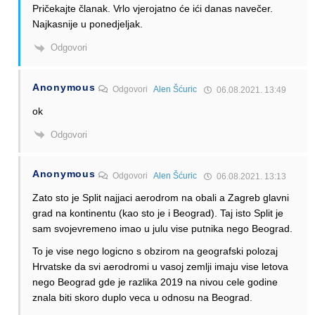
Pričekajte članak. Vrlo vjerojatno će ići danas navečer.
Najkasnije u ponedjeljak.
Odgovori
Anonymous
Odgovori
Alen Šćuric
06.08.2021. 13:49
ok
Odgovori
Anonymous
Odgovori
Alen Šćuric
06.08.2021. 13:13
Zato sto je Split najjaci aerodrom na obali a Zagreb glavni
grad na kontinentu (kao sto je i Beograd). Taj isto Split je
sam svojevremeno imao u julu vise putnika nego Beograd.
To je vise nego logicno s obzirom na geografski polozaj
Hrvatske da svi aerodromi u vasoj zemlji imaju vise letova
nego Beograd gde je razlika 2019 na nivou cele godine
znala biti skoro duplo veca u odnosu na Beograd.