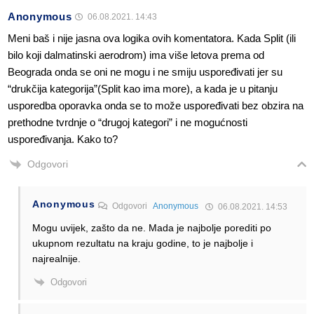
Anonymous
06.08.2021. 14:43
Meni baš i nije jasna ova logika ovih komentatora. Kada Split (ili
bilo koji dalmatinski aerodrom) ima više letova prema od
Beograda onda se oni ne mogu i ne smiju uspoređivati jer su
“drukčija kategorija”(Split kao ima more), a kada je u pitanju
usporedba oporavka onda se to može uspoređivati bez obzira na
prethodne tvrdnje o “drugoj kategori” i ne mogućnosti
uspoređivanja. Kako to?
Odgovori
Anonymous
Odgovori
Anonymous
06.08.2021. 14:53
Mogu uvijek, zašto da ne. Mada je najbolje porediti po
ukupnom rezultatu na kraju godine, to je najbolje i
najrealnije.
Odgovori