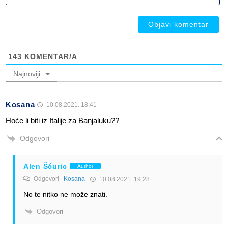
ob
ob
143
KOMENTAR/A
Najnoviji
Kosana
10.08.2021. 18:41
Hoće li biti iz Italije za Banjaluku??
Odgovori
Alen Šćuric
Author
Odgovori
Kosana
10.08.2021. 19:28
No te nitko ne može znati.
Odgovori