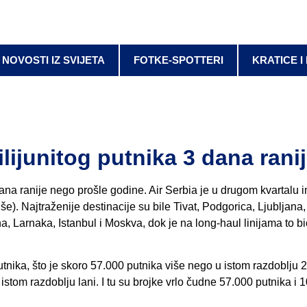
NOVOSTI IZ SVIJETA
FOTKE-SPOTTERI
KRATICE I
ilijunitog putnika 3 dana rani
i dana ranije nego prošle godine. Air Serbia je u drugom kvartalu 
še). Najtraženije destinacije su bile Tivat, Podgorica, Ljubljana,
, Larnaka, Istanbul i Moskva, dok je na long-haul linijama to 
nika, što je skoro 57.000 putnika više nego u istom razdoblju 2
istom razdoblju lani. I tu su brojke vrlo čudne 57.000 putnika i 