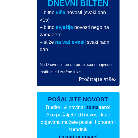
DNEVNI BILTEN
– bitno
više
novosti (svaki dan
>15)
– bitno
svježije
novosti nego na
zamaaero
– stiže
na vaš e-mail
svaki radni
dan
Na Dnevni bilten su pretplaćene najveće
institucije i zračne luke
Pročitajte više>
POŠALJITE NOVOST
Budite i vi novinar
zama
aero
!
Ako pošaljete 10 novosti koje
objavimo možete postati honorarni
suradnik
i pisati za novac!