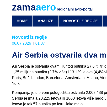
zama
aero
regionalni avio-portal
HOME
ANALIZE
NOVOSTI IZ REGIJE
Novosti iz regije
06.07.2026
01:37
Air Serbia ostvarila dva m
Air Serbia
je ostvarila dvamilijuntog putnika 27.6. tj. tr
1,25 milijuna putnika (2,7% više) i 13.129 letova (4,4% vi
Paris, Beč, London, Barcelona, Amsterdam, Milano, Atena
York.
Kompanija je u prvom polugodištu ostvarila 2.062.488 put
Serbia je imala 23.225 letova ili 1000 letova više nego u 
letova je tek 57 putnika po letu. Jako malo.