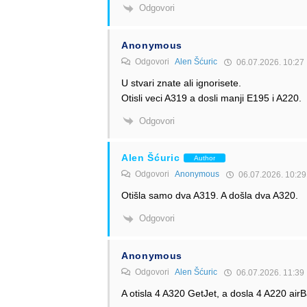
Odgovori
Anonymous
Odgovori
Alen Šćuric
06.07.2026. 10:27
U stvari znate ali ignorisete.
Otisli veci A319 a dosli manji E195 i A220.
Odgovori
Alen Šćuric
Author
Odgovori
Anonymous
06.07.2026. 10:29
Otišla samo dva A319. A došla dva A320.
Odgovori
Anonymous
Odgovori
Alen Šćuric
06.07.2026. 11:39
A otisla 4 A320 GetJet, a dosla 4 A220 airB