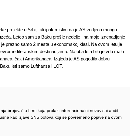
ke projekte u Srbiji, ali ipak mislim da je AS vodjena mnogo
uzeća. Leteo sam za Baku prošle nedelje i na moje iznenadjenje
lo je prazno samo 2 mesta u ekonomskoj klasi. Na ovom letu je
m evromediteranskim destinacijama. Na oba leta bilo je vrlo malo
džanaca, čak i Amerikanaca. Izgleda je AS pogodila dobru
 Baku leti samo Lufthansa i LOT.
nja brojeva” u firmi koja prolazi internacionalni nezavisni audit
kusne kao izjave SNS botova koji se povremeno pojave na ovom