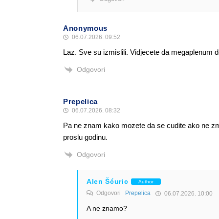
Anonymous
06.07.2026. 09:52
Laz. Sve su izmislili. Vidjecete da megaplenum do
Odgovori
Prepelica
06.07.2026. 08:32
Pa ne znam kako mozete da se cudite ako ne zmate 
proslu godinu.
Odgovori
Alen Šćuric
Author
Odgovori
Prepelica
06.07.2026. 10:00
A ne znamo?