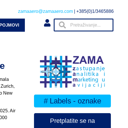
zamaaero@zamaaero.com
| +385(0)1/3465886
 POJMOVI
je
imala
 Zurich,
bio New
# Labels - oznake
025. Air
1000
Pretplatite se na