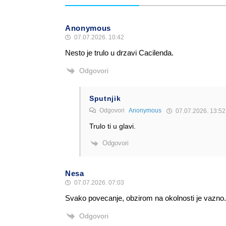
Anonymous
07.07.2026. 10:42
Nesto je trulo u drzavi Cacilenda.
Odgovori
Sputnjik
Odgovori
Anonymous
07.07.2026. 13:52
Trulo ti u glavi.
Odgovori
Nesa
07.07.2026. 07:03
Svako povecanje, obzirom na okolnosti je vazno.
Odgovori