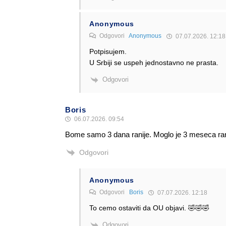
Anonymous
Odgovori
Anonymous
07.07.2026. 12:18
Potpisujem.
U Srbiji se uspeh jednostavno ne prasta.
Odgovori
Boris
06.07.2026. 09:54
Bome samo 3 dana ranije. Moglo je 3 meseca ra
Odgovori
Anonymous
Odgovori
Boris
07.07.2026. 12:18
To cemo ostaviti da OU objavi. 🤣🤣🤣
Odgovori