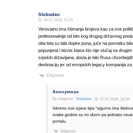
Slobodan
06.07.2026. 11:25
Verovatno ima štimanja brojeva kao za sve politič
profesionalnije od bilo kog drugog državnog pred
oba leta su bila dupke puna, juče na povratku bi
popunjena i biznis klasa što nije slučaj na drugi
srpskih državljana, dosta je bilo Rusa i Azerbej
destinaciju jer od evropskih legacy kompanija za
Odgovori
Anonymous
Odgovori
Slobodan
07.07.2026. 10:36
Iskreno ove izjave tipa “sigurno ima štelova
svake godine su mi skoro pa jednako neu
portalu.
Odgovori