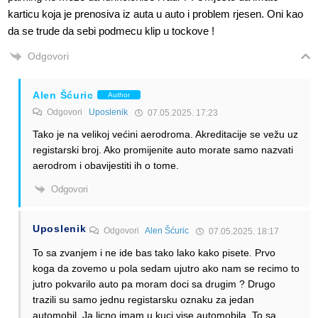
karticu koja je prenosiva iz auta u auto i problem rjesen. Oni kao
da se trude da sebi podmecu klip u tockove !
Odgovori
Alen Šćuric
Author
Odgovori
Uposlenik
07.05.2025. 17:23
Tako je na velikoj većini aerodroma. Akreditacije se vežu uz
registarski broj. Ako promijenite auto morate samo nazvati
aerodrom i obavijestiti ih o tome.
Odgovori
Uposlenik
Odgovori
Alen Šćuric
07.05.2025. 18:17
To sa zvanjem i ne ide bas tako lako kako pisete. Prvo
koga da zovemo u pola sedam ujutro ako nam se recimo to
jutro pokvarilo auto pa moram doci sa drugim ? Drugo
trazili su samo jednu registarsku oznaku za jedan
automobil. Ja licno imam u kuci vise automobila. To sa