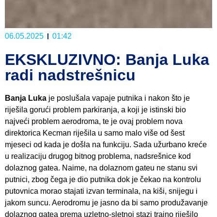
06.05.2025
01:42
EKSKLUZIVNO: Banja Luka
radi nadstrešnicu
Banja Luka
je poslušala vapaje putnika i nakon što je
riješila gorući problem parkiranja, a koji je istinski bio
najveći problem aerodroma, te je ovaj problem nova
direktorica Kecman riješila u samo malo više od šest
mjeseci od kada je došla na funkciju. Sada užurbano kreće
u realizaciju drugog bitnog problema, nadsrešnice kod
dolaznog gatea. Naime, na dolaznom gateu ne stanu svi
putnici, zbog čega je dio putnika dok je čekao na kontrolu
putovnica morao stajati izvan terminala, na kiši, snijegu i
jakom suncu. Aerodromu je jasno da bi samo produžavanje
dolaznog gatea prema uzletno-sletnoj stazi trajno riješilo