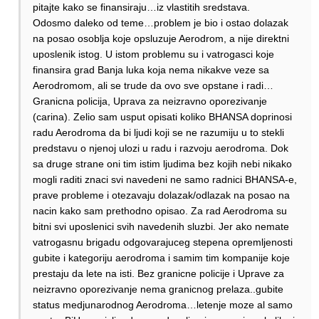
pitajte kako se finansiraju…iz vlastitih sredstava.
Odosmo daleko od teme…problem je bio i ostao dolazak
na posao osoblja koje opsluzuje Aerodrom, a nije direktni
uposlenik istog. U istom problemu su i vatrogasci koje
finansira grad Banja luka koja nema nikakve veze sa
Aerodromom, ali se trude da ovo sve opstane i radi…
Granicna policija, Uprava za neizravno oporezivanje
(carina). Zelio sam usput opisati koliko BHANSA doprinosi
radu Aerodroma da bi ljudi koji se ne razumiju u to stekli
predstavu o njenoj ulozi u radu i razvoju aerodroma. Dok
sa druge strane oni tim istim ljudima bez kojih nebi nikako
mogli raditi znaci svi navedeni ne samo radnici BHANSA-e,
prave probleme i otezavaju dolazak/odlazak na posao na
nacin kako sam prethodno opisao. Za rad Aerodroma su
bitni svi uposlenici svih navedenih sluzbi. Jer ako nemate
vatrogasnu brigadu odgovarajuceg stepena opremljenosti
gubite i kategoriju aerodroma i samim tim kompanije koje
prestaju da lete na isti. Bez granicne policije i Uprave za
neizravno oporezivanje nema granicnog prelaza..gubite
status medjunarodnog Aerodroma…letenje moze al samo