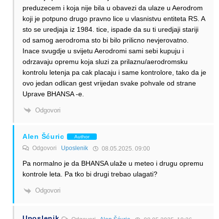
preduzecem i koja nije bila u obavezi da ulaze u Aerodrom
koji je potpuno drugo pravno lice u vlasnistvu entiteta RS. A
sto se uredjaja iz 1984. tice, ispade da su ti uredjaji stariji
od samog aerodroma sto bi bilo prilicno nevjerovatno.
Inace svugdje u svijetu Aerodromi sami sebi kupuju i
odrzavaju opremu koja sluzi za prilaznu/aerodromsku
kontrolu letenja pa cak placaju i same kontrolore, tako da je
ovo jedan odlican gest vrijedan svake pohvale od strane
Uprave BHANSA -e.
Odgovori
Alen Šćuric
Author
Odgovori
Uposlenik
08.05.2025. 09:00
Pa normalno je da BHANSA ulaže u meteo i drugu opremu
kontrole leta. Pa tko bi drugi trebao ulagati?
Odgovori
Uposlenik