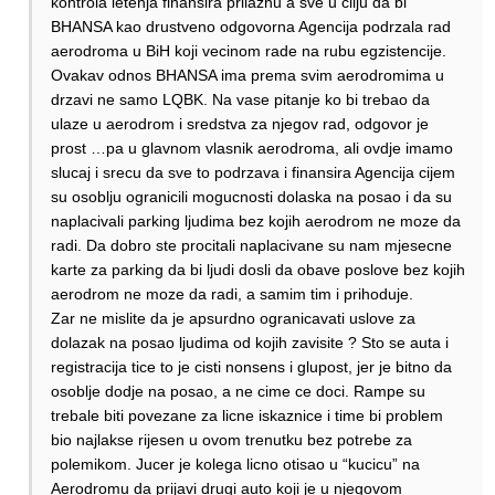
kontrola letenja finansira prilaznu a sve u cilju da bi
BHANSA kao drustveno odgovorna Agencija podrzala rad
aerodroma u BiH koji vecinom rade na rubu egzistencije.
Ovakav odnos BHANSA ima prema svim aerodromima u
drzavi ne samo LQBK. Na vase pitanje ko bi trebao da
ulaze u aerodrom i sredstva za njegov rad, odgovor je
prost …pa u glavnom vlasnik aerodroma, ali ovdje imamo
slucaj i srecu da sve to podrzava i finansira Agencija cijem
su osoblju ogranicili mogucnosti dolaska na posao i da su
naplacivali parking ljudima bez kojih aerodrom ne moze da
radi. Da dobro ste procitali naplacivane su nam mjesecne
karte za parking da bi ljudi dosli da obave poslove bez kojih
aerodrom ne moze da radi, a samim tim i prihoduje.
Zar ne mislite da je apsurdno ogranicavati uslove za
dolazak na posao ljudima od kojih zavisite ? Sto se auta i
registracija tice to je cisti nonsens i glupost, jer je bitno da
osoblje dodje na posao, a ne cime ce doci. Rampe su
trebale biti povezane za licne iskaznice i time bi problem
bio najlakse rijesen u ovom trenutku bez potrebe za
polemikom. Jucer je kolega licno otisao u “kucicu” na
Aerodromu da prijavi drugi auto koji je u njegovom