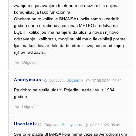
zvanjem i rjesavanjem telefonom nit moze niti sa njima
komunikacija tako funkcionira.
Obzirom na to koliko je BHANSA ulozila samo u zadnjih
godinu dana u radionavigaciona i METEO sredstva na
LQBK i koliko jos ima namjeru da ulozi u nova i njihovo
odrzavanje i kalibrazu, mogli su biti malo fleksibilniji prema
ljudima koji dolaze dole da bi odradili svoj posao od kojeg
njihov rad zavisi.
Odgovori
Anonymous
Odgovori
Uposlenik
07.05.2025. 23:32
Pa dobro se sjetila uložiti. Pojedini uređaji su iz 1984
godine.
Odgovori
Uposlenik
Odgovori
Anonymous
08.05.2025. 05:49
Sve to je platila BHANSA koja nema veze sa Aerodromskim