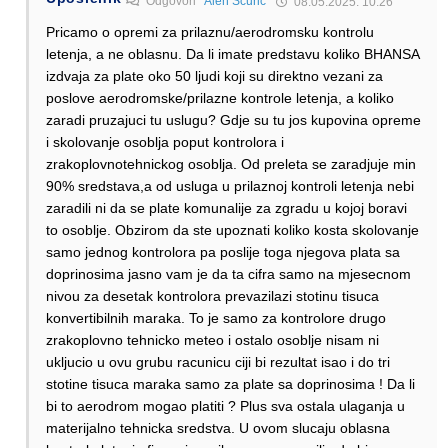
Odgovori
Alen Šćuric
08.05.2025. 10:26
Pricamo o opremi za prilaznu/aerodromsku kontrolu
letenja, a ne oblasnu. Da li imate predstavu koliko BHANSA
izdvaja za plate oko 50 ljudi koji su direktno vezani za
poslove aerodromske/prilazne kontrole letenja, a koliko
zaradi pruzajuci tu uslugu? Gdje su tu jos kupovina opreme
i skolovanje osoblja poput kontrolora i
zrakoplovnotehnickog osoblja. Od preleta se zaradjuje min
90% sredstava,a od usluga u prilaznoj kontroli letenja nebi
zaradili ni da se plate komunalije za zgradu u kojoj boravi
to osoblje. Obzirom da ste upoznati koliko kosta skolovanje
samo jednog kontrolora pa poslije toga njegova plata sa
doprinosima jasno vam je da ta cifra samo na mjesecnom
nivou za desetak kontrolora prevazilazi stotinu tisuca
konvertibilnih maraka. To je samo za kontrolore drugo
zrakoplovno tehnicko meteo i ostalo osoblje nisam ni
ukljucio u ovu grubu racunicu ciji bi rezultat isao i do tri
stotine tisuca maraka samo za plate sa doprinosima ! Da li
bi to aerodrom mogao platiti ? Plus sva ostala ulaganja u
materijalno tehnicka sredstva. U ovom slucaju oblasna