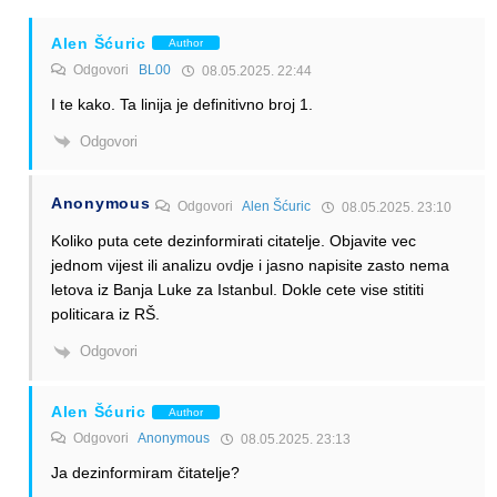
Alen Šćuric
Author
Odgovori
BL00
08.05.2025. 22:44
I te kako. Ta linija je definitivno broj 1.
Odgovori
Anonymous
Odgovori
Alen Šćuric
08.05.2025. 23:10
Koliko puta cete dezinformirati citatelje. Objavite vec
jednom vijest ili analizu ovdje i jasno napisite zasto nema
letova iz Banja Luke za Istanbul. Dokle cete vise stititi
politicara iz RŠ.
Odgovori
Alen Šćuric
Author
Odgovori
Anonymous
08.05.2025. 23:13
Ja dezinformiram čitatelje?