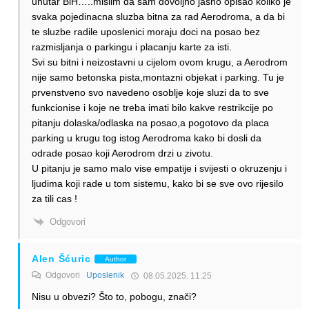
unutar BiH…..mislim da sam dovoljno jasno opisao koliko je
svaka pojedinacna sluzba bitna za rad Aerodroma, a da bi
te sluzbe radile uposlenici moraju doci na posao bez
razmisljanja o parkingu i placanju karte za isti.
Svi su bitni i neizostavni u cijelom ovom krugu, a Aerodrom
nije samo betonska pista,montazni objekat i parking. Tu je
prvenstveno svo navedeno osoblje koje sluzi da to sve
funkcionise i koje ne treba imati bilo kakve restrikcije po
pitanju dolaska/odlaska na posao,a pogotovo da placa
parking u krugu tog istog Aerodroma kako bi dosli da
odrade posao koji Aerodrom drzi u zivotu.
U pitanju je samo malo vise empatije i svijesti o okruzenju i
ljudima koji rade u tom sistemu, kako bi se sve ovo rijesilo
za tili cas !
Odgovori
Alen Šćuric
Author
Odgovori
Uposlenik
08.05.2025. 11:25
Nisu u obvezi? Što to, pobogu, znači?