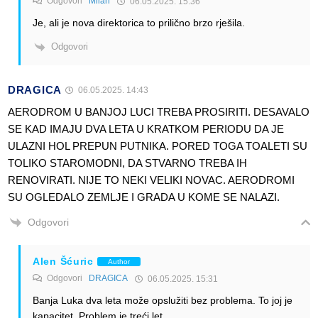
Odgovori
Milan
06.05.2025. 15:36
Je, ali je nova direktorica to prilično brzo rješila.
Odgovori
DRAGICA
06.05.2025. 14:43
AERODROM U BANJOJ LUCI TREBA PROSIRITI. DESAVALO
SE KAD IMAJU DVA LETA U KRATKOM PERIODU DA JE
ULAZNI HOL PREPUN PUTNIKA. PORED TOGA TOALETI SU
TOLIKO STAROMODNI, DA STVARNO TREBA IH
RENOVIRATI. NIJE TO NEKI VELIKI NOVAC. AERODROMI
SU OGLEDALO ZEMLJE I GRADA U KOME SE NALAZI.
Odgovori
Alen Šćuric
Author
Odgovori
DRAGICA
06.05.2025. 15:31
Banja Luka dva leta može opslužiti bez problema. To joj je
kapacitet. Problem je treći let.