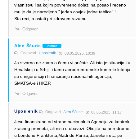
vlasnistvu i sa kojim povremeno dolazi na posao i receno
mu je da je naredjeno ” jedan covjek jedne tablice” !
Sta reci, a ostati pri zdravom razumu.
Odgovori
Alen Šćuric
Author
Odgovori
Uposlenik
08.05.2025. 10:39
Ja stvarno ne znam o čemu vi pričate. Ali ista je situacija i u
Hrvatskoj i u Srbiji, i tamo aerodromromske kontrole letenja
su u ingerenciji i financiranju nacionalnih agencija,
SMATSA-e i HKZP.
Odgovori
Uposlenik
Odgovori
Alen Šćuric
08.05.2025. 11:17
Jesu finansirane od strane nacionalnih Agencija za kontrolu
zracnog prometa, ali nisu u obavezi. Otidjite na aerodrome
u Londonu,Frankfurtu,Madridu,Parizu,Barseloni etc. pa