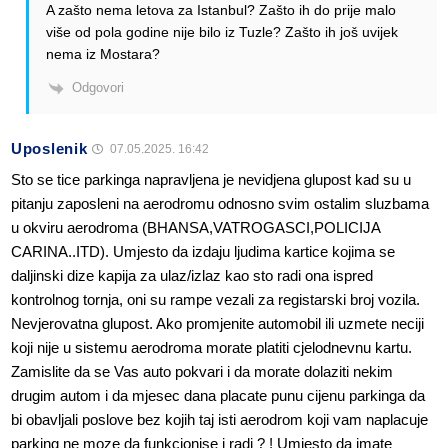
A zašto nema letova za Istanbul? Zašto ih do prije malo
više od pola godine nije bilo iz Tuzle? Zašto ih još uvijek
nema iz Mostara?
Odgovori
Uposlenik
07.05.2025. 16:42
Sto se tice parkinga napravljena je nevidjena glupost kad su u
pitanju zaposleni na aerodromu odnosno svim ostalim sluzbama
u okviru aerodroma (BHANSA,VATROGASCI,POLICIJA
CARINA..ITD). Umjesto da izdaju ljudima kartice kojima se
daljinski dize kapija za ulaz/izlaz kao sto radi ona ispred
kontrolnog tornja, oni su rampe vezali za registarski broj vozila.
Nevjerovatna glupost. Ako promjenite automobil ili uzmete neciji
koji nije u sistemu aerodroma morate platiti cjelodnevnu kartu.
Zamislite da se Vas auto pokvari i da morate dolaziti nekim
drugim autom i da mjesec dana placate punu cijenu parkinga da
bi obavljali poslove bez kojih taj isti aerodrom koji vam naplacuje
parking ne moze da funkcionise i radi ? ! Umjesto da imate