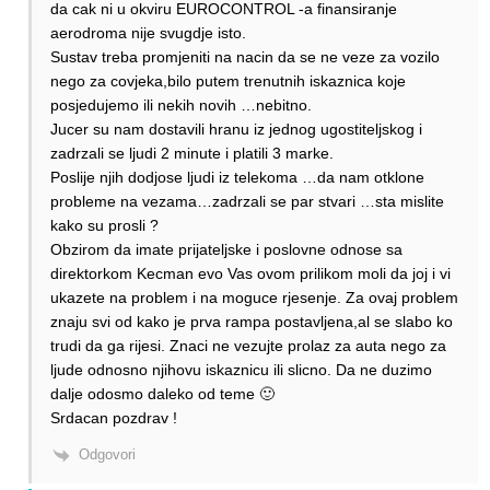
da cak ni u okviru EUROCONTROL -a finansiranje
aerodroma nije svugdje isto.
Sustav treba promjeniti na nacin da se ne veze za vozilo
nego za covjeka,bilo putem trenutnih iskaznica koje
posjedujemo ili nekih novih …nebitno.
Jucer su nam dostavili hranu iz jednog ugostiteljskog i
zadrzali se ljudi 2 minute i platili 3 marke.
Poslije njih dodjose ljudi iz telekoma …da nam otklone
probleme na vezama…zadrzali se par stvari …sta mislite
kako su prosli ?
Obzirom da imate prijateljske i poslovne odnose sa
direktorkom Kecman evo Vas ovom prilikom moli da joj i vi
ukazete na problem i na moguce rjesenje. Za ovaj problem
znaju svi od kako je prva rampa postavljena,al se slabo ko
trudi da ga rijesi. Znaci ne vezujte prolaz za auta nego za
ljude odnosno njihovu iskaznicu ili slicno. Da ne duzimo
dalje odosmo daleko od teme 🙂
Srdacan pozdrav !
Odgovori