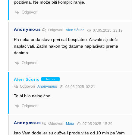
pozitivna. Ne može biti kompliciranije.
Odgovori
Anonymous
Odgovori
Alen Šćuric
07.05.2025. 23:19
Pa neka onda stave prvi sat besplatno. A svaki sljedeći
naplaćivati. Zatim nakon tog datuma naplaćivati prema
danima.
Odgovori
Alen Šćuric
Author
Odgovori
Anonymous
08.05.2025. 02:21
To bi bilo nelogično.
Odgovori
Anonymous
Odgovori
Maja
07.05.2025. 15:39
Isto Vam dođe jer su gužve i prođe više od 10 min pa Vam