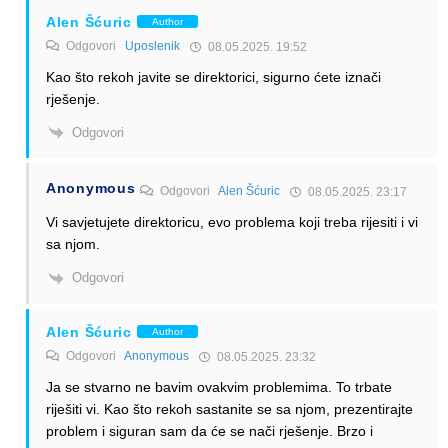
Alen Šćuric
Author
Odgovori
Uposlenik
08.05.2025. 19:52
Kao što rekoh javite se direktorici, sigurno ćete iznači
rješenje.
Odgovori
Anonymous
Odgovori
Alen Šćuric
08.05.2025. 23:17
Vi savjetujete direktoricu, evo problema koji treba rijesiti i vi
sa njom.
Odgovori
Alen Šćuric
Author
Odgovori
Anonymous
08.05.2025. 23:32
Ja se stvarno ne bavim ovakvim problemima. To trbate
riješiti vi. Kao što rekoh sastanite se sa njom, prezentirajte
problem i siguran sam da će se nači rješenje. Brzo i