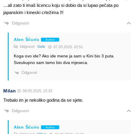
…ali zato ti imaš licencu koju si dobio da si lupao pečata po
japanskim i kineski crtežima !!!
Odgovori
Alen Šćuric
Author
Odgovori
Gete
07.05.2025. 02:51
Koga ovo ide? Ako ide mene ja sam u Kini bio 3 puta.
Sveukupno sam tamo bio dva mjeseca.
Odgovori
Milan
06.05.2025. 15:33
Trebalo im je nekoliko godina da se sjete.
Odgovori
Alen Šćuric
Author