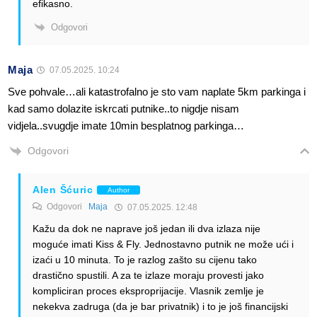
efikasno.
Odgovori
Maja
07.05.2025. 10:24
Sve pohvale…ali katastrofalno je sto vam naplate 5km parkinga i
kad samo dolazite iskrcati putnike..to nigdje nisam
vidjela..svugdje imate 10min besplatnog parkinga…
Odgovori
Alen Šćuric
Author
Odgovori
Maja
07.05.2025. 12:48
Kažu da dok ne naprave još jedan ili dva izlaza nije
moguće imati Kiss & Fly. Jednostavno putnik ne može ući i
izaći u 10 minuta. To je razlog zašto su cijenu tako
drastično spustili. A za te izlaze moraju provesti jako
kompliciran proces eksproprijacije. Vlasnik zemlje je
nekekva zadruga (da je bar privatnik) i to je još financijski