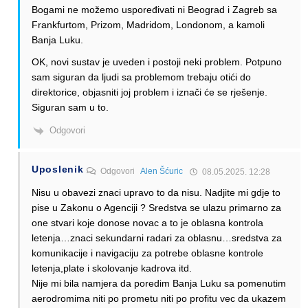
Bogami ne možemo uspoređivati ni Beograd i Zagreb sa
Frankfurtom, Prizom, Madridom, Londonom, a kamoli
Banja Luku.
OK, novi sustav je uveden i postoji neki problem. Potpuno
sam siguran da ljudi sa problemom trebaju otići do
direktorice, objasniti joj problem i iznači će se rješenje.
Siguran sam u to.
Odgovori
Uposlenik
Odgovori
Alen Šćuric
08.05.2025. 12:28
Nisu u obavezi znaci upravo to da nisu. Nadjite mi gdje to
pise u Zakonu o Agenciji ? Sredstva se ulazu primarno za
one stvari koje donose novac a to je oblasna kontrola
letenja…znaci sekundarni radari za oblasnu…sredstva za
komunikacije i navigaciju za potrebe oblasne kontrole
letenja,plate i skolovanje kadrova itd.
Nije mi bila namjera da poredim Banja Luku sa pomenutim
aerodromima niti po prometu niti po profitu vec da ukazem