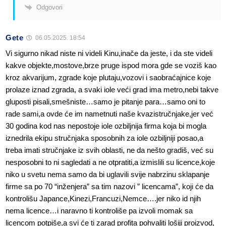
Odgovori
Gete
06.05.2025. 18:54
Vi sigurno nikad niste ni videli Kinu,inače da jeste, i da ste videli
kakve objekte,mostove,brze pruge ispod mora gde se voziš kao
kroz akvarijum, zgrade koje plutaju,vozovi i saobraćajnice koje
prolaze iznad zgrada, a svaki iole veći grad ima metro,nebi takve
gluposti pisali,smešniste…samo je pitanje para…samo oni to
rade sami,a ovde će im nametnuti naše kvazistručnjake,jer već
30 godina kod nas nepostoje iole ozbiljnija firma koja bi mogla
iznedrila ekipu stručnjaka sposobnih za iole ozbiljniji posao,a
treba imati stručnjake iz svih oblasti, ne da nešto gradiš, već su
nesposobni to ni sagledati a ne otpratiti,a izmislili su licence,koje
niko u svetu nema samo da bi uglavili svije nabrzinu sklapanje
firme sa po 70 “inženjera” sa tim nazovi ” licencama”, koji će da
kontrolišu Japance,Kinezi,Francuzi,Nemce….jer niko id njih
nema licence…i naravno ti kontroliše pa izvoli momak sa
licencom potpiše,a svi će ti zarad profita pohvaliti lošiji proizvod,