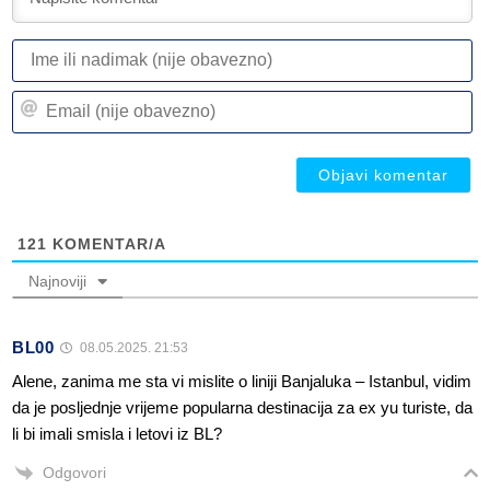
I
ili
n
Em
(n
(n
ob
ob
121
KOMENTAR/A
Najnoviji
BL00
08.05.2025. 21:53
Alene, zanima me sta vi mislite o liniji Banjaluka – Istanbul, vidim
da je posljednje vrijeme popularna destinacija za ex yu turiste, da
li bi imali smisla i letovi iz BL?
Odgovori