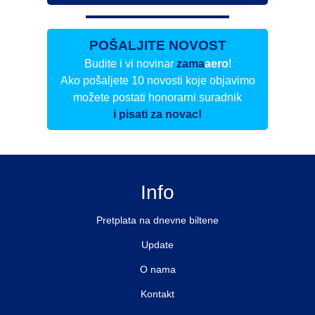
POŠALJITE NOVOST
Budite i vi novinar
zama
aero
!
Ako pošaljete 10 novosti koje objavimo
možete postati honorarni suradnik
i pisati za novac!
Info
Pretplata na dnevne biltene
Update
O nama
Kontakt