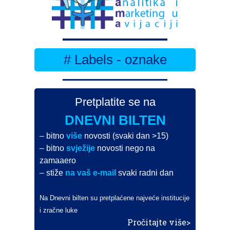
# Labels - oznake
Pretplatite se na
DNEVNI BILTEN
– bitno
više
novosti (svaki dan >15)
– bitno
svježije
novosti nego na
zamaaero
– stiže
na vaš e-mail
svaki radni dan
Na Dnevni bilten su pretplaćene najveće institucije
i zračne luke
Pročitajte više>