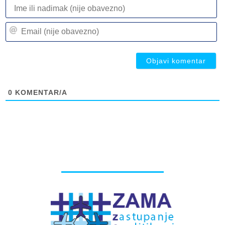
I
ili
n
Em
(n
(n
ob
ob
0
KOMENTAR/A