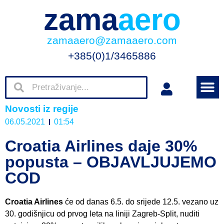
zama
aero
zamaaero@zamaaero.com
+385(0)1/3465886
Novosti iz regije
06.05.2021
01:54
Croatia Airlines daje 30%
popusta – OBJAVLJUJEMO
COD
Croatia Airlines
će od danas 6.5. do srijede 12.5. vezano uz
30. godišnjicu od prvog leta na liniji Zagreb-Split, nuditi