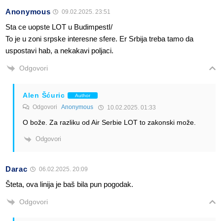
Anonymous
09.02.2025. 23:51
Sta ce uopste LOT u BudimpestI/
To je u zoni srpske interesne sfere. Er Srbija treba tamo da
uspostavi hab, a nekakavi poljaci.
Odgovori
Alen Šćuric
Author
Odgovori
Anonymous
10.02.2025. 01:33
O bože. Za razliku od Air Serbie LOT to zakonski može.
Odgovori
Darac
06.02.2025. 20:09
Šteta, ova linija je baš bila pun pogodak.
Odgovori