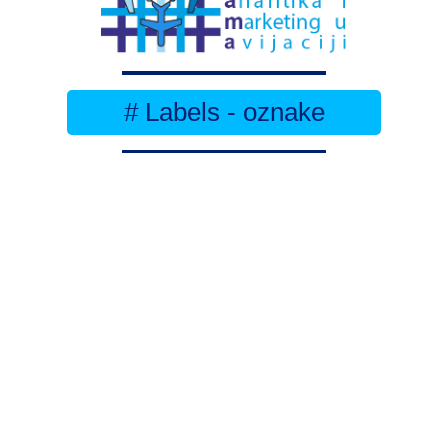
# Labels - oznake
Pretplatite se na
DNEVNI BILTEN
– bitno
više
novosti (svaki dan >15)
– bitno
svježije
novosti nego na
zamaaero
– stiže
na vaš e-mail
svaki radni dan
Na Dnevni bilten su pretplaćene najveće institucije
i zračne luke
Pročitajte više>