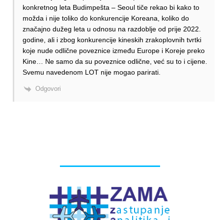
konkretnog leta Budimpešta – Seoul tiče rekao bi kako to
možda i nije toliko do konkurencije Koreana, koliko do
značajno dužeg leta u odnosu na razdoblje od prije 2022.
godine, ali i zbog konkurencije kineskih zrakoplovnih tvrtki
koje nude odlične poveznice između Europe i Koreje preko
Kine… Ne samo da su poveznice odlične, već su to i cijene.
Svemu navedenom LOT nije mogao parirati.
Odgovori