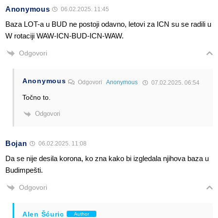
Anonymous
06.02.2025. 11:45
Baza LOT-a u BUD ne postoji odavno, letovi za ICN su se radili u
W rotaciji WAW-ICN-BUD-ICN-WAW.
Odgovori
Anonymous
Odgovori
Anonymous
07.02.2025. 06:54
Točno to.
Odgovori
Bojan
06.02.2025. 11:08
Da se nije desila korona, ko zna kako bi izgledala njihova baza u
Budimpešti.
Odgovori
Alen Šćuric
Author