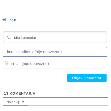
Login
I
ili
n
Em
(n
(n
ob
ob
13
KOMENTAR/A
Najnoviji