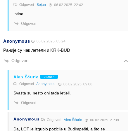
Odgovori
Bojan
06.02.2025. 22:42
Istina
Odgovori
Anonymous
06.02.2025. 05:24
Раније су чак летели и KRK-BUD
Odgovori
Alen Šćuric
Author
Odgovori
Anonymous
06.02.2025. 09:08
Svašta su nešto oni tada letjeli.
Odgovori
Anonymous
Odgovori
Alen Šćuric
06.02.2025. 21:39
Da, LOT je izgubio pozicije u Budimpešti, a što se