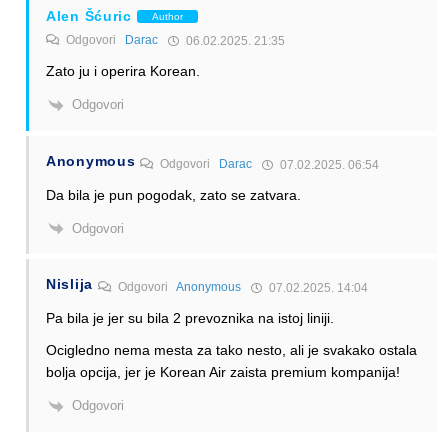
Alen Šćuric
Author
Odgovori
Darac
06.02.2025. 21:35
Zato ju i operira Korean.
Odgovori
Anonymous
Odgovori
Darac
07.02.2025. 06:54
Da bila je pun pogodak, zato se zatvara.
Odgovori
Nislija
Odgovori
Anonymous
07.02.2025. 14:04
Pa bila je jer su bila 2 prevoznika na istoj liniji.
Ocigledno nema mesta za tako nesto, ali je svakako ostala
bolja opcija, jer je Korean Air zaista premium kompanija!
Odgovori