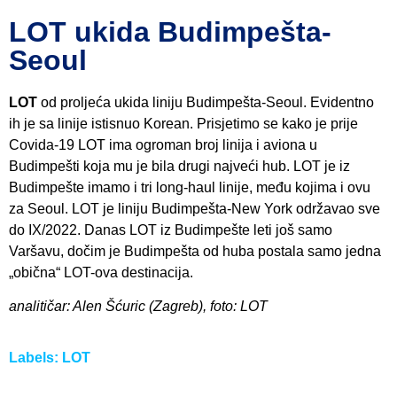
LOT ukida Budimpešta-
Seoul
LOT
od proljeća ukida liniju Budimpešta-Seoul. Evidentno
ih je sa linije istisnuo Korean. Prisjetimo se kako je prije
Covida-19 LOT ima ogroman broj linija i aviona u
Budimpešti koja mu je bila drugi najveći hub. LOT je iz
Budimpešte imamo i tri long-haul linije, među kojima i ovu
za Seoul. LOT je liniju Budimpešta-New York održavao sve
do IX/2022. Danas LOT iz Budimpešte leti još samo
Varšavu, dočim je Budimpešta od huba postala samo jedna
„obična“ LOT-ova destinacija.
analitičar: Alen Šćuric (Zagreb), foto: LOT
Labels:
LOT