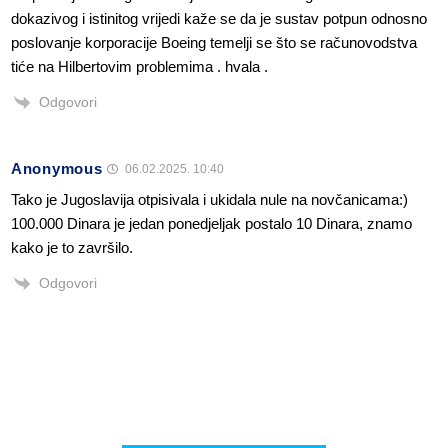
dokazivog i istinitog vrijedi kaže se da je sustav potpun odnosno
poslovanje korporacije Boeing temelji se što se računovodstva
tiće na Hilbertovim problemima . hvala .
Odgovori
Anonymous
06.02.2025. 10:40
Tako je Jugoslavija otpisivala i ukidala nule na novčanicama:)
100.000 Dinara je jedan ponedjeljak postalo 10 Dinara, znamo
kako je to završilo.
Odgovori