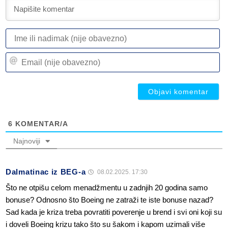
I
ili
n
Em
(n
(n
ob
ob
6
KOMENTAR/A
Najnoviji
Dalmatinac iz BEG-a
08.02.2025. 17:30
Što ne otpišu celom menadžmentu u zadnjih 20 godina samo
bonuse? Odnosno što Boeing ne zatraži te iste bonuse nazad?
Sad kada je kriza treba povratiti poverenje u brend i svi oni koji su
i doveli Boeing krizu tako što su šakom i kapom uzimali više