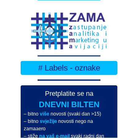
# Labels - oznake
Pretplatite se na
DNEVNI BILTEN
– bitno
više
novosti (svaki dan >15)
– bitno
svježije
novosti nego na
zamaaero
– stiže
na vaš e-mail
svaki radni dan