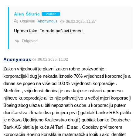
Alen Šćuric
Author
Odgovori
Anonymous
06.02.2025. 21:37
Upravo tako. To rade baš svi treneri.
Odgovori
Anonymous
06.02.2025. 11:02
Zakon vrijednosti je glavni zakon robne proizvodnje ,
korporacijski dug je nekada iznosio 70% vrijednosti korporacije a
danas se popeo na više od 100 % vrijednosti korporacije .
Međutim , vrijednost dionica je ona koja se ostvari u procesu
njihove kupoprodaje ali to nije prihvatljivo u večoj mjeri korporaciji
Boeing zbog ulaza u biti nepoznatih osoba u korporaciju putem
dioničarstva . Imate dva primjera prvi ) gubitak banke RBS platila
je država Ujedinjeno Kraljevstvo drugi ) gubitak banke Deutsche
Bank AG platila je kuća Al Tani . E sad , Godelov prvi teorem
korporacija Boeing koristila je matematičku logiku ako identitet