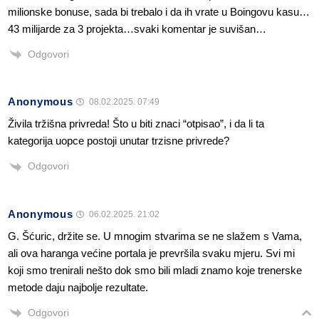
milionske bonuse, sada bi trebalo i da ih vrate u Boingovu kasu…
43 milijarde za 3 projekta…svaki komentar je suvišan…
Odgovori
Anonymous
08.02.2025. 07:49
Živila tržišna privreda! Što u biti znaci “otpisao”, i da li ta
kategorija uopce postoji unutar trzisne privrede?
Odgovori
Anonymous
06.02.2025. 21:02
G. Šćuric, držite se. U mnogim stvarima se ne slažem s Vama,
ali ova haranga većine portala je prevršila svaku mjeru. Svi mi
koji smo trenirali nešto dok smo bili mladi znamo koje trenerske
metode daju najbolje rezultate.
Odgovori