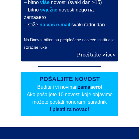
– bitno
više
novosti (svaki dan >15)
– bitno
svježije
novosti nego na
zamaaero
– stiže
na vaš e-mail
svaki radni dan
Na Dnevni bilten su pretplaćene najveće institucije
i zračne luke
Pročitajte više>
POŠALJITE NOVOST
Budite i vi novinar
zama
aero
!
Ako pošaljete 10 novosti koje objavimo
možete postati honorarni suradnik
i pisati za novac!