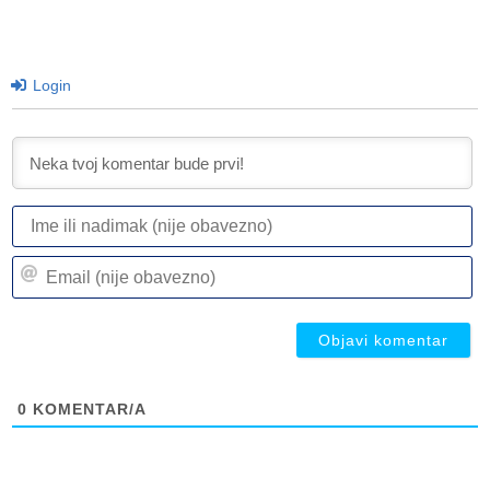
Login
I
ili
n
Em
(n
(n
ob
ob
0
KOMENTAR/A