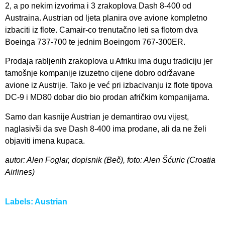
2, a po nekim izvorima i 3 zrakoplova Dash 8-400 od
Austraina. Austrian od ljeta planira ove avione kompletno
izbaciti iz flote. Camair-co trenutačno leti sa flotom dva
Boeinga 737-700 te jednim Boeingom 767-300ER.
Prodaja rabljenih zrakoplova u Afriku ima dugu tradiciju jer
tamošnje kompanije izuzetno cijene dobro održavane
avione iz Austrije. Tako je već pri izbacivanju iz flote tipova
DC-9 i MD80 dobar dio bio prodan afričkim kompanijama.
Samo dan kasnije Austrian je demantirao ovu vijest,
naglasivši da sve Dash 8-400 ima prodane, ali da ne želi
objaviti imena kupaca.
autor: Alen Foglar, dopisnik (Beč), foto: Alen Šćuric (Croatia
Airlines)
Labels:
Austrian