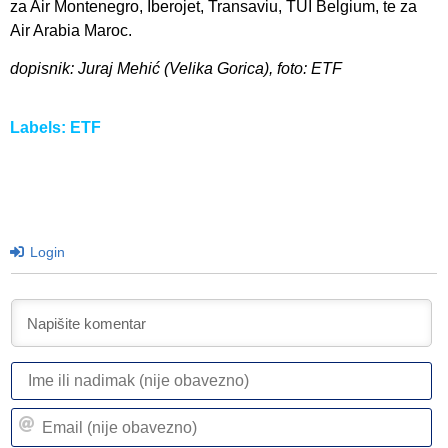
za Air Montenegro, Iberojet, Transaviu, TUI Belgium, te za
Air Arabia Maroc.
dopisnik: Juraj Mehić (Velika Gorica), foto: ETF
Labels:
ETF
Login
I
ili
n
Em
(n
(n
ob