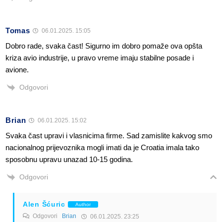
Tomas
06.01.2025. 15:05
Dobro rade, svaka čast! Sigurno im dobro pomaže ova opšta
kriza avio industrije, u pravo vreme imaju stabilne posade i
avione.
Odgovori
Brian
06.01.2025. 15:02
Svaka čast upravi i vlasnicima firme. Sad zamislite kakvog smo
nacionalnog prijevoznika mogli imati da je Croatia imala tako
sposobnu upravu unazad 10-15 godina.
Odgovori
Alen Šćuric
Author
Odgovori
Brian
06.01.2025. 23:25