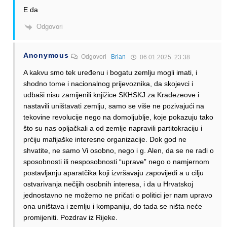
E da
Odgovori
Anonymous
Odgovori
Brian
06.01.2025. 23:38
A kakvu smo tek uređenu i bogatu zemlju mogli imati, i
shodno tome i nacionalnog prijevoznika, da skojevci i
udbaši nisu zamijenili knjižice SKHSKJ za Kradezeove i
nastavili uništavati zemlju, samo se više ne pozivajući na
tekovine revolucije nego na domoljublje, koje pokazuju tako
što su nas opljačkali a od zemlje napravili partitokraciju i
prćiju mafijaške interesne organizacije. Dok god ne
shvatite, ne samo Vi osobno, nego i g. Alen, da se ne radi o
sposobnosti ili nesposobnosti “uprave” nego o namjernom
postavljanju aparatčika koji izvršavaju zapovijedi a u cilju
ostvarivanja nečijih osobnih interesa, i da u Hrvatskoj
jednostavno ne možemo ne pričati o politici jer nam upravo
ona uništava i zemlju i kompaniju, do tada se ništa neće
promijeniti. Pozdrav iz Rijeke.