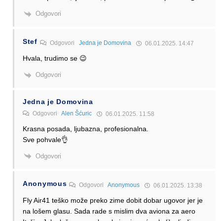
Odgovori
Stef
Odgovori
Jedna je Domovina
06.01.2025. 14:47
Hvala, trudimo se 😉
Odgovori
Jedna je Domovina
Odgovori
Alen Šćuric
06.01.2025. 11:58
Krasna posada, ljubazna, profesionalna.
Sve pohvale👌
Odgovori
Anonymous
Odgovori
Anonymous
06.01.2025. 13:38
Fly Air41 teško može preko zime dobit dobar ugovor jer je
na lošem glasu. Sada rade s mislim dva aviona za aero