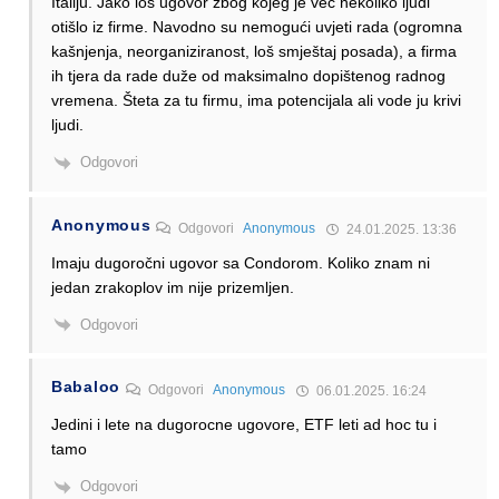
Italiju. Jako loš ugovor zbog kojeg je već nekoliko ljudi
otišlo iz firme. Navodno su nemogući uvjeti rada (ogromna
kašnjenja, neorganiziranost, loš smještaj posada), a firma
ih tjera da rade duže od maksimalno dopištenog radnog
vremena. Šteta za tu firmu, ima potencijala ali vode ju krivi
ljudi.
Odgovori
Anonymous
Odgovori
Anonymous
24.01.2025. 13:36
Imaju dugoročni ugovor sa Condorom. Koliko znam ni
jedan zrakoplov im nije prizemljen.
Odgovori
Babaloo
Odgovori
Anonymous
06.01.2025. 16:24
Jedini i lete na dugorocne ugovore, ETF leti ad hoc tu i
tamo
Odgovori