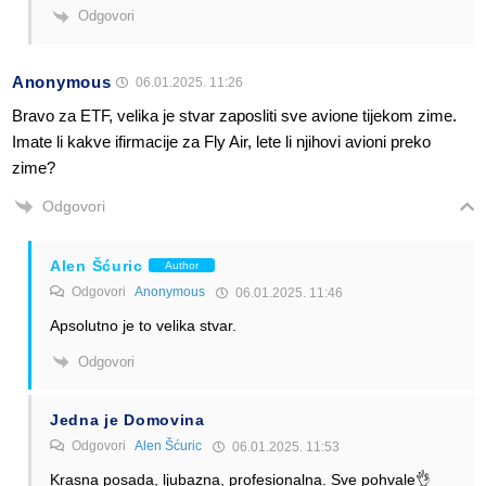
Odgovori
Anonymous
06.01.2025. 11:26
Bravo za ETF, velika je stvar zaposliti sve avione tijekom zime.
Imate li kakve ifirmacije za Fly Air, lete li njihovi avioni preko
zime?
Odgovori
Alen Šćuric
Author
Odgovori
Anonymous
06.01.2025. 11:46
Apsolutno je to velika stvar.
Odgovori
Jedna je Domovina
Odgovori
Alen Šćuric
06.01.2025. 11:53
Krasna posada, ljubazna, profesionalna. Sve pohvale👌