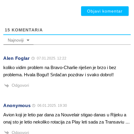
ob
15
KOMENTAR/A
Najnoviji
Alen Foglar
07.01.2025. 12:22
koliko vidim problem na Bravo-Charlie riješen je brzo i bez
problema. Hvala Bogu!! Srdačan pozdrav i svako dobro!!
Odgovori
Anonymous
06.01.2025. 19:30
Avion koji je letio par dana za Nouvelair stigao danas u Rijeku a
onaj sto je letio nekoliko rotacija za Play leti sada za Transaviu …
Odgovori