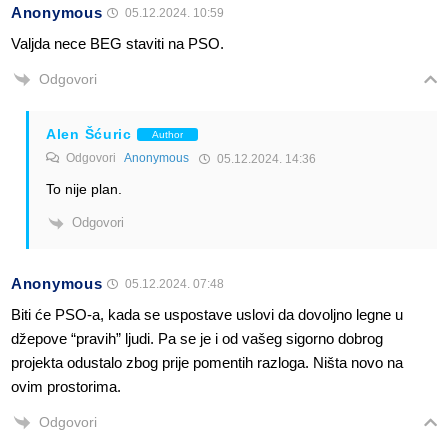
Anonymous
05.12.2024. 10:59
Valjda nece BEG staviti na PSO.
Odgovori
Alen Šćuric
Author
Odgovori
Anonymous
05.12.2024. 14:36
To nije plan.
Odgovori
Anonymous
05.12.2024. 07:48
Biti će PSO-a, kada se uspostave uslovi da dovoljno legne u
džepove “pravih” ljudi. Pa se je i od vašeg sigorno dobrog
projekta odustalo zbog prije pomentih razloga. Ništa novo na
ovim prostorima.
Odgovori