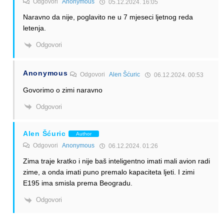
Odgovori
Anonymous
05.12.2024. 16:05
Naravno da nije, poglavito ne u 7 mjeseci ljetnog reda
letenja.
Odgovori
Anonymous
Odgovori
Alen Šćuric
06.12.2024. 00:53
Govorimo o zimi naravno
Odgovori
Alen Šćuric
Author
Odgovori
Anonymous
06.12.2024. 01:26
Zima traje kratko i nije baš inteligentno imati mali avion radi
zime, a onda imati puno premalo kapaciteta ljeti. I zimi
E195 ima smisla prema Beogradu.
Odgovori