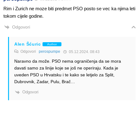
Rim i Zurich ne moze biti predmet PSO posto se vec ka njima leti
tokom cijele godine.
Odgovori
Alen Šćuric
Author
Odgovori
perospumpe
05.12.2024. 08:43
Naravno da može. PSO nema ograničenja da se mora
davati samo za linije koje se još ne operiraju. Kada je
uveden PSO u Hrvatsku i te kako se letjelo za Split,
Dubrovnik, Zadar, Pulu, Brač…
Odgovori