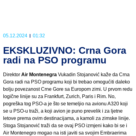
05.12.2024
01:32
EKSKLUZIVNO: Crna Gora
radi na PSO programu
Direktor
Air Montenegra
Vukadin Stojanović kaže da Crna
Gora radi na PSO programu koji bi trebao omogućiti daleko
bolju povezanost Crne Gore sa Europom zimi. U prvom redu
logične linije su za Frankfurt, Zurich, Paris i Rim. No,
pogreška tog PSO-a je što se temeljio na avionu A320 koji
se u PSO-u traži, a koji avion je puno prevelik i za ljetne
letove prema ovim destinacijama, a kamoli za zimske linije.
Stoga Stojanović traži da se ovaj PSO izmjeni kako bi se i
Air Montenegro mogao na isti javiti sa svojim Embraerima