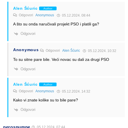
Alen Šćuric
Author
Odgovori
Anonymous
05.12.2024. 08:44
A što su onda naručivali projekt PSO i platili ga?
Odgovori
Anonymous
Odgovori
Alen Šćuric
05.12.2024. 10:32
To su sitne pare bile. Veći novac su dali za drugi PSO
Odgovori
Alen Šćuric
Author
Odgovori
Anonymous
05.12.2024. 14:32
Kako vi znate kolike su to bile pare?
Odgovori
perospumpe
05.12.2024. 07:44