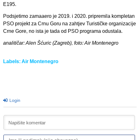
E195.
Podsjetimo zamaaero je 2019. i 2020. pripremila kompletan
PSO projekt za Crnu Goru na zahtjev Turističke organizacije
Crne Gore, no ista je tada od PSO programa odustala.
analitičar: Alen Šćuric (Zagreb), foto: Air Montenegro
Labels:
Air Montenegro
Login
I