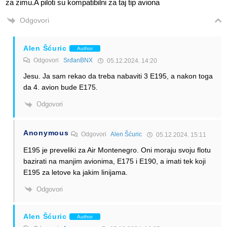
za zimu.A piloti su kompatibilni za taj tip aviona
Odgovori
Alen Šćuric
Author
Odgovori
SrđanBNX
05.12.2024. 14:20
Jesu. Ja sam rekao da treba nabaviti 3 E195, a nakon toga
da 4. avion bude E175.
Odgovori
Anonymous
Odgovori
Alen Šćuric
05.12.2024. 15:11
E195 je preveliki za Air Montenegro. Oni moraju svoju flotu
bazirati na manjim avionima, E175 i E190, a imati tek koji
E195 za letove ka jakim linijama.
Odgovori
Alen Šćuric
Author