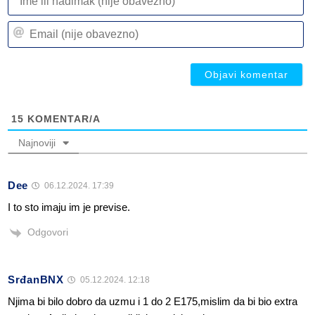
ili
n
Em
(n
(n
ob
ob
15
KOMENTAR/A
Najnoviji
Dee
06.12.2024. 17:39
I to sto imaju im je previse.
Odgovori
SrđanBNX
05.12.2024. 12:18
Njima bi bilo dobro da uzmu i 1 do 2 E175,mislim da bi bio extra