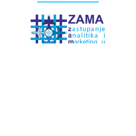
# Labels - oznake
Pretplatite se na
DNEVNI BILTEN
– bitno
više
novosti (svaki dan >15)
– bitno
svježije
novosti nego na
zamaaero