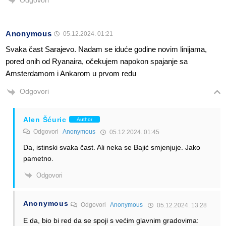
Odgovori
Anonymous
05.12.2024. 01:21
Svaka čast Sarajevo. Nadam se iduće godine novim linijama,
pored onih od Ryanaira, očekujem napokon spajanje sa
Amsterdamom i Ankarom u prvom redu
Odgovori
Alen Šćuric
Author
Odgovori
Anonymous
05.12.2024. 01:45
Da, istinski svaka čast. Ali neka se Bajić smjenjuje. Jako
pametno.
Odgovori
Anonymous
Odgovori
Anonymous
05.12.2024. 13:28
E da, bio bi red da se spoji s većim glavnim gradovima: