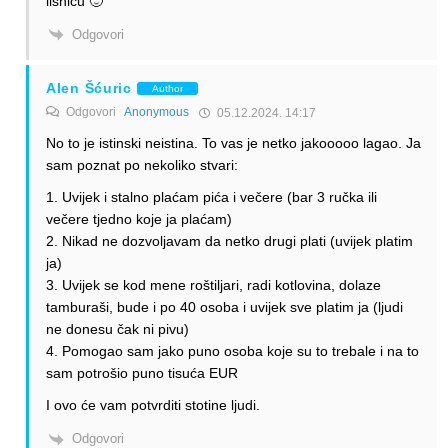
lisnicu 🙂
Odgovori
Alen Šćuric
Author
Odgovori
Anonymous
05.12.2024. 14:17
No to je istinski neistina. To vas je netko jakooooo lagao. Ja
sam poznat po nekoliko stvari:
1. Uvijek i stalno plaćam pića i večere (bar 3 ručka ili
večere tjedno koje ja plaćam)
2. Nikad ne dozvoljavam da netko drugi plati (uvijek platim
ja)
3. Uvijek se kod mene roštiljari, radi kotlovina, dolaze
tamburaši, bude i po 40 osoba i uvijek sve platim ja (ljudi
ne donesu čak ni pivu)
4. Pomogao sam jako puno osoba koje su to trebale i na to
sam potrošio puno tisuća EUR
I ovo će vam potvrditi stotine ljudi.
Odgovori