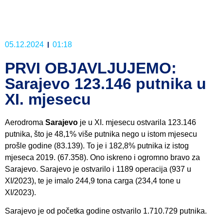
05.12.2024
01:18
PRVI OBJAVLJUJEMO:
Sarajevo 123.146 putnika u
XI. mjesecu
Aerodroma
Sarajevo
je u XI. mjesecu ostvarila 123.146
putnika, što je 48,1% više putnika nego u istom mjesecu
prošle godine (83.139). To je i 182,8% putnika iz istog
mjeseca 2019. (67.358). Ono iskreno i ogromno bravo za
Sarajevo. Sarajevo je ostvarilo i 1189 operacija (937 u
XI/2023), te je imalo 244,9 tona carga (234,4 tone u
XI/2023).
Sarajevo je od početka godine ostvarilo 1.710.729 putnika.