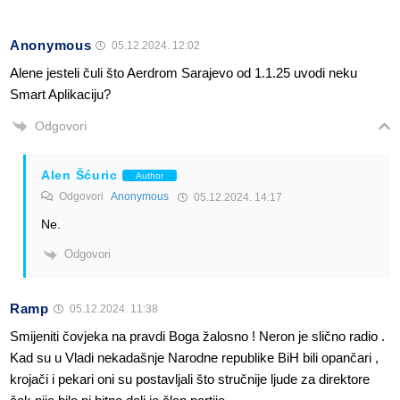
Anonymous
05.12.2024. 12:02
Alene jesteli čuli što Aerdrom Sarajevo od 1.1.25 uvodi neku
Smart Aplikaciju?
Odgovori
Alen Šćuric
Author
Odgovori
Anonymous
05.12.2024. 14:17
Ne.
Odgovori
Ramp
05.12.2024. 11:38
Smijeniti čovjeka na pravdi Boga žalosno ! Neron je slično radio .
Kad su u Vladi nekadašnje Narodne republike BiH bili opančari ,
krojači i pekari oni su postavljali što stručnije ljude za direktore