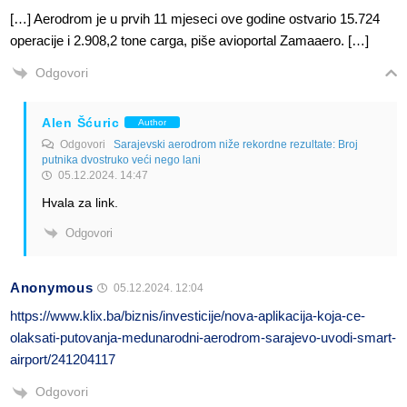
[…] Aerodrom je u prvih 11 mjeseci ove godine ostvario 15.724
operacije i 2.908,2 tone carga, piše avioportal Zamaaero. […]
Odgovori
Alen Šćuric
Author
Odgovori
Sarajevski aerodrom niže rekordne rezultate: Broj
putnika dvostruko veći nego lani
05.12.2024. 14:47
Hvala za link.
Odgovori
Anonymous
05.12.2024. 12:04
https://www.klix.ba/biznis/investicije/nova-aplikacija-koja-ce-
olaksati-putovanja-medunarodni-aerodrom-sarajevo-uvodi-smart-
airport/241204117
Odgovori