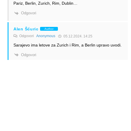
Pariz, Berlin, Zurich, Rim, Dublin…
Odgovori
Alen Šćuric
Author
Odgovori
Anonymous
05.12.2024. 14:25
Sarajevo ima letove za Zurich i Rim, a Berlin upravo uvodi.
Odgovori
Anonymous
Odgovori
Anonymous
05.12.2024. 16:28
Niste bas dobro informirani. Bolje onda da zlurado ne
komentarisete.
Odgovori