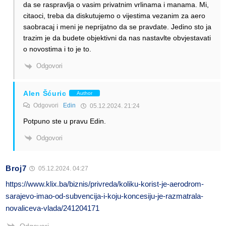
da se raspravlja o vasim privatnim vrlinama i manama. Mi,
citaoci, treba da diskutujemo o vijestima vezanim za aero
saobracaj i meni je neprijatno da se pravdate. Jedino sto ja
trazim je da budete objektivni da nas nastavlte obvjestavati
o novostima i to je to.
Odgovori
Alen Šćuric
Author
Odgovori
Edin
05.12.2024. 21:24
Potpuno ste u pravu Edin.
Odgovori
Broj7
05.12.2024. 04:27
https://www.klix.ba/biznis/privreda/koliku-korist-je-aerodrom-
sarajevo-imao-od-subvencija-i-koju-koncesiju-je-razmatrala-
novaliceva-vlada/241204171