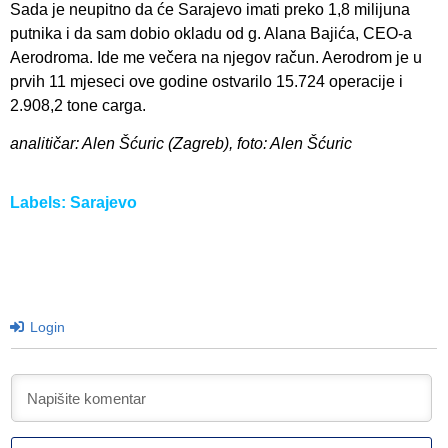
Sada je neupitno da će Sarajevo imati preko 1,8 milijuna
putnika i da sam dobio okladu od g. Alana Bajića, CEO-a
Aerodroma. Ide me večera na njegov račun. Aerodrom je u
prvih 11 mjeseci ove godine ostvarilo 15.724 operacije i
2.908,2 tone carga.
analitičar: Alen Šćuric (Zagreb), foto: Alen Šćuric
Labels:
Sarajevo
Login
I