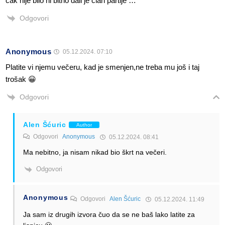
čak nije bilo ni bitno dali je član partije …
Odgovori
Anonymous
05.12.2024. 07:10
Platite vi njemu večeru, kad je smenjen,ne treba mu još i taj
trošak 😀
Odgovori
Alen Šćuric
Author
Odgovori
Anonymous
05.12.2024. 08:41
Ma nebitno, ja nisam nikad bio škrt na večeri.
Odgovori
Anonymous
Odgovori
Alen Šćuric
05.12.2024. 11:49
Ja sam iz drugih izvora čuo da se ne baš lako latite za