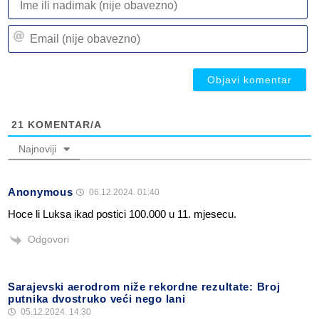
ili
n
Em
(n
(n
ob
ob
21
KOMENTAR/A
Najnoviji
Anonymous
06.12.2024. 01:40
Hoce li Luksa ikad postici 100.000 u 11. mjesecu.
Odgovori
Sarajevski aerodrom niže rekordne rezultate: Broj
putnika dvostruko veći nego lani
05.12.2024. 14:30