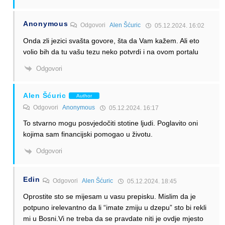
Anonymous
Odgovori
Alen Šćuric
05.12.2024. 16:02
Onda zli jezici svašta govore, šta da Vam kažem. Ali eto
volio bih da tu vašu tezu neko potvrdi i na ovom portalu
Odgovori
Alen Šćuric
Author
Odgovori
Anonymous
05.12.2024. 16:17
To stvarno mogu posvjedočiti stotine ljudi. Poglavito oni
kojima sam financijski pomogao u životu.
Odgovori
Edin
Odgovori
Alen Šćuric
05.12.2024. 18:45
Oprostite sto se mijesam u vasu prepisku. Mislim da je
potpuno irelevantno da li “imate zmiju u dzepu” sto bi rekli
mi u Bosni.Vi ne treba da se pravdate niti je ovdje mjesto