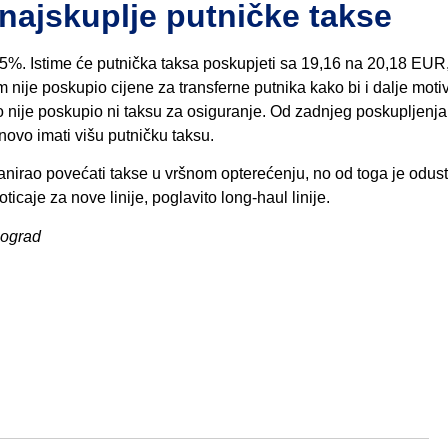
najskuplje putničke takse
 5%. Istime će putnička taksa poskupjeti sa 19,16 na 20,18 EUR
ije poskupio cijene za transferne putnika kako bi i dalje moti
ko nije poskupio ni taksu za osiguranje. Od zadnjeg poskupljenj
ovo imati višu putničku taksu.
anirao povećati takse u vršnom opterećenju, no od toga je odus
icaje za nove linije, poglavito long-haul linije.
eograd