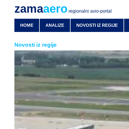
zama
aero
regionalni avio-portal
HOME
ANALIZE
NOVOSTI IZ REGIJE
Novosti iz regije