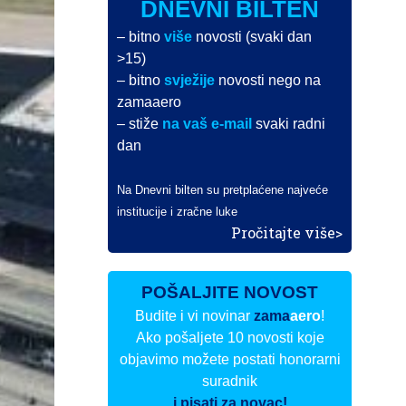
DNEVNI BILTEN
– bitno
više
novosti (svaki dan
>15)
– bitno
svježije
novosti nego na
zamaaero
– stiže
na vaš e-mail
svaki radni
dan
Na Dnevni bilten su pretplaćene najveće
institucije i zračne luke
Pročitajte više>
POŠALJITE NOVOST
Budite i vi novinar
zama
aero
!
Ako pošaljete 10 novosti koje
objavimo možete postati honorarni
suradnik
i pisati za novac!