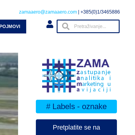
zamaaero@zamaaero.com
| +385(0)1/3465886
 POJMOVI
# Labels - oznake
Pretplatite se na