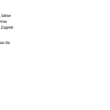
, takse
virao
a Zagreb
tao da