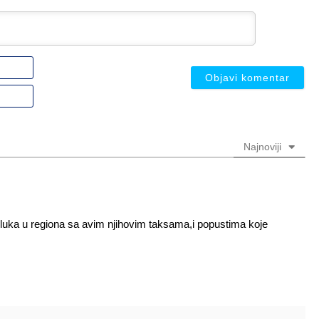
Ime
ili
nadimak
Email
(nije
(nije
obavezno)
obavezno)
Najnoviji
ih luka u regiona sa avim njihovim taksama,i popustima koje