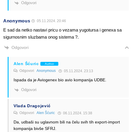
Odgovori
Anonymous
05.11.2024. 20:46
E sad da netko nastavi pricu o vezama yugotursa i genexa sa
sigurnosnim sluzbama onog sistema ?.
Odgovori
Alen Šćuric
Author
Odgovori
Anonymous
05.11.2024. 23:13
Ispada da je Aviogenex bio avio kompanija UDBE.
Odgovori
Vlada Dragojević
Odgovori
Alen Šćuric
06.11.2024. 15:38
Da, udbaši su uglavnom bili na čelu svih tih export-import
kompanija bivše SFRJ.