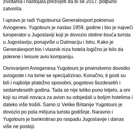
životarila i nastojala preživjeti da bi se 2017. potpuno
zatvorila.
I upravo je radi Yugotoursa Generalexport pokrenuo
Aviogenex. Yugotours je nastao 1959. godine i bio je najveći
turoperator u Jugoslaviji koji je dovozio stotine tisuća turista
u Jugoslaviju, ponajviše u Dalmaciju i Istru. Kako je
Generalexport bio i vlasnik niza hotela logično je bilo da
pokrene i leisure avio kompaniju.
Osnivanjem Aviogenexa Yugotours je prvenstveno dovodio
aviogoste i na tome se specijalizirao. Konačno, ti gosti su
bili i najbolje platežno sposobni, pogotovo šezdesetih i
sedamdesetih godina. Tada se nije toliko puno letjelo, a oni
koji su imali novaca za avion su odsjedali u boljim hotelima i
daleko više trošili. Samo iz Velike Britanije Yugotours je
dovozio po pola milijuna turista godišnje. Naravno i
Yugotours je bankrotirao po raspadu Jugoslavije i danas
više ne postoji.