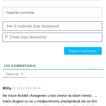
I
ili
n
Em
(n
(n
ob
ob
133
KOMENTAR/A
Najnoviji
Willy
08.11.2024. 00:18
Ne moze Aviolet i Aviogenex u isto vreme na istom mestu ….
Inače drugovi su se u medjuvremenu preorjentisali sto se tiče