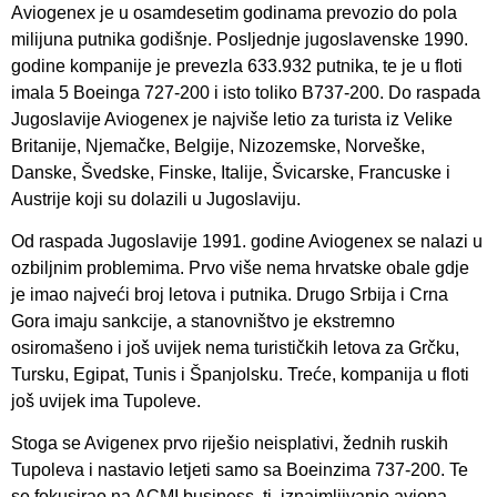
Aviogenex je u osamdesetim godinama prevozio do pola
milijuna putnika godišnje. Posljednje jugoslavenske 1990.
godine kompanije je prevezla 633.932 putnika, te je u floti
imala 5 Boeinga 727-200 i isto toliko B737-200. Do raspada
Jugoslavije Aviogenex je najviše letio za turista iz Velike
Britanije, Njemačke, Belgije, Nizozemske, Norveške,
Danske, Švedske, Finske, Italije, Švicarske, Francuske i
Austrije koji su dolazili u Jugoslaviju.
Od raspada Jugoslavije 1991. godine Aviogenex se nalazi u
ozbiljnim problemima. Prvo više nema hrvatske obale gdje
je imao najveći broj letova i putnika. Drugo Srbija i Crna
Gora imaju sankcije, a stanovništvo je ekstremno
osiromašeno i još uvijek nema turističkih letova za Grčku,
Tursku, Egipat, Tunis i Španjolsku. Treće, kompanija u floti
još uvijek ima Tupoleve.
Stoga se Avigenex prvo riješio neisplativi, žednih ruskih
Tupoleva i nastavio letjeti samo sa Boeinzima 737-200. Te
se fokusirao na ACMI business, tj. iznajmljivanje aviona,