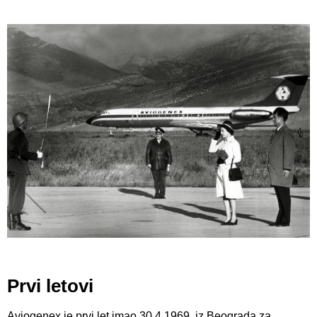
Prvi letovi
Aviogenex je prvi let imao 30.4.1969. iz Beograda za