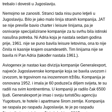
trebalo i dovesti u Jugoslaviju.
Nemojmo se zanositi. Stranci tada nisu puno letjeli u
Jugoslaviju. Bilo je jako malo linija stranih kompanija. JAT
se nije previše bavio charter i leisure linijama, pa je
osnivanje specijalizirane kompanije za tu svrhu bila istinski
nasušna potreba. Ni Adria koja je nastala sedam godina
prije, 1961. nije se puno bavila leisure letovima, ona to nije
činila ni kasnije krajem osamdesetih. Tim linijama nije se
bavila ni Pan Adria (također nastala 1961.).
Aviogenex je nastao kao divizija kompanije Generalexport,
najveće Jugoslavenske kompanije koja se bavila uvozom i
izvozom, te trgovinom na inozemnom tržištu. Kompanija je
osnovana 1952. i imala je 60 poduzeća diljem svijeta, te su
radili na svim kontinentima. U kompaniji je radilo čak 6500
ljudi. Generalexport je imao i svoju turističku agenciju
Yugotours, te hotele i apartmane širom zemlje. Kompanija
se raspala po raspadu Jugoslavije, te je po raspadu