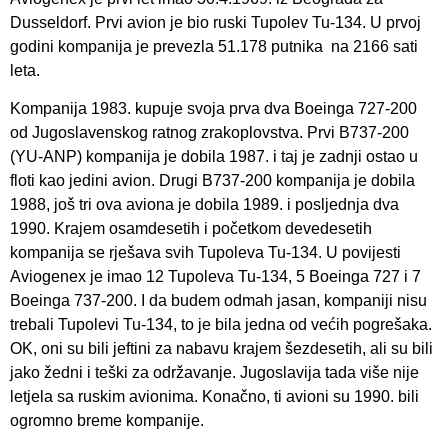
Dusseldorf. Prvi avion je bio ruski Tupolev Tu-134. U prvoj
godini kompanija je prevezla 51.178 putnika na 2166 sati
leta.
Kompanija 1983. kupuje svoja prva dva Boeinga 727-200
od Jugoslavenskog ratnog zrakoplovstva. Prvi B737-200
(YU-ANP) kompanija je dobila 1987. i taj je zadnji ostao u
floti kao jedini avion. Drugi B737-200 kompanija je dobila
1988, još tri ova aviona je dobila 1989. i posljednja dva
1990. Krajem osamdesetih i početkom devedesetih
kompanija se rješava svih Tupoleva Tu-134. U povijesti
Aviogenex je imao 12 Tupoleva Tu-134, 5 Boeinga 727 i 7
Boeinga 737-200. I da budem odmah jasan, kompaniji nisu
trebali Tupolevi Tu-134, to je bila jedna od većih pogrešaka.
OK, oni su bili jeftini za nabavu krajem šezdesetih, ali su bili
jako žedni i teški za održavanje. Jugoslavija tada više nije
letjela sa ruskim avionima. Konačno, ti avioni su 1990. bili
ogromno breme kompanije.