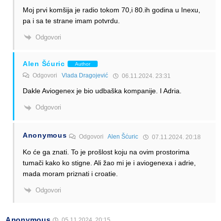
Moj prvi komšija je radio tokom 70,i 80.ih godina u Inexu,
pa i sa te strane imam potvrdu.
Odgovori
Alen Šćuric
Author
Odgovori
Vlada Dragojević
06.11.2024. 23:31
Dakle Aviogenex je bio udbaška kompanije. I Adria.
Odgovori
Anonymous
Odgovori
Alen Šćuric
07.11.2024. 20:18
Ko će ga znati. To je prošlost koju na ovim prostorima
tumači kako ko stigne. Ali žao mi je i aviogenexa i adrie,
mada moram priznati i croatie.
Odgovori
Anonymous
05.11.2024. 20:15