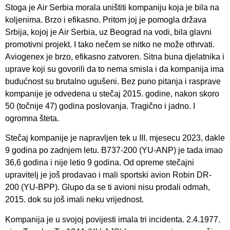
Stoga je Air Serbia morala uništiti kompaniju koja je bila na
koljenima. Brzo i efikasno. Pritom joj je pomogla država
Srbija, kojoj je Air Serbia, uz Beograd na vodi, bila glavni
promotivni projekt. I tako nečem se nitko ne može othrvati.
Aviogenex je brzo, efikasno zatvoren. Sitna buna djelatnika i
uprave koji su govorili da to nema smisla i da kompanija ima
budućnost su brutalno ugušeni. Bez puno pitanja i rasprave
kompanije je odvedena u stečaj 2015. godine, nakon skoro
50 (točnije 47) godina poslovanja. Tragično i jadno. I
ogromna šteta.
Stečaj kompanije je napravljen tek u III. mjesecu 2023, dakle
9 godina po zadnjem letu. B737-200 (YU-ANP) je tada imao
36,6 godina i nije letio 9 godina. Od opreme stečajni
upravitelj je još prodavao i mali sportski avion Robin DR-
200 (YU-BPP). Glupo da se ti avioni nisu prodali odmah,
2015. dok su još imali neku vrijednost.
Kompanija je u svojoj povijesti imala tri incidenta. 2.4.1977.