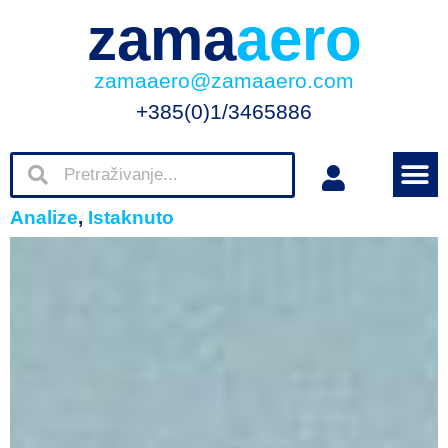
zama
aero
zamaaero@zamaaero.com
+385(0)1/3465886
Analize
,
Istaknuto