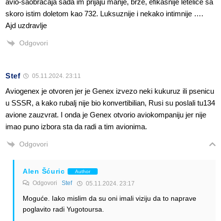
avio-saobraćaja sada im prijaju manje, brze, efikasnije letelice sa
skoro istim doletom kao 732. Luksuznije i nekako intimnije ….
Ajd uzdravlje
Odgovori
Stef
05.11.2024. 23:11
Aviogenex je otvoren jer je Genex izvezo neki kukuruz ili psenicu
u SSSR, a kako rubalj nije bio konvertibilian, Rusi su poslali tu134
avione zauzvrat. I onda je Genex otvorio aviokompaniju jer nije
imao puno izbora sta da radi a tim avionima.
Odgovori
Alen Šćuric
Author
Odgovori
Stef
05.11.2024. 23:17
Moguće. Iako mislim da su oni imali viziju da to naprave
poglavito radi Yugotoursa.