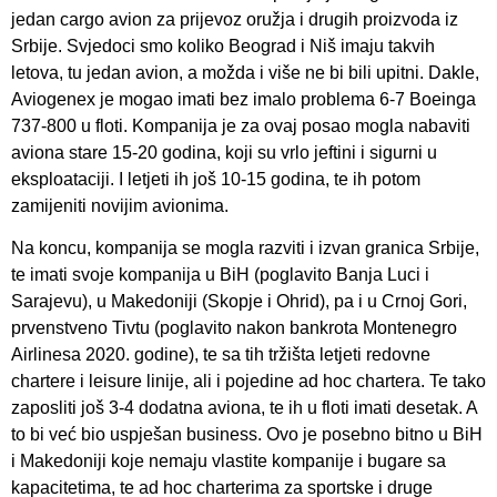
jedan cargo avion za prijevoz oružja i drugih proizvoda iz
Srbije. Svjedoci smo koliko Beograd i Niš imaju takvih
letova, tu jedan avion, a možda i više ne bi bili upitni. Dakle,
Aviogenex je mogao imati bez imalo problema 6-7 Boeinga
737-800 u floti. Kompanija je za ovaj posao mogla nabaviti
aviona stare 15-20 godina, koji su vrlo jeftini i sigurni u
eksploataciji. I letjeti ih još 10-15 godina, te ih potom
zamijeniti novijim avionima.
Na koncu, kompanija se mogla razviti i izvan granica Srbije,
te imati svoje kompanija u BiH (poglavito Banja Luci i
Sarajevu), u Makedoniji (Skopje i Ohrid), pa i u Crnoj Gori,
prvenstveno Tivtu (poglavito nakon bankrota Montenegro
Airlinesa 2020. godine), te sa tih tržišta letjeti redovne
chartere i leisure linije, ali i pojedine ad hoc chartera. Te tako
zaposliti još 3-4 dodatna aviona, te ih u floti imati desetak. A
to bi već bio uspješan business. Ovo je posebno bitno u BiH
i Makedoniji koje nemaju vlastite kompanije i bugare sa
kapacitetima, te ad hoc charterima za sportske i druge