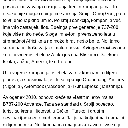
posada, održavanja i osiguranja trećim kompanijama. To
nikako nije mogao u vrijeme sankcija Srbiji i Crnoj Gori, pa u
to vrijeme rapidno umire. Po kraju sankcija, kompanija već
ima vrlo zastarjelu flotu Boeinga prve generacije 737-200
koje više nitko neće. Stoga im avioni prvenstveno lete u
siromašnoj Africi koja ne može birati nešto bolje. No, tamo
se raubaju i troše za jako malen novac. Aviogenexovi aviona
su u to vrijeme letjeli uz Afriku još i na Bliskom i Dalekom
Istoku, Južnoj Americi, te u Europi.
U to vrijeme kompanija je letjela za niz kompanija diljem
planeta, a suosnovala je i tri kompanije Chanchangi Airlines
(Nigerija), Aviompex (Makedonija) i Air Express (Tanzanija).
Aviogenex 2010. ponovo kreće sa vlastitim letovima sa
B737-200 Advance. Tada se standard u Srbiji povećao,
turisti su krenuli ljetovati u Grčkoj, Turskoj i drugim
destinacijama euromediterana, Jat je na koljenima i nama ni
milijun putnika. No, kompanija ima prastari avion i više nije