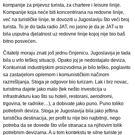
kompanije za prijevoz turista, za chartere i leisure linije.
Kompanije koja neće biti koncentrirana na redovne linije,
već na turističke linije, te dovoziti u Jugoslaviju što veći broj
turista. To je do tada radio JAT, no jasno je da je JAT-u to
bila usputna djelatnost uz redovne linije kojoj nije bio baš
bitno posvećen.
Čitatelji moraju znati još jednu činjenicu. Jugoslavija je tada
bila u vrlo teškoj situaciji. Opako joj je nedostajalo deviza.
Konkurirati industrijskim proizvodima je bilo teško, poglavito
sa zastarjelom opremom i komunističkim načinom
razmišljanja. Stoga je odgovor bio turizam. Lak i brz novac,
turistima dajete jako malo (tek nešto investicija u
infrastrukturu kao što su hoteli, restorani, aerodromi,
trgovina, te radnike…), a dobivate jako puno. Puno toliko
potrebnih deviza. Stoga je Jugoslavija bila jako jeftina
turistička destinacija, jer profit tu nije bio najbitniji, nego
potreba da se dovede što više stranaca sa njihovim tolik
potrebnim devizama. A u tom kontekstu te silne turiste je