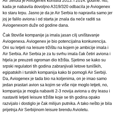
Air Serbia je Aviogenex koristila 2013. i 2014. godine. No,
kada je nabavila dovoljno A319/320 odbacila je Aviogenex
ko staru krpu. Jasno je da je Air Serbia to napravila samo jer
joj je falilo aviona i od starta je znala da neće raditi sa
Aviogenexom duže od godine dana.
Čak štoviše kompanije ja imala jasan cilj uništavanje
Aviogenexa. Aviogenex je bio potencijalna konkurencija.
Oni su letjeli na leisure tržištu na kojem je ambicije imala i
Air Serbia. Air Serbia je za tu svrhu imala čak četiri aviona i
htjela je preuzeti ogroman dio tržišta. Sjetimo se kako su
srpski regulatori tih godina zabranjivali letove tuniških,
egipatskih i turskih kompanija kako bi pomogli Air Serbiji.
Da, Aviogenex je tada bio na koljenima, on je imao samo
jedan prastari avion sa kojim se više nije moglo letjeti, no,
kompanija je mogla nabaviti 2-3 novija aviona u dry leasu i
nastaviti letjeti leisure tržište koje se tih godina opako
razvijalo i dostiglo je čak milijun putnika. A tako nešto je bila
prijetnja Air Serbijinom leisure brendu Avioletu.