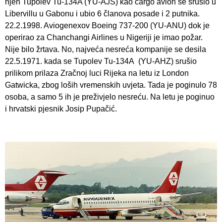
njen Tupolev Tu-134A (YU-AJS) kao cargo avion se srušio u
Libervillu u Gabonu i ubio 6 članova posade i 2 putnika.
22.2.1998. Aviogenexov Boeing 737-200 (YU-ANU) dok je
operirao za Chanchangi Airlines u Nigeriji je imao požar.
Nije bilo žrtava. No, najveća nesreća kompanije se desila
22.5.1971. kada se Tupolev Tu-134A (YU-AHZ) srušio
prilikom prilaza Zračnoj luci Rijeka na letu iz London
Gatwicka, zbog loših vremenskih uvjeta. Tada je poginulo 78
osoba, a samo 5 ih je preživjelo nesreću. Na letu je poginuo
i hrvatski pjesnik Josip Pupačić.