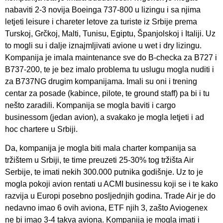
nabaviti 2-3 novija Boeinga 737-800 u lizingu i sa njima
letjeti leisure i chareter letove za turiste iz Srbije prema
Turskoj, Grčkoj, Malti, Tunisu, Egiptu, Španjolskoj i Italiji. Uz
to mogli su i dalje iznajmljivati avione u wet i dry lizingu.
Kompanija je imala maintenance sve do B-checka za B727 i
B737-200, te je bez imalo problema tu uslugu mogla nuditi i
za B737NG drugim kompanijama. Imali su oni i trening
centar za posade (kabince, pilote, te ground staff) pa bi i tu
nešto zaradili. Kompanija se mogla baviti i cargo
businessom (jedan avion), a svakako je mogla letjeti i ad
hoc chartere u Srbiji.
Da, kompanija je mogla biti mala charter kompanija sa
tržištem u Srbiji, te time preuzeti 25-30% tog tržišta Air
Serbije, te imati nekih 300.000 putnika godišnje. Uz to je
mogla pokoji avion rentati u ACMI businessu koji se i te kako
razvija u Europi posebno posljednjih godina. Trade Air je do
nedavno imao 6 ovih aviona, ETF njih 3, zašto Aviogenex
ne bi imao 3-4 takva aviona. Kompanija je mogla imati i