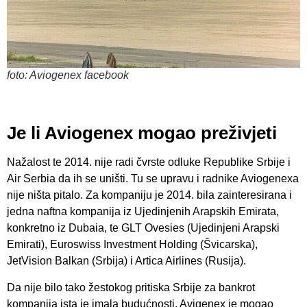
foto: Aviogenex facebook
Je li Aviogenex mogao preživjeti
Nažalost te 2014. nije radi čvrste odluke Republike Srbije i
Air Serbia da ih se uništi. Tu se upravu i radnike Aviogenexa
nije ništa pitalo. Za kompaniju je 2014. bila zainteresirana i
jedna naftna kompanija iz Ujedinjenih Arapskih Emirata,
konkretno iz Dubaia, te GLT Ovesies (Ujedinjeni Arapski
Emirati), Euroswiss Investment Holding (Švicarska),
JetVision Balkan (Srbija) i Artica Airlines (Rusija).
Da nije bilo tako žestokog pritiska Srbije za bankrot
kompanija ista je imala budućnosti. Avigenex je mogao