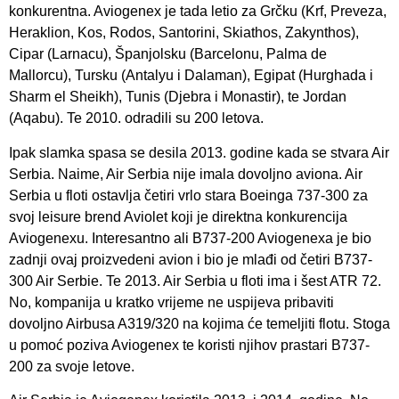
konkurentna. Aviogenex je tada letio za Grčku (Krf, Preveza,
Heraklion, Kos, Rodos, Santorini, Skiathos, Zakynthos),
Cipar (Larnacu), Španjolsku (Barcelonu, Palma de
Mallorcu), Tursku (Antalyu i Dalaman), Egipat (Hurghada i
Sharm el Sheikh), Tunis (Djebra i Monastir), te Jordan
(Aqabu). Te 2010. odradili su 200 letova.
Ipak slamka spasa se desila 2013. godine kada se stvara Air
Serbia. Naime, Air Serbia nije imala dovoljno aviona. Air
Serbia u floti ostavlja četiri vrlo stara Boeinga 737-300 za
svoj leisure brend Aviolet koji je direktna konkurencija
Aviogenexu. Interesantno ali B737-200 Aviogenexa je bio
zadnji ovaj proizvedeni avion i bio je mlađi od četiri B737-
300 Air Serbie. Te 2013. Air Serbia u floti ima i šest ATR 72.
No, kompanija u kratko vrijeme ne uspijeva pribaviti
dovoljno Airbusa A319/320 na kojima će temeljiti flotu. Stoga
u pomoć poziva Aviogenex te koristi njihov prastari B737-
200 za svoje letove.