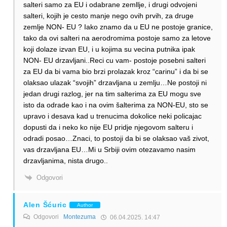
salteri samo za EU i odabrane zemllje, i drugi odvojeni
salteri, kojih je cesto manje nego ovih prvih, za druge
zemlje NON- EU ? Iako znamo da u EU ne postoje granice,
tako da ovi salteri na aerodromima postoje samo za letove
koji dolaze izvan EU, i u kojima su vecina putnika ipak
NON- EU drzavljani..Reci cu vam- postoje posebni salteri
za EU da bi vama bio brzi prolazak kroz “carinu” i da bi se
olaksao ulazak “svojih” drzavljana u zemlju…Ne postoji ni
jedan drugi razlog, jer na tim salterima za EU mogu sve
isto da odrade kao i na ovim šalterima za NON-EU, sto se
upravo i desava kad u trenucima dokolice neki policajac
dopusti da i neko ko nije EU pridje njegovom salteru i
odradi posao…Znaci, to postoji da bi se olaksao vaš zivot,
vas drzavljana EU…Mi u Srbiji ovim otezavamo nasim
drzavljanima, nista drugo..
Odgovori
Alen Šćuric
Author
Odgovori
Montezuma
06.04.2025. 14:47