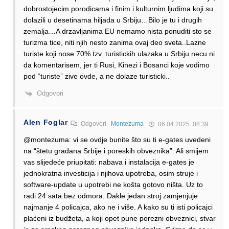
dobrostojecim porodicama i finim i kulturnim ljudima koji su
dolazili u desetinama hiljada u Srbiju…Bilo je tu i drugih
zemalja…A drzavljanima EU nemamo nista ponuditi sto se
turizma tice, niti njih nesto zanima ovaj deo sveta..Lazne
turiste koji nose 70% tzv. turistickih ulazaka u Srbiju necu ni
da komentarisem, jer ti Rusi, Kinezi i Bosanci koje vodimo
pod “turiste” zive ovde, a ne dolaze turisticki..
Odgovori
Alen Foglar
Odgovori
Montezuma
06.04.2025. 08:39
@montezuma: vi se ovdje bunite što su ti e-gates uvedeni
na “štetu građana Srbije i poreskih obveznika”. Ali smijem
vas slijedeće priupitati: nabava i instalacija e-gates je
jednokratna investicija i njihova upotreba, osim struje i
software-update u upotrebi ne košta gotovo ništa. Uz to
radi 24 sata bez odmora. Dakle jedan stroj zamjenjuje
najmanje 4 policajca, ako ne i više. A kako su ti isti policajci
plaćeni iz budžeta, a koji opet pune porezni obveznici, stvar