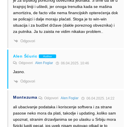
je za srpskog poreznog obveznika jednaka. S time da se u
krajnjoj liniji i uštedi, jer onoga trenutka kada se mašina
amortizira, de facto više nema financijskih opterećenja dok
se policajci i dalje moraju plaćati. Stoga je to win-win
situacija i za budžet države (dakle poreznog obveznika) i
za putnika. Ja tu zaista ne vidim nikakav problem..
Odgovori
Alen Šćuric
Author
Odgovori
Alen Foglar
06.04.2025. 10:46
Jasno.
Odgovori
Montezuma
Odgovori
Alen Foglar
06.04.2025. 14:22
ali ubacivanje podataka i koriscenje softvera i za strane
pasose neko mora da plati, takodje i updating..koliko sam
upoznat, stranim drzavljanima se po ulasku u Srbiju mora
fizicki lupiti pecat, jos uvek nisam putovao otkad je to