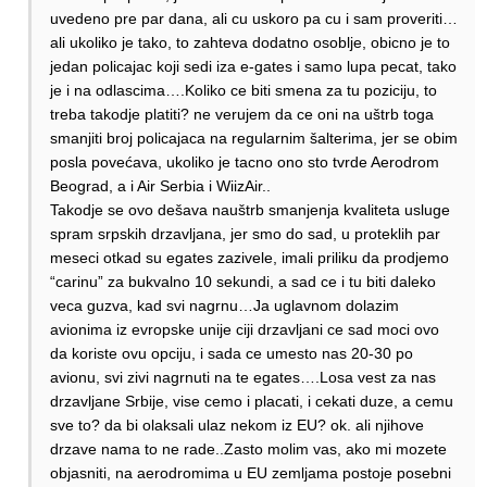
uvedeno pre par dana, ali cu uskoro pa cu i sam proveriti…
ali ukoliko je tako, to zahteva dodatno osoblje, obicno je to
jedan policajac koji sedi iza e-gates i samo lupa pecat, tako
je i na odlascima….Koliko ce biti smena za tu poziciju, to
treba takodje platiti? ne verujem da ce oni na uštrb toga
smanjiti broj policajaca na regularnim šalterima, jer se obim
posla povećava, ukoliko je tacno ono sto tvrde Aerodrom
Beograd, a i Air Serbia i WiizAir..
Takodje se ovo dešava nauštrb smanjenja kvaliteta usluge
spram srpskih drzavljana, jer smo do sad, u proteklih par
meseci otkad su egates zazivele, imali priliku da prodjemo
“carinu” za bukvalno 10 sekundi, a sad ce i tu biti daleko
veca guzva, kad svi nagrnu…Ja uglavnom dolazim
avionima iz evropske unije ciji drzavljani ce sad moci ovo
da koriste ovu opciju, i sada ce umesto nas 20-30 po
avionu, svi zivi nagrnuti na te egates….Losa vest za nas
drzavljane Srbije, vise cemo i placati, i cekati duze, a cemu
sve to? da bi olaksali ulaz nekom iz EU? ok. ali njihove
drzave nama to ne rade..Zasto molim vas, ako mi mozete
objasniti, na aerodromima u EU zemljama postoje posebni