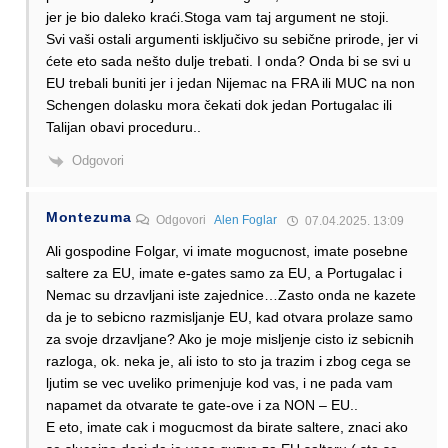
jer je bio daleko kraći.Stoga vam taj argument ne stoji.
Svi vaši ostali argumenti isključivo su sebične prirode, jer vi
ćete eto sada nešto dulje trebati. I onda? Onda bi se svi u
EU trebali buniti jer i jedan Nijemac na FRA ili MUC na non
Schengen dolasku mora čekati dok jedan Portugalac ili
Talijan obavi proceduru..
Odgovori
Montezuma
Odgovori
Alen Foglar
07.04.2025. 13:09
Ali gospodine Folgar, vi imate mogucnost, imate posebne
saltere za EU, imate e-gates samo za EU, a Portugalac i
Nemac su drzavljani iste zajednice…Zasto onda ne kazete
da je to sebicno razmisljanje EU, kad otvara prolaze samo
za svoje drzavljane? Ako je moje misljenje cisto iz sebicnih
razloga, ok. neka je, ali isto to sto ja trazim i zbog cega se
ljutim se vec uveliko primenjuje kod vas, i ne pada vam
napamet da otvarate te gate-ove i za NON – EU..
E eto, imate cak i mogucmost da birate saltere, znaci ako