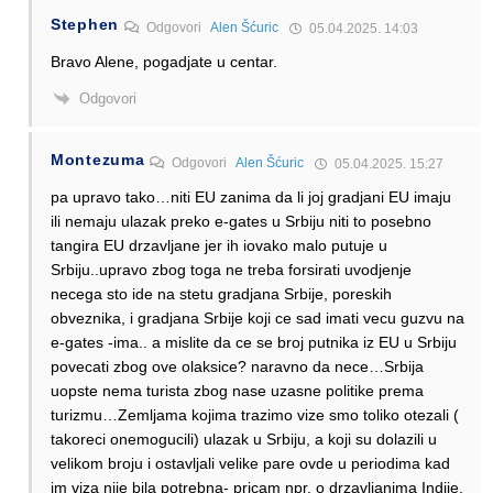
Stephen
Odgovori
Alen Šćuric
05.04.2025. 14:03
Bravo Alene, pogadjate u centar.
Odgovori
Montezuma
Odgovori
Alen Šćuric
05.04.2025. 15:27
pa upravo tako…niti EU zanima da li joj gradjani EU imaju
ili nemaju ulazak preko e-gates u Srbiju niti to posebno
tangira EU drzavljane jer ih iovako malo putuje u
Srbiju..upravo zbog toga ne treba forsirati uvodjenje
necega sto ide na stetu gradjana Srbije, poreskih
obveznika, i gradjana Srbije koji ce sad imati vecu guzvu na
e-gates -ima.. a mislite da ce se broj putnika iz EU u Srbiju
povecati zbog ove olaksice? naravno da nece…Srbija
uopste nema turista zbog nase uzasne politike prema
turizmu…Zemljama kojima trazimo vize smo toliko otezali (
takoreci onemogucili) ulazak u Srbiju, a koji su dolazili u
velikom broju i ostavljali velike pare ovde u periodima kad
im viza nije bila potrebna- pricam npr. o drzavljanima Indije,