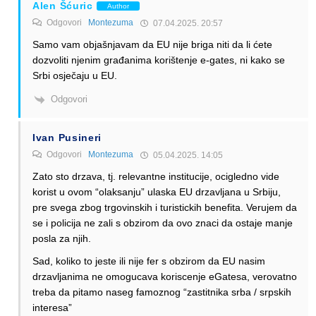
Alen Šćuric
Author
Odgovori
Montezuma
07.04.2025. 20:57
Samo vam objašnjavam da EU nije briga niti da li ćete
dozvoliti njenim građanima korištenje e-gates, ni kako se
Srbi osječaju u EU.
Odgovori
Ivan Pusineri
Odgovori
Montezuma
05.04.2025. 14:05
Zato sto drzava, tj. relevantne institucije, ocigledno vide
korist u ovom “olaksanju” ulaska EU drzavljana u Srbiju,
pre svega zbog trgovinskih i turistickih benefita. Verujem da
se i policija ne zali s obzirom da ovo znaci da ostaje manje
posla za njih.
Sad, koliko to jeste ili nije fer s obzirom da EU nasim
drzavljanima ne omogucava koriscenje eGatesa, verovatno
treba da pitamo naseg famoznog “zastitnika srba / srpskih
interesa”