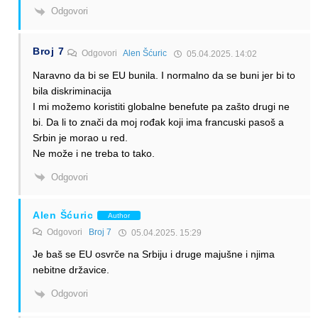
Odgovori
Broj 7
Odgovori
Alen Šćuric
05.04.2025. 14:02
Naravno da bi se EU bunila. I normalno da se buni jer bi to
bila diskriminacija
I mi možemo koristiti globalne benefute pa zašto drugi ne
bi. Da li to znači da moj rođak koji ima francuski pasoš a
Srbin je morao u red.
Ne može i ne treba to tako.
Odgovori
Alen Šćuric
Author
Odgovori
Broj 7
05.04.2025. 15:29
Je baš se EU osvrče na Srbiju i druge majušne i njima
nebitne državice.
Odgovori