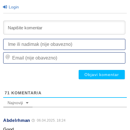
Login
I
ili
n
Em
(n
(n
ob
ob
71
KOMENTAR/A
Najnoviji
Abdelrhman
06.04.2025. 18:24
Good