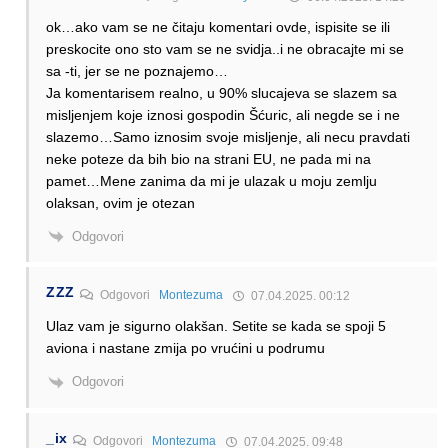
ok…ako vam se ne čitaju komentari ovde, ispisite se ili
preskocite ono sto vam se ne svidja..i ne obracajte mi se
sa -ti, jer se ne poznajemo…
Ja komentarisem realno, u 90% slucajeva se slazem sa
misljenjem koje iznosi gospodin Šćuric, ali negde se i ne
slazemo…Samo iznosim svoje misljenje, ali necu pravdati
neke poteze da bih bio na strani EU, ne pada mi na
pamet…Mene zanima da mi je ulazak u moju zemlju
olaksan, ovim je otezan
Odgovori
ZZZ
Odgovori
Montezuma
07.04.2025. 00:12
Ulaz vam je sigurno olakšan. Setite se kada se spoji 5
aviona i nastane zmija po vrućini u podrumu
Odgovori
_ix
Odgovori
Montezuma
07.04.2025. 09:48