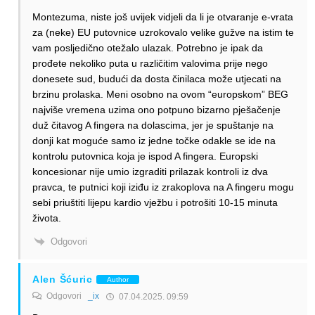
Montezuma, niste još uvijek vidjeli da li je otvaranje e-vrata
za (neke) EU putovnice uzrokovalo velike gužve na istim te
vam posljedično otežalo ulazak. Potrebno je ipak da
prođete nekoliko puta u različitim valovima prije nego
donesete sud, budući da dosta činilaca možе utjecati na
brzinu prolaska. Meni osobno na ovom “europskom” BEG
najviše vremena uzima ono potpuno bizarno pješačenje
duž čitavog A fingera na dolascima, jer je spuštanje na
donji kat moguće samo iz jedne točke odakle se ide na
kontrolu putovnica koja je ispod A fingera. Europski
koncesionar nije umio izgraditi prilazak kontroli iz dva
pravca, te putnici koji iziđu iz zrakoplova na A fingeru mogu
sebi priuštiti lijepu kardio vježbu i potrošiti 10-15 minuta
života.
Odgovori
Alen Šćuric
Author
Odgovori
_ix
07.04.2025. 09:59