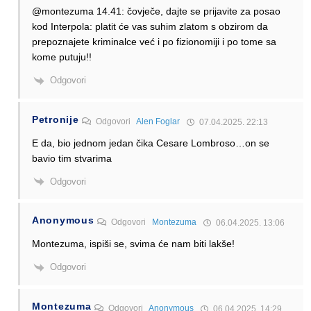
@montezuma 14.41: čovječe, dajte se prijavite za posao
kod Interpola: platit će vas suhim zlatom s obzirom da
prepoznajete kriminalce već i po fizionomiji i po tome sa
kome putuju!!
Odgovori
Petronije
Odgovori
Alen Foglar
07.04.2025. 22:13
E da, bio jednom jedan čika Cesare Lombroso…on se
bavio tim stvarima
Odgovori
Anonymous
Odgovori
Montezuma
06.04.2025. 13:06
Montezuma, ispiši se, svima će nam biti lakše!
Odgovori
Montezuma
Odgovori
Anonymous
06.04.2025. 14:29