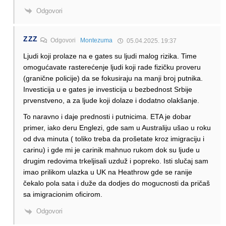
Odgovori
ZZZ
Odgovori
Montezuma
05.04.2025. 19:37
Ljudi koji prolaze na e gates su ljudi malog rizika. Time
omogućavate rasterećenje ljudi koji rade fizičku proveru
(granične policije) da se fokusiraju na manji broj putnika.
Investicija u e gates je investicija u bezbednost Srbije
prvenstveno, a za ljude koji dolaze i dodatno olakšanje.
To naravno i daje prednosti i putnicima. ETA je dobar
primer, iako deru Englezi, gde sam u Australiju ušao u roku
od dva minuta ( toliko treba da prošetate kroz imigraciju i
carinu) i gde mi je carinik mahnuo rukom dok su ljude u
drugim redovima trkeljisali uzduž i popreko. Isti slučaj sam
imao prilikom ulazka u UK na Heathrow gde se ranije
čekalo pola sata i duže da dodjes do mogucnosti da pričaš
sa imigracionim oficirom.
Odgovori