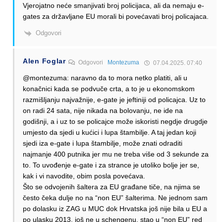
Vjerojatno neće smanjivati broj policijaca, ali da nemaju e-
gates za državljane EU morali bi povećavati broj policajaca.
Odgovori
Alen Foglar
Odgovori
Montezuma
07.04.2025. 07:40
@montezuma: naravno da to mora netko platiti, ali u
konačnici kada se podvuče crta, a to je u ekonomskom
razmišljanju najvažnije, e-gate je jeftiniji od policajca. Uz to
on radi 24 sata, nije nikada na bolovanju, ne ide na
godišnji, a i uz to se policajce može iskoristi negdje drugdje
umjesto da sjedi u kućici i lupa štambilje. A taj jedan koji
sjedi iza e-gate i lupa štambilje, može znati odraditi
najmanje 400 putnika jer mu ne treba više od 3 sekunde za
to. To uvođenje e-gate i za strance je utoliko bolje jer se,
kak i vi navodite, obim posla povećava.
Što se odvojenih šaltera za EU građane tiče, na njima se
često čeka dulje no na “non EU” šalterima. Ne jednom sam
po dolasku iz ZAG u MUC dok Hrvatska još nije bila u EU a
po ulasku 2013. još ne u schengenu, stao u “non EU” red