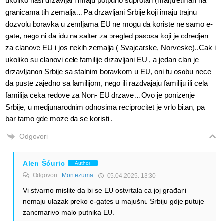
ukoliko nasi drzavljani imaju potpuno suprotan (mal)tretman na
granicama tih zemalja…Pa drzavljani Srbije koji imaju trajnu
dozvolu boravka u zemljama EU ne mogu da koriste ne samo e-
gate, nego ni da idu na salter za pregled pasosa koji je odredjen
za clanove EU i jos nekih zemalja ( Svajcarske, Norveske)..Cak i
ukoliko su clanovi cele familije drzavljani EU , a jedan clan je
drzavljanon Srbije sa stalnim boravkom u EU, oni tu osobu nece
da puste zajedno sa familijom, nego ili razdvajaju familiju ili cela
familija ceka redove za Non- EU drzave…Ovo je ponizenje
Srbije, u medjunarodnim odnosima reciprocitet je vrlo bitan, pa
bar tamo gde moze da se koristi..
Odgovori
Alen Šćuric
Author
Odgovori
Montezuma
05.04.2025. 13:30
Vi stvarno mislite da bi se EU ostvrtala da joj građani
nemaju ulazak preko e-gates u majušnu Srbiju gdje putuje
zanemarivo malo putnika EU.