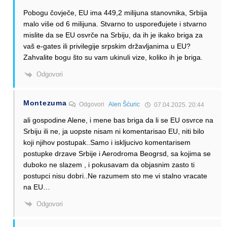
Pobogu čovječe, EU ima 449,2 milijuna stanovnika, Srbija
malo više od 6 milijuna. Stvarno to uspoređujete i stvarno
mislite da se EU osvrče na Srbiju, da ih je ikako briga za
vaš e-gates ili privilegije srpskim državljanima u EU?
Zahvalite bogu što su vam ukinuli vize, koliko ih je briga.
Odgovori
Montezuma
Odgovori
Alen Šćuric
07.04.2025. 20:44
ali gospodine Alene, i mene bas briga da li se EU osvrce na
Srbiju ili ne, ja uopste nisam ni komentarisao EU, niti bilo
koji njihov postupak..Samo i iskljucivo komentarisem
postupke drzave Srbije i Aerodroma Beogrsd, sa kojima se
duboko ne slazem , i pokusavam da objasnim zasto ti
postupci nisu dobri..Ne razumem sto me vi stalno vracate
na EU…
Odgovori