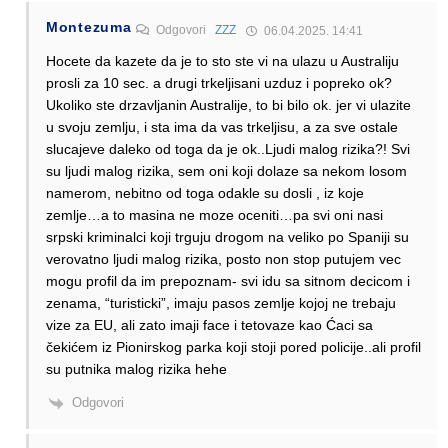
Montezuma
Odgovori
ZZZ
06.04.2025. 14:41
Hocete da kazete da je to sto ste vi na ulazu u Australiju
prosli za 10 sec. a drugi trkeljisani uzduz i popreko ok?
Ukoliko ste drzavljanin Australije, to bi bilo ok. jer vi ulazite
u svoju zemlju, i sta ima da vas trkeljisu, a za sve ostale
slucajeve daleko od toga da je ok..Ljudi malog rizika?! Svi
su ljudi malog rizika, sem oni koji dolaze sa nekom losom
namerom, nebitno od toga odakle su dosli , iz koje
zemlje…a to masina ne moze oceniti…pa svi oni nasi
srpski kriminalci koji trguju drogom na veliko po Spaniji su
verovatno ljudi malog rizika, posto non stop putujem vec
mogu profil da im prepoznam- svi idu sa sitnom decicom i
zenama, “turisticki”, imaju pasos zemlje kojoj ne trebaju
vize za EU, ali zato imaji face i tetovaze kao Ćaci sa
čekićem iz Pionirskog parka koji stoji pored policije..ali profil
su putnika malog rizika hehe
Odgovori