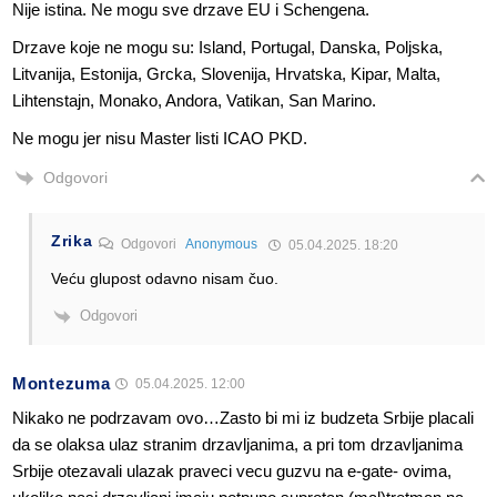
Nije istina. Ne mogu sve drzave EU i Schengena.
Drzave koje ne mogu su: Island, Portugal, Danska, Poljska,
Litvanija, Estonija, Grcka, Slovenija, Hrvatska, Kipar, Malta,
Lihtenstajn, Monako, Andora, Vatikan, San Marino.
Ne mogu jer nisu Master listi ICAO PKD.
Odgovori
Zrika
Odgovori
Anonymous
05.04.2025. 18:20
Veću glupost odavno nisam čuo.
Odgovori
Montezuma
05.04.2025. 12:00
Nikako ne podrzavam ovo…Zasto bi mi iz budzeta Srbije placali
da se olaksa ulaz stranim drzavljanima, a pri tom drzavljanima
Srbije otezavali ulazak praveci vecu guzvu na e-gate- ovima,