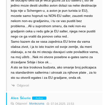
se slucajno desi da je veca guzva za EU salteru ( sto se
jedino moze desiti ukoliko avion dolazi sa neke destinacije
koja nije u Schengen-u, a avion je pun turista iz EU),
mozete samo hopnuti na NON-EU salter, zauzeti mesto
nekom non-eu gradjaninu, i tu ce vas pustiti bez
problema…Ali u suprotnom smeru, da neki non-eu
gradjanin ceka u redu gde je EU salter, njega nece pustiti
nego ce ga vratiti da ponovo ceka red..
Samo kazem da se vasa zajednica EU brine da vama
olaksa zivot, i ja to isto trazim od svoje zemlje, da meni
olaksaju, a ne da mi otezaju davajuci uste povladtice vama,
na moj uštrb…Nek mi otvore posebne e-gates samo za
drzavljane Srbije i bice ok…
A sto se tice troskova budzeta, ako smanje broj policajaca
na standardnim salterima i utrosak za njihove plate , za to
sto su otvorili egates i za EU gradjane, onda ok.
Odgovori
Alen Šćuric
Author
Odgovori
Montezuma
07.04.2025. 15:53