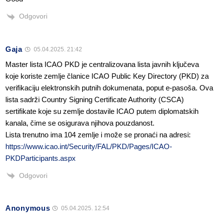
Odgovori
Gaja
05.04.2025. 21:42
Master lista ICAO PKD je centralizovana lista javnih ključeva
koje koriste zemlje članice ICAO Public Key Directory (PKD) za
verifikaciju elektronskih putnih dokumenata, poput e-pasoša. Ova
lista sadrži Country Signing Certificate Authority (CSCA)
sertifikate koje su zemlje dostavile ICAO putem diplomatskih
kanala, čime se osigurava njihova pouzdanost.
Lista trenutno ima 104 zemlje i može se pronaći na adresi:
https://www.icao.int/Security/FAL/PKD/Pages/ICAO-
PKDParticipants.aspx
Odgovori
Anonymous
05.04.2025. 12:54