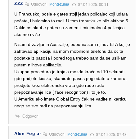
ZZZ
Odgovori
Montezuma
07.04.2025. 00:11
U Francuskoj posle e gates stoji jedan policajac koji udara
pečate, i bukvalno to radi. U tom trenutku ke bilo aktivno 5.
Dakle ostala 4 e gates su zamenili minimalno 4 policajca
ako me i više.
Nisam državljanin Australije, popunio sam njihov ETA koji je
zahtevao aplikaciju na mom mobilnom telefonu da očita
podatke iz pasoša i pored toga trebao sam da se uslikam
putem njihove aplikacije.
Ukupna procedura je trajala mozda kraće od 10 sekundi
gde pridjete kiosku, skanirate pasos pogledate u kameru,
prodjete kroz elektronska vrata gde rade rade
prepoznavanje lica ( face recognition) i to je to.
U Ameriku ako imate Global Entry čak ne vadite ni karticu
nego se sve radi na prepoznavanju lica.
Odgovori
Alen Foglar
Odgovori
Montezuma
07.04.2025. 07:43