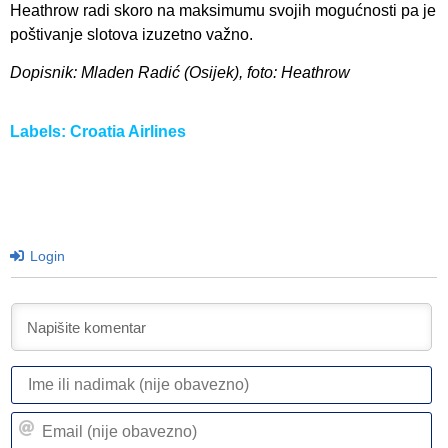
Heathrow radi skoro na maksimumu svojih mogućnosti pa je
poštivanje slotova izuzetno važno.
Dopisnik: Mladen Radić (Osijek), foto: Heathrow
Labels:
Croatia Airlines
Login
I
ili
n
Em
(n
(n
ob