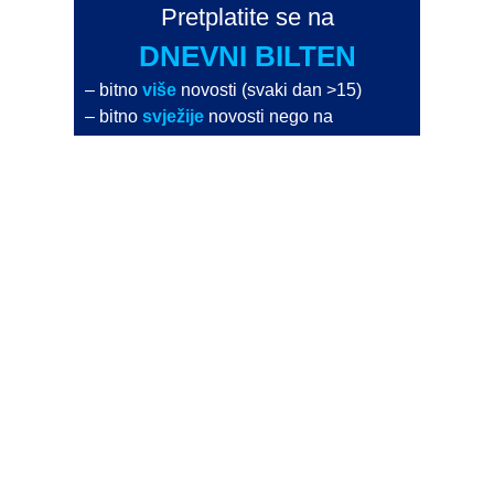
Pretplatite se na
DNEVNI BILTEN
– bitno
više
novosti (svaki dan >15)
– bitno
svježije
novosti nego na
zamaaero
– stiže
na vaš e-mail
svaki radni dan
Na Dnevni bilten su pretplaćene najveće institucije
i zračne luke
Pročitajte više>
POŠALJITE NOVOST
Budite i vi novinar
zama
aero
!
Ako pošaljete 10 novosti koje objavimo
možete postati honorarni suradnik
i pisati za novac!