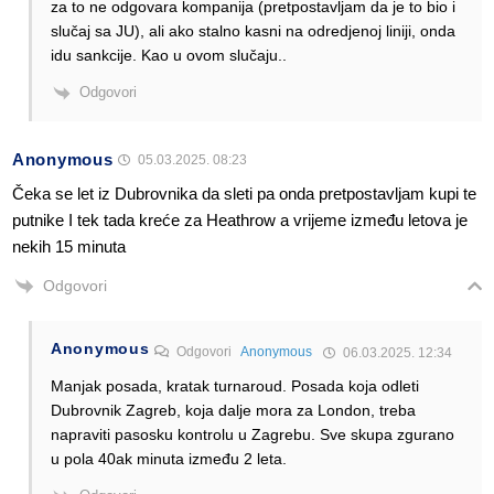
za to ne odgovara kompanija (pretpostavljam da je to bio i
slučaj sa JU), ali ako stalno kasni na odredjenoj liniji, onda
idu sankcije. Kao u ovom slučaju..
Odgovori
Anonymous
05.03.2025. 08:23
Čeka se let iz Dubrovnika da sleti pa onda pretpostavljam kupi te
putnike I tek tada kreće za Heathrow a vrijeme između letova je
nekih 15 minuta
Odgovori
Anonymous
Odgovori
Anonymous
06.03.2025. 12:34
Manjak posada, kratak turnaroud. Posada koja odleti
Dubrovnik Zagreb, koja dalje mora za London, treba
napraviti pasosku kontrolu u Zagrebu. Sve skupa zgurano
u pola 40ak minuta između 2 leta.