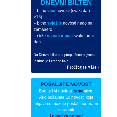
DNEVNI BILTEN
– bitno
više
novosti (svaki dan
>15)
– bitno
svježije
novosti nego na
zamaaero
– stiže
na vaš e-mail
svaki radni
dan
Na Dnevni bilten su pretplaćene najveće
institucije i zračne luke
Pročitajte više>
POŠALJITE NOVOST
Budite i vi novinar
zama
aero
!
Ako pošaljete 10 novosti koje
objavimo možete postati honorarni
suradnik
i pisati za novac!