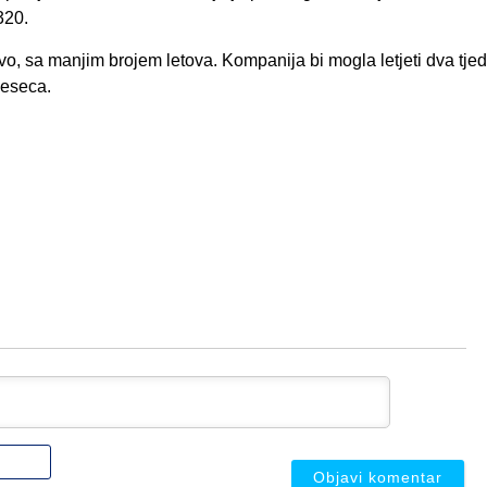
320.
evo, sa manjim brojem letova. Kompanija bi mogla letjeti dva tjed
mjeseca.
Ime
ili