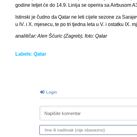
godine letjet će do 14.9. Linija se operira sa Airbusom A
Istinski je čudno da Qatar ne leti cijele sezone za Saraj
u IV. i X. mjesecu, te po tri tjedna leta u V. i ostatku IX. 
analitičar: Alen Šćuric (Zagreb), foto: Qatar
Labels:
Qatar
Login