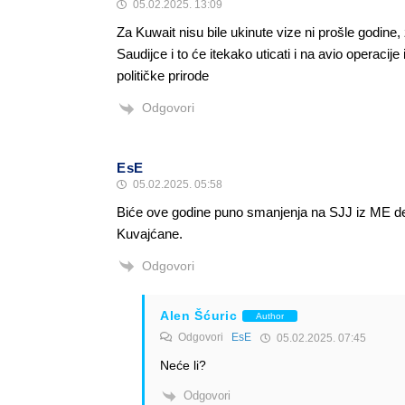
05.02.2025. 13:09
Za Kuwait nisu bile ukinute vize ni prošle godine, 
Saudijce i to će itekako uticati i na avio operacije 
političke prirode
Odgovori
EsE
05.02.2025. 05:58
Biće ove godine puno smanjenja na SJJ iz ME de
Kuvajćane.
Odgovori
Alen Šćuric
Author
Odgovori
EsE
05.02.2025. 07:45
Neće li?
Odgovori