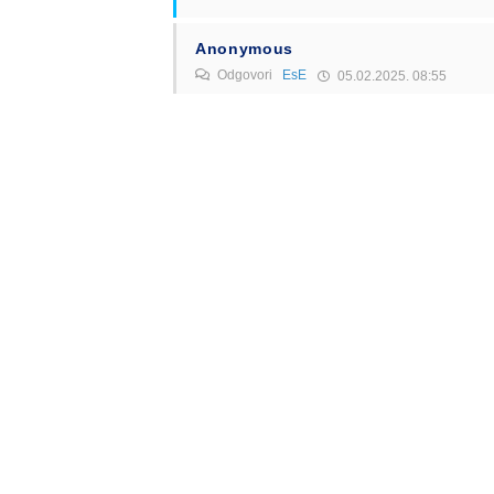
Anonymous
Odgovori
EsE
05.02.2025. 08:55
To još nije dogovoreno, EU je dala preporuk
iz MVP su jasno rekli da će se uvesti eViz
Odgovori
K U M
Odgovori
EsE
05.02.2025. 09:24
Kuvajćanima ne treba viza koliko ja znam .
Odgovori
Anonymous
Odgovori
EsE
05.02.2025. 11:42
To neko ocigledno jedva ceka😀 Ali, mislim 
Odgovori