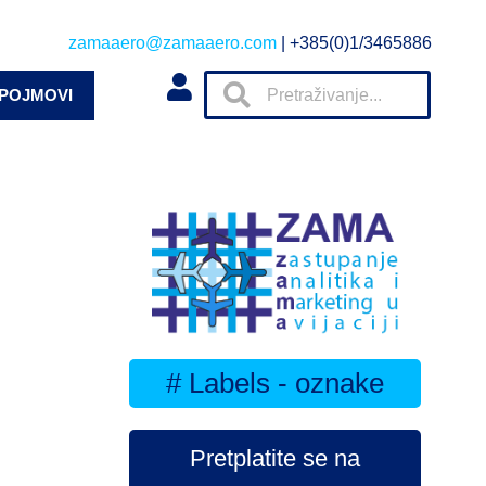
zamaaero@zamaaero.com
| +385(0)1/3465886
 POJMOVI
# Labels - oznake
Pretplatite se na