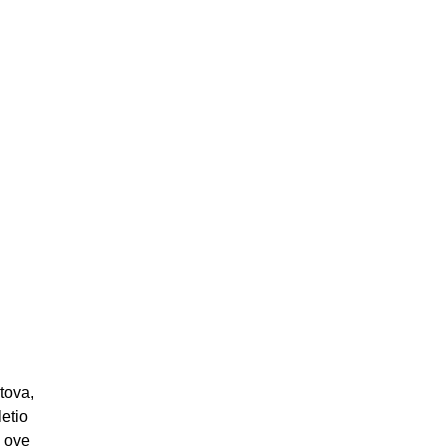
tova,
letio
a ove