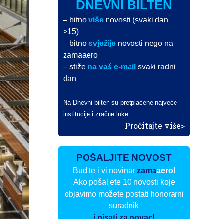
DNEVNI BILTEN
– bitno
više
novosti (svaki dan
>15)
– bitno
svježije
novosti nego na
zamaaero
– stiže
na vaš e-mail
svaki radni
dan
Na Dnevni bilten su pretplaćene najveće
institucije i zračne luke
Pročitajte više>
POŠALJITE NOVOST
Budite i vi novinar
zama
aero
!
Ako pošaljete 10 novosti koje
objavimo možete postati honorarni
suradnik
i pisati za novac!