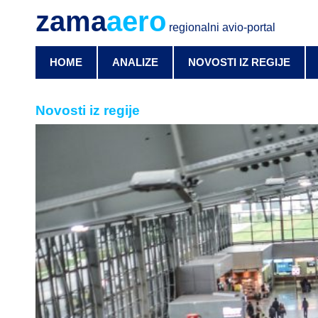
zama
aero
regionalni avio-portal
HOME
ANALIZE
NOVOSTI IZ REGIJE
Novosti iz regije