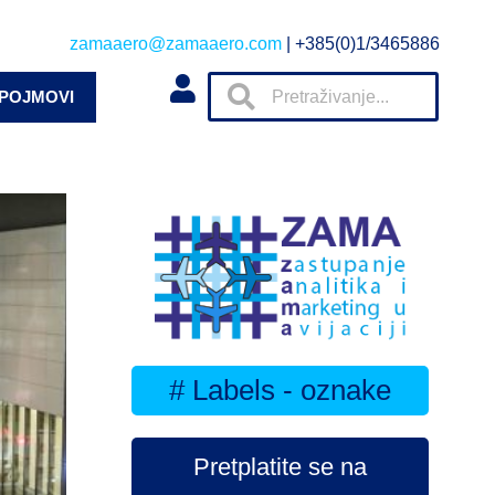
zamaaero@zamaaero.com
| +385(0)1/3465886
 POJMOVI
# Labels - oznake
Pretplatite se na