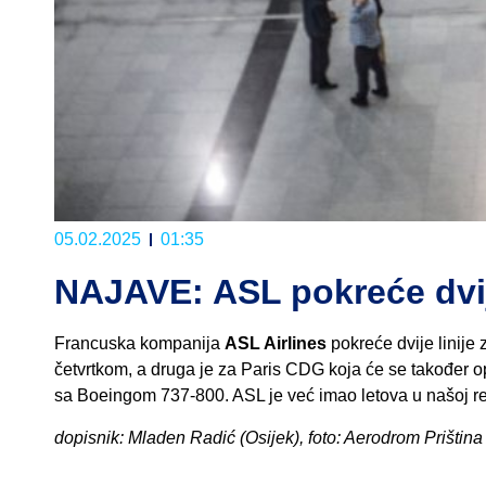
05.02.2025
01:35
NAJAVE: ASL pokreće dvije
Francuska kompanija
ASL Airlines
pokreće dvije linije 
četvrtkom, a druga je za Paris CDG koja će se također oper
sa Boeingom 737-800. ASL je već imao letova u našoj reg
dopisnik: Mladen Radić (Osijek), foto: Aerodrom Priština