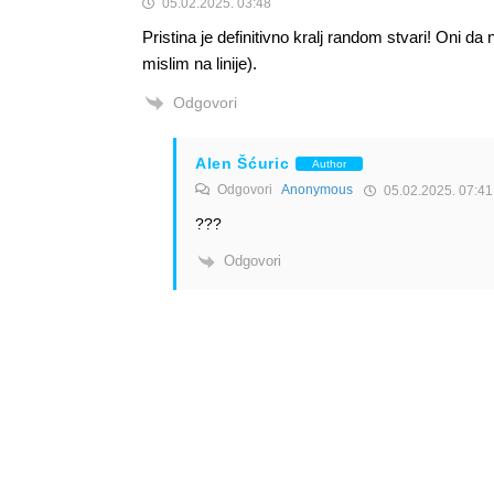
05.02.2025. 03:48
Pristina je definitivno kralj random stvari! Oni d
mislim na linije).
Odgovori
Alen Šćuric
Author
Odgovori
Anonymous
05.02.2025. 07:41
???
Odgovori
Info