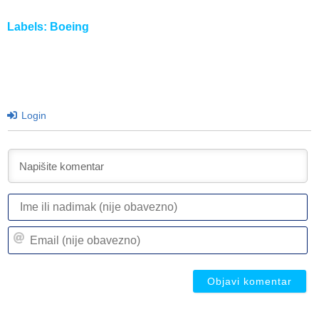
Labels:
Boeing
Login
I
ili
n
Em
(n
(n
ob
ob