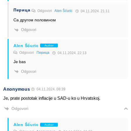
Перица
Odgovori
Alen Šćuric
04.11.2024. 21:11
Са другом половином
Odgovori
Alen Šćuric
Author
Odgovori
Перица
04.11.2024. 22:13
Je bas
Odgovori
Anonymous
04.11.2024. 08:39
Je, prate postotak inflacije u SAD-u ko u Hrvatskoj.
Odgovori
Alen Šćuric
Author