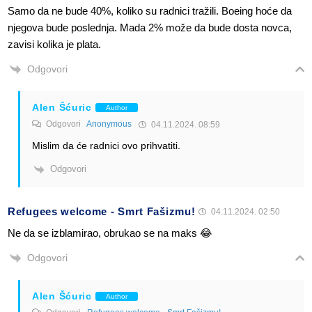
Samo da ne bude 40%, koliko su radnici tražili. Boeing hoće da
njegova bude poslednja. Mada 2% može da bude dosta novca,
zavisi kolika je plata.
Odgovori
Alen Šćuric
Author
Odgovori
Anonymous
04.11.2024. 08:59
Mislim da će radnici ovo prihvatiti.
Odgovori
Refugees welcome - Smrt Fašizmu!
04.11.2024. 02:50
Ne da se izblamirao, obrukao se na maks 😂
Odgovori
Alen Šćuric
Author