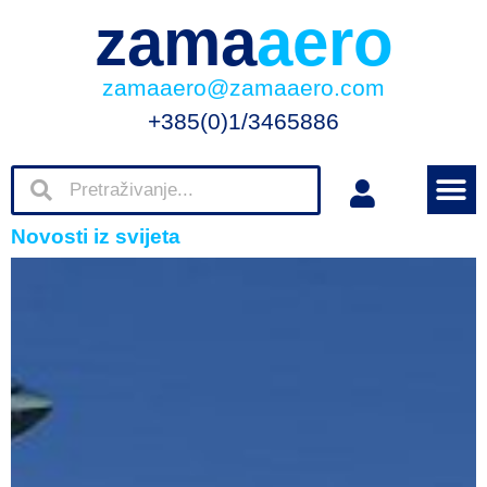
zama
aero
zamaaero@zamaaero.com
+385(0)1/3465886
Novosti iz svijeta