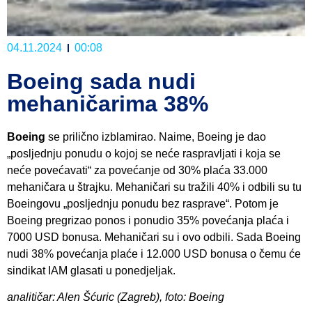
04.11.2024
00:08
Boeing sada nudi
mehaničarima 38%
Boeing
se prilično izblamirao. Naime, Boeing je dao
„posljednju ponudu o kojoj se neće raspravljati i koja se
neće povećavati“ za povećanje od 30% plaća 33.000
mehaničara u štrajku. Mehaničari su tražili 40% i odbili su tu
Boeingovu „posljednju ponudu bez rasprave“. Potom je
Boeing pregrizao ponos i ponudio 35% povećanja plaća i
7000 USD bonusa. Mehaničari su i ovo odbili. Sada Boeing
nudi 38% povećanja plaće i 12.000 USD bonusa o čemu će
sindikat IAM glasati u ponedjeljak.
analitičar: Alen Šćuric (Zagreb), foto: Boeing