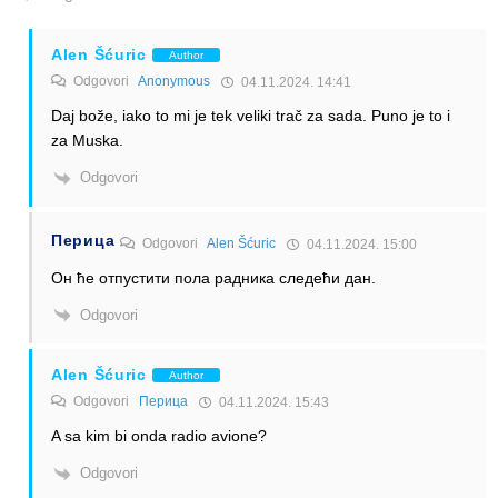
Alen Šćuric
Author
Odgovori
Anonymous
04.11.2024. 14:41
Daj bože, iako to mi je tek veliki trač za sada. Puno je to i
za Muska.
Odgovori
Перица
Odgovori
Alen Šćuric
04.11.2024. 15:00
Он ће отпустити пола радника следећи дан.
Odgovori
Alen Šćuric
Author
Odgovori
Перица
04.11.2024. 15:43
A sa kim bi onda radio avione?
Odgovori