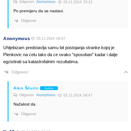
Odgovori
Anonymous
05.11.2024. 23:13
Po premijeru da se nastavi.
Odgovori
Anonymous
05.11.2024. 06:57
Uhljebizam predstavlja samu bit postojanja stranke kojoj je
Plenkovic na celu tako da ce ovako “sposoban” kadar i dalje
egzistirati sa katastrofalnim rezultatima.
Odgovori
Alen Šćuric
Author
Odgovori
Anonymous
05.11.2024. 08:47
Nažalost da.
Odgovori