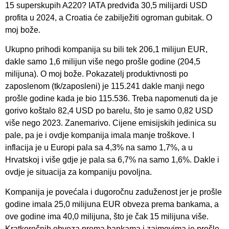
15 superskupih A220? IATA predviđa 30,5 milijardi USD
profita u 2024, a Croatia će zabilježiti ogroman gubitak. O
moj bože.
Ukupno prihodi kompanija su bili tek 206,1 milijun EUR,
dakle samo 1,6 milijun više nego prošle godine (204,5
milijuna). O moj bože. Pokazatelj produktivnosti po
zaposlenom (tk/zaposleni) je 115.241 dakle manji nego
prošle godine kada je bio 115.536. Treba napomenuti da je
gorivo koštalo 82,4 USD po barelu, što je samo 0,82 USD
više nego 2023. Zanemarivo. Cijene emisijskih jedinica su
pale, pa je i ovdje kompanija imala manje troškove. I
inflacija je u Europi pala sa 4,3% na samo 1,7%, a u
Hrvatskoj i više gdje je pala sa 6,7% na samo 1,6%. Dakle i
ovdje je situacija za kompaniju povoljna.
Kompanija je povećala i dugoročnu zaduženost jer je prošle
godine imala 25,0 milijuna EUR obveza prema bankama, a
ove godine ima 40,0 milijuna, što je čak 15 milijuna više.
Kratkoročnih obveza prema bankama i zajmovima je prošle