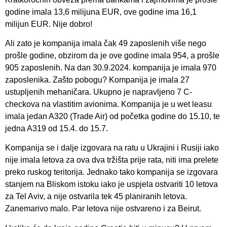
godine imala 13,6 milijuna EUR, ove godine ima 16,1
milijun EUR. Nije dobro!
Ali zato je kompanija imala čak 49 zaposlenih više nego
prošle godine, obzirom da je ove godine imala 954, a prošle
905 zaposlenih. Na dan 30.9.2024. kompanija je imala 970
zaposlenika. Zašto pobogu? Kompanija je imala 27
ustupljenih mehaničara. Ukupno je napravljeno 7 C-
checkova na vlastitim avionima. Kompanija je u wet leasu
imala jedan A320 (Trade Air) od početka godine do 15.10, te
jedna A319 od 15.4. do 15.7.
Kompanija se i dalje izgovara na ratu u Ukrajini i Rusiji iako
nije imala letova za ova dva tržišta prije rata, niti ima prelete
preko ruskog teritorija. Jednako tako kompanija se izgovara
stanjem na Bliskom istoku iako je uspjela ostvariti 10 letova
za Tel Aviv, a nije ostvarila tek 45 planiranih letova.
Zanemarivo malo. Par letova nije ostvareno i za Beirut.