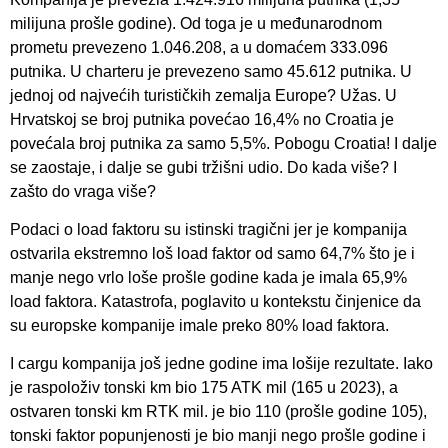
milijuna prošle godine). Od toga je u međunarodnom
prometu prevezeno 1.046.208, a u domaćem 333.096
putnika. U charteru je prevezeno samo 45.612 putnika. U
jednoj od najvećih turističkih zemalja Europe? Užas. U
Hrvatskoj se broj putnika povećao 16,4% no Croatia je
povećala broj putnika za samo 5,5%. Pobogu Croatia! I dalje
se zaostaje, i dalje se gubi tržišni udio. Do kada više? I
zašto do vraga više?
Podaci o load faktoru su istinski tragični jer je kompanija
ostvarila ekstremno loš load faktor od samo 64,7% što je i
manje nego vrlo loše prošle godine kada je imala 65,9%
load faktora. Katastrofa, poglavito u kontekstu činjenice da
su europske kompanije imale preko 80% load faktora.
I cargu kompanija još jedne godine ima lošije rezultate. Iako
je raspoloživ tonski km bio 175 ATK mil (165 u 2023), a
ostvaren tonski km RTK mil. je bio 110 (prošle godine 105),
tonski faktor popunjenosti je bio manji nego prošle godine i