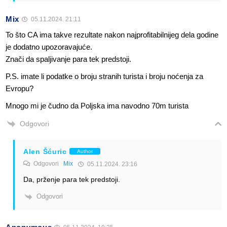
Mix
05.11.2024. 21:11
To što CA ima takve rezultate nakon najprofitabilnijeg dela godine
je dodatno upozoravajuće.
Znači da spaljivanje para tek predstoji.
P.S. imate li podatke o broju stranih turista i broju noćenja za
Evropu?
Mnogo mi je čudno da Poljska ima navodno 70m turista
Odgovori
Alen Šćuric
Author
Odgovori
Mix
05.11.2024. 23:16
Da, prženje para tek predstoji.
Odgovori