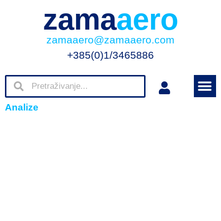
zama
aero
zamaaero@zamaaero.com
+385(0)1/3465886
Analize