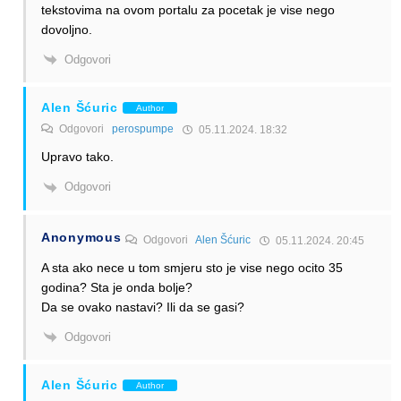
tekstovima na ovom portalu za pocetak je vise nego
dovoljno.
Odgovori
Alen Šćuric
Author
Odgovori
perospumpe
05.11.2024. 18:32
Upravo tako.
Odgovori
Anonymous
Odgovori
Alen Šćuric
05.11.2024. 20:45
A sta ako nece u tom smjeru sto je vise nego ocito 35
godina? Sta je onda bolje?
Da se ovako nastavi? Ili da se gasi?
Odgovori
Alen Šćuric
Author