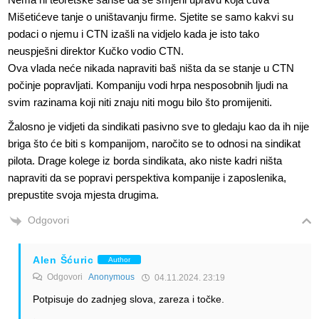
Mišetićeve tanje o uništavanju firme. Sjetite se samo kakvi su
podaci o njemu i CTN izašli na vidjelo kada je isto tako
neuspješni direktor Kučko vodio CTN.
Ova vlada neće nikada napraviti baš ništa da se stanje u CTN
počinje popravljati. Kompaniju vodi hrpa nesposobnih ljudi na
svim razinama koji niti znaju niti mogu bilo što promijeniti.
Žalosno je vidjeti da sindikati pasivno sve to gledaju kao da ih nije
briga što će biti s kompanijom, naročito se to odnosi na sindikat
pilota. Drage kolege iz borda sindikata, ako niste kadri ništa
napraviti da se popravi perspektiva kompanije i zaposlenika,
prepustite svoja mjesta drugima.
Odgovori
Alen Šćuric
Author
Odgovori
Anonymous
04.11.2024. 23:19
Potpisuje do zadnjeg slova, zareza i točke.