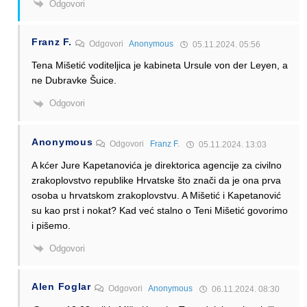
Odgovori
Franz F.
Odgovori
Anonymous
05.11.2024. 05:56
Tena Mišetić voditeljica je kabineta Ursule von der Leyen, a
ne Dubravke Šuice.
Odgovori
Anonymous
Odgovori
Franz F.
05.11.2024. 13:03
A kćer Jure Kapetanovića je direktorica agencije za civilno
zrakoplovstvo republike Hrvatske što znači da je ona prva
osoba u hrvatskom zrakoplovstvu. A Mišetić i Kapetanović
su kao prst i nokat? Kad već stalno o Teni Mišetić govorimo
i pišemo.
Odgovori
Alen Foglar
Odgovori
Anonymous
06.11.2024. 08:30