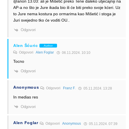
@anon 13.03: ali je Mišetić preko Tene daleko utjecajniji na
AP-a no što je Jure ikada bio ili će biti preko svoje kćeri. Uz
to Jure nema kostura po ormarima kao Mišetić i stoga je
Juri svejedno tko će voditi OU..
Odgovori
Alen Šćuric
Author
Odgovori
Alen Foglar
06.11.2024. 10:10
Tocno
Odgovori
Anonymous
Odgovori
Franz F.
05.11.2024. 13:28
In medias res
Odgovori
Alen Foglar
Odgovori
Anonymous
05.11.2024. 07:39