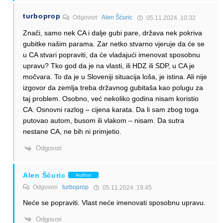
turboprop
Odgovori
Alen Šćuric
05.11.2024. 10:32
Znači, samo nek CA i dalje gubi pare, država nek pokriva
gubitke našim parama. Zar netko stvarno vjeruje da će se
u CA stvari popraviti, da će vladajući imenovat sposobnu
upravu? Tko god da je na vlasti, ili HDZ ili SDP, u CA je
močvara. To da je u Sloveniji situacija loša, je istina. Ali nije
izgovor da zemlja treba državnog gubitaša kao polugu za
taj problem. Osobno, već nekoliko godina nisam koristio
CA. Osnovni razlog – cijena karata. Da li sam zbog toga
putovao autom, busom ili vlakom – nisam. Da sutra
nestane CA, ne bih ni primjetio.
Odgovori
Alen Šćuric
Author
Odgovori
turboprop
05.11.2024. 19:45
Neće se popraviti. Vlast neće imenovati sposobnu upravu.
Odgovori