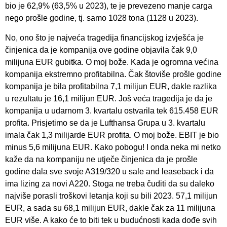
bio je 62,9% (63,5% u 2023), te je prevezeno manje carga
nego prošle godine, tj. samo 1028 tona (1128 u 2023).
No, ono što je najveća tragedija financijskog izvješća je
činjenica da je kompanija ove godine objavila čak 9,0
milijuna EUR gubitka. O moj bože. Kada je ogromna većina
kompanija ekstremno profitabilna. Čak štoviše prošle godine
kompanija je bila profitabilna 7,1 milijun EUR, dakle razlika
u rezultatu je 16,1 milijun EUR. Još veća tragedija je da je
kompanija u udarnom 3. kvartalu ostvarila tek 615.458 EUR
profita. Prisjetimo se da je Lufthansa Grupa u 3. kvartalu
imala čak 1,3 milijarde EUR profita. O moj bože. EBIT je bio
minus 5,6 milijuna EUR. Kako pobogu! I onda neka mi netko
kaže da na kompaniju ne utječe činjenica da je prošle
godine dala sve svoje A319/320 u sale and leaseback i da
ima lizing za novi A220. Stoga ne treba čuditi da su daleko
najviše porasli troškovi letanja koji su bili 2023. 57,1 milijun
EUR, a sada su 68,1 milijun EUR, dakle čak za 11 milijuna
EUR više. A kako će to biti tek u budućnosti kada dođe svih