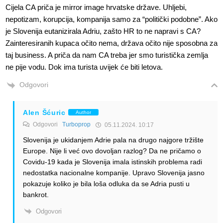
Cijela CA priča je mirror image hrvatske države. Uhljebi,
nepotizam, korupcija, kompanija samo za “politički podobne”. Ako
je Slovenija eutanizirala Adriu, zašto HR to ne napravi s CA?
Zainteresiranih kupaca očito nema, država očito nije sposobna za
taj business. A priča da nam CA treba jer smo turistička zemlja
ne pije vodu. Dok ima turista uvijek će biti letova.
Odgovori
Alen Šćuric
Author
Odgovori
Turboprop
05.11.2024. 10:17
Slovenija je ukidanjem Adrie pala na drugo najgore tržište
Europe. Nije li već ovo dovoljan razlog? Da ne pričamo o
Covidu-19 kada je Slovenija imala istinskih problema radi
nedostatka nacionalne kompanije. Upravo Slovenija jasno
pokazuje koliko je bila loša odluka da se Adria pusti u
bankrot.
Odgovori