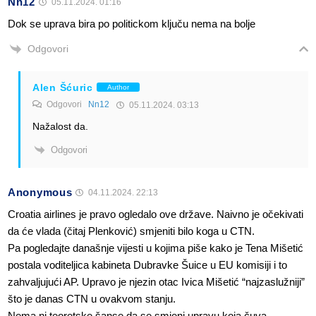
Nn12
05.11.2024. 01:16
Dok se uprava bira po politickom ključu nema na bolje
Odgovori
Alen Šćuric
Author
Odgovori
Nn12
05.11.2024. 03:13
Nažalost da.
Odgovori
Anonymous
04.11.2024. 22:13
Croatia airlines je pravo ogledalo ove države. Naivno je očekivati
da će vlada (čitaj Plenković) smjeniti bilo koga u CTN.
Pa pogledajte današnje vijesti u kojima piše kako je Tena Mišetić
postala voditeljica kabineta Dubravke Šuice u EU komisiji i to
zahvaljujući AP. Upravo je njezin otac Ivica Mišetić “najzaslužniji”
što je danas CTN u ovakvom stanju.
Nema ni teoretske šanse da se smjeni upravu koja čuva