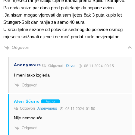
Par mjeseci ranije nabiju cijene karata prema Splitu i Sarajevu.
Pa onda snize par dana pred polijetanje da popune avion
.Ja nisam mogao vjerovati da sam ljetos čak 3 puta kupio let
Stuttgart-Split dan ranije za samo 40 eura.
U srcu ljetne sezone od polovice sedmog do polovice osmog
mjeseca snižavati cijene i ne moć prodat karte nevjerojatno.
Odgovori
Anonymous
Odgovori
Oliver
08.11.2024. 00:15
I meni tako izgleda
Odgovori
Alen Šćuric
Author
Odgovori
Anonymous
08.11.2024. 01:50
Nije nemoguće.
Odgovori