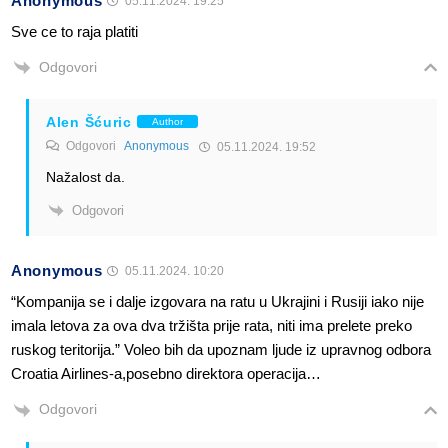
Anonymous
05.11.2024. 19:25
Sve ce to raja platiti
Odgovori
Alen Šćuric
Author
Odgovori
Anonymous
05.11.2024. 19:52
Nažalost da.
Odgovori
Anonymous
05.11.2024. 10:20
“Kompanija se i dalje izgovara na ratu u Ukrajini i Rusiji iako nije
imala letova za ova dva tržišta prije rata, niti ima prelete preko
ruskog teritorija.” Voleo bih da upoznam ljude iz upravnog odbora
Croatia Airlines-a,posebno direktora operacija…
Odgovori