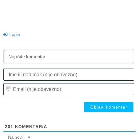
Login
I
ili
n
Em
(n
(n
ob
ob
201
KOMENTAR/A
Najnoviji