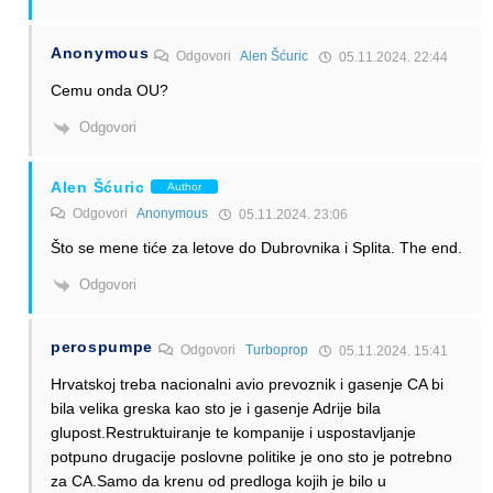
Anonymous
Odgovori
Alen Šćuric
05.11.2024. 22:44
Cemu onda OU?
Odgovori
Alen Šćuric
Author
Odgovori
Anonymous
05.11.2024. 23:06
Što se mene tiće za letove do Dubrovnika i Splita. The end.
Odgovori
perospumpe
Odgovori
Turboprop
05.11.2024. 15:41
Hrvatskoj treba nacionalni avio prevoznik i gasenje CA bi
bila velika greska kao sto je i gasenje Adrije bila
glupost.Restruktuiranje te kompanije i uspostavljanje
potpuno drugacije poslovne politike je ono sto je potrebno
za CA.Samo da krenu od predloga kojih je bilo u