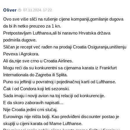
Oliver
07.11.2024. 17:22
Ovo sve više sliči na rušenje cijene kompaniji,gomilanje dugova
da bi ih netko preuzeo za 1 kn.
Pretpostavljam Lufthansa,ali bi naravno Hrvatska država
podmirila dugove.
Sličan je recept već rađen na prodaji Croatia Osiguranja,uništenju
Pevexa i Agrokora.
Ali da,nije sve crno u Croatia Airlines.
Mogu reći da su konkurentni sa cijenama karata iz Frankfurt
Internationala do Zagreba ili Splita.
Puno su jeftiniji u povratnoj i pojedinačnoj karti od Lufthanse.
Čak i od Condora koji leti sezonski.
Sada imaju i noviji avion na toj relaciji od konkurencije.
E da skoro zaboravih napisati…
Nije Croatia jedini crni slučaj.
Eurowings nije ništa bolji. Kao predviđeni discounter postao je
skuplji u cijeni karata od Mame Lufthanse.