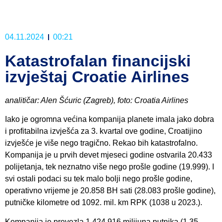
04.11.2024
00:21
Katastrofalan financijski
izvještaj Croatie Airlines
analitičar: Alen Šćuric (Zagreb), foto: Croatia Airlines
Iako je ogromna većina kompanija planete imala jako dobra
i profitabilna izvješća za 3. kvartal ove godine, Croatijino
izvješće je više nego tragično. Rekao bih katastrofalno.
Kompanija je u prvih devet mjeseci godine ostvarila 20.433
polijetanja, tek neznatno više nego prošle godine (19.999). I
svi ostali podaci su tek malo bolji nego prošle godine,
operativno vrijeme je 20.858 BH sati (28.083 prošle godine),
putničke kilometre od 1092. mil. km RPK (1038 u 2023.).
Kompanija je prevezla 1.424.916 milijuna putnika (1,35