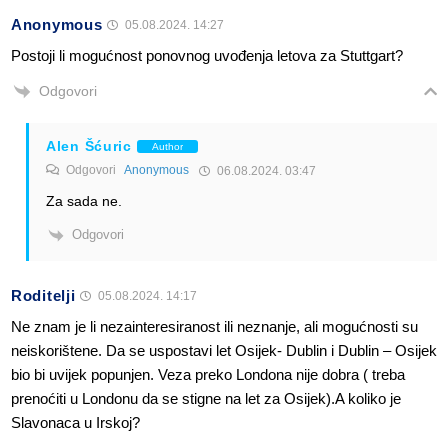
Anonymous
05.08.2024. 14:27
Postoji li mogućnost ponovnog uvođenja letova za Stuttgart?
Odgovori
Alen Šćuric
Author
Odgovori
Anonymous
06.08.2024. 03:47
Za sada ne.
Odgovori
Roditelji
05.08.2024. 14:17
Ne znam je li nezainteresiranost ili neznanje, ali mogućnosti su
neiskorištene. Da se uspostavi let Osijek- Dublin i Dublin – Osijek
bio bi uvijek popunjen. Veza preko Londona nije dobra ( treba
prenoćiti u Londonu da se stigne na let za Osijek).A koliko je
Slavonaca u Irskoj?