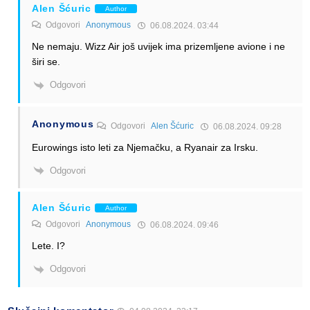
Alen Šćuric
Author
Odgovori
Anonymous
06.08.2024. 03:44
Ne nemaju. Wizz Air još uvijek ima prizemljene avione i ne
širi se.
Odgovori
Anonymous
Odgovori
Alen Šćuric
06.08.2024. 09:28
Eurowings isto leti za Njemačku, a Ryanair za Irsku.
Odgovori
Alen Šćuric
Author
Odgovori
Anonymous
06.08.2024. 09:46
Lete. I?
Odgovori