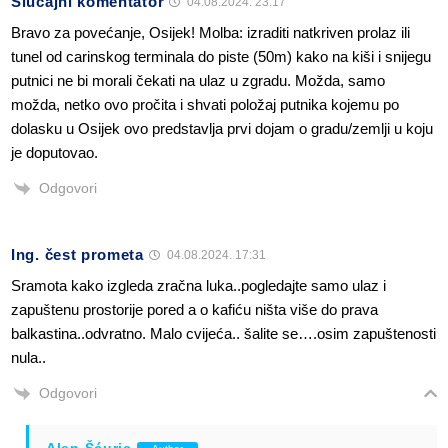
Slučajni komentator
04.08.2024. 23:17
Bravo za povećanje, Osijek! Molba: izraditi natkriven prolaz ili
tunel od carinskog terminala do piste (50m) kako na kiši i snijegu
putnici ne bi morali čekati na ulaz u zgradu. Možda, samo
možda, netko ovo pročita i shvati položaj putnika kojemu po
dolasku u Osijek ovo predstavlja prvi dojam o gradu/zemlji u koju
je doputovao.
Odgovori
Ing. čest prometa
04.08.2024. 17:31
Sramota kako izgleda zračna luka..pogledajte samo ulaz i
zapuštenu prostorije pored a o kafiću ništa više do prava
balkastina..odvratno. Malo cvijeća.. šalite se….osim zapuštenosti
nula..
Odgovori