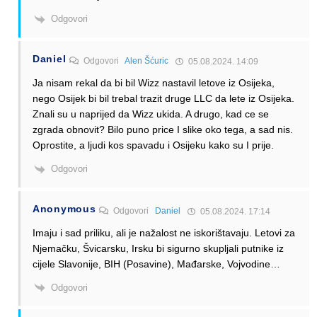
Odgovori
Daniel
Odgovori
Alen Šćuric
05.08.2024. 14:09
Ja nisam rekal da bi bil Wizz nastavil letove iz Osijeka,
nego Osijek bi bil trebal trazit druge LLC da lete iz Osijeka.
Znali su u naprijed da Wizz ukida. A drugo, kad ce se
zgrada obnovit? Bilo puno price I slike oko tega, a sad nis.
Oprostite, a ljudi kos spavadu i Osijeku kako su I prije.
Odgovori
Anonymous
Odgovori
Daniel
05.08.2024. 17:14
Imaju i sad priliku, ali je nažalost ne iskorištavaju. Letovi za
Njemačku, Švicarsku, Irsku bi sigurno skupljali putnike iz
cijele Slavonije, BIH (Posavine), Mađarske, Vojvodine…
Odgovori