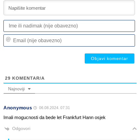
I
ili
n
Em
(n
(n
ob
ob
29
KOMENTAR/A
Najnoviji
Anonymous
06.08.2024. 07:31
Imali mogucnosti da bede let Frankfurt Hann osjek
Odgovori