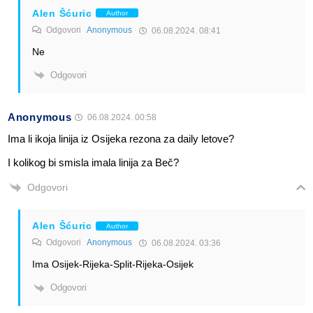
Alen Šćuric
Author
Odgovori
Anonymous
06.08.2024. 08:41
Ne
Odgovori
Anonymous
06.08.2024. 00:58
Ima li ikoja linija iz Osijeka rezona za daily letove?
I kolikog bi smisla imala linija za Beč?
Odgovori
Alen Šćuric
Author
Odgovori
Anonymous
06.08.2024. 03:36
Ima Osijek-Rijeka-Split-Rijeka-Osijek
Odgovori