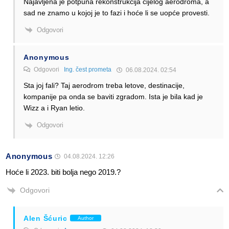
Najavljena je potpuna rekonstrukcija cijelog aerodroma, a
sad ne znamo u kojoj je to fazi i hoće li se uopće provesti.
Odgovori
Anonymous
Odgovori
Ing. čest prometa
06.08.2024. 02:54
Sta joj fali? Taj aerodrom treba letove, destinacije,
kompanije pa onda se baviti zgradom. Ista je bila kad je
Wizz a i Ryan letio.
Odgovori
Anonymous
04.08.2024. 12:26
Hoće li 2023. biti bolja nego 2019.?
Odgovori
Alen Šćuric
Author