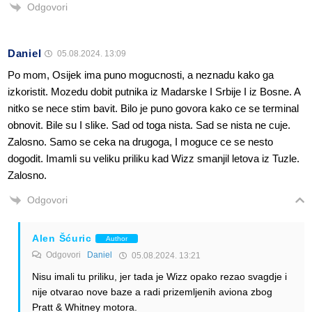
Odgovori
Daniel
05.08.2024. 13:09
Po mom, Osijek ima puno mogucnosti, a neznadu kako ga
izkoristit. Mozedu dobit putnika iz Madarske I Srbije I iz Bosne. A
nitko se nece stim bavit. Bilo je puno govora kako ce se terminal
obnovit. Bile su I slike. Sad od toga nista. Sad se nista ne cuje.
Zalosno. Samo se ceka na drugoga, I moguce ce se nesto
dogodit. Imamli su veliku priliku kad Wizz smanjil letova iz Tuzle.
Zalosno.
Odgovori
Alen Šćuric
Author
Odgovori
Daniel
05.08.2024. 13:21
Nisu imali tu priliku, jer tada je Wizz opako rezao svagdje i
nije otvarao nove baze a radi prizemljenih aviona zbog
Pratt & Whitney motora.