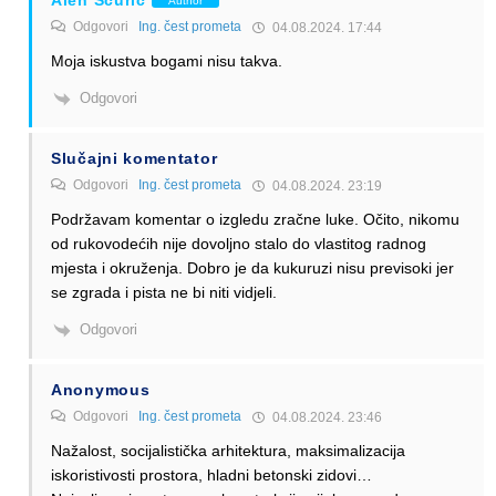
Alen Šćuric
Author
Odgovori
Ing. čest prometa
04.08.2024. 17:44
Moja iskustva bogami nisu takva.
Odgovori
Slučajni komentator
Odgovori
Ing. čest prometa
04.08.2024. 23:19
Podržavam komentar o izgledu zračne luke. Očito, nikomu
od rukovodećih nije dovoljno stalo do vlastitog radnog
mjesta i okruženja. Dobro je da kukuruzi nisu previsoki jer
se zgrada i pista ne bi niti vidjeli.
Odgovori
Anonymous
Odgovori
Ing. čest prometa
04.08.2024. 23:46
Nažalost, socijalistička arhitektura, maksimalizacija
iskoristivosti prostora, hladni betonski zidovi…