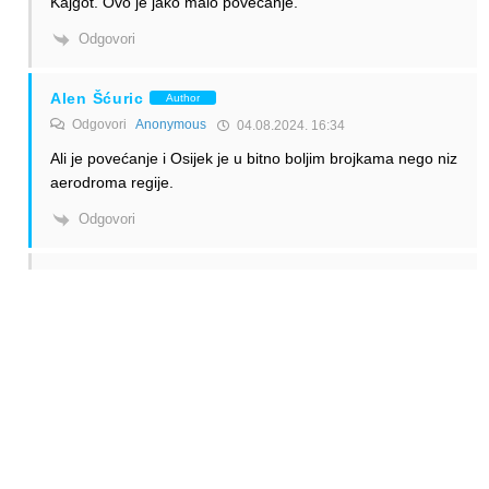
Kajgot. Ovo je jako malo povecanje.
Odgovori
Alen Šćuric
Author
Odgovori
Anonymous
04.08.2024. 16:34
Ali je povećanje i Osijek je u bitno boljim brojkama nego niz
aerodroma regije.
Odgovori
Anonymous
Odgovori
Alen Šćuric
04.08.2024. 15:14
Ali taj postotak obzirom na malu ukupnu sumu i nije neki
rast
Odgovori
Alen Šćuric
Author
Odgovori
Anonymous
04.08.2024. 16:15