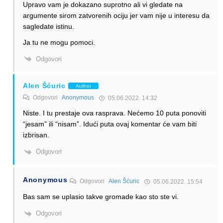
Upravo vam je dokazano suprotno ali vi gledate na
argumente sirom zatvorenih ociju jer vam nije u interesu da
sagledate istinu.
Ja tu ne mogu pomoci.
Odgovori
Alen Šćuric
Author
Odgovori
Anonymous
05.06.2022. 14:32
Niste. I tu prestaje ova rasprava. Nećemo 10 puta ponoviti
“jesam” ili “nisam”. Idući puta ovaj komentar će vam biti
izbrisan.
Odgovori
Anonymous
Odgovori
Alen Šćuric
05.06.2022. 15:54
Bas sam se uplasio takve gromade kao sto ste vi.
Odgovori