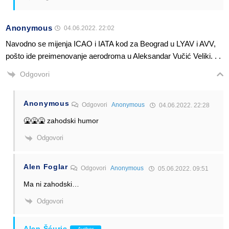
Anonymous
04.06.2022. 22:02
Navodno se mijenja ICAO i IATA kod za Beograd u LYAV i AVV,
pošto ide preimenovanje aerodroma u Aleksandar Vučić Veliki. . .
Odgovori
Anonymous
Odgovori
Anonymous
04.06.2022. 22:28
🤮🤮🤮 zahodski humor
Odgovori
Alen Foglar
Odgovori
Anonymous
05.06.2022. 09:51
Ma ni zahodski…
Odgovori
Alen Šćuric
Author