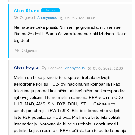
Alen Šćuric
Author
Odgovori
Anonymous
06.06.2022. 00:06
Nemate se čeka plašiti. Niti sam ja gromada, niti vam se
išta može desiti. Samo će vam komentar biti izbrisan. Not a
big deal.
Odgovori
Alen Foglar
Odgovori
Anonymous
05.06.2022. 12:36
Mislim da bi se jasno iz te rasprave trebalo izdvojiti
aerodrome koji su HUB- ovi nacionalnih kompanija i kao
takvi imaju promet koji ničim, ali baš ničim ne korespondira
njihovoj veličini. I tu ne mislim samo na FRA već i na CDG,
LHR, MAD, AMS, SIN, DXB, DOH, IST, … Čak se u to
usuđujem ubrojiti i EWR+JFK. Bilo bi interesantno vidjeti
liste P2P putnika sa HUB-ova. Mislim da bi tu bilo velikih
iznenađenja. Naravno da bi se tu trebalo u obzir uzeti i
putnike koji su recimo u FRA došli vlakom te od tuda putuju