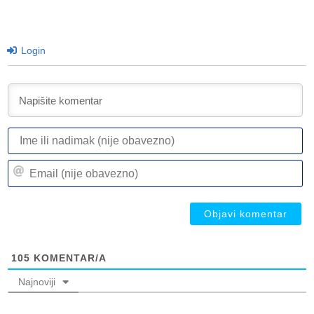
Login
I
ili
n
Em
(n
(n
ob
ob
105
KOMENTAR/A
Najnoviji