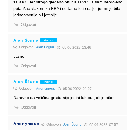
za XXX. Jer strogo gledano oni nisu P2P. Ja sam nebrojeno
puta išao vlakom za FRA i od tamo letio dalje, jer mi je bilo
jednostavnije a i jeftinije…
Odgovori
Alen Šćuric
Author
Odgovori
Alen Foglar
05.06.2022. 13:46
Jasno.
Odgovori
Alen Šćuric
Author
Odgovori
Anonymous
05.06.2022. 01:07
Naravno da veličina grada nije jedini faktora, ali je bitan.
Odgovori
Anonymous
Odgovori
Alen Šćuric
05.06.2022. 07:57