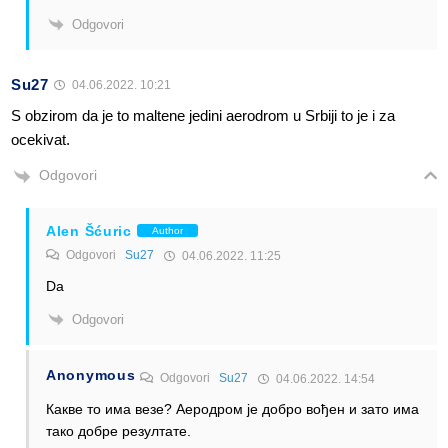
Odgovori
Su27
04.06.2022. 10:21
S obzirom da je to maltene jedini aerodrom u Srbiji to je i za
ocekivat.
Odgovori
Alen Šćuric
Author
Odgovori
Su27
04.06.2022. 11:25
Da
Odgovori
Anonymous
Odgovori
Su27
04.06.2022. 14:54
Какве то има везе? Аеродром је добро вођен и зато има
тако добре резултате.