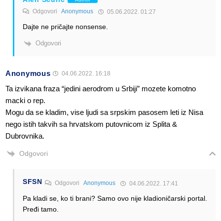
Odgovori
Anonymous
05.06.2022. 01:27
Dajte ne pričajte nonsense.
Odgovori
Anonymous
04.06.2022. 16:18
Ta izvikana fraza “jedini aerodrom u Srbiji” mozete komotno
macki o rep.
Mogu da se kladim, vise ljudi sa srpskim pasosem leti iz Nisa
nego istih takvih sa hrvatskom putovnicom iz Splita &
Dubrovnika.
Odgovori
SFSN
Odgovori
Anonymous
04.06.2022. 17:41
Pa kladi se, ko ti brani? Samo ovo nije kladioničarski portal.
Pređi tamo.