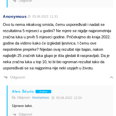
Odgovori
Anonymous
05.06.2022. 11:31
Ovo tu nema nikakvog smisla, čemu uspoređivati i nadati se
rezultatima 5 mjeseci u godini? Ne mjere se nigdje najprometnija
zračna luka u prvih 5 mjeseci godine. Pričekajmo do kraja 2022.
godine da vidimo kako će izgledati ljestvica. I čemu ove
nepotrebne prepirke? Nijedan ovaj rezultat nije bajan, nakon
najboljih 25 zračnih luka glupo je išta gledati ili raspravljati. Da je
neka zračna luka u top 10, to bi bio ogroman rezultat tako da
uspoređivati se sa najgorima nije neki uspjeh u životu.
Odgovori
Alen Šćuric
Author
Odgovori
Anonymous
05.06.2022. 12:24
Upravo tako.
Odgovori