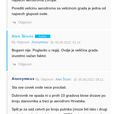
najvecih aerodroma Evrope.
Porediti velicinu aerodroma sa velicinom grada je jedna od
najvecih gluposti ovde.
Odgovori
Alen Šćuric
Author
Odgovori
Anonymous
05.06.2022. 01:14
Bogami nije. Poglavito u regiji. Ovdje je veličina grada
izuzetno važan faktor.
Odgovori
Anonymous
Odgovori
Alen Šćuric
05.06.2022. 08:11
Sta sve covek ovde nece procitati.
Dubrovnik ne spada ni u prvih 10 gradova bivse drzave po
broju stanovnika a treci je aerodrom Hrvatske.
Split je za sad cetvrti po broju putnika (moze biti lako i drugi