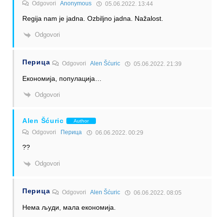
Odgovori
Anonymous
05.06.2022. 13:44
Regija nam je jadna. Ozbiljno jadna. Nažalost.
Odgovori
Перица
Odgovori
Alen Šćuric
05.06.2022. 21:39
Економија, популација…
Odgovori
Alen Šćuric
Author
Odgovori
Перица
06.06.2022. 00:29
??
Odgovori
Перица
Odgovori
Alen Šćuric
06.06.2022. 08:05
Нема људи, мала економија.