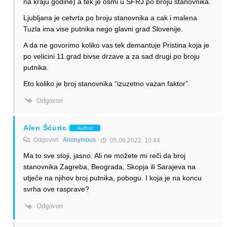
na kraju godine) a tek je osmi u SFRJ po broju stanovnika.
Ljubljana je cetvrta po broju stanovnika a cak i malena
Tuzla ima vise putnika nego glavni grad Slovenije.
A da ne govorimo koliko vas tek demantuje Pristina koja je
po velicini 11.grad bivse drzave a za sad drugi po broju
putnika.
Eto koliko je broj stanovnika “izuzetno vazan faktor”.
Odgovori
Alen Šćuric
Author
Odgovori
Anonymous
05.06.2022. 10:44
Ma to sve stoji, jasno. Ali ne možete mi reči da broj
stanovnika Zagreba, Beograda, Skopja ili Sarajeva na
utječe na njihov broj putnika, pobogu. I koja je na koncu
svrha ove rasprave?
Odgovori