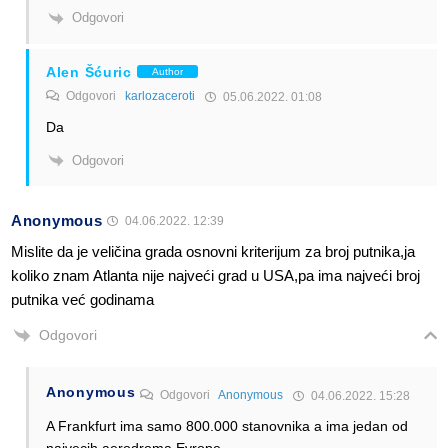
Odgovori
Alen Šćuric
Author
Odgovori
karlozaceroti
05.06.2022. 01:08
Da
Odgovori
Anonymous
04.06.2022. 12:39
Mislite da je veličina grada osnovni kriterijum za broj putnika,ja
koliko znam Atlanta nije najveći grad u USA,pa ima najveći broj
putnika već godinama
Odgovori
Anonymous
Odgovori
Anonymous
04.06.2022. 15:28
A Frankfurt ima samo 800.000 stanovnika a ima jedan od