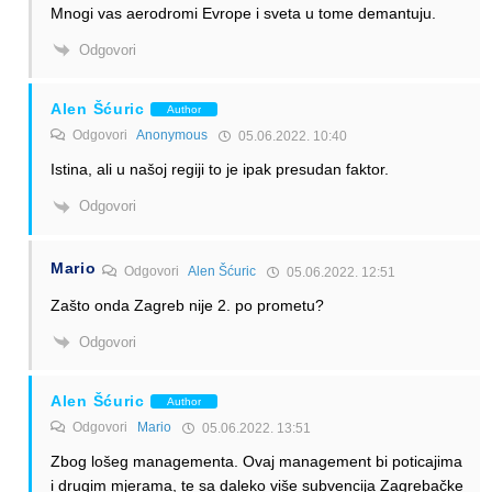
Mnogi vas aerodromi Evrope i sveta u tome demantuju.
Odgovori
Alen Šćuric
Author
Odgovori
Anonymous
05.06.2022. 10:40
Istina, ali u našoj regiji to je ipak presudan faktor.
Odgovori
Mario
Odgovori
Alen Šćuric
05.06.2022. 12:51
Zašto onda Zagreb nije 2. po prometu?
Odgovori
Alen Šćuric
Author
Odgovori
Mario
05.06.2022. 13:51
Zbog lošeg managementa. Ovaj management bi poticajima
i drugim mjerama, te sa daleko više subvencija Zagrebačke