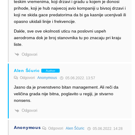
teskim vremenima, koji drzavi i gradu u kojem je donosi
prihode, koji je hub najvecoj avio kompaniji u bivsoj drzavi i
koji ne skida gace predatorima da bi ga kasnije ucenjivali ili
opasno ukidali linije i frekvencije.
Dakle, sve ove okolnosti uticu na poslovni uspeh
aerodroma dok je broj stanovnika tu po znacaju pri kraju
liste.
Odgovori
Alen Šćuric
Author
Odgovori
Anonymous
05.06.2022. 13:57
Jasno da je prvenstveno bitan management. Ali reči da
veličina grada nije bitna, poglavito u regiji, je stvarno
nonsens.
Odgovori
Anonymous
Odgovori
Alen Šćuric
05.06.2022. 14:28