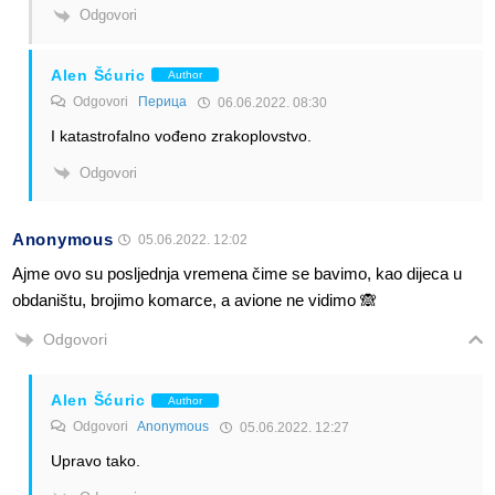
Odgovori
Alen Šćuric
Author
Odgovori
Перица
06.06.2022. 08:30
I katastrofalno vođeno zrakoplovstvo.
Odgovori
Anonymous
05.06.2022. 12:02
Ajme ovo su posljednja vremena čime se bavimo, kao dijeca u
obdaništu, brojimo komarce, a avione ne vidimo 🙈
Odgovori
Alen Šćuric
Author
Odgovori
Anonymous
05.06.2022. 12:27
Upravo tako.