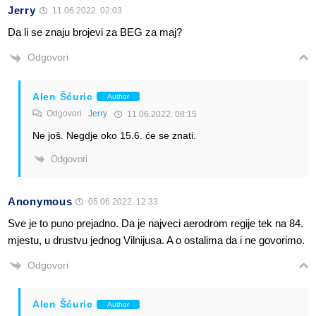
Jerry
11.06.2022. 02:03
Da li se znaju brojevi za BEG za maj?
Odgovori
Alen Šćuric
Author
Odgovori
Jerry
11.06.2022. 08:15
Ne još. Negdje oko 15.6. će se znati.
Odgovori
Anonymous
05.06.2022. 12:33
Sve je to puno prejadno. Da je najveci aerodrom regije tek na 84.
mjestu, u drustvu jednog Vilnijusa. A o ostalima da i ne govorimo.
Odgovori
Alen Šćuric
Author