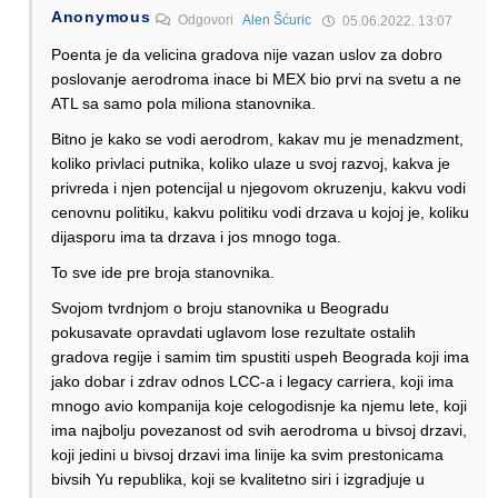
Anonymous
Odgovori
Alen Šćuric
05.06.2022. 13:07
Poenta je da velicina gradova nije vazan uslov za dobro
poslovanje aerodroma inace bi MEX bio prvi na svetu a ne
ATL sa samo pola miliona stanovnika.
Bitno je kako se vodi aerodrom, kakav mu je menadzment,
koliko privlaci putnika, koliko ulaze u svoj razvoj, kakva je
privreda i njen potencijal u njegovom okruzenju, kakvu vodi
cenovnu politiku, kakvu politiku vodi drzava u kojoj je, koliku
dijasporu ima ta drzava i jos mnogo toga.
To sve ide pre broja stanovnika.
Svojom tvrdnjom o broju stanovnika u Beogradu
pokusavate opravdati uglavom lose rezultate ostalih
gradova regije i samim tim spustiti uspeh Beograda koji ima
jako dobar i zdrav odnos LCC-a i legacy carriera, koji ima
mnogo avio kompanija koje celogodisnje ka njemu lete, koji
ima najbolju povezanost od svih aerodroma u bivsoj drzavi,
koji jedini u bivsoj drzavi ima linije ka svim prestonicama
bivsih Yu republika, koji se kvalitetno siri i izgradjuje u