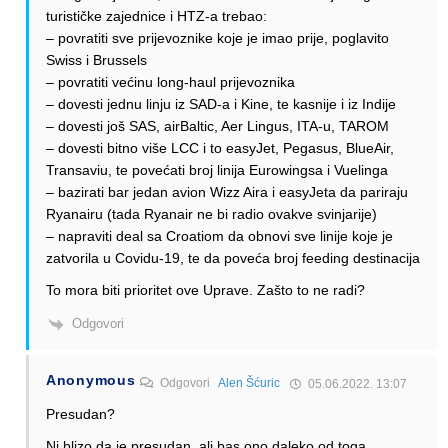
turističke zajednice i HTZ-a trebao:
– povratiti sve prijevoznike koje je imao prije, poglavito
Swiss i Brussels
– povratiti većinu long-haul prijevoznika
– dovesti jednu linju iz SAD-a i Kine, te kasnije i iz Indije
– dovesti još SAS, airBaltic, Aer Lingus, ITA-u, TAROM
– dovesti bitno više LCC i to easyJet, Pegasus, BlueAir,
Transaviu, te povećati broj linija Eurowingsa i Vuelinga
– bazirati bar jedan avion Wizz Aira i easyJeta da pariraju
Ryanairu (tada Ryanair ne bi radio ovakve svinjarije)
– napraviti deal sa Croatiom da obnovi sve linije koje je
zatvorila u Covidu-19, te da poveća broj feeding destinacija
To mora biti prioritet ove Uprave. Zašto to ne radi?
Odgovori
Anonymous
Odgovori
Alen Šćuric
05.06.2022. 13:07
Presudan?
Ni blizo da je presudan, ali bas ono daleko od toga.