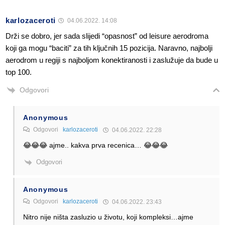
karlozaceroti
04.06.2022. 14:08
Drži se dobro, jer sada slijedi “opasnost” od leisure aerodroma
koji ga mogu “baciti” za tih ključnih 15 pozicija. Naravno, najbolji
aerodrom u regiji s najboljom konektiranosti i zaslužuje da bude u
top 100.
Odgovori
Anonymous
Odgovori
karlozaceroti
04.06.2022. 22:28
😂😂😂 ajme.. kakva prva recenica… 😂😂😂
Odgovori
Anonymous
Odgovori
karlozaceroti
04.06.2022. 23:43
Nitro nije ništa zasluzio u životu, koji kompleksi…ajme