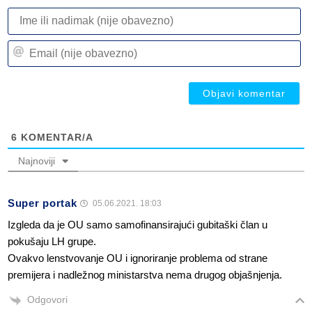
I
ili
n
Em
(n
(n
ob
ob
6
KOMENTAR/A
Najnoviji
Super portak
05.06.2021. 18:03
Izgleda da je OU samo samofinansirajući gubitaški član u
pokušaju LH grupe.
Ovakvo lenstvovanje OU i ignoriranje problema od strane
premijera i nadležnog ministarstva nema drugog objašnjenja.
Odgovori