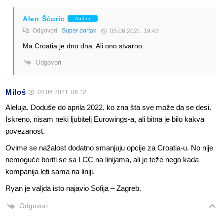
Alen Šćuric
Author
Odgovori
Super portak
05.06.2021. 19:43
Ma Croatia je dno dna. Ali ono stvarno.
Odgovori
Miloš
04.06.2021. 06:12
Aleluja. Doduše do aprila 2022. ko zna šta sve može da se desi.
Iskreno, nisam neki ljubitelj Eurowings-a, ali bitna je bilo kakva
povezanost.
Ovime se nažalost dodatno smanjuju opcije za Croatia-u. No nije
nemoguće boriti se sa LCC na linijama, ali je teže nego kada
kompanija leti sama na liniji.
Ryan je valjda isto najavio Sofija – Zagreb.
Odgovori