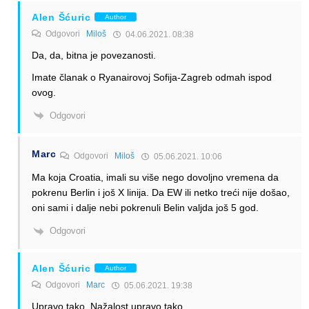
Alen Šćuric
Author
Odgovori
Miloš
04.06.2021. 08:38
Da, da, bitna je povezanosti.
Imate članak o Ryanairovoj Sofija-Zagreb odmah ispod
ovog.
Odgovori
Marc
Odgovori
Miloš
05.06.2021. 10:06
Ma koja Croatia, imali su više nego dovoljno vremena da
pokrenu Berlin i još X linija. Da EW ili netko treći nije došao,
oni sami i dalje nebi pokrenuli Belin valjda još 5 god.
Odgovori
Alen Šćuric
Author
Odgovori
Marc
05.06.2021. 19:38
Upravo tako. Nažalost upravo tako.