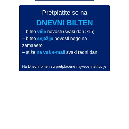
Pretplatite se na
DNEVNI BILTEN
– bitno
više
novosti (svaki dan >15)
– bitno
svježije
novosti nego na
zamaaero
– stiže
na vaš e-mail
svaki radni dan
Na Dnevni bilten su pretplaćene najveće institucije
i zračne luke
Pročitajte više>
POŠALJITE NOVOST
Budite i vi novinar
zama
aero
!
Ako pošaljete 10 novosti koje objavimo
možete postati honorarni suradnik