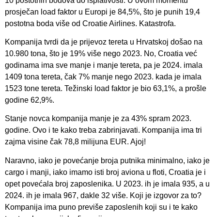
10 postotnih bodova do isplativosti. U ovom momentu
prosječan load faktor u Europi je 84,5%, što je punih 19,4
postotna boda više od Croatie Airlines. Katastrofa.
Kompanija tvrdi da je prijevoz tereta u Hrvatskoj došao na
10.980 tona, što je 19% više nego 2023. No, Croatia već
godinama ima sve manje i manje tereta, pa je 2024. imala
1409 tona tereta, čak 7% manje nego 2023. kada je imala
1523 tone tereta. Težinski load faktor je bio 63,1%, a prošle
godine 62,9%.
Stanje novca kompanija manje je za 43% spram 2023.
godine. Ovo i te kako treba zabrinjavati. Kompanija ima tri
zajma visine čak 78,8 milijuna EUR. Ajoj!
Naravno, iako je povećanje broja putnika minimalno, iako je
cargo i manji, iako imamo isti broj aviona u floti, Croatia je i
opet povećala broj zaposlenika. U 2023. ih je imala 935, a u
2024. ih je imala 967, dakle 32 više. Koji je izgovor za to?
Kompanija ima puno previše zaposlenih koji su i te kako