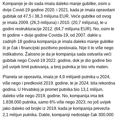
Kompanije je do sada imala daleko manje gubitke, osim u
dvije Covid-19 godine 2020. i 2021. kada je imala opravdani
gubitak od 47,5 i 38,3 milijuna EUR. Veće gubitke od ovog
je imala 2009. (26,3 milijuna) i 2010. (20,7 milijuna), te u
godini restrukturacije 2012. (64,7 milijuna EUR). No, osim te
tri godine + dvije godine Covida-19, od 2007. dakle u
zadnjih 18 godina kompanija je imala daleko manje gubitke
ili je čak i financijski pozitivno poslovala. Nije li to više nego
indikativno. Žalosno je da je kompanija sada ostvarila veći
gubitak nego Covid-19 2022. godine, dok je dio godine bio
još uvijek limit putovanja, a broj putnika je bio vrlo malen.
Planeta se oporavila, imala je 4,9 milijardi putnika u 2024,
više nego i predkovid 2019. godine, te je 2024. bila rekordna
godina. U Hrvatskoj je promet putnika bio 13,1 milijun,
daleko više nego 2019. godine. No, kompanija ima tek
1.838.000 putnika, samo 6% više nego 2023, no još uvijek
jako daleko od brojki iz 2019. kada je kompanija prevezla
2,1 milijun putnika. Dakle, kompaniji nedostaje čak 300.000