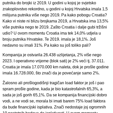
putnika do brojki iz 2019. U godini u kojoj je svjetsko
zrakoplovstvo rekordno, u godini u kojoj Hrvatska imala 1,5
milijuna putnika više nego 2019. Pa kako pobogu Croatia?
Kako vi niste ni blizu brojkama 2019, a Hrvatska ima 13,5%
više putnika nego te 2019. Zašto Croatia i dalje gubi tržišni
udio? U ovom momentu Croatia ima tek 14,0% udjela u
broju putnika Hrvatske. Te 2019. imala je 18,1%. Još
nedavno su imali 31%. Pa kako su još toliko pali?
Kompanija je ostvarila 26.438 uzlijetanja, 2% više nego
2023. I operativno vrijeme (blok sati) je 2% veći tj. 37.011.
Croatia je imala 17.070.000 km naleta, dok je prošle godine
imala 16.728.000, što znači da je povećanje samo 2%.
Žalosno ali prošlogodišnji tragičan load faktor je još i pao
spram prošle godine, kada je bio katastrofalnih 65,3%, a
sada je još gorih 65,1%. Da se kompanija financijski dobro
vodi, a ne vodi se, morala bi imati barem 75% load faktora
da bude financijski isplativa. Znači nedostaje joj ogromnih