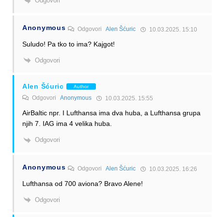
Odgovori
Anonymous
Odgovori
Alen Šćuric
10.03.2025. 15:10
Suludo! Pa tko to ima? Kajgot!
Odgovori
Alen Šćuric
Author
Odgovori
Anonymous
10.03.2025. 15:55
AirBaltic npr. I Lufthansa ima dva huba, a Lufthansa grupa
njih 7. IAG ima 4 velika huba.
Odgovori
Anonymous
Odgovori
Alen Šćuric
10.03.2025. 16:26
Lufthansa od 700 aviona? Bravo Alene!
Odgovori