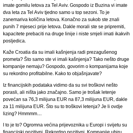
imate gomilu letova za Tel Aviv. Gospodo iz Buzina vi imate
dva leta za Tel Aviv tjedno samo u top sezoni. To je
zanemariva količina letova. Konačno za sukob ste znali
punih 7 mjeseci prije letova. Dakle morali ste se pripremiti,
kapacitete prebaciti na druge linije i niste smjeli imati ikakvih
posljedica.
Kaže Croatia da su imali kašnjenja radi prezagušenog
prometa? Što samo ste vi imali kašnjenja? Tako nešto druge
kompanije nemaju? Gospodo, govorim o kompanijama koje
su rekordno profitabilne. Kako to objašnjavate?
Iz financijskih podataka vidimo da su svi troškovi nešto
porasli, ali ništa jako značajno. Samo je trošak letenje
povećan sa 76,3 milijuna EUR na 87,3 milijuna EUR, dakle
za 11 milijuna EUR. Što su to troškovi letenja? Je li ovdje
lizing? Hmmmm…
I to je to? Ogromna većina prijevoznika u Europi i svijetu su
financijski pozitivni. Rekordno pozitivni. Kompanije ubiru