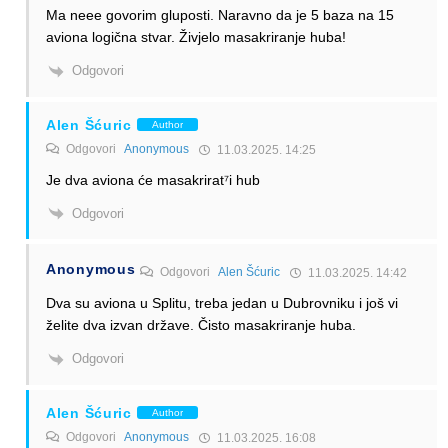
Ma neee govorim gluposti. Naravno da je 5 baza na 15
aviona logična stvar. Živjelo masakriranje huba!
Odgovori
Alen Šćuric
Author
Odgovori
Anonymous
11.03.2025. 14:25
Je dva aviona će masakrirat⁷i hub
Odgovori
Anonymous
Odgovori
Alen Šćuric
11.03.2025. 14:42
Dva su aviona u Splitu, treba jedan u Dubrovniku i još vi
želite dva izvan države. Čisto masakriranje huba.
Odgovori
Alen Šćuric
Author
Odgovori
Anonymous
11.03.2025. 16:08