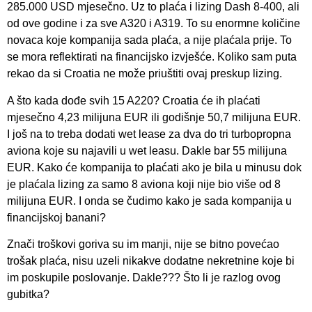
285.000 USD mjesečno. Uz to plaća i lizing Dash 8-400, ali
od ove godine i za sve A320 i A319. To su enormne količine
novaca koje kompanija sada plaća, a nije plaćala prije. To
se mora reflektirati na financijsko izvješće. Koliko sam puta
rekao da si Croatia ne može priuštiti ovaj preskup lizing.
A što kada dođe svih 15 A220? Croatia će ih plaćati
mjesečno 4,23 milijuna EUR ili godišnje 50,7 milijuna EUR.
I još na to treba dodati wet lease za dva do tri turbopropna
aviona koje su najavili u wet leasu. Dakle bar 55 milijuna
EUR. Kako će kompanija to plaćati ako je bila u minusu dok
je plaćala lizing za samo 8 aviona koji nije bio više od 8
milijuna EUR. I onda se čudimo kako je sada kompanija u
financijskoj banani?
Znači troškovi goriva su im manji, nije se bitno povećao
trošak plaća, nisu uzeli nikakve dodatne nekretnine koje bi
im poskupile poslovanje. Dakle??? Što li je razlog ovog
gubitka?