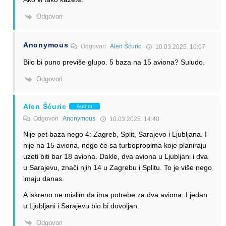
Odgovori
Anonymous
Odgovori
Alen Šćuric
10.03.2025. 10:07
Bilo bi puno previše glupo. 5 baza na 15 aviona? Suludo.
Odgovori
Alen Šćuric
Author
Odgovori
Anonymous
10.03.2025. 14:40
Nije pet baza nego 4: Zagreb, Split, Sarajevo i Ljubljana. I
nije na 15 aviona, nego će sa turbopropima koje planiraju
uzeti biti bar 18 aviona. Dakle, dva aviona u Ljubljani i dva
u Sarajevu, znači njih 14 u Zagrebu i Splitu. To je više nego
imaju danas.
A iskreno ne mislim da ima potrebe za dva aviona. I jedan
u Ljubljani i Sarajevu bio bi dovoljan.
Odgovori