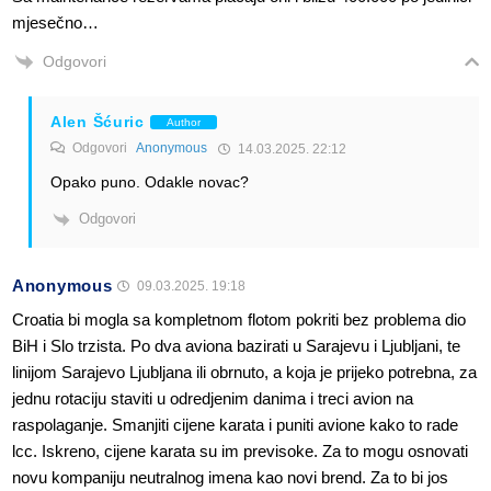
mjesečno…
Odgovori
Alen Šćuric
Author
Odgovori
Anonymous
14.03.2025. 22:12
Opako puno. Odakle novac?
Odgovori
Anonymous
09.03.2025. 19:18
Croatia bi mogla sa kompletnom flotom pokriti bez problema dio
BiH i Slo trzista. Po dva aviona bazirati u Sarajevu i Ljubljani, te
linijom Sarajevo Ljubljana ili obrnuto, a koja je prijeko potrebna, za
jednu rotaciju staviti u odredjenim danima i treci avion na
raspolaganje. Smanjiti cijene karata i puniti avione kako to rade
lcc. Iskreno, cijene karata su im previsoke. Za to mogu osnovati
novu kompaniju neutralnog imena kao novi brend. Za to bi jos