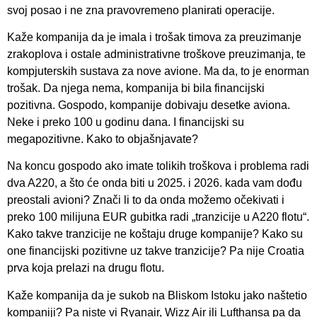
svoj posao i ne zna pravovremeno planirati operacije.
Kaže kompanija da je imala i trošak timova za preuzimanje
zrakoplova i ostale administrativne troškove preuzimanja, te
kompjuterskih sustava za nove avione. Ma da, to je enorman
trošak. Da njega nema, kompanija bi bila financijski
pozitivna. Gospodo, kompanije dobivaju desetke aviona.
Neke i preko 100 u godinu dana. I financijski su
megapozitivne. Kako to objašnjavate?
Na koncu gospodo ako imate tolikih troškova i problema radi
dva A220, a što će onda biti u 2025. i 2026. kada vam dođu
preostali avioni? Znači li to da onda možemo očekivati i
preko 100 milijuna EUR gubitka radi „tranzicije u A220 flotu“.
Kako takve tranzicije ne koštaju druge kompanije? Kako su
one financijski pozitivne uz takve tranzicije? Pa nije Croatia
prva koja prelazi na drugu flotu.
Kaže kompanija da je sukob na Bliskom Istoku jako naštetio
kompaniji? Pa niste vi Ryanair, Wizz Air ili Lufthansa pa da