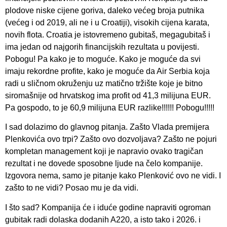
plodove niske cijene goriva, daleko većeg broja putnika
(većeg i od 2019, ali ne i u Croatiji), visokih cijena karata,
novih flota. Croatia je istovremeno gubitaš, megagubitaš i
ima jedan od najgorih financijskih rezultata u povijesti.
Pobogu! Pa kako je to moguće. Kako je moguće da svi
imaju rekordne profite, kako je moguće da Air Serbia koja
radi u sličnom okruženju uz matično tržište koje je bitno
siromašnije od hrvatskog ima profit od 41,3 milijuna EUR.
Pa gospodo, to je 60,9 milijuna EUR razlike!!!!!! Pobogu!!!!!
I sad dolazimo do glavnog pitanja. Zašto Vlada premijera
Plenkovića ovo trpi? Zašto ovo dozvoljava? Zašto ne pojuri
kompletan management koji je napravio ovako tragičan
rezultat i ne dovede sposobne ljude na čelo kompanije.
Izgovora nema, samo je pitanje kako Plenković ovo ne vidi. I
zašto to ne vidi? Posao mu je da vidi.
I što sad? Kompanija će i iduće godine napraviti ogroman
gubitak radi dolaska dodanih A220, a isto tako i 2026. i