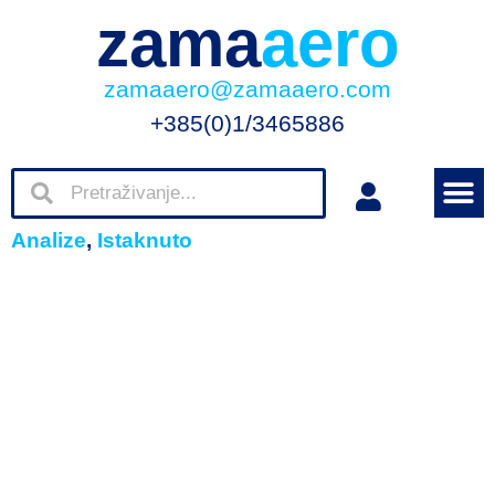
zama
aero
zamaaero@zamaaero.com
+385(0)1/3465886
Analize
,
Istaknuto