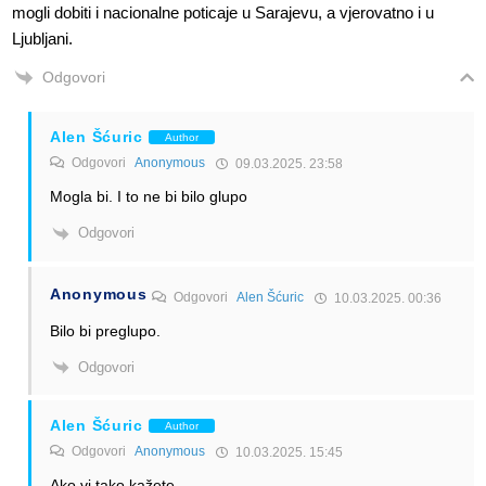
mogli dobiti i nacionalne poticaje u Sarajevu, a vjerovatno i u
Ljubljani.
Odgovori
Alen Šćuric
Author
Odgovori
Anonymous
09.03.2025. 23:58
Mogla bi. I to ne bi bilo glupo
Odgovori
Anonymous
Odgovori
Alen Šćuric
10.03.2025. 00:36
Bilo bi preglupo.
Odgovori
Alen Šćuric
Author
Odgovori
Anonymous
10.03.2025. 15:45
Ako vi tako kažete.