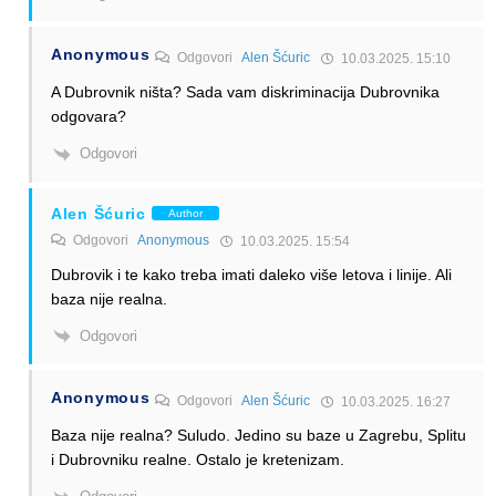
Anonymous
Odgovori
Alen Šćuric
10.03.2025. 15:10
A Dubrovnik ništa? Sada vam diskriminacija Dubrovnika
odgovara?
Odgovori
Alen Šćuric
Author
Odgovori
Anonymous
10.03.2025. 15:54
Dubrovik i te kako treba imati daleko više letova i linije. Ali
baza nije realna.
Odgovori
Anonymous
Odgovori
Alen Šćuric
10.03.2025. 16:27
Baza nije realna? Suludo. Jedino su baze u Zagrebu, Splitu
i Dubrovniku realne. Ostalo je kretenizam.