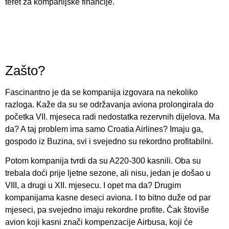
teret za kompanijske financije.
Zašto?
Fascinantno je da se kompanija izgovara na nekoliko
razloga. Kaže da su se održavanja aviona prolongirala do
početka VII. mjeseca radi nedostatka rezervnih dijelova. Ma
da? A taj problem ima samo Croatia Airlines? Imaju ga,
gospodo iz Buzina, svi i svejedno su rekordno profitabilni.
Potom kompanija tvrdi da su A220-300 kasnili. Oba su
trebala doći prije ljetne sezone, ali nisu, jedan je došao u
VIII, a drugi u XII. mjesecu. I opet ma da? Drugim
kompanijama kasne deseci aviona. I to bitno duže od par
mjeseci, pa svejedno imaju rekordne profite. Čak štoviše
avion koji kasni znači kompenzacije Airbusa, koji će