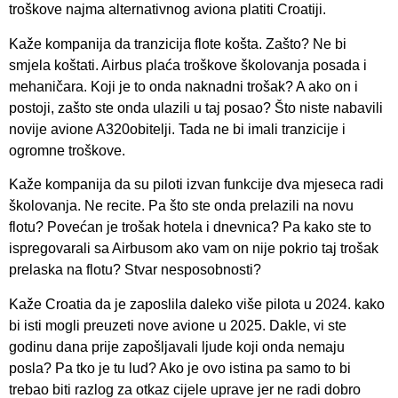
troškove najma alternativnog aviona platiti Croatiji.
Kaže kompanija da tranzicija flote košta. Zašto? Ne bi
smjela koštati. Airbus plaća troškove školovanja posada i
mehaničara. Koji je to onda naknadni trošak? A ako on i
postoji, zašto ste onda ulazili u taj posao? Što niste nabavili
novije avione A320obitelji. Tada ne bi imali tranzicije i
ogromne troškove.
Kaže kompanija da su piloti izvan funkcije dva mjeseca radi
školovanja. Ne recite. Pa što ste onda prelazili na novu
flotu? Povećan je trošak hotela i dnevnica? Pa kako ste to
ispregovarali sa Airbusom ako vam on nije pokrio taj trošak
prelaska na flotu? Stvar nesposobnosti?
Kaže Croatia da je zaposlila daleko više pilota u 2024. kako
bi isti mogli preuzeti nove avione u 2025. Dakle, vi ste
godinu dana prije zapošljavali ljude koji onda nemaju
posla? Pa tko je tu lud? Ako je ovo istina pa samo to bi
trebao biti razlog za otkaz cijele uprave jer ne radi dobro