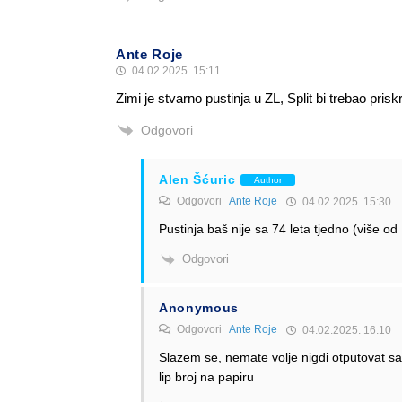
Ante Roje
04.02.2025. 15:11
Zimi je stvarno pustinja u ZL, Split bi trebao pri
Odgovori
Alen Šćuric
Author
Odgovori
Ante Roje
04.02.2025. 15:30
Pustinja baš nije sa 74 leta tjedno (više o
Odgovori
Anonymous
Odgovori
Ante Roje
04.02.2025. 16:10
Slazem se, nemate volje nigdi otputovat sa 
lip broj na papiru