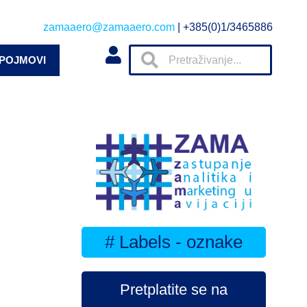
zamaaero@zamaaero.com
| +385(0)1/3465886
 POJMOVI
# Labels - oznake
Pretplatite se na