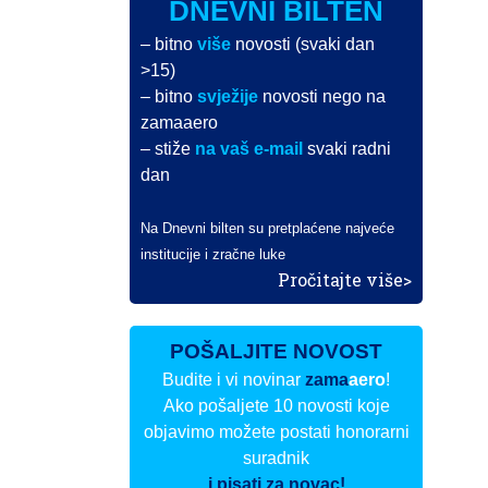
DNEVNI BILTEN
– bitno
više
novosti (svaki dan
>15)
– bitno
svježije
novosti nego na
zamaaero
– stiže
na vaš e-mail
svaki radni
dan
Na Dnevni bilten su pretplaćene najveće
institucije i zračne luke
Pročitajte više>
POŠALJITE NOVOST
Budite i vi novinar
zama
aero
!
Ako pošaljete 10 novosti koje
objavimo možete postati honorarni
suradnik
i pisati za novac!