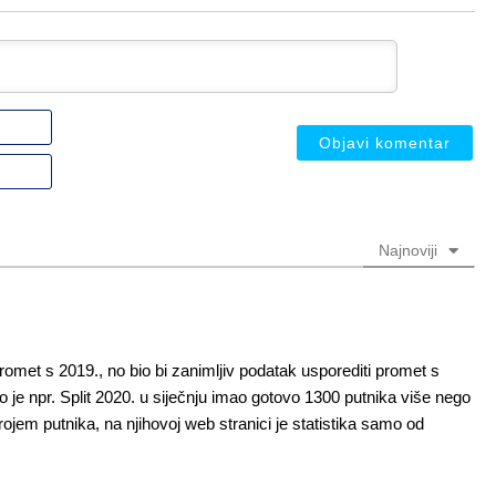
Ime
ili
nadimak
Email
(nije
(nije
obavezno)
obavezno)
Najnoviji
 promet s 2019., no bio bi zanimljiv podatak usporediti promet s
e npr. Split 2020. u siječnju imao gotovo 1300 putnika više nego
rojem putnika, na njihovoj web stranici je statistika samo od