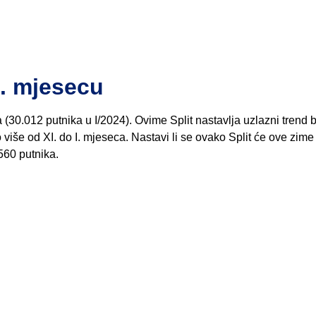
I. mjesecu
 (30.012 putnika u I/2024). Ovime Split nastavlja uzlazni trend 
više od XI. do I. mjeseca. Nastavi li se ovako Split će ove zime
560 putnika.