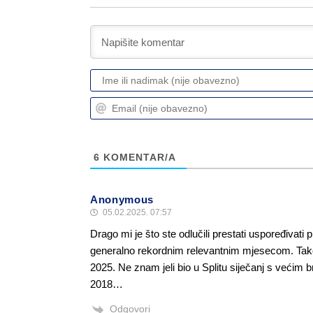
6
KOMENTAR/A
Anonymous
05.02.2025. 07:57
Drago mi je što ste odlučili prestati uspoređivati
generalno rekordnim relevantnim mjesecom. Tako j
2025. Ne znam jeli bio u Splitu siječanj s većim b
2018…
Odgovori