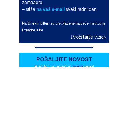
zamaaero
– stiže
na vaš e-mail
svaki radni dan
Na Dnevni bilten su pretplaćene najveće institucije
i zračne luke
Pročitajte više>
POŠALJITE NOVOST
Budite i vi novinar
zama
aero
!
Ako pošaljete 10 novosti koje objavimo
možete postati honorarni suradnik
i pisati za novac!
Info