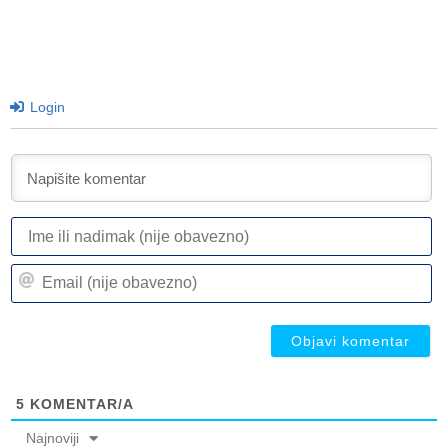
Login
I
ili
n
Em
(n
(n
ob
ob
5
KOMENTAR/A
Najnoviji