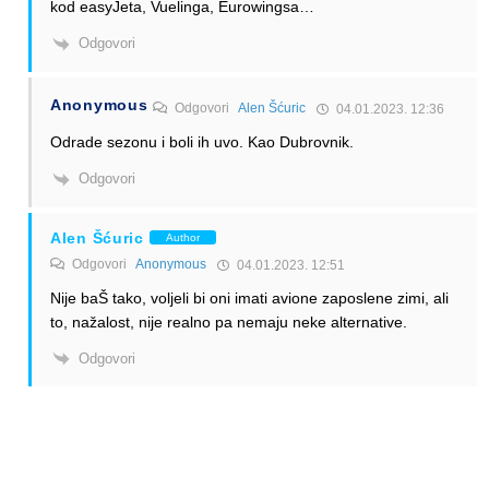
kod easyJeta, Vuelinga, Eurowingsa…
Odgovori
Anonymous
Odgovori
Alen Šćuric
04.01.2023. 12:36
Odrade sezonu i boli ih uvo. Kao Dubrovnik.
Odgovori
Alen Šćuric
Author
Odgovori
Anonymous
04.01.2023. 12:51
Nije baŠ tako, voljeli bi oni imati avione zaposlene zimi, ali
to, nažalost, nije realno pa nemaju neke alternative.
Odgovori