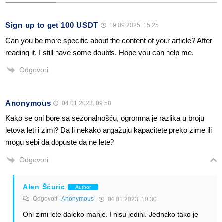
Sign up to get 100 USDT
19.09.2025. 15:25
Can you be more specific about the content of your article? After
reading it, I still have some doubts. Hope you can help me.
Odgovori
Anonymous
04.01.2023. 09:58
Kako se oni bore sa sezonalnošću, ogromna je razlika u broju
letova leti i zimi? Da li nekako angažuju kapacitete preko zime ili
mogu sebi da dopuste da ne lete?
Odgovori
Alen Šćuric
Author
Odgovori
Anonymous
04.01.2023. 10:30
Oni zimi lete daleko manje. I nisu jedini. Jednako tako je