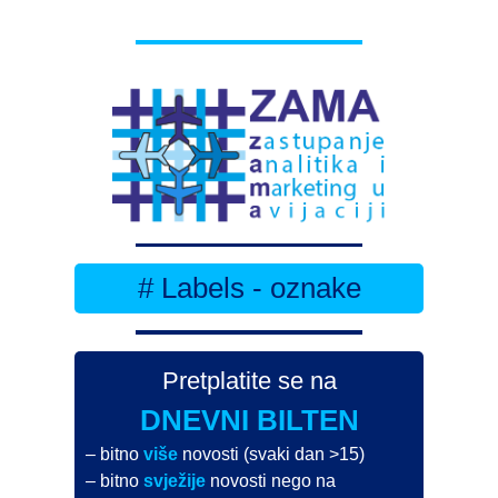
# Labels - oznake
Pretplatite se na
DNEVNI BILTEN
– bitno
više
novosti (svaki dan >15)
– bitno
svježije
novosti nego na