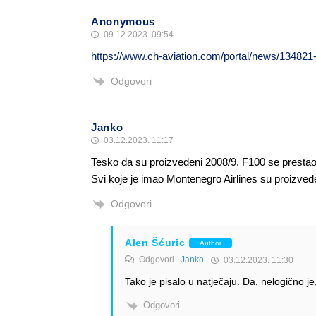
Anonymous
09.12.2023. 09:54
https://www.ch-aviation.com/portal/news/134821
Odgovori
Janko
03.12.2023. 11:17
Tesko da su proizvedeni 2008/9. F100 se prestao 
Svi koje je imao Montenegro Airlines su proizved
Odgovori
Alen Šćuric
Author
Odgovori
Janko
03.12.2023. 11:30
Tako je pisalo u natječaju. Da, nelogično je,
Odgovori