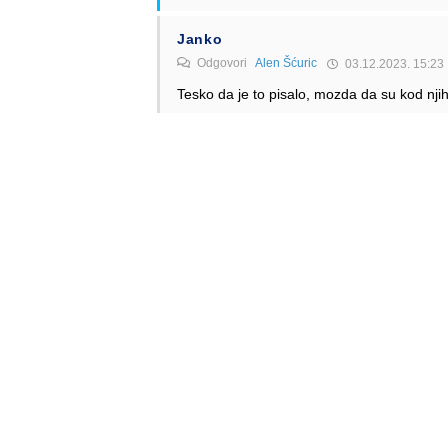
Janko
Odgovori
Alen Šćuric
03.12.2023. 15:23
Tesko da je to pisalo, mozda da su kod nji
Odgovori
Anonymous
Odgovori
Alen Šćuric
03.12.2023. 17:34
Pa… ako na google maps gledate sliku TGD
Odgovori
Anonymous
03.12.2023. 10:52
Evo Qantasov prvi A220 obavio prvi let. Predivn
Odgovori