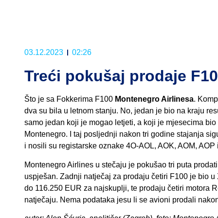
03.12.2023
02:26
Treći pokušaj prodaje F1
Što je sa Fokkerima F100
Montenegro Airlinesa
. Komp
dva su bila u letnom stanju. No, jedan je bio na kraju resu
samo jedan koji je mogao letjeti, a koji je mjesecima bi
Montenegro. I taj posljednji nakon tri godine stajanja si
i nosili su registarske oznake 4O-AOL, AOK, AOM, AOP 
Montenegro Airlines u stečaju je pokušao tri puta prodat
uspješan. Zadnji natječaj za prodaju četiri F100 je bio 
do 116.250 EUR za najskuplji, te prodaju četiri motora
natječaju. Nema podataka jesu li se avioni prodali nako