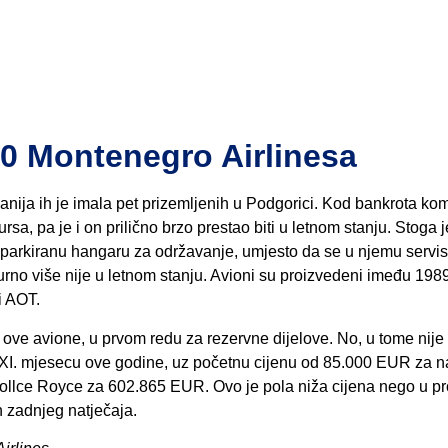
00 Montenegro Airlinesa
anija ih je imala pet prizemljenih u Podgorici. Kod bankrota ko
rsa, pa je i on prilično brzo prestao biti u letnom stanju. Stoga 
o parkiranu hangaru za održavanje, umjesto da se u njemu servisi
gurno više nije u letnom stanju. Avioni su proizvedeni imeđu 1989
i AOT.
i ove avione, u prvom redu za rezervne dijelove. No, u tome nije
u XI. mjesecu ove godine, uz početnu cijenu od 85.000 EUR za naj
 Rollce Royce za 602.865 EUR. Ovo je pola niža cijena nego u p
n zadnjeg natječaja.