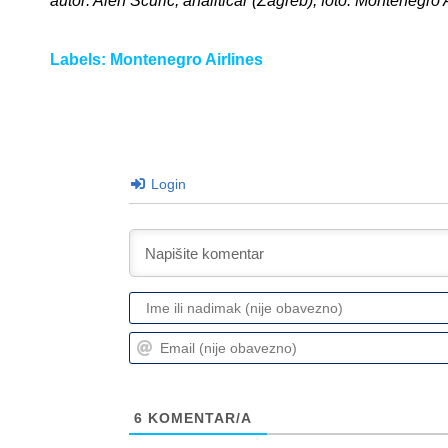
autor: Alen Šćuric, analitičar (Zagreb), foto: Montenegro 
Labels:
Montenegro Airlines
Login
6
KOMENTAR/A