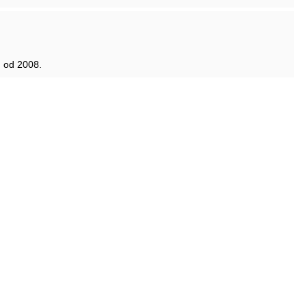
h od 2008.
, tamo vam stoji 5 F100 bez motora, 4 zajedno, 1 malo dalje
o bojanje na predivnom avionu.