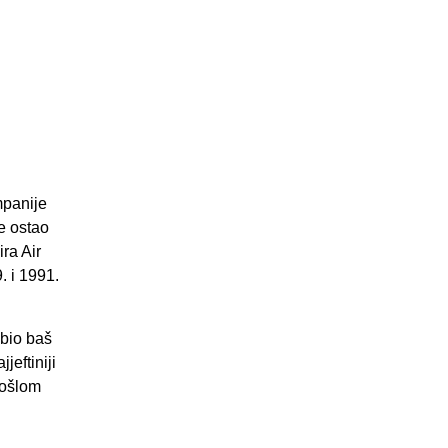
mpanije
je ostao
ra Air
. i 1991.
 bio baš
jeftiniji
rošlom