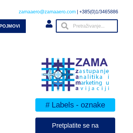
zamaaero@zamaaero.com
| +385(0)1/3465886
 POJMOVI
# Labels - oznake
Pretplatite se na