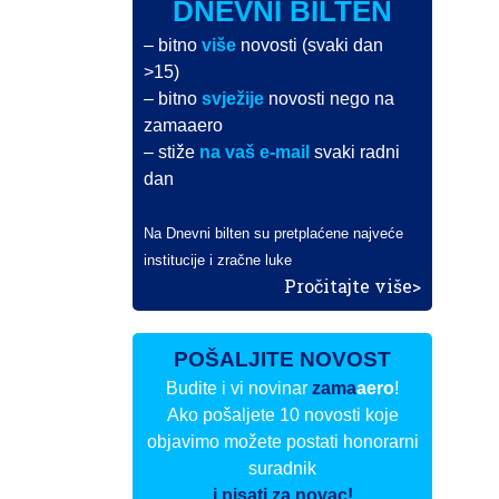
DNEVNI BILTEN
– bitno
više
novosti (svaki dan
>15)
– bitno
svježije
novosti nego na
zamaaero
– stiže
na vaš e-mail
svaki radni
dan
Na Dnevni bilten su pretplaćene najveće
institucije i zračne luke
Pročitajte više>
POŠALJITE NOVOST
Budite i vi novinar
zama
aero
!
Ako pošaljete 10 novosti koje
objavimo možete postati honorarni
suradnik
i pisati za novac!