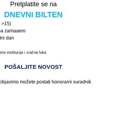
Pretplatite se na
DNEVNI BILTEN
n >15)
na zamaaero
dni dan
će institucije i zračne luke
Pročitajte više>
POŠALJITE NOVOST
 objavimo možete postati honorarni suradnik