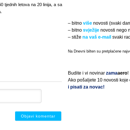
 tjednih letova na 20 linija, a sa
.
– bitno
više
novosti (svaki da
– bitno
svježije
novosti nego 
– stiže
na vaš e-mail
svaki ra
Na Dnevni bilten su pretplaćene najve
Budite i vi novinar
zama
aero
!
Ako pošaljete 10 novosti koje
i pisati za novac!