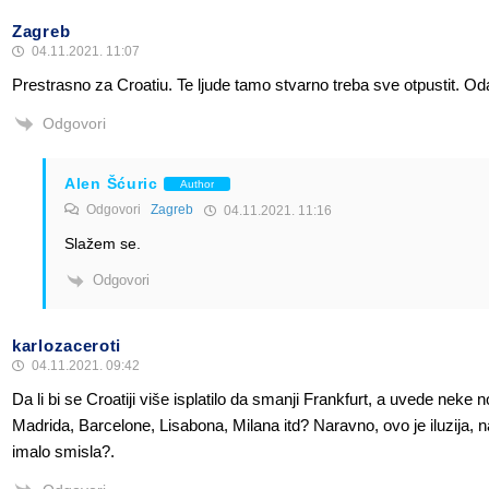
Zagreb
04.11.2021. 11:07
Prestrasno za Croatiu. Te ljude tamo stvarno treba sve otpustit. Oda
Odgovori
Alen Šćuric
Author
Odgovori
Zagreb
04.11.2021. 11:16
Slažem se.
Odgovori
karlozaceroti
04.11.2021. 09:42
Da li bi se Croatiji više isplatilo da smanji Frankfurt, a uvede neke n
Madrida, Barcelone, Lisabona, Milana itd? Naravno, ovo je iluzija, naža
imalo smisla?.