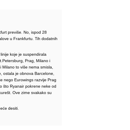
urt previše. No, ispod 28
 valove u Frankfurtu. Tih dodatnih
inije koje je suspendirala
t.Petersburg, Prag, Milano i
i Milano to više nema smisla,
e, ostala je obnova Barcelone,
ije nego Eurowings razvije Prag
ego što Ryanair pokrene neke od
ukurešt. Ove zime svakako su
eće desiti.