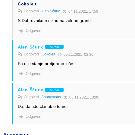
Čokolejt
Odgovori
Alen Šćuric
04.11.2021. 17:59
S Dubrovnikom nikad na zelene grane
Odgovori
Alen Šćuric
Author
Odgovori
Čokolejt
05.11.2021. 02:36
Pa nije stanje pretjerano loše.
Odgovori
Alen Šćuric
Author
Odgovori
Anonymous
03.11.2021. 13:05
Da, da, ide članak o tome.
Odgovori
Anonymous