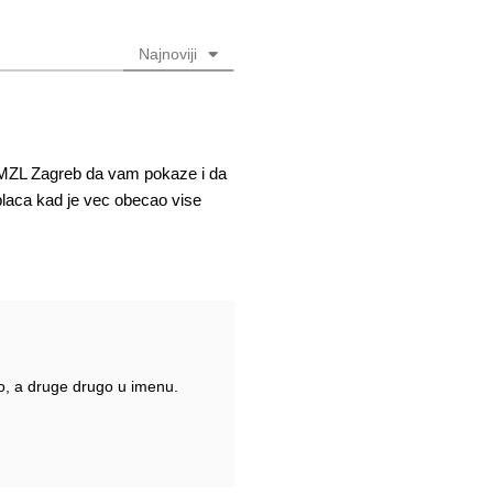
Najnoviji
ti MZL Zagreb da vam pokaze i da
placa kad je vec obecao vise
no, a druge drugo u imenu.