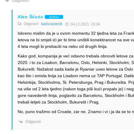
Odgovori
Alen Šćuric
Author
Odgovori
karlozaceroti
04.11.2021. 10:34
Iskreno mislim da je u ovom momentu 32 tjedna leta za Frankf
letova ne bi smjeli ići jer bi time uništili konektiranost na sve
4 leta mogli bi prebaciti na neku od drugih linija.
Kako god, kompanija je već odavno trebala obnoviti letove za l
2020. i to za Lisabon, Barcelonu, Oslo, Helsinki, Stockholm, S
Bukurešt. Nažalost sada kada je Ryaniar uveo letove za Oslo 
kao što i smisla linija za Lisabon nema uz TAP Portugal. Dakl
Helsinkija, Stockholma, St. Petersburga, Prag i Bukurešta. Pr
na više od 2 leta tjedno (nakon toga piši kući propalo je) i n
gore navedenih linija, poglavito za Barcelonu, Stockholm i B
trebali letjeti za Stockholm, Bukurešt i Prag.
No, puno tražimo od Croatie, zar ne. Znamo i vi i ja da se to n
Odgovori