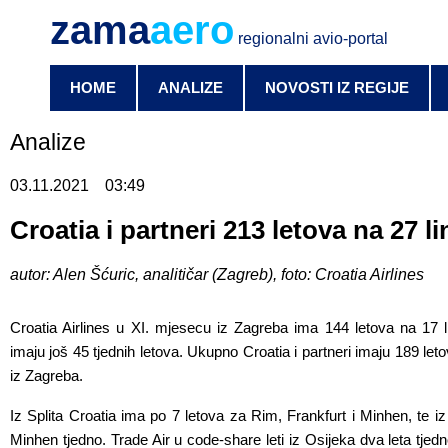
zama
aero
regionalni avio-portal
HOME
ANALIZE
NOVOSTI IZ REGIJE
Analize
03.11.2021
03:49
Croatia i partneri 213 letova na 27 l
autor: Alen Šćuric, analitičar (Zagreb), foto: Croatia Airlines
Croatia Airlines u XI. mjesecu iz Zagreba ima 144 letova na 17 li
imaju još 45 tjednih letova. Ukupno Croatia i partneri imaju 189 leto
iz Zagreba.
Iz Splita Croatia ima po 7 letova za Rim, Frankfurt i Minhen, te i
Minhen tjedno. Trade Air u code-share leti iz Osijeka dva leta tjedno