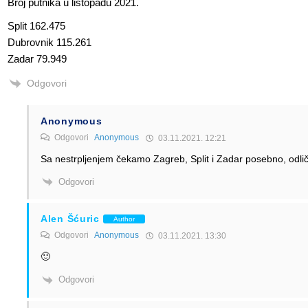
Broj putnika u listopadu 2021.
Split 162.475
Dubrovnik 115.261
Zadar 79.949
Odgovori
Anonymous
Odgovori
Anonymous
03.11.2021. 12:21
Sa nestrpljenjem čekamo Zagreb, Split i Zadar posebno, odlič
Odgovori
Alen Šćuric
Author
Odgovori
Anonymous
03.11.2021. 13:30
🙂
Odgovori