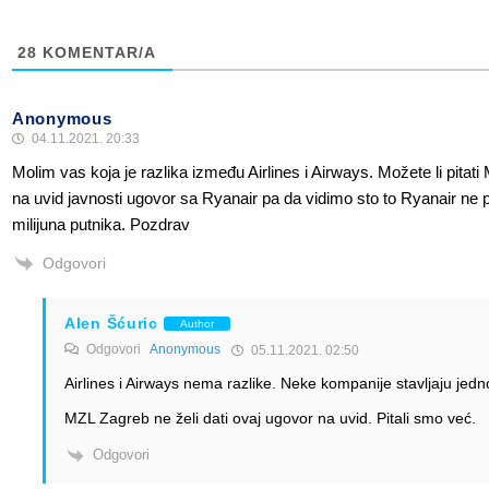
obavezno)
obavezno)
28
KOMENTAR/A
Anonymous
04.11.2021. 20:33
Molim vas koja je razlika između Airlines i Airways. Možete li pita
na uvid javnosti ugovor sa Ryanair pa da vidimo sto to Ryanair ne 
milijuna putnika. Pozdrav
Odgovori
Alen Šćuric
Author
Odgovori
Anonymous
05.11.2021. 02:50
Airlines i Airways nema razlike. Neke kompanije stavljaju jed
MZL Zagreb ne želi dati ovaj ugovor na uvid. Pitali smo već.
Odgovori