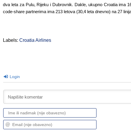
dva leta za Pulu, Rijeku i Dubrovnik. Dakle, ukupno Croatia ima 160
code-share partnerima ima 213 letova (30,4 leta dnevno) na 27 linija
Labels:
Croatia Airlines
Login
Ime
ili
nadimak
Email
(nije
(nije