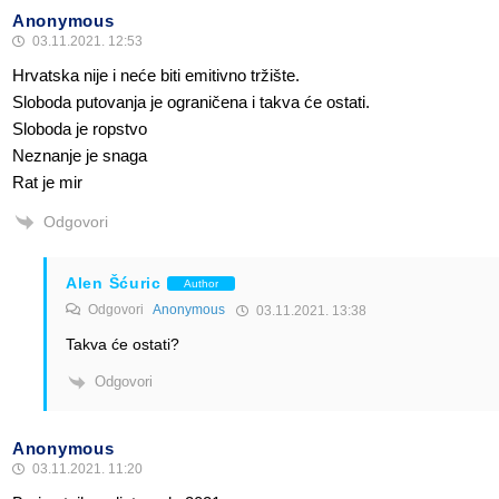
Anonymous
03.11.2021. 12:53
Hrvatska nije i neće biti emitivno tržište.
Sloboda putovanja je ograničena i takva će ostati.
Sloboda je ropstvo
Neznanje je snaga
Rat je mir
Odgovori
Alen Šćuric
Author
Odgovori
Anonymous
03.11.2021. 13:38
Takva će ostati?
Odgovori
Anonymous
03.11.2021. 11:20