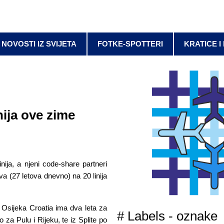
NOVOSTI IZ SVIJETA
FOTKE-SPOTTERI
KRATICE I
inija ove zime
nija, a njeni code-share partneri
va (27 letova dnevno) na 20 linija
z Osijeka Croatia ima dva leta za
# Labels - oznake
 za Pulu i Rijeku, te iz Splite po