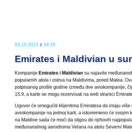
03.10.2023
04:19
Emirates i Maldivian u sur
Kompanije
Emirates i Maldivian
su najavile međunarodno
popularnih atola i ostrva na Maldivima, pored Malea.
potpisanog prošle godine između dve aviokompanije, čiji
15.9, a karte se mogu rezervisati na web stranici Emirates
Ugovor će omogućiti klijentima Emiratesa da imaju više o
aviokompanije na jednoj karti, a istovremeno će svojim kl
na Maldive sada će moći da stignu do njihovih najpopul
međunarodnog aerodroma Velana na atolu Severni Male. 