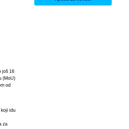
 još 16
u (MoU)
dom od
koji idu
a za