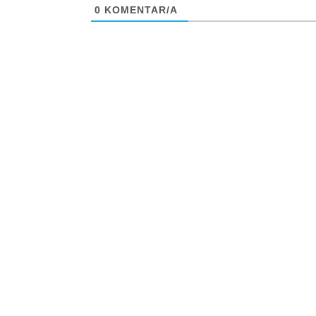
0
KOMENTAR/A
Info
Pretplata na dnevne 
Update
O nama
Kontakt
Impressum
Privacy Policy