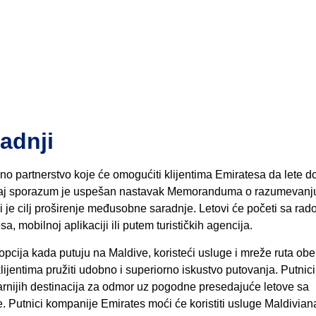
adnji
 partnerstvo koje će omogućiti klijentima Emiratesa da lete do
 Ovaj sporazum je uspešan nastavak Memoranduma o razumevanj
 je cilj proširenje međusobne saradnje. Letovi će početi sa ra
a, mobilnoj aplikaciji ili putem turističkih agencija.
pcija kada putuju na Maldive, koristeći usluge i mreže ruta obe
ijentima pružiti udobno i superiorno iskustvo putovanja. Putnici 
arnijih destinacija za odmor uz pogodne presedajuće letove sa
Putnici kompanije Emirates moći će koristiti usluge Maldivian