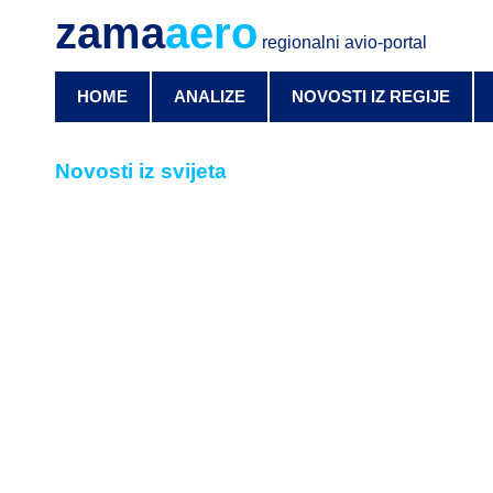
zama
aero
regionalni avio-portal
HOME
ANALIZE
NOVOSTI IZ REGIJE
Novosti iz svijeta