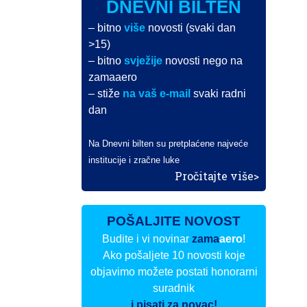
DNEVNI BILTEN
– bitno
više
novosti (svaki dan
>15)
– bitno
svježije
novosti nego na
zamaaero
– stiže
na vaš e-mail
svaki radni
dan
Na Dnevni bilten su pretplaćene najveće
institucije i zračne luke
Pročitajte više>
POŠALJITE NOVOST
Budite i vi novinar
zama
aero
!
Ako pošaljete 10 novosti koje
objavimo možete postati honorarni
suradnik
i pisati za novac!