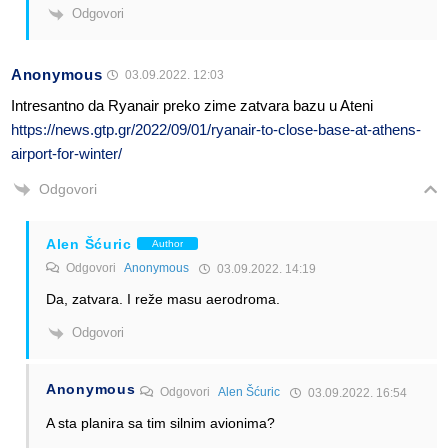
Odgovori
Anonymous
03.09.2022. 12:03
Intresantno da Ryanair preko zime zatvara bazu u Ateni
https://news.gtp.gr/2022/09/01/ryanair-to-close-base-at-athens-
airport-for-winter/
Odgovori
Alen Šćuric
Author
Odgovori
Anonymous
03.09.2022. 14:19
Da, zatvara. I reže masu aerodroma.
Odgovori
Anonymous
Odgovori
Alen Šćuric
03.09.2022. 16:54
A sta planira sa tim silnim avionima?