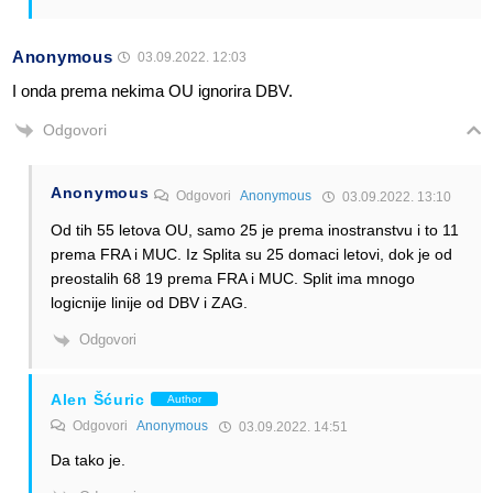
Anonymous
03.09.2022. 12:03
I onda prema nekima OU ignorira DBV.
Odgovori
Anonymous
Odgovori
Anonymous
03.09.2022. 13:10
Od tih 55 letova OU, samo 25 je prema inostranstvu i to 11
prema FRA i MUC. Iz Splita su 25 domaci letovi, dok je od
preostalih 68 19 prema FRA i MUC. Split ima mnogo
logicnije linije od DBV i ZAG.
Odgovori
Alen Šćuric
Author
Odgovori
Anonymous
03.09.2022. 14:51
Da tako je.