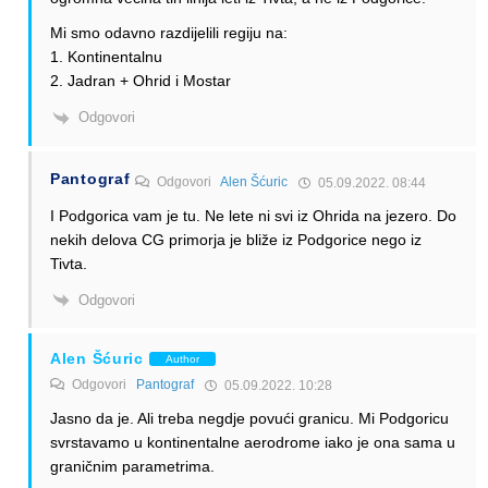
Mi smo odavno razdijelili regiju na:
1. Kontinentalnu
2. Jadran + Ohrid i Mostar
Odgovori
Pantograf
Odgovori
Alen Šćuric
05.09.2022. 08:44
I Podgorica vam je tu. Ne lete ni svi iz Ohrida na jezero. Do
nekih delova CG primorja je bliže iz Podgorice nego iz
Tivta.
Odgovori
Alen Šćuric
Author
Odgovori
Pantograf
05.09.2022. 10:28
Jasno da je. Ali treba negdje povući granicu. Mi Podgoricu
svrstavamo u kontinentalne aerodrome iako je ona sama u
graničnim parametrima.