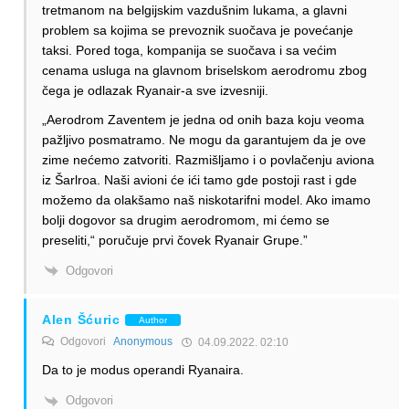
tretmanom na belgijskim vazdušnim lukama, a glavni
problem sa kojima se prevoznik suočava je povećanje
taksi. Pored toga, kompanija se suočava i sa većim
cenama usluga na glavnom briselskom aerodromu zbog
čega je odlazak Ryanair-a sve izvesniji.
„Aerodrom Zaventem je jedna od onih baza koju veoma
pažljivo posmatramo. Ne mogu da garantujem da je ove
zime nećemo zatvoriti. Razmišljamo i o povlačenju aviona
iz Šarlroa. Naši avioni će ići tamo gde postoji rast i gde
možemo da olakšamo naš niskotarifni model. Ako imamo
bolji dogovor sa drugim aerodromom, mi ćemo se
preseliti,“ poručuje prvi čovek Ryanair Grupe.”
Odgovori
Alen Šćuric
Author
Odgovori
Anonymous
04.09.2022. 02:10
Da to je modus operandi Ryanaira.
Odgovori