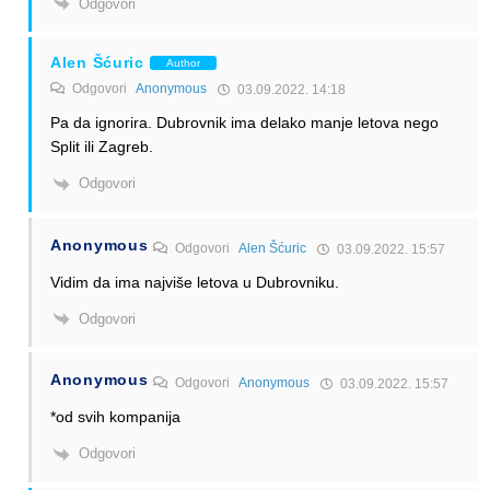
Odgovori
Alen Šćuric
Author
Odgovori
Anonymous
03.09.2022. 14:18
Pa da ignorira. Dubrovnik ima delako manje letova nego
Split ili Zagreb.
Odgovori
Anonymous
Odgovori
Alen Šćuric
03.09.2022. 15:57
Vidim da ima najviše letova u Dubrovniku.
Odgovori
Anonymous
Odgovori
Anonymous
03.09.2022. 15:57
*od svih kompanija
Odgovori