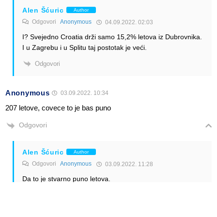
Alen Šćuric
Author
Odgovori
Anonymous
04.09.2022. 02:03
I? Svejedno Croatia drži samo 15,2% letova iz Dubrovnika.
I u Zagrebu i u Splitu taj postotak je veći.
Odgovori
Anonymous
03.09.2022. 10:34
207 letove, covece to je bas puno
Odgovori
Alen Šćuric
Author
Odgovori
Anonymous
03.09.2022. 11:28
Da to je stvarno puno letova.
Odgovori