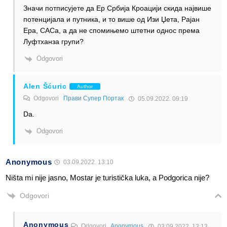
Значи потписујете да Ер Србија Кроацији скида највише
потенцијала и путника, и то више од Изи Џета, Рајан
Ера, САСа, а да не спомињемо штетни однос према
Луфтханза групи?
Odgovori
Alen Šćuric
Author
Odgovori
Прави Супер Портак
05.09.2022. 09:19
Da.
Odgovori
Anonymous
03.09.2022. 13:10
Ništa mi nije jasno, Mostar je turistička luka, a Podgorica nije?
Odgovori
Anonymous
Odgovori
Anonymous
03.09.2022. 13:13