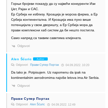
Горњи бројеви показују да су највећи конкуренти Изи
Џет, Рајан и САС.
Ер Србија ни изблизу. Кроација је морска фирма, а Ер
Србија континентална. И Кроација има пуно више
потенцијала у свом дворишту, а Ер Србија мора да
прави комплексни хаб систем да би нешто постигла.
Само напред са таквим саветима клијената.
Odgovori
Alen Šćuric
Author
Odgovori
Прави Супер Портак
04.09.2022. 10:20
Da tako je. Potpisujem. Uz napomenu da ipak na
kontinentalnim aerodromima najviše letova ima Air Serbia.
Odgovori
Прави Супер Портак
Odgovori
Alen Šćuric
04.09.2022. 12:49