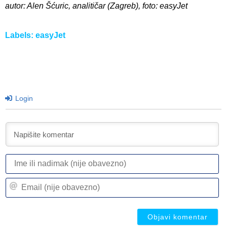
autor: Alen Šćuric, analitičar (Zagreb), foto: easyJet
Labels:
easyJet
Login
I
ili
n
Em
(n
(n
ob
ob