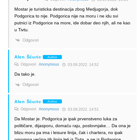
Mostar je turisticka destinacija zbog Medjugorja, dok
Podgorica to nije. Podgorica nije na moru i ne idu svi
putnici iz Podgorice na more, ide dobar deo njih, ali ne kao
u Tivtu.
Odgovori
Alen Šćuric
Author
Odgovori
Anonymous
03.09.2022. 14:52
Da tako je.
Odgovori
Alen Šćuric
Author
Odgovori
Anonymous
03.09.2022. 14:51
Da Mostar je. Podgorica je ipak prvenstveno luka za
političare, dijasporu, domaću raju, poslovnjake… Da ona je
blizu moru pa ima i leisure linija, čak i chartera, no ipak
ogromna većina tih linija leti iz Tivta, a ne iz Podgorice.