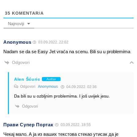
35
KOMENTAR/A
Najnoviji
Anonymous
03.09.2022. 22:02
Nadam se da se Easy Jet vraća na scenu. Bili su u problemima
Odgovori
Alen Šćuric
Author
Odgovori
Anonymous
04.09.2022. 02:36
Da bili su u ozbljnim problemima. I još uvijek jesu.
Odgovori
Прави Супер Портак
03.09.2022. 18:55
Чекај мало. А ја из ваших текстова стекао утисак да је