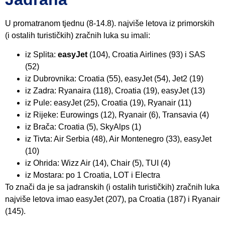
U promatranom tjednu (8-14.8). najviše letova iz primorskih
(i ostalih turističkih) zračnih luka su imali:
iz Splita:
easyJet
(104), Croatia Airlines (93) i SAS
(52)
iz Dubrovnika: Croatia (55), easyJet (54), Jet2 (19)
iz Zadra: Ryanaira (118), Croatia (19), easyJet (13)
iz Pule: easyJet (25), Croatia (19), Ryanair (11)
iz Rijeke: Eurowings (12), Ryanair (6), Transavia (4)
iz Brača: Croatia (5), SkyAlps (1)
iz Tivta: Air Serbia (48), Air Montenegro (33), easyJet
(10)
iz Ohrida: Wizz Air (14), Chair (5), TUI (4)
iz Mostara: po 1 Croatia, LOT i Electra
To znači da je sa jadranskih (i ostalih turističkih) zračnih luka
najviše letova imao easyJet (207), pa Croatia (187) i Ryanair
(145).