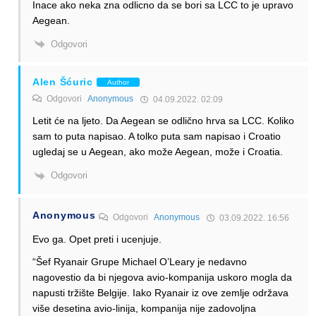
Inace ako neka zna odlicno da se bori sa LCC to je upravo
Aegean.
Odgovori
Alen Šćuric
Author
Odgovori
Anonymous
04.09.2022. 02:09
Letit će na ljeto. Da Aegean se odlično hrva sa LCC. Koliko
sam to puta napisao. A tolko puta sam napisao i Croatio
ugledaj se u Aegean, ako može Aegean, može i Croatia.
Odgovori
Anonymous
Odgovori
Anonymous
03.09.2022. 16:56
Evo ga. Opet preti i ucenjuje.
“Šef Ryanair Grupe Michael O’Leary je nedavno
nagovestio da bi njegova avio-kompanija uskoro mogla da
napusti tržište Belgije. Iako Ryanair iz ove zemlje održava
više desetina avio-linija, kompanija nije zadovoljna