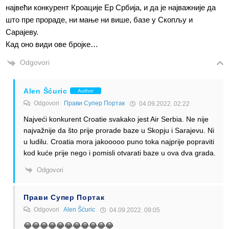
највећи конкурент Кроације Ер Србија, и да је најважније да
што пре прораде, ни мање ни више, базе у Скопљу и
Сарајеву.
Кад оно види ове бројке…
Odgovori
Alen Šćuric
Author
Odgovori
Прави Супер Портак
04.09.2022. 02:22
Najveći konkurent Croatie svakako jest Air Serbia. Ne nije
najvažnije da što prije prorade baze u Skopju i Sarajevu. Ni
u ludilu. Croatia mora jakooooo puno toka najprije popraviti
kod kuće prije nego i pomisli otvarati baze u ova dva grada.
Odgovori
Прави Супер Портак
Odgovori
Alen Šćuric
04.09.2022. 09:05
😂😂😂😂😂😂😂😂😂😂😂