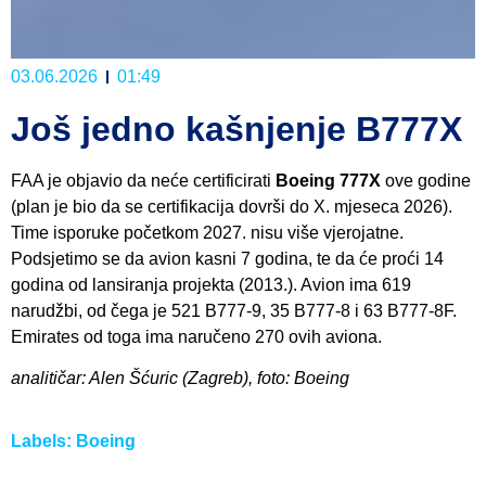
03.06.2026
01:49
Još jedno kašnjenje B777X
FAA je objavio da neće certificirati
Boeing 777X
ove godine
(plan je bio da se certifikacija dovrši do X. mjeseca 2026).
Time isporuke početkom 2027. nisu više vjerojatne.
Podsjetimo se da avion kasni 7 godina, te da će proći 14
godina od lansiranja projekta (2013.). Avion ima 619
narudžbi, od čega je 521 B777-9, 35 B777-8 i 63 B777-8F.
Emirates od toga ima naručeno 270 ovih aviona.
analitičar: Alen Šćuric (Zagreb), foto: Boeing
Labels:
Boeing