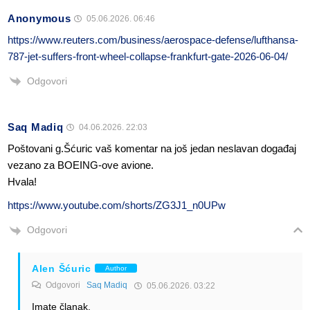
Anonymous
05.06.2026. 06:46
https://www.reuters.com/business/aerospace-defense/lufthansa-
787-jet-suffers-front-wheel-collapse-frankfurt-gate-2026-06-04/
Odgovori
Saq Madiq
04.06.2026. 22:03
Poštovani g.Šćuric vaš komentar na još jedan neslavan događaj
vezano za BOEING-ove avione.
Hvala!
https://www.youtube.com/shorts/ZG3J1_n0UPw
Odgovori
Alen Šćuric
Author
Odgovori
Saq Madiq
05.06.2026. 03:22
Imate članak.