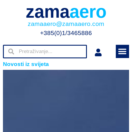
zama
aero
zamaaero@zamaaero.com
+385(0)1/3465886
Novosti iz svijeta