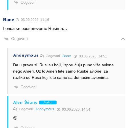
Odgovori
Bane
03.06.2026. 11:16
I onda se podsmevamo Rusima…
Odgovori
Anonymous
Odgovori
Bane
03.06.2026. 14:51
Da u pravu si. Rusi su bolji, isporučuju puno više aviona
nego Ameri. Uz to Ameri lete samo Ruske avione, za
razliku od Rusa koji lete samo sa domaćim avionima.
Odgovori
Alen Šćuric
Author
Odgovori
Anonymous
03.06.2026. 14:54
🙂
Odgovori