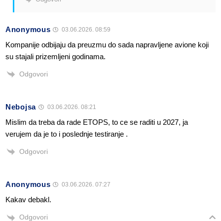
Anonymous
03.06.2026. 08:59
Kompanije odbijaju da preuzmu do sada napravljene avione koji
su stajali prizemljeni godinama.
Odgovori
Nebojsa
03.06.2026. 08:21
Mislim da treba da rade ETOPS, to ce se raditi u 2027, ja
verujem da je to i poslednje testiranje .
Odgovori
Anonymous
03.06.2026. 07:27
Kakav debakl.
Odgovori