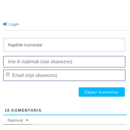
Login
I
ili
n
Em
(n
(n
ob
ob
16
KOMENTAR/A
Najnoviji