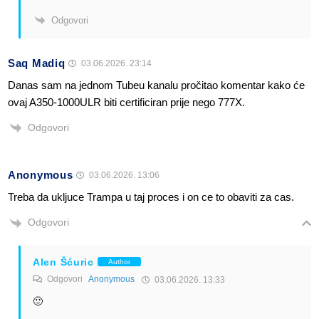
Odgovori
Saq Madiq
03.06.2026. 23:14
Danas sam na jednom Tubeu kanalu pročitao komentar kako će
ovaj A350-1000ULR biti certificiran prije nego 777X.
Odgovori
Anonymous
03.06.2026. 13:06
Treba da ukljuce Trampa u taj proces i on ce to obaviti za cas.
Odgovori
Alen Šćuric
Author
Odgovori
Anonymous
03.06.2026. 13:33
🙂