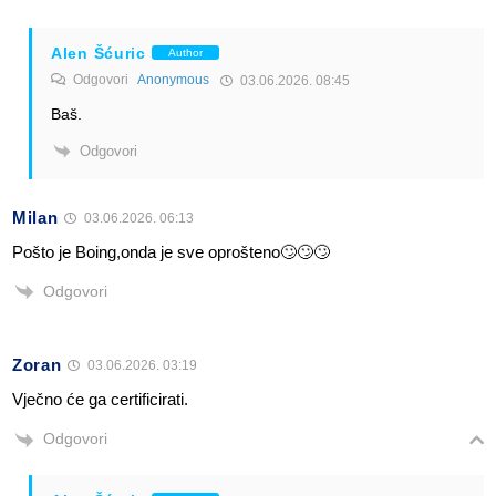
Alen Šćuric
Author
Odgovori
Anonymous
03.06.2026. 08:45
Baš.
Odgovori
Milan
03.06.2026. 06:13
Pošto je Boing,onda je sve oprošteno🙄🙄🙄
Odgovori
Zoran
03.06.2026. 03:19
Vječno će ga certificirati.
Odgovori