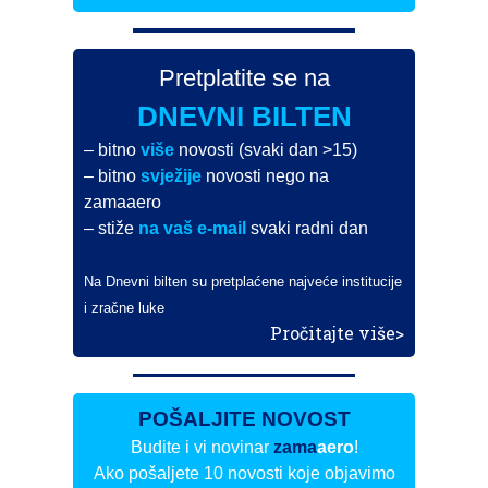
Pretplatite se na
DNEVNI BILTEN
– bitno
više
novosti (svaki dan >15)
– bitno
svježije
novosti nego na
zamaaero
– stiže
na vaš e-mail
svaki radni dan
Na Dnevni bilten su pretplaćene najveće institucije
i zračne luke
Pročitajte više>
POŠALJITE NOVOST
Budite i vi novinar
zama
aero
!
Ako pošaljete 10 novosti koje objavimo