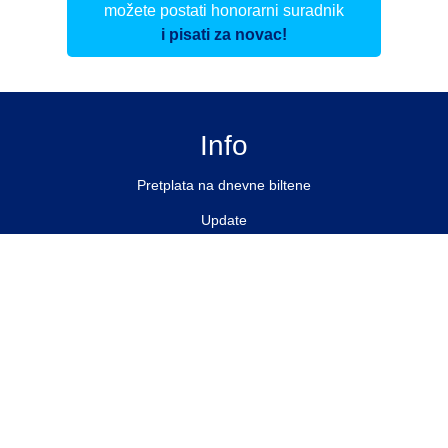
možete postati honorarni suradnik
i pisati za novac!
Info
Pretplata na dnevne biltene
Update
O nama
Kontakt
Impressum
Privacy Policy