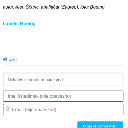
autor: Alen Šćuric, analitičar (Zagreb), foto: Boeing
Labels:
Boeing
Login
I
ili
n
Em
(n
(n
ob
ob