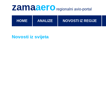
zama
aero
regionalni avio-portal
HOME
ANALIZE
NOVOSTI IZ REGIJE
Novosti iz svijeta