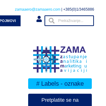
zamaaero@zamaaero.com
| +385(0)1/3465886
 POJMOVI
# Labels - oznake
Pretplatite se na