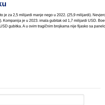
ku
o je za 2,5 milijardi manje nego u 2022. (25,9 milijardi). Nevjer
e). Kompanija je u 2023. imala gubitak od 1,7 milijardi USD. Boe
 USD gubitka. A u ovim tragičnim brojkama nije fijasko sa panel