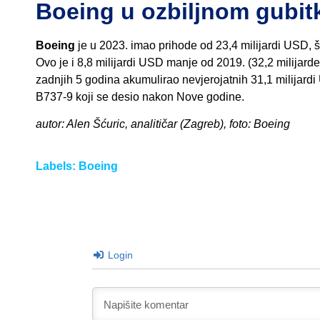
Boeing u ozbiljnom gubit
Boeing
je u 2023. imao prihode od 23,4 milijardi USD, št
Ovo je i 8,8 milijardi USD manje od 2019. (32,2 milijard
zadnjih 5 godina akumulirao nevjerojatnih 31,1 milijardi
B737-9 koji se desio nakon Nove godine.
autor: Alen Šćuric, analitičar (Zagreb), foto: Boeing
Labels:
Boeing
Login