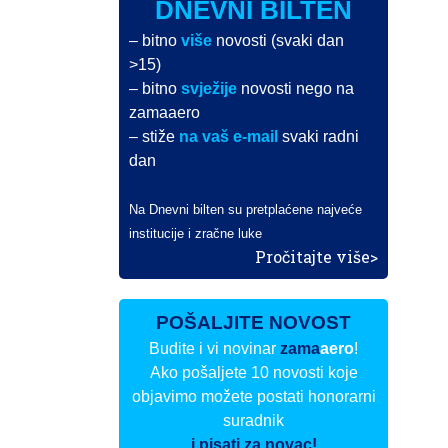
DNEVNI BILTEN
– bitno
više
novosti (svaki dan
>15)
– bitno
svježije
novosti nego na
zamaaero
– stiže
na vaš e-mail
svaki radni
dan
Na Dnevni bilten su pretplaćene najveće
institucije i zračne luke
Pročitajte više>
POŠALJITE NOVOST
Budite i vi novinar
zama
aero
!
Ako pošaljete 10 novosti koje
objavimo možete postati honorarni
suradnik
i pisati za novac!