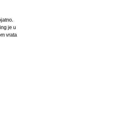
ojatno.
ing je u
om vrata