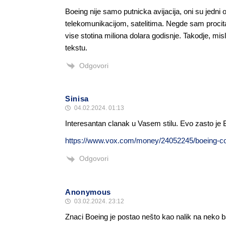
Boeing nije samo putnicka avijacija, oni su jedn
telekomunikacijom, satelitima. Negde sam procita
vise stotina miliona dolara godisnje. Takodje, m
tekstu.
Odgovori
Sinisa
04.02.2024. 01:13
Interesantan clanak u Vasem stilu. Evo zasto je 
https://www.vox.com/money/24052245/boeing-corp
Odgovori
Anonymous
03.02.2024. 23:12
Znaci Boeing je postao nešto kao nalik na neko 