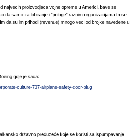
i od najvecih proizvodjaca vojne opreme u Americi, bave se
o da samo za lobiranje i “priloge” raznim organizacijama trose
islim da su im prihodi (revenue) mnogo veci od brojke navedene u
Boeing gdje je sada:
orate-culture-737-airplane-safety-door-plug
balkansko državno preduzeće koje se koristi sa ispumpavanje