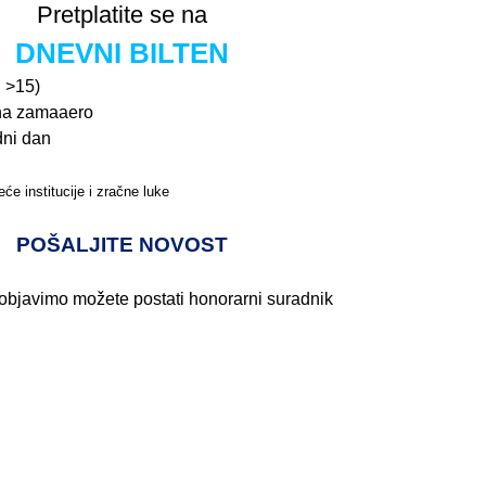
Pretplatite se na
DNEVNI BILTEN
n >15)
na zamaaero
dni dan
će institucije i zračne luke
Pročitajte više>
POŠALJITE NOVOST
 objavimo možete postati honorarni suradnik