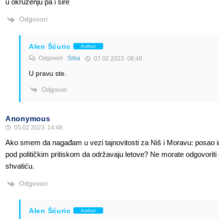
u okruzenju pa i sire
Odgovori
Alen Šćuric
Author
Odgovori
Srba
07.02.2023. 08:48
U pravu ste.
Odgovori
Anonymous
05.02.2023. 14:48
Ako smem da nagađam u vezi tajnovitosti za Niš i Moravu: posao im 
pod političkim pritiskom da održavaju letove? Ne morate odgovoriti d
shvatiću.
Odgovori
Alen Šćuric
Author