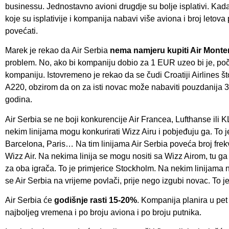
businessu. Jednostavno avioni drugdje su bolje isplativi. Kada
koje su isplativije i kompanija nabavi više aviona i broj letov
povećati.
Marek je rekao da Air Serbia
nema namjeru kupiti Air Mont
problem. No, ako bi kompaniju dobio za 1 EUR uzeo bi je, počis
kompaniju. Istovremeno je rekao da se čudi Croatiji Airlines 
A220, obzirom da on za isti novac može nabaviti pouzdanija 3
godina.
Air Serbia se ne boji konkurencije Air Francea, Lufthanse ili K
nekim linijama mogu konkurirati Wizz Airu i pobjeđuju ga. To 
Barcelona, Paris… Na tim linijama Air Serbia poveća broj frekv
Wizz Air. Na nekima linija se mogu nositi sa Wizz Airom, tu ga 
za oba igrača. To je primjerice Stockholm. Na nekim linijama 
se Air Serbia na vrijeme povlači, prije nego izgubi novac. To je
Air Serbia će
godišnje rasti 15-20%
. Kompanija planira u pet
najboljeg vremena i po broju aviona i po broju putnika.