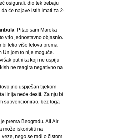
eć osigurali, dio tek trebaju
 da će najave istih imati za 2-
tanbula
. Pitao sam Mareka
 to vrlo jednostavno objasnio.
 bi letio više letova prema
 Unijom to nije moguće.
išak putnika koji ne uspiju
urkish ne reagira negativno na
 dovoljno uspješan tijekom
ta linija neće desiti. Za nju bi
rom subvencionirao, bez toga
bije prema Beogradu. Ali Air
 može iskoristiti na
ju veze, nego se radi o čistom