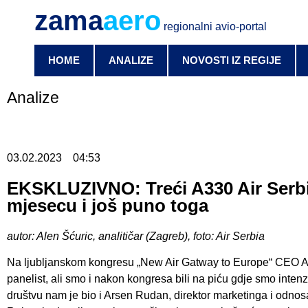
zama
aero
regionalni avio-portal
HOME
ANALIZE
NOVOSTI IZ REGIJE
Analize
03.02.2023
04:53
EKSKLUZIVNO: Treći A330 Air Serbie
mjesecu i još puno toga
autor: Alen Šćuric, analitičar (Zagreb), foto: Air Serbia
Na ljubljanskom kongresu „New Air Gatway to Europe“ CEO A
panelist, ali smo i nakon kongresa bili na piću gdje smo intenz
društvu nam je bio i Arsen Rudan, direktor marketinga i odnos