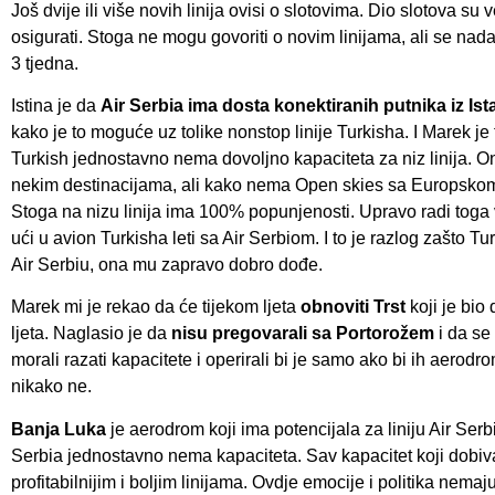
Još dvije ili više novih linija ovisi o slotovima. Dio slotova su v
osigurati. Stoga ne mogu govoriti o novim linijama, ali se nada
3 tjedna.
Istina je da
Air Serbia ima dosta konektiranih putnika iz Is
kako je to moguće uz tolike nonstop linije Turkisha. I Marek je
Turkish jednostavno nema dovoljno kapaciteta za niz linija. On
nekim destinacijama, ali kako nema Open skies sa Europskom
Stoga na nizu linija ima 100% popunjenosti. Upravo radi toga v
ući u avion Turkisha leti sa Air Serbiom. I to je razlog zašto T
Air Serbiu, ona mu zapravo dobro dođe.
Marek mi je rekao da će tijekom ljeta
obnoviti Trst
koji je bio
ljeta. Naglasio je da
nisu pregovarali sa Portorožem
i da se 
morali razati kapacitete i operirali bi je samo ako bi ih aerod
nikako ne.
Banja Luka
je aerodrom koji ima potencijala za liniju Air Ser
Serbia jednostavno nema kapaciteta. Sav kapacitet koji dobiva
profitabilnijim i boljim linijama. Ovdje emocije i politika nema