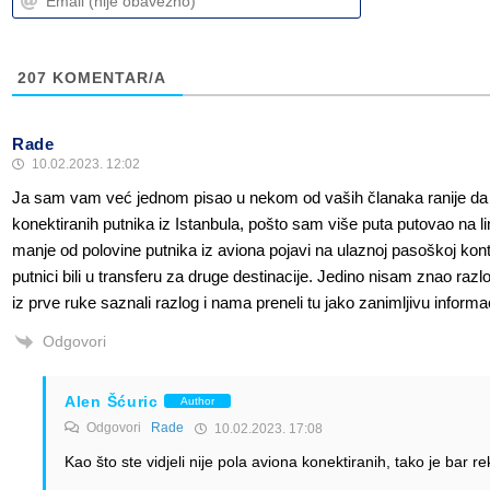
(nije
(nije
obavezno)
obavezno)
207
KOMENTAR/A
Rade
10.02.2023. 12:02
Ja sam vam već jednom pisao u nekom od vaših članaka ranije da 
konektiranih putnika iz Istanbula, pošto sam više puta putovao na lin
manje od polovine putnika iz aviona pojavi na ulaznoj pasoškoj kontro
putnici bili u transferu za druge destinacije. Jedino nisam znao razlog
iz prve ruke saznali razlog i nama preneli tu jako zanimljivu informac
Odgovori
Alen Šćuric
Author
Odgovori
Rade
10.02.2023. 17:08
Kao što ste vidjeli nije pola aviona konektiranih, tako je bar r