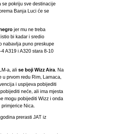
 se pokriju sve destinacije
a prema Banja Luci će se
enegro
jer mu ne treba
tio bi kadar i sredio
što nabavlja puno preskupe
-4 A319 i A320 stara 8-10
LM-a, ali
se boji Wizz Aira
. Na
je u prvom redu Rim, Larnaca,
encija i uspijeva pobijediti
pobijediti neće, ali ima mjesta
ne mogu pobijediti Wizz i onda
 primjerice Nica.
 godina prerasti JAT iz