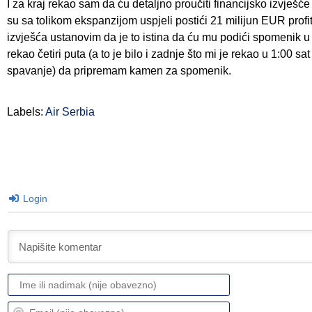
I za kraj rekao sam da ću detaljno proučiti financijsko izvješće 
su sa tolikom ekspanzijom uspjeli postići 21 milijun EUR prof
izvješća ustanovim da je to istina da ću mu podići spomenik u
rekao četiri puta (a to je bilo i zadnje što mi je rekao u 1:00 s
spavanje) da pripremam kamen za spomenik.
Labels:
Air Serbia
Login
Ime
ili
nadimak
Email