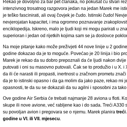
Rekao je dovoljno za bar pet članaka, no pokušat ću stvari re
intenzivnog trosatnog razgovora jedan na jedan Marek me istin
je teško fascinirati, ali ovaj čovjek je čudo. Istinski čudo! Nevj
nevjerojatan kapacitet, i ima ogromno poznavanje zrakoplovstva
enciklopedija. Iskreno, malo je ljudi koji mi mogu parirati u zn
superioran i jedan od rijetkih kojima sam se ja doslovce poklo
Na moje pitanje kako može preživjeti 44 nove linije u 2 godine
godine dokazao da je to moguće. Povećao je 20 linija i bio pro
Marek je rekao da su dobro prepoznali da će ljudi nakon dvije g
putovati i oni su masovno putovali. Čak se to produžio i u X. i
da ili će narasti ili propasti, inertnost u zračnom prometu zna
da je to istinski opasno i da ga molim da jako paze, rekao mi 
opasnosti, te da su se dokazali da su agilni i sposobni za tako 
Ove godine Air Serbia će trebati najmanje 28 aviona u floti. 
skupe ili nove avione, već rabljene kao i do sada. Treći A330 s
su povoljan avion i pregovara se o njemu. Marek planira
treć
godine u VI. ili VII. mjesecu
.