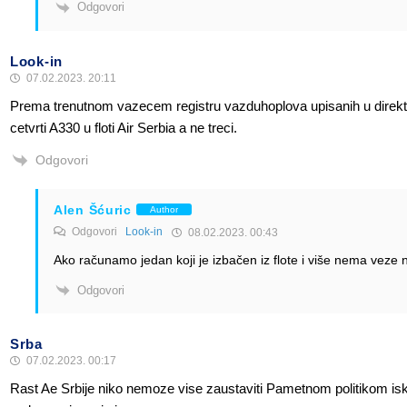
Odgovori
Look-in
07.02.2023. 20:11
Prema trenutnom vazecem registru vazduhoplova upisanih u direktor
cetvrti A330 u floti Air Serbia a ne treci.
Odgovori
Alen Šćuric
Author
Odgovori
Look-in
08.02.2023. 00:43
Ako računamo jedan koji je izbačen iz flote i više nema veze n
Odgovori
Srba
07.02.2023. 00:17
Rast Ae Srbije niko nemoze vise zaustaviti Pametnom politikom iskor