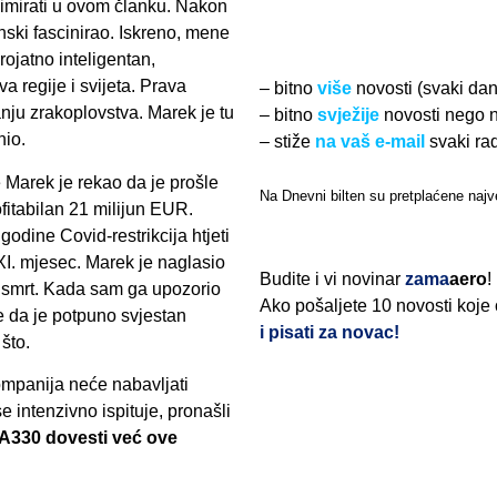
zimirati u ovom članku. Nakon
ski fascinirao. Iskreno, mene
erojatno inteligentan,
 regije i svijeta. Prava
– bitno
više
novosti (svaki da
anju zrakoplovstva. Marek je tu
– bitno
svježije
novosti nego 
nio.
– stiže
na vaš e-mail
svaki ra
 Marek je rekao da je prošle
Na Dnevni bilten su pretplaćene najve
fitabilan 21 milijun EUR.
odine Covid-restrikcija htjeti
 XI. mjesec. Marek je naglasio
Budite i vi novinar
zama
aero
!
či smrt. Kada sam ga upozorio
Ako pošaljete 10 novosti koje
je da je potpuno svjestan
i pisati za novac!
što.
Kompanija neće nabavljati
e intenzivno ispituje, pronašli
i A330 dovesti već ove