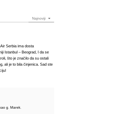
Najnoviji
Air Serbia ima dosta
iji Istanbul – Beograd, I da se
li, što je značilo da su ostali
, ali je to bila činjenica. Sad ste
iju!
ekao g. Marek.