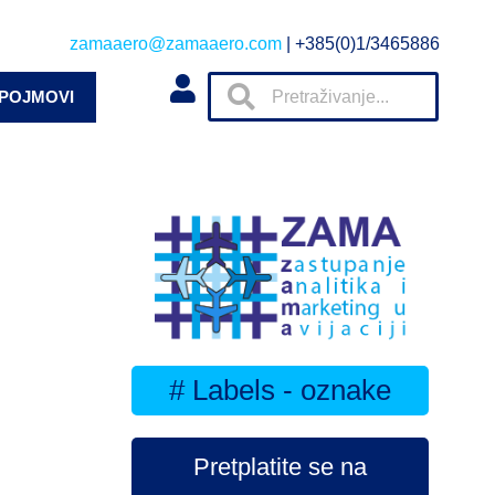
zamaaero@zamaaero.com
| +385(0)1/3465886
 POJMOVI
# Labels - oznake
Pretplatite se na