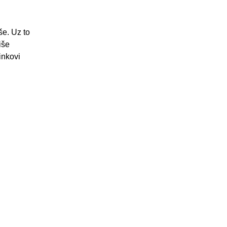
še. Uz to
iše
inkovi