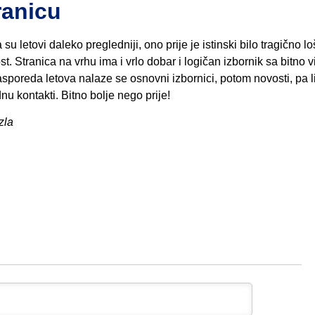
ranicu
u letovi daleko pregledniji, ono prije je istinski bilo tragično lo
st. Stranica na vrhu ima i vrlo dobar i logičan izbornik sa bitno v
asporeda letova nalaze se osnovni izbornici, potom novosti, pa l
u kontakti. Bitno bolje nego prije!
zla