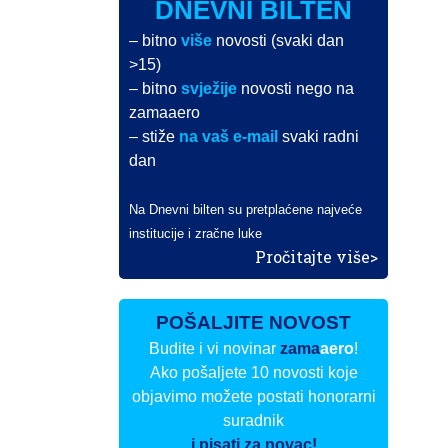
DNEVNI BILTEN
– bitno
više
novosti (svaki dan
>15)
– bitno
svježije
novosti nego na
zamaaero
– stiže
na vaš e-mail
svaki radni
dan
Na Dnevni bilten su pretplaćene najveće
institucije i zračne luke
Pročitajte više>
POŠALJITE NOVOST
Budite i vi novinar
zama
aero
!
Ako pošaljete 10 novosti koje
objavimo možete postati honorarni
suradnik
i pisati za novac!