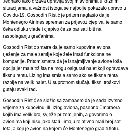
Jednako tako država upravlja svojim avionima u kriznim
situacijama, a važnost istoga se najbolje pokazalo upravo u
Covidu-19. Gospodin Ristić je pritom naglasio da je
Montenegro Airlines spreman za prijevoz cjepiva, te samo
čeka odluku vlade i cjepivo će za par sati biti na
raspolaganju građanima.
Gospodin Ristić smatra da je samo kupovina aviona
rješenje za male zemlje koje žele imati funkcionalne
kompanije. Pritom smatra da je iznajmljivanje avione loša
opcija jer mala tržišta ne mogu osigurati nalet koji opravdava
fiksnu rentu. Lizing ima smisla samo ako se fiksna renta
razbije na velik nalet. U suprotnom slučaju fiksni troškovi
gutaju svaki rad.
Gospodin Ristić se složio sa zamaaero da je sada izvrsno
vrijeme za kupovinu, ili lizing aviona, posebno Embraera
kojih ima velik broj svježe prizemljenih, a govorimo o
avionima koji nisu jako stari i imaju relativno mali broj sati
leta, a koji je avion na kojem će Montenegro graditi flotu.