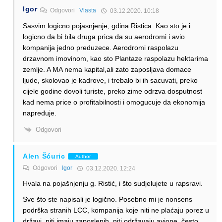
Igor
Odgovori
Vlasta
03.12.2020. 10:18
Sasvim logicno pojasnjenje, gdina Ristica. Kao sto je i
logicno da bi bila druga prica da su aerodromi i avio
kompanija jedno preduzece. Aerodromi raspolazu
drzavnom imovinom, kao sto Plantaze raspolazu hektarima
zemlje. A MA nema kapital,ali zato zaposljava domace
ljude, skolovao je kadrove, i trebalo bi ih sacuvati, preko
cijele godine dovoli turiste, preko zime odrzva dosputnost
kad nema price o profitabilnosti i omogucuje da ekonomija
napreduje.
Odgovori
Alen Šćuric
Author
Odgovori
Igor
03.12.2020. 12:24
Hvala na pojašnjenju g. Ristić, i što sudjelujete u rapsravi.
Sve što ste napisali je logično. Posebno mi je nonsens
podrška stranih LCC, kompanija koje niti ne plaćaju porez u
državi, niti imaju zaposlenih, niti održavaju avione, često