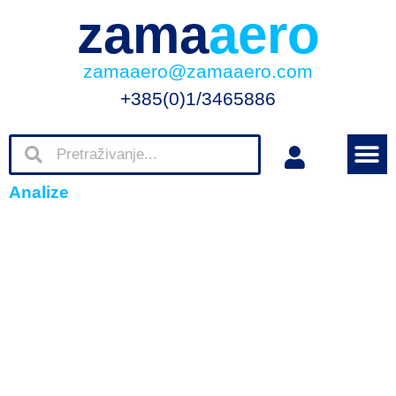
zama
aero
zamaaero@zamaaero.com
+385(0)1/3465886
Analize