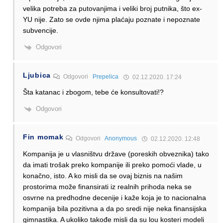
velika potreba za putovanjima i veliki broj putnika, što ex-
YU nije. Zato se ovde njima plaćaju poznate i nepoznate
subvencije.
Odgovori
Ljubica
Odgovori
Prepelica
02.12.2020. 17:24
Šta katanac i zbogom, tebe će konsultovati!?
Odgovori
Fin momak
Odgovori
Anonymous
02.12.2020. 12:48
Kompanija je u vlasništvu države (poreskih obveznika) tako
da imati trošak preko kompanije ili preko pomoći vlade, u
konačno, isto. A ko misli da se ovaj biznis na našim
prostorima može finansirati iz realnih prihoda neka se
osvrne na predhodne decenije i kaže koja je to nacionalna
kompanija bila pozitivna a da po sredi nije neka finansijska
gimnastika. A ukoliko takođe misli da su lou kosteri modeli