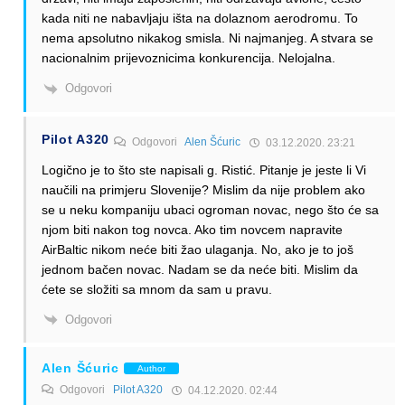
kada niti ne nabavljaju išta na dolaznom aerodromu. To
nema apsolutno nikakog smisla. Ni najmanjeg. A stvara se
nacionalnim prijevoznicima konkurencija. Nelojalna.
Odgovori
Pilot A320
Odgovori
Alen Šćuric
03.12.2020. 23:21
Logično je to što ste napisali g. Ristić. Pitanje je jeste li Vi
naučili na primjeru Slovenije? Mislim da nije problem ako
se u neku kompaniju ubaci ogroman novac, nego što će sa
njom biti nakon tog novca. Ako tim novcem napravite
AirBaltic nikom neće biti žao ulaganja. No, ako je to još
jednom bačen novac. Nadam se da neće biti. Mislim da
ćete se složiti sa mnom da sam u pravu.
Odgovori
Alen Šćuric
Author
Odgovori
Pilot A320
04.12.2020. 02:44