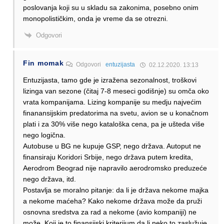
poslovanja koji su u skladu sa zakonima, posebno onim
monopolističkim, onda je vreme da se otrezni.
Odgovori
Fin momak
Odgovori
entuzijasta
02.12.2020. 13:13
Entuzijasta, tamo gde je izražena sezonalnost, troškovi
lizinga van sezone (čitaj 7-8 meseci godišnje) su omča oko
vrata kompanijama. Lizing kompanije su medju najvećim
finanansijskim predatorima na svetu, avion se u konačnom
plati i za 30% više nego kataloška cena, pa je ušteda više
nego logična.
Autobuse u BG ne kupuje GSP, nego država. Autoput ne
finansiraju Koridori Srbije, nego država putem kredita,
Aerodrom Beograd nije napravilo aerodromsko preduzeće
nego država, itd.
Postavlja se moralno pitanje: da li je država nekome majka
a nekome maćeha? Kako nekome država može da pruži
osnovna sredstva za rad a nekome (avio kompaniji) ne
može. Koji je to finansijski kriterijum da li neko to zaslužuje,