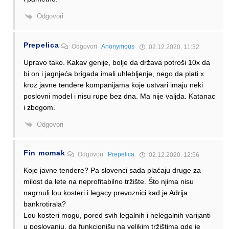
Odgovori
Prepelica
Odgovori
Anonymous
02.12.2020. 11:32
Upravo tako. Kakav genije, bolje da država potroši 10x da
bi on i jagnjeća brigada imali uhlebljenje, nego da plati x
kroz javne tendere kompanijama koje ustvari imaju neki
poslovni model i nisu rupe bez dna. Ma nije valjda. Katanac
i zbogom.
Odgovori
Fin momak
Odgovori
Prepelica
02.12.2020. 12:56
Koje javne tendere? Pa slovenci sada plaćaju druge za
milost da lete na neprofitabilno tržište. Što njima nisu
nagrnuli lou kosteri i legacy prevoznici kad je Adrija
bankrotirala?
Lou kosteri mogu, pored svih legalnih i nelegalnih varijanti
u poslovanju, da funkcionišu na velikim tržištima gde je