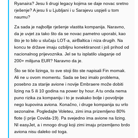
Ryanaira? Jesu li drugi legacy kojima se daje novac sretno
rješenje? A jesu li u Ljubljani i u Sarajevu uspjeli u tom
naumu?
Za sada je najbollje rješenje vlastita kompanija. Naravno,
da je uvjet za tako što da se novac pametno uporabi, kao
što je to bilo u slučaju LOT-a, airBaltica i niza drugih. Na
koncu te države imaju ozbiljnu konektiranost i još prihod od
nacionalnog prijevoznika. Jel se tu isplatilo ulaganje od
200+ milijuna EUR? Naravno da je.
Što se tiće lizinga, to sve stoji što ste napisali Fin momak.
Ali ne u ovom momentu. Sada se bez imalo problema,
posebno za starije avione i novije Embraere može dobiti
lizing na 5 ili 10 godina na power by hour. A tu onda nema
puno rizika za kompaniju i to je svakako bolje i povoljnije
nego kupovina aviona. Konačno, i druge kompanija su vrlo
sezonalne. Pogledajte Voleteu, zimi ima prizemljeno 80%
flote (i prije Covida-19). Pa svejedno ima avione na lizing.
NI easyJet, a i mnogo drugi koji zimi imaju prizemljeno brdo
aviona nisu daleko od toga.