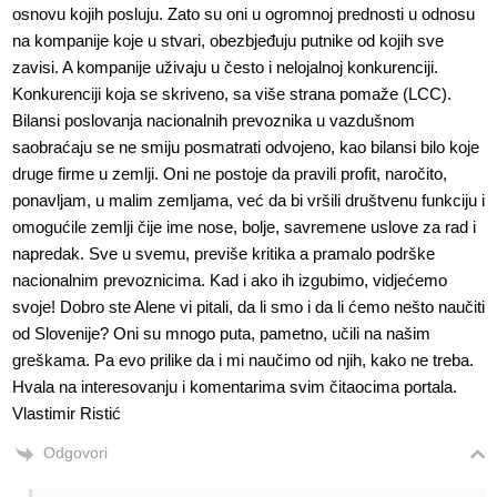
osnovu kojih posluju. Zato su oni u ogromnoj prednosti u odnosu
na kompanije koje u stvari, obezbjeđuju putnike od kojih sve
zavisi. A kompanije uživaju u često i nelojalnoj konkurenciji.
Konkurenciji koja se skriveno, sa više strana pomaže (LCC).
Bilansi poslovanja nacionalnih prevoznika u vazdušnom
saobraćaju se ne smiju posmatrati odvojeno, kao bilansi bilo koje
druge firme u zemlji. Oni ne postoje da pravili profit, naročito,
ponavljam, u malim zemljama, već da bi vršili društvenu funkciju i
omogućile zemlji čije ime nose, bolje, savremene uslove za rad i
napredak. Sve u svemu, previše kritika a pramalo podrške
nacionalnim prevoznicima. Kad i ako ih izgubimo, vidjećemo
svoje! Dobro ste Alene vi pitali, da li smo i da li ćemo nešto naučiti
od Slovenije? Oni su mnogo puta, pametno, učili na našim
greškama. Pa evo prilike da i mi naučimo od njih, kako ne treba.
Hvala na interesovanju i komentarima svim čitaocima portala.
Vlastimir Ristić
Odgovori