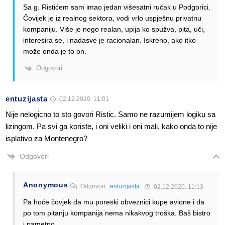
Sa g. Ristićem sam imao jedan višesatni ručak u Podgorici.
Čovijek je iz realnog sektora, vodi vrlo uspješnu privatnu
kompaniju. Više je nego realan, upija ko spužva, pita, uči,
interesira se, i nadasve je racionalan. Iskreno, ako itko
može onda je to on.
Odgovori
entuzijasta
02.12.2020. 11:01
Nije nelogicno to sto govori Ristic. Samo ne razumijem logiku sa
lizingom. Pa svi ga koriste, i oni veliki i oni mali, kako onda to nije
isplativo za Montenegro?
Odgovori
Anonymous
Odgovori
entuzijasta
02.12.2020. 11:13
Pa hoće čovjek da mu poreski obveznici kupe avione i da
po tom pitanju kompanija nema nikakvog troška. Baš bistro
i pametno.