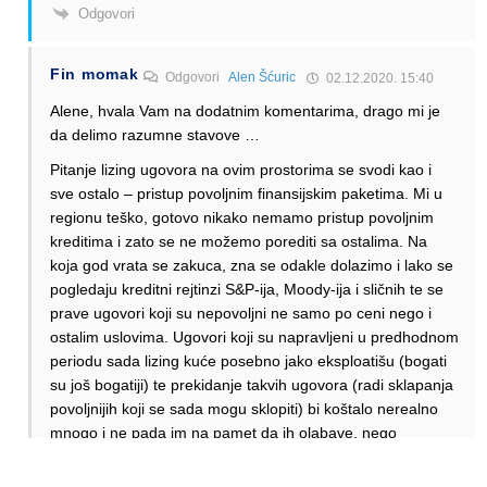
Odgovori
Fin momak
Odgovori
Alen Šćuric
02.12.2020. 15:40
Alene, hvala Vam na dodatnim komentarima, drago mi je
da delimo razumne stavove …
Pitanje lizing ugovora na ovim prostorima se svodi kao i
sve ostalo – pristup povoljnim finansijskim paketima. Mi u
regionu teško, gotovo nikako nemamo pristup povoljnim
kreditima i zato se ne možemo porediti sa ostalima. Na
koja god vrata se zakuca, zna se odakle dolazimo i lako se
pogledaju kreditni rejtinzi S&P-ija, Moody-ija i sličnih te se
prave ugovori koji su nepovoljni ne samo po ceni nego i
ostalim uslovima. Ugovori koji su napravljeni u predhodnom
periodu sada lizing kuće posebno jako eksploatišu (bogati
su još bogatiji) te prekidanje takvih ugovora (radi sklapanja
povoljnijih koji se sada mogu sklopiti) bi koštalo nerealno
mnogo i ne pada im na pamet da ih olabave, nego
davljenika drže milimetar iznad površine i cede koliko
može. Meni potpuno razumno, oni ljudi rade samo svoj