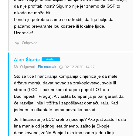
da nije profitabilnost? Sigurno nije jer znamo da GSP to
nikada ne može biti.
I onda je potrebno samo se odrediti, da li je bolje da
plaćamo prevarante lou kostere ili lokalne ljude.
Uzdravlje!
Odgovori
Alen Šćuric
Author
Odgovori
Fin momak
02.12.2020. 14:27
Što se tiće financiranja kompanija činjenica je da male
države moraju davat novac za zrakoplovstvo, svoje ili
strano (LCC ili pak nekom drugom poput LOT-a u
Budimpešti i Pragu). A vlastita kompanija je bar garant da
će razvijat linije i tržišta i zapošljavat domaću raju. Kad
jednom to otkantate nema povratka nazad.
Je li financiranje LCC sretno rješenje? Ako jest zašto Tuzla
ima manje od jednog leta dnevno, zašto je Skopje
desetkovano, zašto Banja Luka ima samo jednu liniju