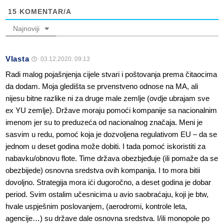
15
KOMENTAR/A
Najnoviji
Vlasta
03.12.2020. 09:13
Radi malog pojašnjenja cijele stvari i poštovanja prema čitaocima
da dodam. Moja gledišta se prvenstveno odnose na MA, ali
nijesu bitne razlike ni za druge male zemlje (ovdje ubrajam sve
ex YU zemlje). Države moraju pomoći kompanije sa nacionalnim
imenom jer su to preduzeća od nacionalnog značaja. Meni je
sasvim u redu, pomoć koja je dozvoljena regulativom EU – da se
jednom u deset godina može dobiti. I tada pomoć iskoristiti za
nabavku/obnovu flote. Time država obezbjeđuje (ili pomaže da se
obezbijede) osnovna sredstva ovih kompanija. I to mora bitii
dovoljno. Strategija mora ići dugoročno, a deset godina je dobar
period. Svim ostalim učesnicima u avio saobraćaju, koji je btw,
hvale uspješnim poslovanjem, (aerodromi, kontrole leta,
agencije…) su države dale osnovna sredstva. I/ili monopole po