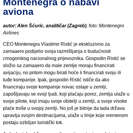
Montenegra o nabavi
aviona
autor: Alen Šćuric, analitičar (Zagreb)
, foto: Montenegro
Airlines
CEO Montenegra Vlastimir Ristić je ekskluzivno za
zamaaero podijelio svoja razmišljanja o budućnosti
crnogorskog nacionalnog prijevoznika. Gospodin Ristić se
složio sa zamaaero da male zemlje moraju financirati
avijaciju, no pritom mogu birati hoće li financirati svoju ili
tuđe kompanije. Ipak, gospodin Ristić ističe da ako
financiraju svoje kompanije novac ostaje u zemlji,
zapošljavaju se svoji ljudi, koji plaćaju porez, zemlja ulaže u
svoje pilote, koji imaju svoje obitelji u zemlji, a svoje visoke
plaće troše u svojoj zemlji. No još je bitnije da tada država
upravlja svojim destinacijama, ulaže u linije koje vremenom
postaju ozbiljan turistički tok.