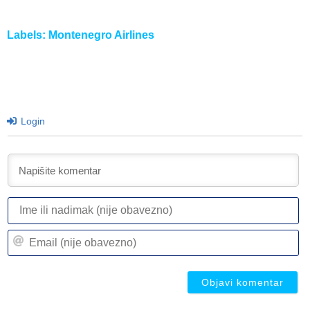
Labels:
Montenegro Airlines
Login
I
ili
n
Em
(n
(n
ob
ob