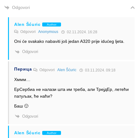
Odgovori
Alen Šćuric
Author
Odgovori
Anonymous
02.11.2024. 16:28
Oni će svakako nabaviti još jedan A320 prije idućeg ljeta.
Odgovori
Перица
Odgovori
Alen Šćuric
03.11.2024. 09:18
Хммм…
ЕрСербиа не налази шта им треба, али ТрејдЕр, летећи
патуљак, ће наћи?
Баш 🙂
Odgovori
Alen Šćuric
Author