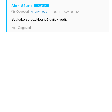
Alen Šćuric
Author
Odgovori
Anonymous
03.11.2024. 01:42
Svakako se backlog još uvijek vodi.
Odgovori
Anonymous
Odgovori
Anonymous
02.11.2024. 14:13
Ali se vrlo malo prodaje…..
U NEO verziji manje od desetak poručeno.
Čak i one polovne (CEO) operateri više ne žele u svojim
flotama.
Danas hit je A321 pa A320.
Odgovori
Alen Šćuric
Author
Odgovori
Anonymous
02.11.2024. 16:05
Da malo se prodaje. Pisali smo već o tome.