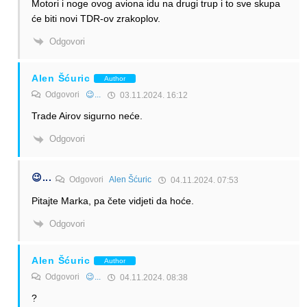
Motori i noge ovog aviona idu na drugi trup i to sve skupa
će biti novi TDR-ov zrakoplov.
Odgovori
Alen Šćuric
Author
Odgovori
😉...
03.11.2024. 16:12
Trade Airov sigurno neće.
Odgovori
😉...
Odgovori
Alen Šćuric
04.11.2024. 07:53
Pitajte Marka, pa čete vidjeti da hoće.
Odgovori
Alen Šćuric
Author
Odgovori
😉...
04.11.2024. 08:38
?