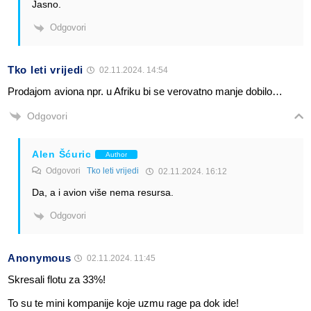
Jasno.
Odgovori
Tko leti vrijedi
02.11.2024. 14:54
Prodajom aviona npr. u Afriku bi se verovatno manje dobilo…
Odgovori
Alen Šćuric
Author
Odgovori
Tko leti vrijedi
02.11.2024. 16:12
Da, a i avion više nema resursa.
Odgovori
Anonymous
02.11.2024. 11:45
Skresali flotu za 33%!
To su te mini kompanije koje uzmu rage pa dok ide!