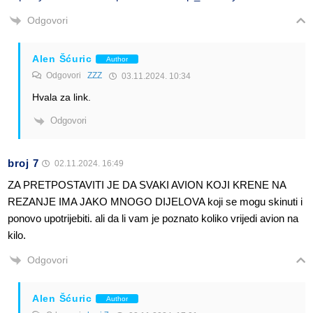
Odgovori
Alen Šćuric
Author
Odgovori
ZZZ
03.11.2024. 10:34
Hvala za link.
Odgovori
broj 7
02.11.2024. 16:49
ZA PRETPOSTAVITI JE DA SVAKI AVION KOJI KRENE NA
REZANJE IMA JAKO MNOGO DIJELOVA koji se mogu skinuti i
ponovo upotrijebiti. ali da li vam je poznato koliko vrijedi avion na
kilo.
Odgovori
Alen Šćuric
Author