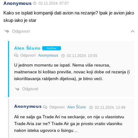
Anonymous
02.11.2024. 07:07
Kako se isplati kompaniji dati avion na rezanje? Ipak je avion jako
skup iako je star
Odgovori
Alen Šćuric
Author
Odgovori
Anonymous
02.11.2024. 10:55
U jednom momentu se ispati. Nema više resursa,
maitnenace bi koštao previše, novac koji dobe od rezanja (i
iskorištavanja rabljenih dijelova), je bitno veći.
Odgovori
Anonymous
Odgovori
Alen Šćuric
02.11.2024. 12:49
Ali ne salje ga Trade Ari na seckanje, on nije u vlasnistvu
Trade Aria zar ne? Trade Air ga je prosto vratio vlasniku
nakon isteka ugovora o lisingu…