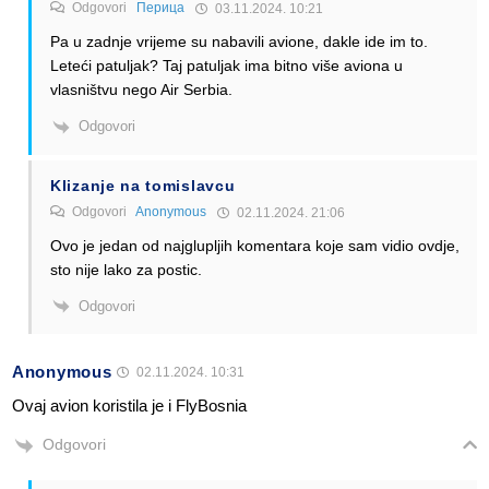
Odgovori
Перица
03.11.2024. 10:21
Pa u zadnje vrijeme su nabavili avione, dakle ide im to.
Leteći patuljak? Taj patuljak ima bitno više aviona u
vlasništvu nego Air Serbia.
Odgovori
Klizanje na tomislavcu
Odgovori
Anonymous
02.11.2024. 21:06
Ovo je jedan od najglupljih komentara koje sam vidio ovdje,
sto nije lako za postic.
Odgovori
Anonymous
02.11.2024. 10:31
Ovaj avion koristila je i FlyBosnia
Odgovori