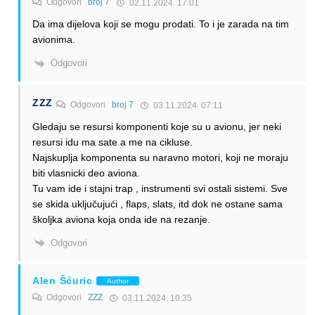
Odgovori
broj 7
02.11.2024. 17:01
Da ima dijelova koji se mogu prodati. To i je zarada na tim
avionima.
Odgovori
ZZZ
Odgovori
broj 7
03.11.2024. 07:11
Gledaju se resursi komponenti koje su u avionu, jer neki
resursi idu ma sate a me na cikluse.
Najskuplja komponenta su naravno motori, koji ne moraju
biti vlasnicki deo aviona.
Tu vam ide i stajni trap , instrumenti svi ostali sistemi. Sve
se skida uključujući , flaps, slats, itd dok ne ostane sama
školjka aviona koja onda ide na rezanje.
Odgovori
Alen Šćuric
Author
Odgovori
ZZZ
03.11.2024. 10:35