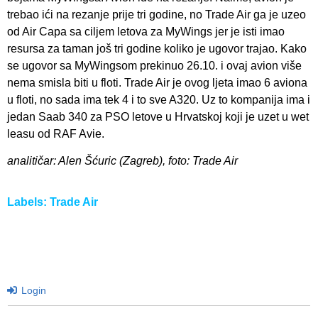
trebao ići na rezanje prije tri godine, no Trade Air ga je uzeo
od Air Capa sa ciljem letova za MyWings jer je isti imao
resursa za taman još tri godine koliko je ugovor trajao. Kako
se ugovor sa MyWingsom prekinuo 26.10. i ovaj avion više
nema smisla biti u floti. Trade Air je ovog ljeta imao 6 aviona
u floti, no sada ima tek 4 i to sve A320. Uz to kompanija ima i
jedan Saab 340 za PSO letove u Hrvatskoj koji je uzet u wet
leasu od RAF Avie.
analitičar: Alen Šćuric (Zagreb), foto: Trade Air
Labels:
Trade Air
Login