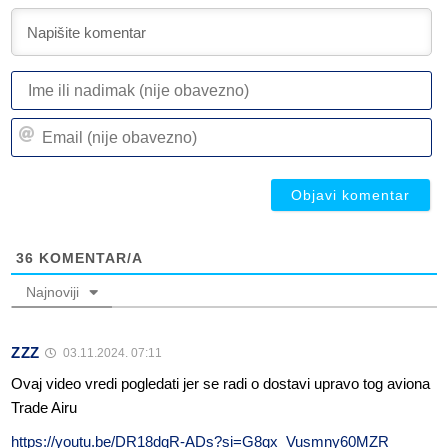
I
ili
n
Em
(n
(n
ob
ob
36
KOMENTAR/A
Najnoviji
ZZZ
03.11.2024. 07:11
Ovaj video vredi pogledati jer se radi o dostavi upravo tog aviona
Trade Airu
https://youtu.be/DR18dqR-ADs?si=G8qx_Vusmny60MZR