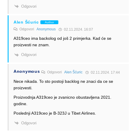
Odgovori
Alen Šćuric
Author
Odgovori
Anonymous
02.11.2024. 16:07
A319ceo ima backolog od još 2 primjerka. Kad će se
proizvesti ne znam.
Odgovori
Anonymous
Odgovori
Alen Šćuric
02.11.2024. 17:44
Nece nikada. To sto postoji backlog ne znaci da ce se
proizvesti.
Proizvodnja A319ceo je zvanicno obustavljena 2021.
godine.
Poslednji A319ceo je B-323J u Tibet Airlines.
Odgovori