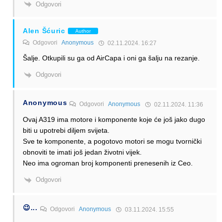
Odgovori
Alen Šćuric
Author
Odgovori
Anonymous
02.11.2024. 16:27
Šalje. Otkupili su ga od AirCapa i oni ga šalju na rezanje.
Odgovori
Anonymous
Odgovori
Anonymous
02.11.2024. 11:36
Ovaj A319 ima motore i komponente koje će još jako dugo
biti u upotrebi diljem svijeta.
Sve te komponente, a pogotovo motori se mogu tvornički
obnoviti te imati još jedan životni vijek.
Neo ima ogroman broj komponenti prenesenih iz Ceo.
Odgovori
😉...
Odgovori
Anonymous
03.11.2024. 15:55