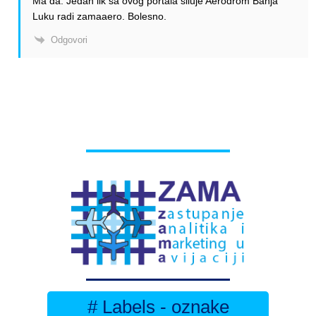
Ma da. Jedan lik sa ovog portala siluje Aerodrom Banja
Luku radi zamaaero. Bolesno.
Odgovori
# Labels - oznake