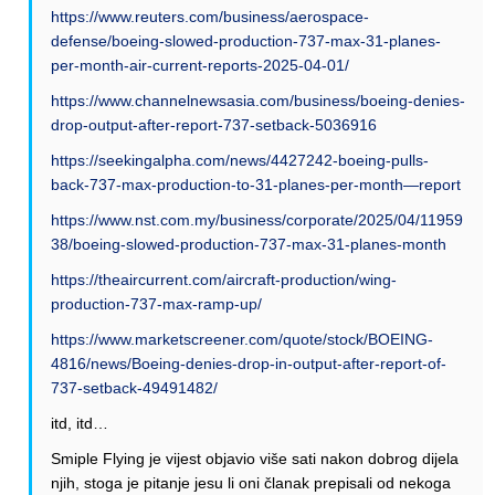
https://www.reuters.com/business/aerospace-
defense/boeing-slowed-production-737-max-31-planes-
per-month-air-current-reports-2025-04-01/
https://www.channelnewsasia.com/business/boeing-denies-
drop-output-after-report-737-setback-5036916
https://seekingalpha.com/news/4427242-boeing-pulls-
back-737-max-production-to-31-planes-per-month—report
https://www.nst.com.my/business/corporate/2025/04/11959
38/boeing-slowed-production-737-max-31-planes-month
https://theaircurrent.com/aircraft-production/wing-
production-737-max-ramp-up/
https://www.marketscreener.com/quote/stock/BOEING-
4816/news/Boeing-denies-drop-in-output-after-report-of-
737-setback-49491482/
itd, itd…
Smiple Flying je vijest objavio više sati nakon dobrog dijela
njih, stoga je pitanje jesu li oni članak prepisali od nekoga