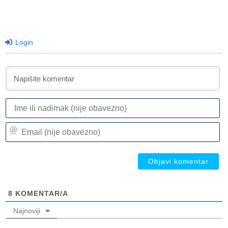
Login
I
ili
n
Em
(n
(n
ob
ob
8
KOMENTAR/A
Najnoviji