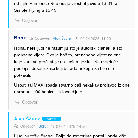
od njih. Primjerice Reuters je vijest objavio u 13:31, a
Simple Flying u 15:45.
Odgovori
Borut
Odgovori
Alen Šćuric
02.04.2025. 11:00
Istina, neki ljudi ne razumiju što je autorski članak, a što
prensena vijest. Ovo je baš to, prenesena vijest za one
koje zanima pročitati je na našem jeziku. No uvijek će
postojati dušebrižnici koji bi rado nekoga za bilo što
potkačili.
Usput, taj MAX ispada stvarno baš nekakav proizvod iz one
narodne, 100 babica – kilavo dijete.
Odgovori
Alen Šćuric
Author
Odgovori
Borut
02.04.2025. 14:50
Ljudi su teški čudaci. Bolje da zatvorimo portal i onda više