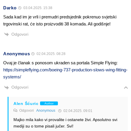
Darko
03.04.2025. 15:38
Sada kad im je vrli i premudri predsjednik pokrenuo svjetski
trgovinski rat, će isto proizvoditi 38 komada. Ali godišnje!
Odgovori
Anonymous
02.04.2025. 08:28
Ovaj je članak s ponosom ukraden sa portala Simple Flying:
https://simpleflying.com/boeing-737-production-slows-wing-fitting-
systems/
Odgovori
Alen Šćuric
Author
Odgovori
Anonymous
02.04.2025. 09:01
Majko mila kako vi provalite i ostanete živi. Apsolutno svi
mediji su o tome pisali jučer. Svi!