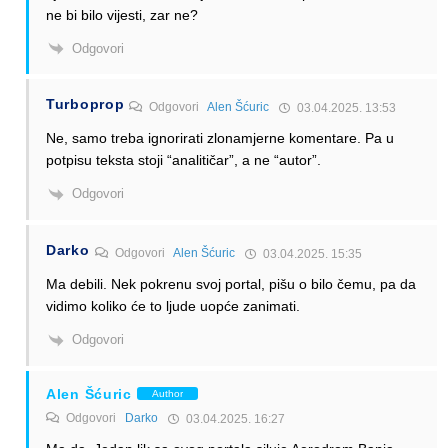
ne bi bilo vijesti, zar ne?
Odgovori
Turboprop
Odgovori
Alen Šćuric
03.04.2025. 13:53
Ne, samo treba ignorirati zlonamjerne komentare. Pa u
potpisu teksta stoji “analitičar”, a ne “autor”.
Odgovori
Darko
Odgovori
Alen Šćuric
03.04.2025. 15:35
Ma debili. Nek pokrenu svoj portal, pišu o bilo čemu, pa da
vidimo koliko će to ljude uopće zanimati.
Odgovori
Alen Šćuric
Author
Odgovori
Darko
03.04.2025. 16:27