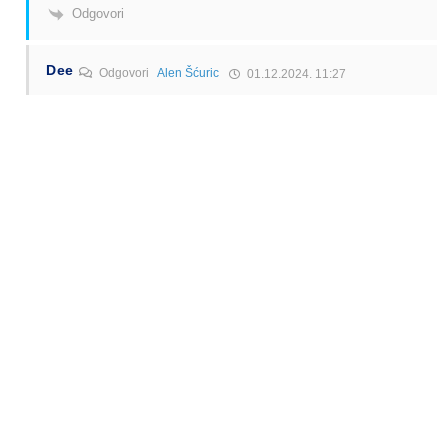
Odgovori
Dee
Odgovori
Alen Šćuric
01.12.2024. 11:27
Mozda i oni kao wizz otvore letove u saudi a, katar i sve te
zemlje…
Odgovori
Alen Šćuric
Author
Odgovori
Dee
01.12.2024. 11:33
A odakle bi tamo letjeli ako na glavnim tržištima žele
smanjiti broj letova.
Odgovori