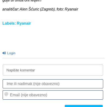
gdje bi onda oni letjeli?
analitičar: Alen Šćuric (Zagreb), foto: Ryanair
Labels:
Ryanair
Login
I
ili
n
Em
(n
(n
ob
ob