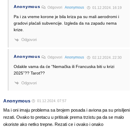
Anonymous
Odgovori
Anonymous
01.12.2024. 16:19
Pa i za vreme korone je bila kriza pa su mali aerodromi i
gradovi plaćali subvencije. Izgleda da na zapadu nema
krize.
Odgovori
Anonymous
Odgovori
Anonymous
02.12.2024. 22:30
Odakle vama da će “Nemačka ili Francuska biti u krizi
2025”?? Tarot??
Odgovori
Anonymous
01.12.2024. 07:57
Ma i oni imaju problema sa brojem posada i aviona pa su prisiljeni
rezati. Ovako to pretacu u pritisak prema trzistu pa da se malo
okoriste ako netko trepne. Rezati ce i ovako i onako