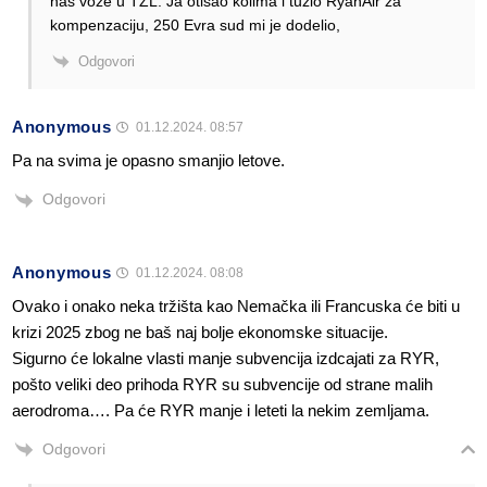
nas voze u TZL. Ja otisao kolima i tuzio RyanAir za
kompenzaciju, 250 Evra sud mi je dodelio,
Odgovori
Anonymous
01.12.2024. 08:57
Pa na svima je opasno smanjio letove.
Odgovori
Anonymous
01.12.2024. 08:08
Ovako i onako neka tržišta kao Nemačka ili Francuska će biti u
krizi 2025 zbog ne baš naj bolje ekonomske situacije.
Sigurno će lokalne vlasti manje subvencija izdcajati za RYR,
pošto veliki deo prihoda RYR su subvencije od strane malih
aerodroma…. Pa će RYR manje i leteti la nekim zemljama.
Odgovori