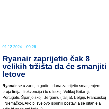
01.12.2024
00:26
Ryanair zaprijetio čak 8
velikih tržišta da će smanjiti
letove
Ryanair
se u zadnjih godinu dana zaprijetio smanjenjem
broja linija i frekvencija i to u Irskoj, Velikoj Britaniji,
Portugalu, Španjolskoj, Bergamu (Italija), Belgiji, Francuskoj
i Njemačkoj. Ako bi sve ovo ispunili postavlja se pitanje a