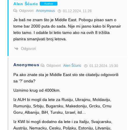
Alen Šćuric
Author
Odgovori
Anonymous
01.12.2024. 11:28
Je baš ne znam što je Middle East. Pobogu pisao sam o
tome bar 2000 puta do sada. Nije mi jasno kako bi Ryanair
letio tamo. I odakle bi letio tamo ako na ovih 8 tržišta
planira smanjivati broj letova.
Odgovori
Anonymous
Odgovori
Alen Šćuric
01.12.2024. 15:30
Pa ako znate sta je Middle East sto ste citatelju odgovorili
sa ‘?’ onda?
Uzmimo krug od 4000km.
Iz AUH bi mogli da lete za Rusiju, Ukrajinu, Moldaviju,
Rumuniju, Srbiju, Bugarsku, Makedoniju, Grcku, Crnu
Goru, Albaniju, BiH, Tursku, Izrael, itd…
Iz KWI bi mogli dodatno da lete i za Italiju, Svajcarsku,
Austriju, Nemacku, Cesku, Poljsku, Estoniju, Litvaniju,