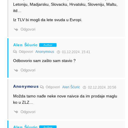
Letoniju, Madjarsku, Slovacku, Hrvatsku, Sloveniju, Maltu,
itd…
Iz TLV bi mogli da lete svuda u Evropi.
Odgovori
Alen Šćuric
Author
Odgovori
Anonymous
01.12.2024. 15:41
Odbovorio sam zašto sam stavio ?
Odgovori
Anonymous
Odgovori
Alen Šćuric
02.12.2024. 20:56
Možda tamo nađe neke nove naivce da im prodaje maglu
ko u ZLZ…
Odgovori
Alen Šćuric
Author