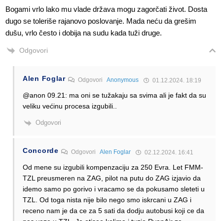
Bogami vrlo lako mu vlade država mogu zagorčati život. Dosta
dugo se toleriše rajanovo poslovanje. Mada neću da grešim
dušu, vrlo često i dobija na sudu kada tuži druge.
Odgovori
Alen Foglar
Odgovori
Anonymous
01.12.2024. 18:19
@anon 09.21: ma oni se tužakaju sa svima ali je fakt da su
veliku većinu procesa izgubili..
Odgovori
Concorde
Odgovori
Alen Foglar
02.12.2024. 16:41
Od mene su izgubili kompenzaciju za 250 Evra. Let FMM-
TZL preusmeren na ZAG, pilot na putu do ZAG izjavio da
idemo samo po gorivo i vracamo se da pokusamo sleteti u
TZL. Od toga nista nije bilo nego smo iskrcani u ZAG i
receno nam je da ce za 5 sati da dodju autobusi koji ce da