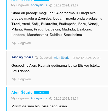
Odgovori
Anonymous
02.12.2024. 23:17
Onda on prodaje maglu na 94 aerodrma u Europi ako
prodaje maglu u Zagrebe. Bogami maglu onda prodaje i u
Tirani, Ateni, Sofiji, Bukureštu, Budimpešti, Beču, Venciji,
Milanu, Rimu, Pragu, Barceloni, Madridu, Lisabonu,
Londonu, Manchesteru, Dublinu, Stockholmu…
Odgovori
Anonymous
Odgovori
Alen Šćuric
02.12.2024. 22:31
Gospodine Alen, Ryanair godinama leti sa Bliskog Istoka.
Leti i danas.
Odgovori
Alen Šćuric
Author
Odgovori
Anonymous
02.12.2024. 23:24
Mislim da sam bio i više nego jasan.