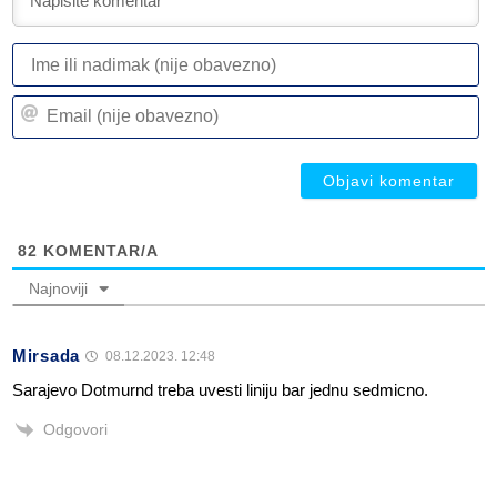
I
ili
n
Em
(n
(n
ob
ob
82
KOMENTAR/A
Najnoviji
Mirsada
08.12.2023. 12:48
Sarajevo Dotmurnd treba uvesti liniju bar jednu sedmicno.
Odgovori