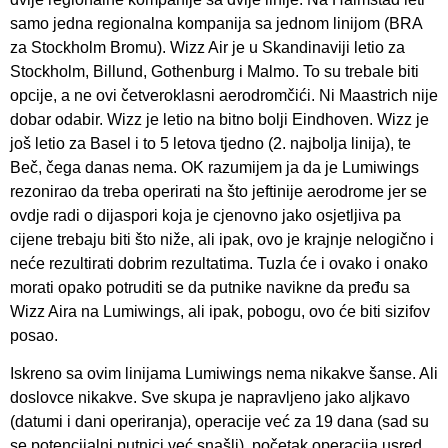
samo jedna regionalna kompanija sa jednom linijom (BRA
za Stockholm Bromu). Wizz Air je u Skandinaviji letio za
Stockholm, Billund, Gothenburg i Malmo. To su trebale biti
opcije, a ne ovi četveroklasni aerodromčići. Ni Maastrich nije
dobar odabir. Wizz je letio na bitno bolji Eindhoven. Wizz je
još letio za Basel i to 5 letova tjedno (2. najbolja linija), te
Beč, čega danas nema. OK razumijem ja da je Lumiwings
rezonirao da treba operirati na što jeftinije aerodrome jer se
ovdje radi o dijaspori koja je cjenovno jako osjetljiva pa
cijene trebaju biti što niže, ali ipak, ovo je krajnje nelogično i
neće rezultirati dobrim rezultatima. Tuzla će i ovako i onako
morati opako potruditi se da putnike navikne da pređu sa
Wizz Aira na Lumiwings, ali ipak, pobogu, ovo će biti sizifov
posao.
Iskreno sa ovim linijama Lumiwings nema nikakve šanse. Ali
doslovce nikakve. Sve skupa je napravljeno jako aljkavo
(datumi i dani operiranja), operacije već za 19 dana (sad su
se potencijalni putnici već snašli), početak operacija usred