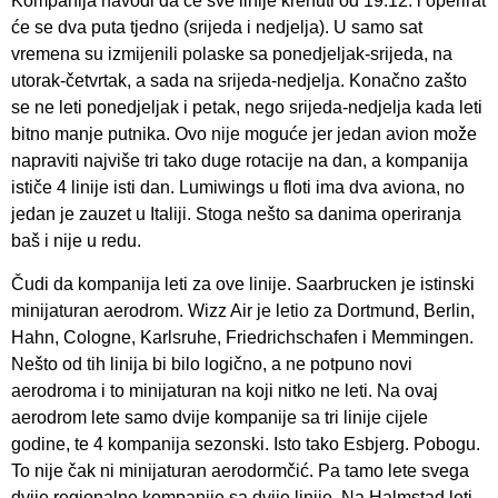
Kompanija navodi da će sve linije krenuti od 19.12. i operirat
će se dva puta tjedno (srijeda i nedjelja). U samo sat
vremena su izmijenili polaske sa ponedjeljak-srijeda, na
utorak-četvrtak, a sada na srijeda-nedjelja. Konačno zašto
se ne leti ponedjeljak i petak, nego srijeda-nedjelja kada leti
bitno manje putnika. Ovo nije moguće jer jedan avion može
napraviti najviše tri tako duge rotacije na dan, a kompanija
ističe 4 linije isti dan. Lumiwings u floti ima dva aviona, no
jedan je zauzet u Italiji. Stoga nešto sa danima operiranja
baš i nije u redu.
Čudi da kompanija leti za ove linije. Saarbrucken je istinski
minijaturan aerodrom. Wizz Air je letio za Dortmund, Berlin,
Hahn, Cologne, Karlsruhe, Friedrichschafen i Memmingen.
Nešto od tih linija bi bilo logično, a ne potpuno novi
aerodroma i to minijaturan na koji nitko ne leti. Na ovaj
aerodrom lete samo dvije kompanije sa tri linije cijele
godine, te 4 kompanija sezonski. Isto tako Esbjerg. Pobogu.
To nije čak ni minijaturan aerodormčić. Pa tamo lete svega
dvije regionalne kompanije sa dvije linije. Na Halmstad leti