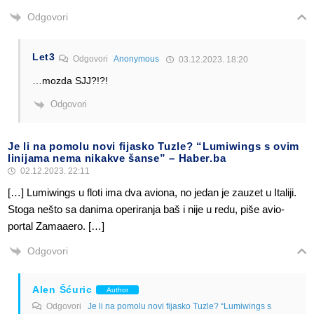
Odgovori
Let3
Odgovori
Anonymous
03.12.2023. 18:20
…mozda SJJ?!?!
Odgovori
Je li na pomolu novi fijasko Tuzle? “Lumiwings s ovim
linijama nema nikakve šanse” – Haber.ba
02.12.2023. 22:11
[…] Lumiwings u floti ima dva aviona, no jedan je zauzet u Italiji.
Stoga nešto sa danima operiranja baš i nije u redu, piše avio-
portal Zamaaero. […]
Odgovori
Alen Šćuric
Author
Odgovori
Je li na pomolu novi fijasko Tuzle? “Lumiwings s