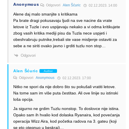
Anonymous
Odgovori
Alen Šćuric
02.12.2023. 14:00
Alene daj malo smanjite s kritikama
Pa brate dragi pokusavaju ljudi na sve nacine da vrate
letove iz Tuzle i evo uspijevaju nekako a vi odma kritikujete
zbog vasih kritika mediji pisu da Tuzla nece uspjeti i
obeshrabruju putnike,trebali ste vase misljenje ostaviti za
sebe a ne siriti ovako javno i grditi tuzlu non stop…
Odgovori
Alen Šćuric
Author
Odgovori
Anonymous
02.12.2023. 17:00
Nitko ne spori da nije dobro što su pokušali vratiti letove.
Na tome sam im više puta čestitao. Ali ove linije su istinski
loša opcija.
Ja sigurno ne grdim Tuzlu nonstop. To doslovce nije istina.
Opako sam ih hvalio kod dolaska Ryanaira, kod povećanja
operacija Wizz Aira, kod početka radova na 3. gateu (koji
se eto otegnuo u beskraj)…