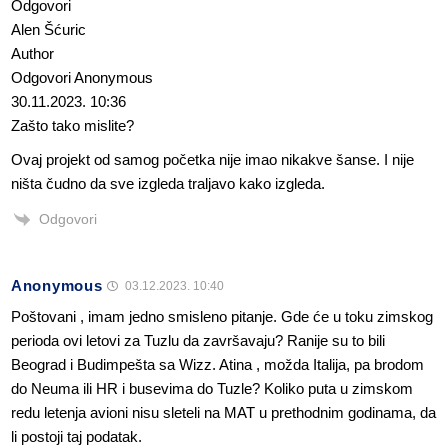
Odgovori
Alen Šćuric
Author
Odgovori Anonymous
30.11.2023. 10:36
Zašto tako mislite?
Ovaj projekt od samog početka nije imao nikakve šanse. I nije
ništa čudno da sve izgleda traljavo kako izgleda.
Odgovori
Anonymous
03.12.2023. 10:40
Poštovani , imam jedno smisleno pitanje. Gde će u toku zimskog
perioda ovi letovi za Tuzlu da završavaju? Ranije su to bili
Beograd i Budimpešta sa Wizz. Atina , možda Italija, pa brodom
do Neuma ili HR i busevima do Tuzle? Koliko puta u zimskom
redu letenja avioni nisu sleteli na MAT u prethodnim godinama, da
li postoji taj podatak.