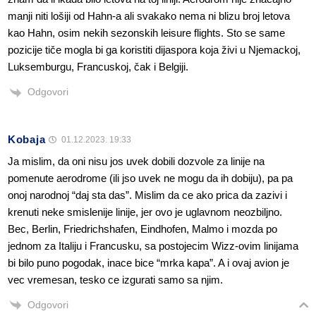
manji niti lošiji od Hahn-a ali svakako nema ni blizu broj letova
kao Hahn, osim nekih sezonskih leisure flights. Sto se same
pozicije tiče mogla bi ga koristiti dijaspora koja živi u Njemackoj,
Luksemburgu, Francuskoj, čak i Belgiji.
Odgovori
Kobaja
01.12.2023. 19:33
Ja mislim, da oni nisu jos uvek dobili dozvole za linije na
pomenute aerodrome (ili jso uvek ne mogu da ih dobiju), pa pa
onoj narodnoj “daj sta das”. Mislim da ce ako prica da zazivi i
krenuti neke smislenije linije, jer ovo je uglavnom neozbiljno.
Bec, Berlin, Friedrichshafen, Eindhofen, Malmo i mozda po
jednom za Italiju i Francusku, sa postojecim Wizz-ovim linijama
bi bilo puno pogodak, inace bice “mrka kapa”. A i ovaj avion je
vec vremesan, tesko ce izgurati samo sa njim.
Odgovori