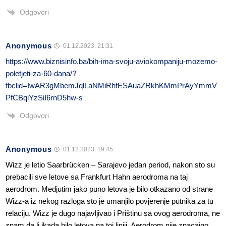
Odgovori
Anonymous
01.12.2023. 21:31
https://www.biznisinfo.ba/bih-ima-svoju-aviokompaniju-mozemo-
poletjeti-za-60-dana/?
fbclid=IwAR3gMbemJqlLaNMiRhfESAuaZRkhKMmPrAyYmmV
PfCBqiYzSiI6rnD5hw-s
Odgovori
Anonymous
01.12.2023. 19:45
Wizz je letio Saarbrücken – Sarajevo jedan period, nakon sto su
prebacili sve letove sa Frankfurt Hahn aerodroma na taj
aerodrom. Medjutim jako puno letova je bilo otkazano od strane
Wizz-a iz nekog razloga sto je umanjilo povjerenje putnika za tu
relaciju. Wizz je dugo najavljivao i Prištinu sa ovog aerodroma, ne
znam da li ikada bilo letova na toj liniji. Aerodrom nije znacajno