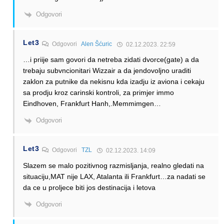
Odgovori
Let3
Odgovori
Alen Šćuric
02.12.2023. 22:59
…i priije sam govori da netreba zidati dvorce(gate) a da
trebaju subvncionitari Wizzair a da jendovoljno uraditi
zaklon za putnike da nekisnu kda izadju iz aviona i cekaju
sa prodju kroz carinski kontroli, za primjer immo
Eindhoven, Frankfurt Hanh,.Memmimgen…
Odgovori
Let3
Odgovori
TZL
02.12.2023. 14:09
Slazem se malo pozitivnog razmisljanja, realno gledati na
situaciju,MAT nije LAX, Atalanta ili Frankfurt…za nadati se
da ce u proljece biti jos destinacija i letova
Odgovori