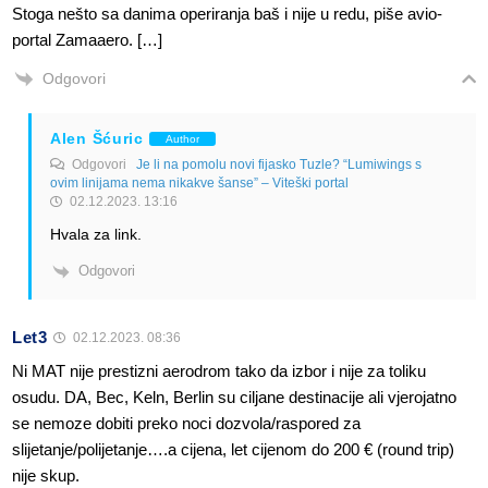
Stoga nešto sa danima operiranja baš i nije u redu, piše avio-
portal Zamaaero. […]
Odgovori
Alen Šćuric
Author
Odgovori
Je li na pomolu novi fijasko Tuzle? “Lumiwings s
ovim linijama nema nikakve šanse” – Viteški portal
02.12.2023. 13:16
Hvala za link.
Odgovori
Let3
02.12.2023. 08:36
Ni MAT nije prestizni aerodrom tako da izbor i nije za toliku
osudu. DA, Bec, Keln, Berlin su ciljane destinacije ali vjerojatno
se nemoze dobiti preko noci dozvola/raspored za
slijetanje/polijetanje….a cijena, let cijenom do 200 € (round trip)
nije skup.