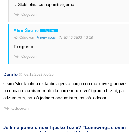
Iz Stokholma će napuniti sigurno
Odgovori
Alen Šćuric
Author
Odgovori
Anonymous
02.12.2023. 13:36
To sigurno.
Odgovori
Danilo
02.12.2023. 09:29
Osim Stockholma i Istanbula jedva nadjoh na mapi ove gradove,
pa onda odzumiram malo da nadjem neki veći grad u blizini, pa
odzumiram, pa još jednom odzumiram, pa još jednom…
Odgovori
Je li na pomolu novi fijasko Tuzle? “Lumiwings s ovim