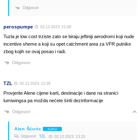
Odgovori
perospumpe
02.12.2023. 21:00
Tuzla je low cost trziste zato se biraju jeftiniji aerodromi koji nude
incentive sheme a koji su opet catchment area za VFR putnike
zbog kojih se ovaj posao i radi.
Odgovori
TZL
02.12.2023. 12:36
Provjerite Alene cijene karti, destinacije i dane na stranici
lumiwingsa pa možda nećete širiti dezinformacije
Odgovori
Alen Šćuric
Author
Odgovori
TZL
02.12.2023. 13:15