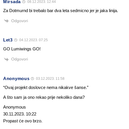
Mirsada
08.12.2023. 12:44
Za Dotmurnd bi trebalo bar dva leta sedmicno jer je jaka linija.
Odgovori
Let3
04.12.2023. 07:25
GO Lumiwings GO!
Odgovori
Anonymous
03.12.2023. 11:58
“Ovaj projekt doslovce nema nikakve šanse.”
A što sam ja ono rekao prije nekoliko dana?
Anonymous
30.11.2023. 10:22
Propast će ovo brzo.