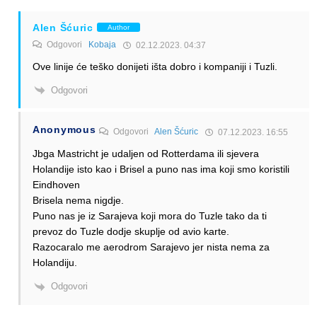
Alen Šćuric
Author
Odgovori
Kobaja
02.12.2023. 04:37
Ove linije će teško donijeti išta dobro i kompaniji i Tuzli.
Odgovori
Anonymous
Odgovori
Alen Šćuric
07.12.2023. 16:55
Jbga Mastricht je udaljen od Rotterdama ili sjevera
Holandije isto kao i Brisel a puno nas ima koji smo koristili
Eindhoven
Brisela nema nigdje.
Puno nas je iz Sarajeva koji mora do Tuzle tako da ti
prevoz do Tuzle dodje skuplje od avio karte.
Razocaralo me aerodrom Sarajevo jer nista nema za
Holandiju.
Odgovori