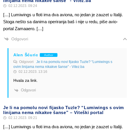
linijama nema nikakve šanse” - Vitez.ba
02.12.2023. 09:24
[…] Lumiwings u floti ima dva aviona, no jedan je zauzet u Italiji.
Stoga nešto sa danima operiranja baš i nije u redu, piše avio-
portal Zamaaero. […]
Odgovori
Alen Šćuric
Author
Odgovori
Je li na pomolu novi fijasko Tuzle? “Lumiwings s
ovim linijama nema nikakve šanse” - Vitez.ba
02.12.2023. 13:16
Hvala za link.
Odgovori
Je li na pomolu novi fijasko Tuzle? “Lumiwings s ovim
linijama nema nikakve šanse” – Viteški portal
02.12.2023. 09:21
[…] Lumiwings u floti ima dva aviona, no jedan je zauzet u Italiji.