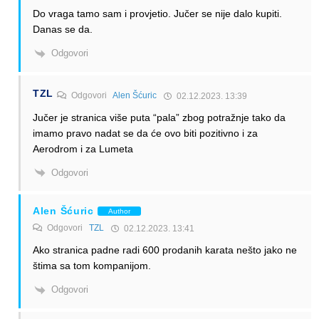
Do vraga tamo sam i provjetio. Jučer se nije dalo kupiti.
Danas se da.
Odgovori
TZL
Odgovori
Alen Šćuric
02.12.2023. 13:39
Jučer je stranica više puta “pala” zbog potražnje tako da
imamo pravo nadat se da će ovo biti pozitivno i za
Aerodrom i za Lumeta
Odgovori
Alen Šćuric
Author
Odgovori
TZL
02.12.2023. 13:41
Ako stranica padne radi 600 prodanih karata nešto jako ne
štima sa tom kompanijom.
Odgovori