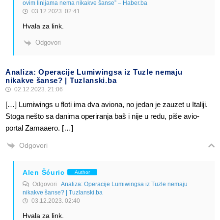
ovim linijama nema nikakve šanse” – Haber.ba
03.12.2023. 02:41
Hvala za link.
Odgovori
Analiza: Operacije Lumiwingsa iz Tuzle nemaju
nikakve šanse? | Tuzlanski.ba
02.12.2023. 21:06
[…] Lumiwings u floti ima dva aviona, no jedan je zauzet u Italiji.
Stoga nešto sa danima operiranja baš i nije u redu, piše avio-
portal Zamaaero. […]
Odgovori
Alen Šćuric
Author
Odgovori
Analiza: Operacije Lumiwingsa iz Tuzle nemaju
nikakve šanse? | Tuzlanski.ba
03.12.2023. 02:40
Hvala za link.