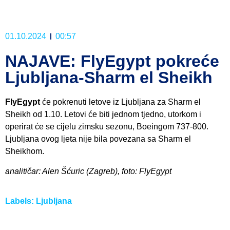
01.10.2024
00:57
NAJAVE: FlyEgypt pokreće
Ljubljana-Sharm el Sheikh
FlyEgypt
će pokrenuti letove iz Ljubljana za Sharm el
Sheikh od 1.10. Letovi će biti jednom tjedno, utorkom i
operirat će se cijelu zimsku sezonu, Boeingom 737-800.
Ljubljana ovog ljeta nije bila povezana sa Sharm el
Sheikhom.
analitičar: Alen Šćuric (Zagreb), foto: FlyEgypt
Labels:
Ljubljana