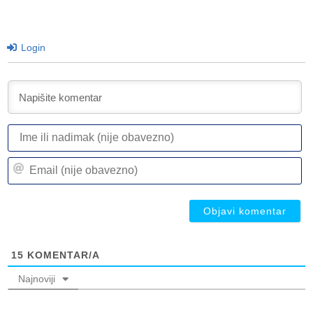
Login
I
ili
n
Em
(n
(n
ob
ob
15
KOMENTAR/A
Najnoviji