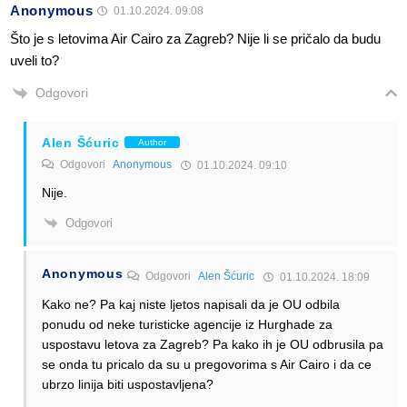
Anonymous
01.10.2024. 09:08
Što je s letovima Air Cairo za Zagreb? Nije li se pričalo da budu
uveli to?
Odgovori
Alen Šćuric
Author
Odgovori
Anonymous
01.10.2024. 09:10
Nije.
Odgovori
Anonymous
Odgovori
Alen Šćuric
01.10.2024. 18:09
Kako ne? Pa kaj niste ljetos napisali da je OU odbila
ponudu od neke turisticke agencije iz Hurghade za
uspostavu letova za Zagreb? Pa kako ih je OU odbrusila pa
se onda tu pricalo da su u pregovorima s Air Cairo i da ce
ubrzo linija biti uspostavljena?