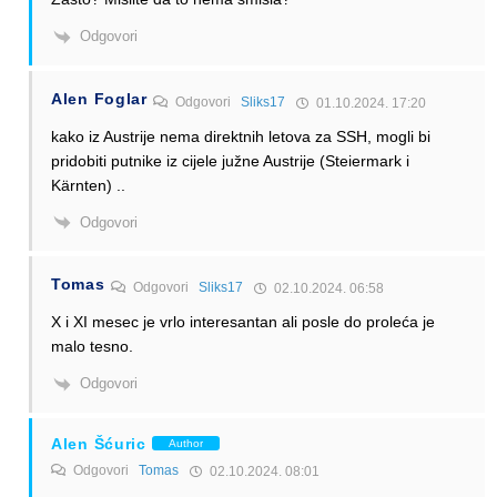
Odgovori
Alen Foglar
Odgovori
Sliks17
01.10.2024. 17:20
kako iz Austrije nema direktnih letova za SSH, mogli bi
pridobiti putnike iz cijele južne Austrije (Steiermark i
Kärnten) ..
Odgovori
Tomas
Odgovori
Sliks17
02.10.2024. 06:58
X i XI mesec je vrlo interesantan ali posle do proleća je
malo tesno.
Odgovori
Alen Šćuric
Author
Odgovori
Tomas
02.10.2024. 08:01