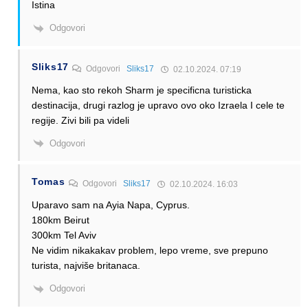
Istina
Odgovori
Sliks17
Odgovori
Sliks17
02.10.2024. 07:19
Nema, kao sto rekoh Sharm je specificna turisticka
destinacija, drugi razlog je upravo ovo oko Izraela I cele te
regije. Zivi bili pa videli
Odgovori
Tomas
Odgovori
Sliks17
02.10.2024. 16:03
Uparavo sam na Ayia Napa, Cyprus.
180km Beirut
300km Tel Aviv
Ne vidim nikakakav problem, lepo vreme, sve prepuno
turista, najviše britanaca.
Odgovori