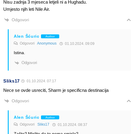
Nisu zadnja 3 mjeseca letjeli ni a Hughadu.
Umjesto njih leti Nile Air.
Odgovori
Alen Šćuric
Author
Odgovori
Anonymous
01.10.2024. 09:09
Istina.
Odgovori
Sliks17
01.10.2024. 07:17
Nece se ovde usreciti, Sharm je specificna destinacija
Odgovori
Alen Šćuric
Author
Odgovori
Sliks17
01.10.2024. 08:37
Zašto? Mislite da to nema smisla?