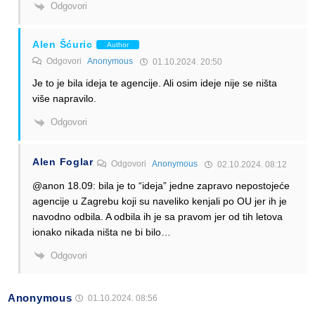
Odgovori
Alen Šćuric
Author
Odgovori
Anonymous
01.10.2024. 20:50
Je to je bila ideja te agencije. Ali osim ideje nije se ništa
više napravilo.
Odgovori
Alen Foglar
Odgovori
Anonymous
02.10.2024. 08:12
@anon 18.09: bila je to “ideja” jedne zapravo nepostojeće
agencije u Zagrebu koji su naveliko kenjali po OU jer ih je
navodno odbila. A odbila ih je sa pravom jer od tih letova
ionako nikada ništa ne bi bilo…
Odgovori
Anonymous
01.10.2024. 08:56