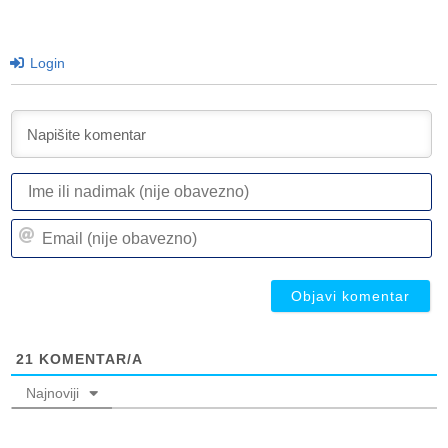
Login
I
ili
n
Em
(n
(n
ob
ob
21
KOMENTAR/A
Najnoviji