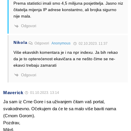
Prema statistici imali smo 4,5 milijuna posjetitelja. Jasno niz
čitatelja mijenja IP adrese konstantno, ali brojka sigurno
nije mala.
Odgovori
Nikola
Odgovori
Anonymous
02.10.2023. 11:37
Više ekavskih komentara je i na npr indexu. Ja bih rekao
da je to opterećenost ekavičara a ne nešto čime se ne-
ekavci trebaju zamarati
Odgovori
Maverick
01.10.2023. 13:14
Ja sam iz Crne Gore i sa uživanjem čitam vaš portal,
svakodnevno. Očekujem da će te sa malo više baviti nama
(Crnom Gorom).
Pozdrav,
Miloš