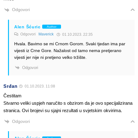
Odgovori
Alen Šćuric
Author
Odgovori
Maverick
01.10.2023. 22:35
Hvala. Bavimo se mi Crnom Gorom. Svaki tjedan ima par
vijesti iz Crne Gore. Nažalost od tamo nema pretjerano
vijesti jer nije ni pretjeno velko tržište.
Odgovori
Srđan
01.10.2023. 11:08
Čestitam
Stvarno veliki uspjeh naručito s obzirom da je ovo specijalizirana
stranica. Ovi brojevi su sjajni rezultati u svjetskim okvirima.
Odgovori