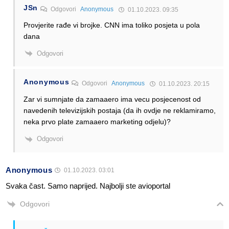
JSn
Odgovori
Anonymous
01.10.2023. 09:35
Provjerite rađe vi brojke. CNN ima toliko posjeta u pola
dana
Odgovori
Anonymous
Odgovori
Anonymous
01.10.2023. 20:15
Zar vi sumnjate da zamaaero ima vecu posjecenost od
navedenih televizijskih postaja (da ih ovdje ne reklamiramo,
neka prvo plate zamaaero marketing odjelu)?
Odgovori
Anonymous
01.10.2023. 03:01
Svaka čast. Samo naprijed. Najbolji ste avioportal
Odgovori