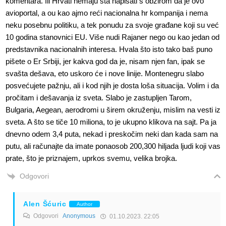
komentara. Ili Hrvati nemaju šta napisati s obzirom da je ovo
avioportal, a ou kao ajmo reći nacionalna hr kompanija i nema
neku posebnu politiku, a tek ponudu za svoje građane koji su već
10 godina stanovnici EU. Više nudi Rajaner nego ou kao jedan od
predstavnika nacionalnih interesa. Hvala što isto tako baš puno
pišete o Er Srbiji, jer kakva god da je, nisam njen fan, ipak se
svašta dešava, eto uskoro će i nove linije. Montenegru slabo
posvećujete pažnju, ali i kod njih je dosta loša situacija. Volim i da
pročitam i dešavanja iz sveta. Slabo je zastupljen Tarom,
Bulgaria, Aegean, aerodromi u širem okruženju, mislim na vesti iz
sveta. A što se tiče 10 miliona, to je ukupno klikova na sajt. Pa ja
dnevno odem 3,4 puta, nekad i preskočim neki dan kada sam na
putu, ali računajte da imate ponaosob 200,300 hiljada ljudi koji vas
prate, što je priznajem, uprkos svemu, velika brojka.
Odgovori
Alen Šćuric
Author
Odgovori
Anonymous
01.10.2023. 22:05