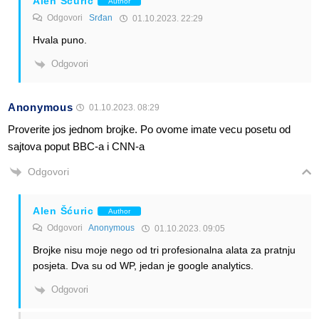
Alen Šćuric
Author
Odgovori
Srđan
01.10.2023. 22:29
Hvala puno.
Odgovori
Anonymous
01.10.2023. 08:29
Proverite jos jednom brojke. Po ovome imate vecu posetu od
sajtova poput BBC-a i CNN-a
Odgovori
Alen Šćuric
Author
Odgovori
Anonymous
01.10.2023. 09:05
Brojke nisu moje nego od tri profesionalna alata za pratnju
posjeta. Dva su od WP, jedan je google analytics.
Odgovori