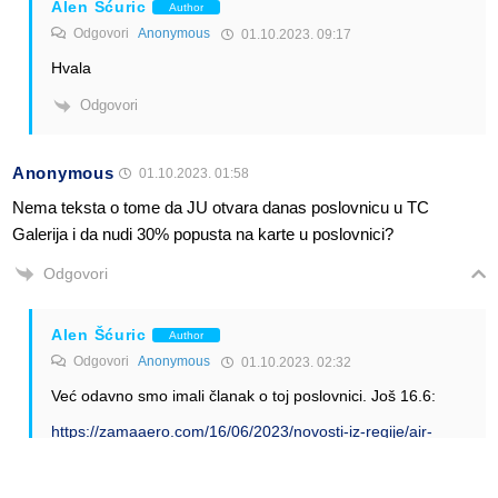
Alen Šćuric
Author
Odgovori
Anonymous
01.10.2023. 09:17
Hvala
Odgovori
Anonymous
01.10.2023. 01:58
Nema teksta o tome da JU otvara danas poslovnicu u TC
Galerija i da nudi 30% popusta na karte u poslovnici?
Odgovori
Alen Šćuric
Author
Odgovori
Anonymous
01.10.2023. 02:32
Već odavno smo imali članak o toj poslovnici. Još 16.6:
https://zamaaero.com/16/06/2023/novosti-iz-regije/air-
serbia-otvara-4-poslovnicu-u-beogradu/
Odgovori