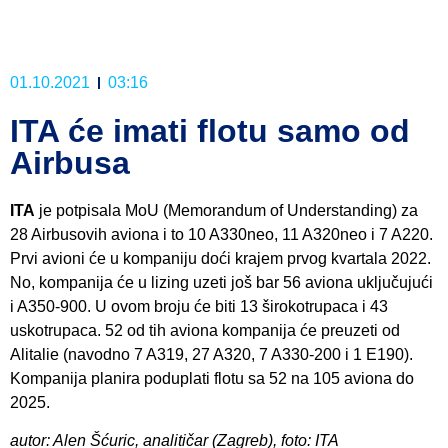
01.10.2021
03:16
ITA će imati flotu samo od
Airbusa
ITA
je potpisala MoU (Memorandum of Understanding) za
28 Airbusovih aviona i to 10 A330neo, 11 A320neo i 7 A220.
Prvi avioni će u kompaniju doći krajem prvog kvartala 2022.
No, kompanija će u lizing uzeti još bar 56 aviona uključujući
i A350-900. U ovom broju će biti 13 širokotrupaca i 43
uskotrupaca. 52 od tih aviona kompanija će preuzeti od
Alitalie (navodno 7 A319, 27 A320, 7 A330-200 i 1 E190).
Kompanija planira poduplati flotu sa 52 na 105 aviona do
2025.
autor: Alen Šćuric, analitičar (Zagreb), foto: ITA