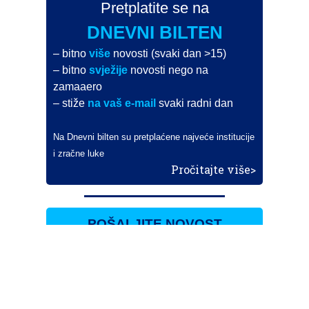
Pretplatite se na
DNEVNI BILTEN
– bitno
više
novosti (svaki dan >15)
– bitno
svježije
novosti nego na
zamaaero
– stiže
na vaš e-mail
svaki radni dan
Na Dnevni bilten su pretplaćene najveće institucije
i zračne luke
Pročitajte više>
POŠALJITE NOVOST
Budite i vi novinar
zama
aero
!
Ako pošaljete 10 novosti koje objavimo
možete postati honorarni suradnik
i pisati za novac!