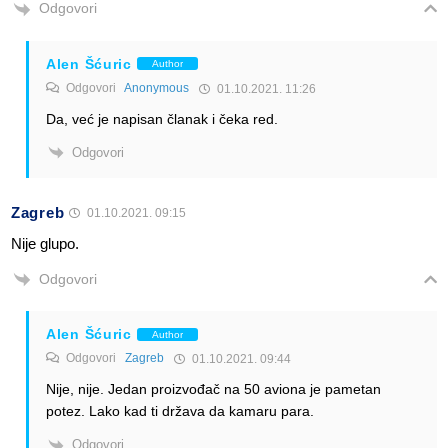
Odgovori
Alen Šćuric
Author
Odgovori
Anonymous
01.10.2021. 11:26
Da, već je napisan članak i čeka red.
Odgovori
Zagreb
01.10.2021. 09:15
Nije glupo.
Odgovori
Alen Šćuric
Author
Odgovori
Zagreb
01.10.2021. 09:44
Nije, nije. Jedan proizvođač na 50 aviona je pametan
potez. Lako kad ti država da kamaru para.
Odgovori