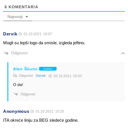
6
KOMENTAR/A
Najnoviji
Dervik
01.10.2021. 18:07
Mogli su lepši logo da smisle, izgleda jeftino.
Odgovori
Alen Šćuric
Author
Odgovori
Dervik
02.10.2021. 02:03
O da!
Odgovori
Anonymous
01.10.2021. 10:20
ITA okreće liniju za BEG sledeće godine.