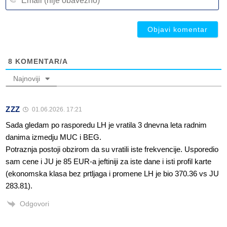
(n
ob
ob
8
KOMENTAR/A
Najnoviji
ZZZ
01.06.2026. 17:21
Sada gledam po rasporedu LH je vratila 3 dnevna leta radnim
danima izmedju MUC i BEG.
Potraznja postoji obzirom da su vratili iste frekvencije. Usporedio
sam cene i JU je 85 EUR-a jeftiniji za iste dane i isti profil karte
(ekonomska klasa bez prtljaga i promene LH je bio 370.36 vs JU
283.81).
Odgovori