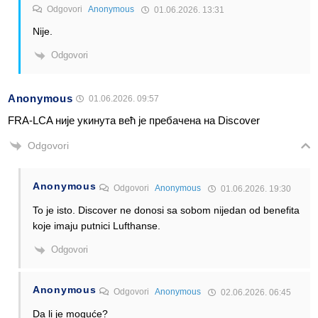
Odgovori
Anonymous
01.06.2026. 13:31
Nije.
Odgovori
Anonymous
01.06.2026. 09:57
FRA-LCA није укинута већ је пребачена на Discover
Odgovori
Anonymous
Odgovori
Anonymous
01.06.2026. 19:30
To je isto. Discover ne donosi sa sobom nijedan od benefita
koje imaju putnici Lufthanse.
Odgovori
Anonymous
Odgovori
Anonymous
02.06.2026. 06:45
Da li je moguće?