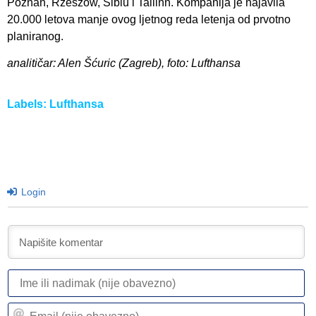
Poznan, Rzeszow, Sibiu i Tallinn. Kompanija je najavila
20.000 letova manje ovog ljetnog reda letenja od prvotno
planiranog.
analitičar: Alen Šćuric (Zagreb), foto: Lufthansa
Labels:
Lufthansa
Login
I
ili
n
Em
(n