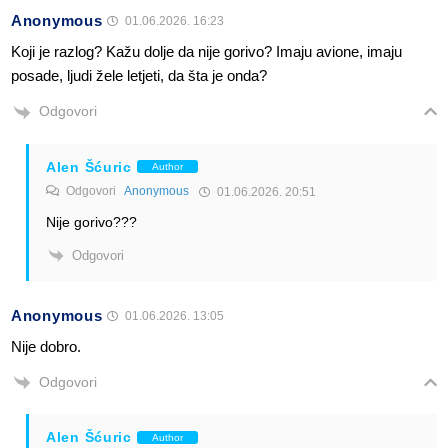
Anonymous
01.06.2026. 16:23
Koji je razlog? Kažu dolje da nije gorivo? Imaju avione, imaju
posade, ljudi žele letjeti, da šta je onda?
Odgovori
Alen Šćuric
Author
Odgovori
Anonymous
01.06.2026. 20:51
Nije gorivo???
Odgovori
Anonymous
01.06.2026. 13:05
Nije dobro.
Odgovori
Alen Šćuric
Author