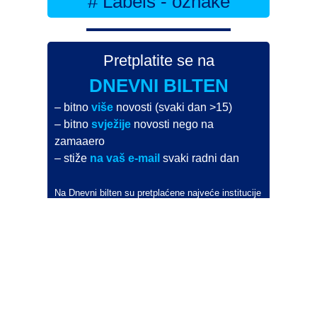
# Labels - oznake
Pretplatite se na
DNEVNI BILTEN
– bitno
više
novosti (svaki dan >15)
– bitno
svježije
novosti nego na
zamaaero
– stiže
na vaš e-mail
svaki radni dan
Na Dnevni bilten su pretplaćene najveće institucije
i zračne luke
Pročitajte više>
POŠALJITE NOVOST
Budite i vi novinar
zama
aero
!